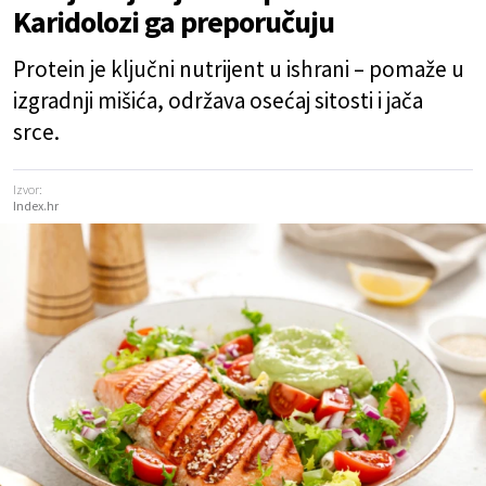
Karidolozi ga preporučuju
Protein je ključni nutrijent u ishrani – pomaže u
izgradnji mišića, održava osećaj sitosti i jača
srce.
Izvor:
Index.hr