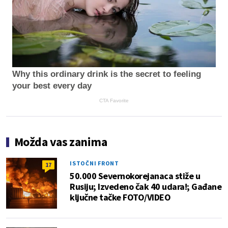
Why this ordinary drink is the secret to feeling
your best every day
CTA Favorite
Možda vas zanima
ISTOČNI FRONT
17
50.000 Severnokorejanaca stiže u
Rusiju; Izvedeno čak 40 udara!; Gađane
ključne tačke FOTO/VIDEO