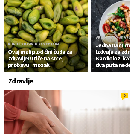
VEROVATNO JE VEĆ 
Jedna namirnic
PUN JE ZDRAVIH SASTOJAKA
Ovaj mali plod čini čuda za
izdvaja za zdrav
zdravlje: Utiče na srce,
Kardiolozi kažu
probavu i mozak
dva puta nedel
Zdravlje
0