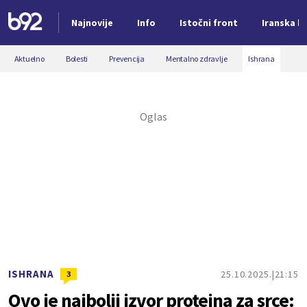
Najnovije
Info
Istočni front
Iranska kr
Nova vest
Aktuelno
Bolesti
Prevencija
Mentalno zdravlje
Ishrana
ISHRANA
25.10.2025.
21:15
3
Ovo je najbolji izvor proteina za srce: