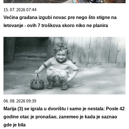
15. 07. 2026 07:44
Većina građana izgubi novac pre nego što stigne na
letovanje - ovih 7 troškova skoro niko ne planira
06. 08. 2026 09:39
Marija (3) se igrala u dvorištu i samo je nestala: Posle 42
godine otac je pronašao, zanemeo je kada je saznao
gde je bila