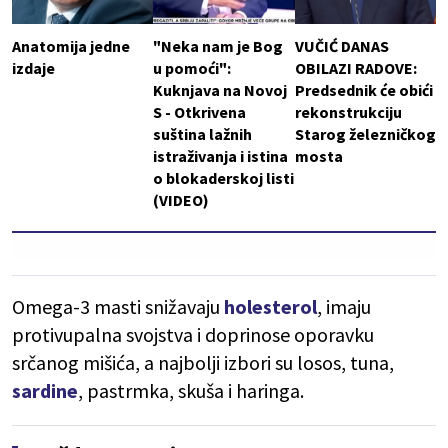
Anatomija jedne
"Neka nam je Bog
VUČIĆ DANAS
izdaje
u pomoći":
OBILAZI RADOVE:
Kuknjava na Novoj
Predsednik će obići
S - Otkrivena
rekonstrukciju
suština lažnih
Starog železničkog
istraživanja i istina
mosta
o blokaderskoj listi
(VIDEO)
Omega-3 masti snižavaju
holesterol
, imaju
protivupalna svojstva i doprinose oporavku
srčanog mišića, a najbolji izbori su losos, tuna,
sardine
, pastrmka, skuša i haringa.