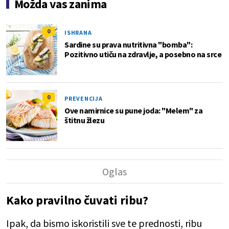
Možda vas zanima
0
ISHRANA
Sardine su prava nutritivna "bomba":
Pozitivno utiču na zdravlje, a posebno na srce
0
PREVENCIJA
Ove namirnice su pune joda: "Melem" za
štitnu žlezu
Kako pravilno čuvati ribu?
Ipak, da bismo iskoristili sve te prednosti, ribu