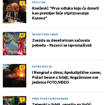
POLITIKA
2
Knežević: "Prva odluka koju ću doneti
kao premijer biće otpriznavanje
Kosova"
PAZAR TVRD ORAH
47
Zvezda sa desetoricom sačuvala
pobedu – Pazarci se ispromašivali
VATRA DIVLJA
11
I Beograd u dimu; Apokaliptične scene;
Požari besne u Srbiji; Angažovane sve
jedinice FOTO/VIDEO
PRVA POSETA BEOGRADU
7
Zelenski u Srbiji, ugostio ga Vučić: