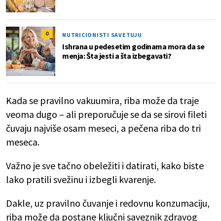
0
NUTRICIONISTI SAVETUJU
Ishrana u pedesetim godinama mora da se
menja: Šta jesti a šta izbegavati?
Kada se pravilno vakuumira, riba može da traje
veoma dugo – ali preporučuje se da se sirovi fileti
čuvaju najviše osam meseci, a pečena riba do tri
meseca.
Važno je sve tačno obeležiti i datirati, kako biste
lako pratili svežinu i izbegli kvarenje.
Dakle, uz pravilno čuvanje i redovnu konzumaciju,
riba može da postane ključni saveznik zdravog