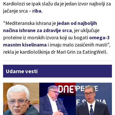
Kardiolozi se ipak slažu da je jedan izvor najbolji za
jačanje srca –
riba
.
"Mediteranska ishrana je
jedan od najboljih
načina ishrane za zdravlje srca
, jer uključuje
proteine iz morskih izvora koji su bogati
omega-3
masnim kiselinama
i imaju malo zasićenih masti",
rekla je kardiološkinja dr Mari Grin za EatingWell.
Udarne vesti