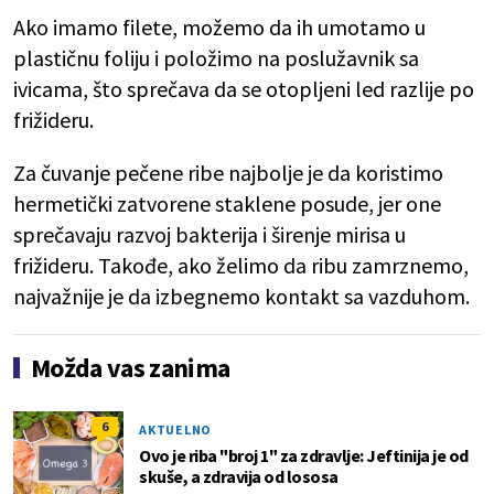
Ako imamo filete, možemo da ih umotamo u
plastičnu foliju i položimo na poslužavnik sa
ivicama, što sprečava da se otopljeni led razlije po
frižideru.
Za čuvanje pečene ribe najbolje je da koristimo
hermetički zatvorene staklene posude, jer one
sprečavaju razvoj bakterija i širenje mirisa u
frižideru. Takođe, ako želimo da ribu zamrznemo,
najvažnije je da izbegnemo kontakt sa vazduhom.
Možda vas zanima
6
AKTUELNO
Ovo je riba "broj 1" za zdravlje: Jeftinija je od
skuše, a zdravija od lososa