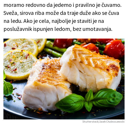
moramo redovno da jedemo i pravilno je čuvamo.
Sveža, sirova riba može da traje duže ako se čuva
na ledu. Ako je cela, najbolje je staviti je na
poslužavnik ispunjen ledom, bez umotavanja.
Shutterstock/Jacek Chabraszewski