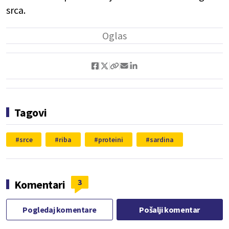
srca.
Tagovi
srce
riba
proteini
sardina
3
Komentari
Pogledaj komentare
Pošalji komentar