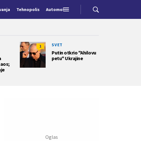
vanja
Tehnopolis
Automobili
SVET
1
Putin otkrio "Ahilovu
a
petu" Ukrajine
haos;
je