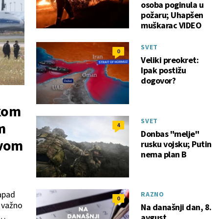
osoba poginula u
požaru; Uhapšen
muškarac VIDEO
SVET
0
Veliki preokret:
Ipak postižu
dogovor?
kom
SVET
m
4
Donbas "melje"
ivom
rusku vojsku; Putin
nema plan B
napad
RAZNO
0
 važno
Na današnji dan, 8.
avgust