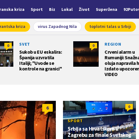
Iranska kriza
Sport
Biz
Lokal
Život
Superžena
92Puto
rantska kriza
virus Zapadnog Nila
toplotni talas u Srbiji
SVET
REGION
0
0
Sukob u EU eskalira:
Crveni alarm u
Španija uzvratila
Rumuniji: Snažn
Italiji; "Uvode se
oluja napravila 
kontrole na granici"
Izdato upozoren
VIDEO
0
6
SPORT
Srbija sa Hrvatskom u
Zagrebu za finale Svetskog