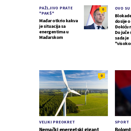
PAŽLJIVO PRATE
OVO SU
0
"PAKŠ"
Blokader
Mađar otkrio kakva
dosije 
je situacija sa
Đokiću n
energentima u
Do juče 
Mađarskom
sada je
"visoko
0
VELIKI PREOKRET
SPORT
Nemački energetski gigant
Bolombo