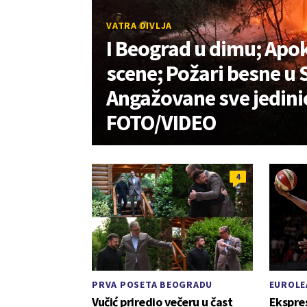
VATRA DIVLJA
I Beograd u dimu; Apo
scene; Požari besne u S
Angažovane sve jedini
FOTO/VIDEO
4
PRVA POSETA BEOGRADU
EUROLE
Vučić priredio večeru u čast
Ekspres