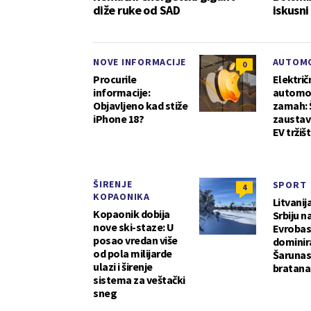
diže ruke od SAD
iskusni
NOVE INFORMACIJE
AUTOMO
0
Procurile
Električ
informacije:
automobi
Objavljeno kad stiže
zamah: 
iPhone 18?
zaustav
EV tržiš
ŠIRENJE
SPORT
4
KOPAONIKA
Litvanija
Kopaonik dobija
Srbiju n
nove ski-staze: U
Evrobas
posao vredan više
dominir
od pola milijarde
Šaruna
ulazi i širenje
bratana
sistema za veštački
sneg