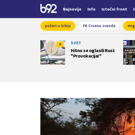
Najnovije
Info
Istočni front
Nova vest
požari u Srbiji
FK Crvena zvezda
mig
SVET
0
Hitno se oglasili Rusi:
"Provokacija!"