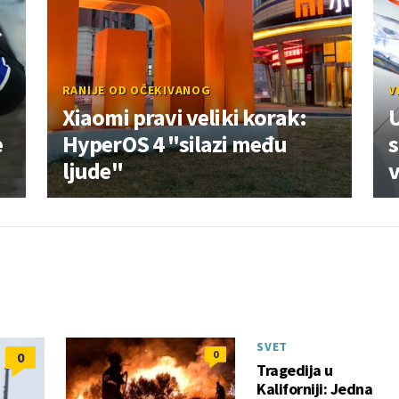
RANIJE OD OČEKIVANOG
V
Xiaomi pravi veliki korak:
U
e
HyperOS 4 "silazi među
s
ljude"
v
SVET
0
0
Tragedija u
Kaliforniji: Jedna