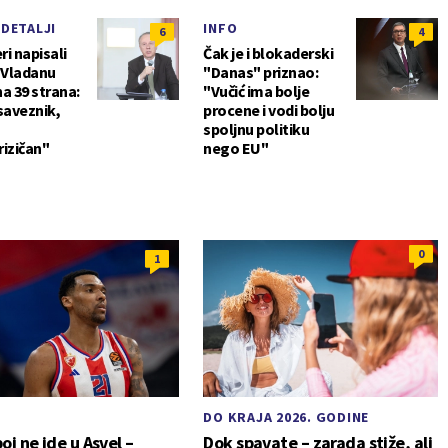
 DETALJI
INFO
6
4
i napisali
Čak je i blokaderski
o Vladanu
"Danas" priznao:
a 39 strana:
"Vučić ima bolje
saveznik,
procene i vodi bolju
spoljnu politiku
rizičan"
nego EU"
0
1
DO KRAJA 2026. GODINE
j ne ide u Asvel –
Dok spavate – zarada stiže, ali