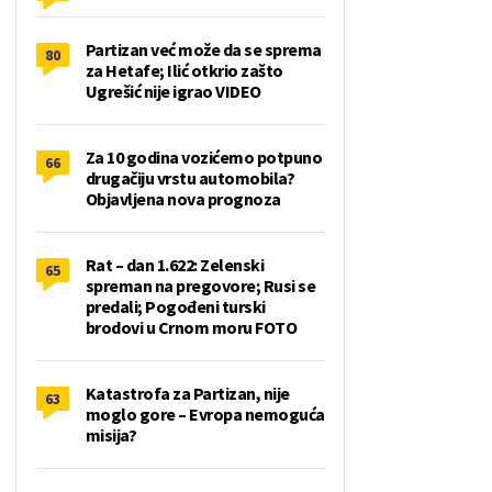
Partizan već može da se sprema
80
za Hetafe; Ilić otkrio zašto
Ugrešić nije igrao VIDEO
Za 10 godina vozićemo potpuno
66
drugačiju vrstu automobila?
Objavljena nova prognoza
Rat – dan 1.622: Zelenski
65
spreman na pregovore; Rusi se
predali; Pogođeni turski
brodovi u Crnom moru FOTO
Katastrofa za Partizan, nije
63
moglo gore – Evropa nemoguća
misija?