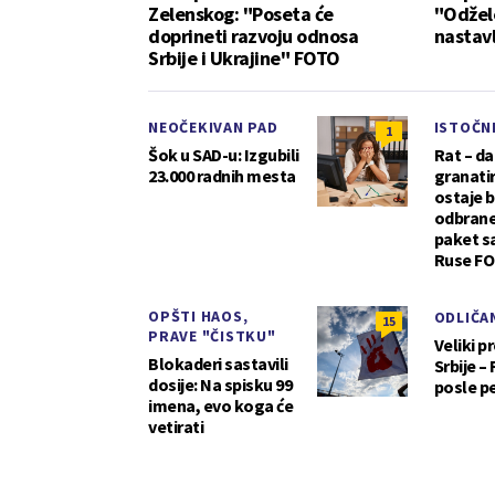
Zelenskog: "Poseta će
"Odžel
doprineti razvoju odnosa
nastavl
Srbije i Ukrajine" FOTO
NEOČEKIVAN PAD
ISTOČN
1
Šok u SAD-u: Izgubili
Rat – da
23.000 radnih mesta
granatir
ostaje b
odbrane
paket sa
Ruse F
OPŠTI HAOS,
ODLIČA
15
PRAVE "ČISTKU"
Veliki p
Blokaderi sastavili
Srbije –
dosije: Na spisku 99
posle p
imena, evo koga će
vetirati