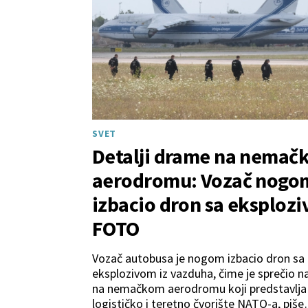
SVET
Detalji drame na nemač
aerodromu: Vozač nogo
izbacio dron sa eksploz
FOTO
Vozač autobusa je nogom izbacio dron sa
eksplozivom iz vazduha, čime je sprečio 
na nemačkom aerodromu koji predstavlja
logističko i teretno čvorište NATO-a, piše