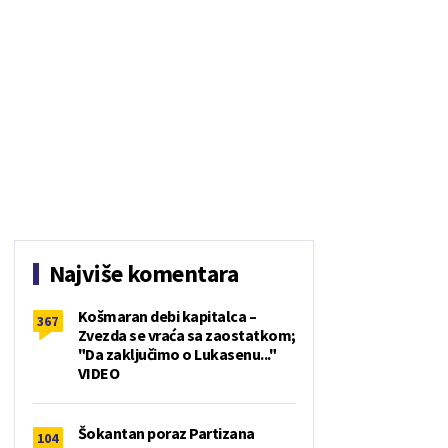
Najviše komentara
Košmaran debi kapitalca –
367
Zvezda se vraća sa zaostatkom;
"Da zaključimo o Lukasenu..."
VIDEO
Šokantan poraz Partizana
104