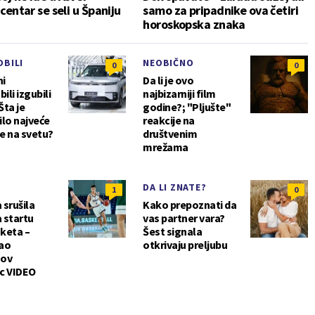
 centar se seli u Španiju
samo za pripadnike ova četiri
horoskopska znaka
BILI
NEOBIČNO
0
0
ni
Da li je ovo
li izgubili
najbizarniji film
Šta je
godine?; "Pljušte"
ilo najveće
reakcije na
te na svetu?
društvenim
mrežama
DA LI ZNATE?
1
0
 srušila
Kako prepoznati da
a startu
vas partner vara?
keta –
Šest signala
ao
otkrivaju preljubu
sov
c VIDEO