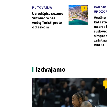
KARDIO
PUTOVANJA
1
UPOZO
Usred špica sezone
Vrućine
Sutomore bez
katastr
vode; Turisti prete
na srce 
odlaskom
sudove:
simptom
za hitnu
VIDEO
Izdvajamo