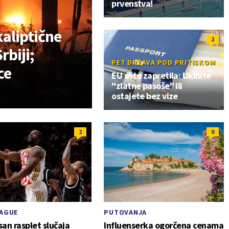
prvenstva!
kaliptične
2
rbiji;
PET DRŽAVA POD PRITISKOM
ce
EU ošto zapretila: Ukinite
"zlatne pasoše" ili
ostajete bez vize
2
0
AGUE
PUTOVANJA
an rasplet slučaja
Influenserka ogorčena cenama