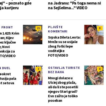
ej" – poznato gde
na Jadranu: "Pa toga nema ni
ja karijeru
na Sejšelima..." VIDEO
PLJUŠTE
I FRONT
21
0
KOMENTARI
n 1.625: Krim
Srpska Dileta Leota:
an; Kijev
Mreže su se usijale
ez ključne
zbog fotki lepe
; Novi
voditeljke
nkcija za
FOTO/VIDEO
OTO/VIDEO
OSTAVLJA TURISTE
N DUEL
2
0
BEZ DAHA
reokret
Mnogi dolaze u
 Rusija pala
Ulcinj zbog plaža,
et setova
ali da li ste posetili
njegov Stari grad?
Evo zašto je toliko
poseban