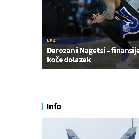
NBA
Derozan i Nagetsi – finansij
koče dolazak
Info