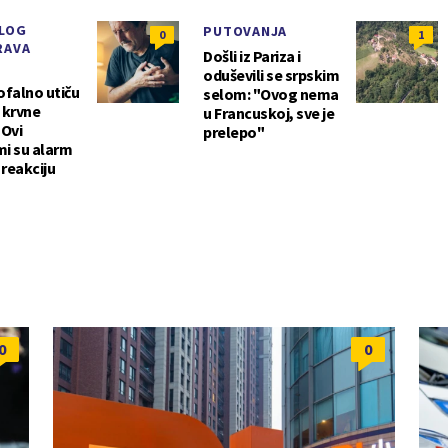
LOG
PUTOVANJA
0
1
RAVA
Došli iz Pariza i
oduševili se srpskim
ofalno utiču
selom: "Ovog nema
i krvne
u Francuskoj, sve je
 Ovi
prelepo"
i su alarm
 reakciju
0
0