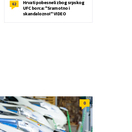
Hrvati pobesneli zbog srpskog
62
UFC borca: "Sramotno i
skandalozno!" VIDEO
0