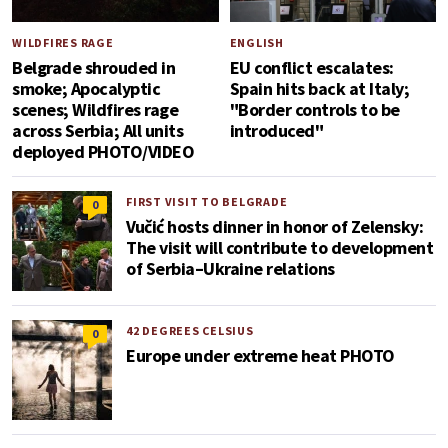
WILDFIRES RAGE
ENGLISH
Belgrade shrouded in
EU conflict escalates:
smoke; Apocalyptic
Spain hits back at Italy;
scenes; Wildfires rage
"Border controls to be
across Serbia; All units
introduced"
deployed PHOTO/VIDEO
FIRST VISIT TO BELGRADE
0
Vučić hosts dinner in honor of Zelensky:
The visit will contribute to development
of Serbia–Ukraine relations
42 DEGREES CELSIUS
0
Europe under extreme heat PHOTO