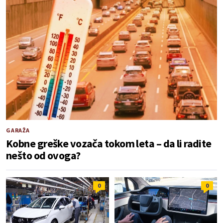
GARAŽA
Kobne greške vozača tokom leta – da li radite
nešto od ovoga?
0
0