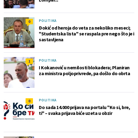
POLITIKA
0
Đokić od heroja do veta za nekoliko meseci;
"Studentska lista" se raspala pre nego što je i
sastavljena
POLITIKA
1
I Kokanović u nemilosti blokadera; Planiran
za ministra poljoprivrede, pa došlo do obrta
POLITIKA
0
Do sada 14.000 prijava na portalu "Ko si, bre,
ti" – svaka prijava biće uzeta u obzir