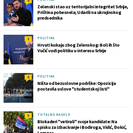
0
Zelenski stao uz teritorijalni integritet Srbije,
Priština pobesnela; Udarili na ukrajinskog
predsednika
POLITIKA
2
Hrvati kukaju zbog Zelenskog: Boli ih što
Vučić vodi politiku u interesu Srbije
POLITIKA
0
Ništa od bezuslovne podrške: Opozicija
postavila uslove "studentskoj listi"
TOTALNO RASULO
5
Blokaderi "vetirali" svoje kandidate: Na
spisku za izbacivanje i Bodiroga, Vidić, Đokić,
Lompar...