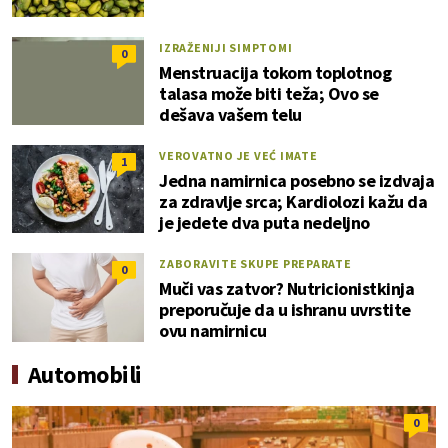
IZRAŽENIJI SIMPTOMI
0
Menstruacija tokom toplotnog
talasa može biti teža; Ovo se
dešava vašem telu
VEROVATNO JE VEĆ IMATE
1
Jedna namirnica posebno se izdvaja
za zdravlje srca; Kardiolozi kažu da
je jedete dva puta nedeljno
ZABORAVITE SKUPE PREPARATE
0
Muči vas zatvor? Nutricionistkinja
preporučuje da u ishranu uvrstite
ovu namirnicu
Automobili
0