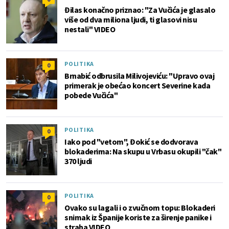
Đilas konačno priznao: "Za Vučića je glasalo
više od dva miliona ljudi, ti glasovi nisu
nestali" VIDEO
POLITIKA
0
Brnabić odbrusila Milivojeviću: "Upravo ovaj
primerak je obećao koncert Severine kada
pobede Vučića"
POLITIKA
0
Iako pod "vetom", Đokić se dodvorava
blokaderima: Na skupu u Vrbasu okupili "čak"
370 ljudi
POLITIKA
0
Ovako su lagali i o zvučnom topu: Blokaderi
snimak iz Španije koriste za širenje panike i
straha VIDEO