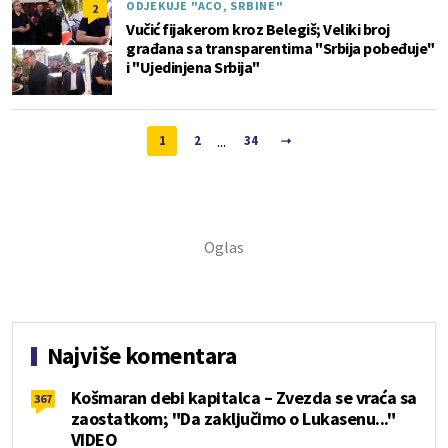
ODJEKUJE "ACO, SRBINE"
2
Vučić fijakerom kroz Belegiš; Veliki broj
građana sa transparentima "Srbija pobeđuje"
i "Ujedinjena Srbija"
...
1
2
34
Najviše komentara
Košmaran debi kapitalca – Zvezda se vraća sa
367
zaostatkom; "Da zaključimo o Lukasenu..."
VIDEO