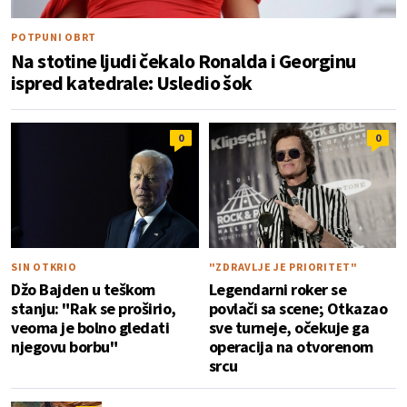
POTPUNI OBRT
Na stotine ljudi čekalo Ronalda i Georginu
ispred katedrale: Usledio šok
0
0
SIN OTKRIO
"ZDRAVLJE JE PRIORITET"
Džo Bajden u teškom
Legendarni roker se
stanju: "Rak se proširio,
povlači sa scene; Otkazao
veoma je bolno gledati
sve turneje, očekuje ga
njegovu borbu"
operacija na otvorenom
srcu