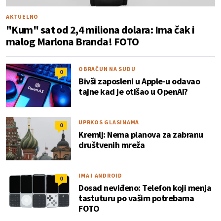
AKTUELNO
"Kum" sat od 2,4 miliona dolara: Ima čak i
malog Marlona Branda! FOTO
OBRAČUN NA SUDU
0
Bivši zaposleni u Apple-u odavao
tajne kad je otišao u OpenAI?
UPRKOS GLASINAMA
0
Kremlj: Nema planova za zabranu
društvenih mreža
IMA I ANDROID
0
Dosad neviđeno: Telefon koji menja
tastuturu po vašim potrebama
FOTO