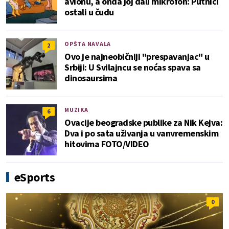
avionu, a onda joj dali mikrofon: Putnici
ostali u čudu
OPŠTA NAVALA
2
Ovo je najneobičniji "prespavanjac" u
Srbiji: U Svilajncu se noćas spava sa
dinosaursima
MUZIKA
6
Ovacije beogradske publike za Nik Kejva:
Dva i po sata uživanja u vanvremenskim
hitovima FOTO/VIDEO
eSports
0