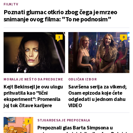
FILM/TV
Poznati glumac otkrio zbog čega je mrzeo
snimanje ovog filma: "To ne podnosim"
1
0
MORALA JE NEŠTO DA PREDUZME
ODLIČAN IZBOR
Kejt Bekinsejl je ovu ulogu
Savršena serija za vikend;
prihvatila kao "lični
Osam epizoda koje ćete
eksperiment": Promenila
odgledati u jednom dahu
joj tok čitave karijere
VIDEO
STJUARDESA JE PREPOZNALA
2
Prepoznali glas Barta Simpsona u