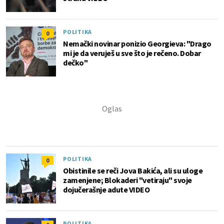
POLITIKA
0
Nemački novinar ponizio Georgieva: "Drago
mi je da veruješ u sve što je rečeno. Dobar
dečko"
POLITIKA
0
Obistinile se reči Jova Bakića, ali su uloge
zamenjene; Blokaderi "vetiraju" svoje
dojučerašnje adute VIDEO
POLITIKA