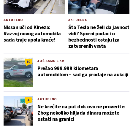
AKTUELNO
AKTUELNO
Nissan uči od Kineza:
Šta Tesla ne želi da javnost
Razvoj novog automobila
vidi? Sporni podaci o
sada traje upola kraće!
bezbednosti ostaju iza
zatvorenih vrata
JOŠ SAMO 1 KM
10
Prešao 999.999 kilometara
automobilom – sad ga prodaje na aukciji
AKTUELNO
4
Ne krećite na put dok ovo ne proverite:
Zbog nekoliko hiljada dinara možete
ostati na granici