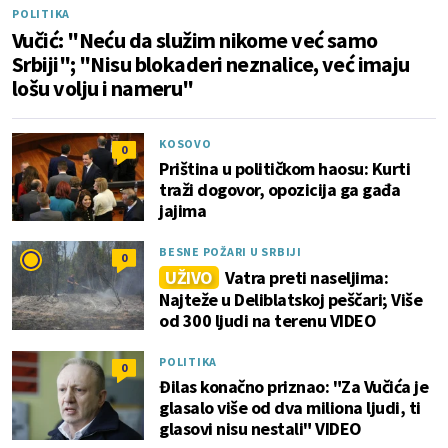
POLITIKA
Vučić: "Neću da služim nikome već samo
Srbiji"; "Nisu blokaderi neznalice, već imaju
lošu volju i nameru"
KOSOVO
0
Priština u političkom haosu: Kurti
traži dogovor, opozicija ga gađa
jajima
BESNE POŽARI U SRBIJI
0
UŽIVO
Vatra preti naseljima:
Najteže u Deliblatskoj peščari; Više
od 300 ljudi na terenu VIDEO
POLITIKA
0
Đilas konačno priznao: "Za Vučića je
glasalo više od dva miliona ljudi, ti
glasovi nisu nestali" VIDEO