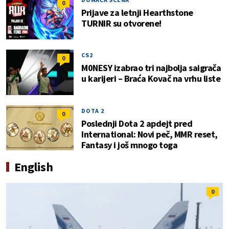
0
Prijave za letnji Hearthstone
TURNIR su otvorene!
CS2
0
M0NESY izabrao tri najbolja saigrača
u karijeri – Braća Kovač na vrhu liste
DOTA 2
0
Poslednji Dota 2 apdejt pred
International: Novi peč, MMR reset,
Fantasy i još mnogo toga
English
0