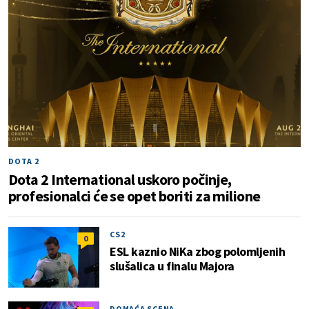
DOTA 2
Dota 2 International uskoro počinje,
profesionalci će se opet boriti za milione
CS2
0
ESL kaznio NiKa zbog polomljenih
slušalica u finalu Majora
DOMAĆA SCENA