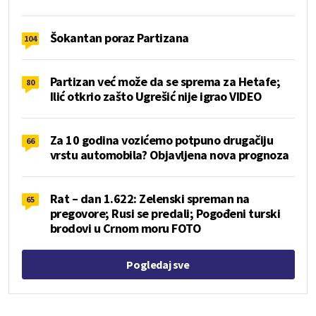
Šokantan poraz Partizana
104
Partizan već može da se sprema za Hetafe;
80
Ilić otkrio zašto Ugrešić nije igrao VIDEO
Za 10 godina vozićemo potpuno drugačiju
66
vrstu automobila? Objavljena nova prognoza
Rat – dan 1.622: Zelenski spreman na
65
pregovore; Rusi se predali; Pogođeni turski
brodovi u Crnom moru FOTO
Pogledaj sve