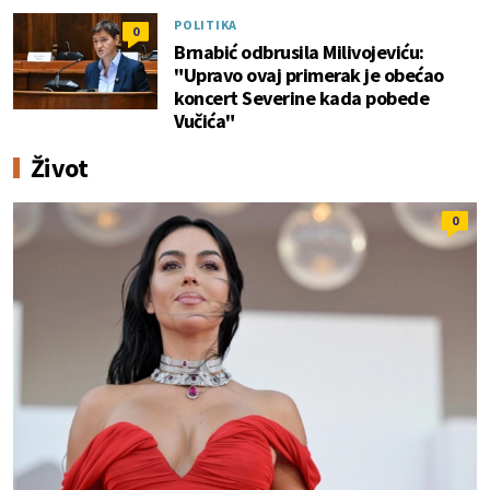
POLITIKA
0
Brnabić odbrusila Milivojeviću:
"Upravo ovaj primerak je obećao
koncert Severine kada pobede
Vučića"
Život
0