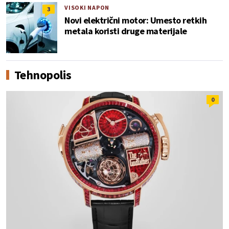
VISOKI NAPON
3
Novi električni motor: Umesto retkih
metala koristi druge materijale
Tehnopolis
0