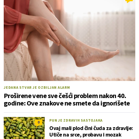
JEDANA STVAR JE OZBILJAN ALARM
Proširene vene sve češći problem nakon 40.
godine: Ove znakove ne smete da ignorišete
PUN JE ZDRAVIH SASTOJAKA
0
Ovaj mali plod čini čuda za zdravlje:
Utiče na srce, probavu i mozak