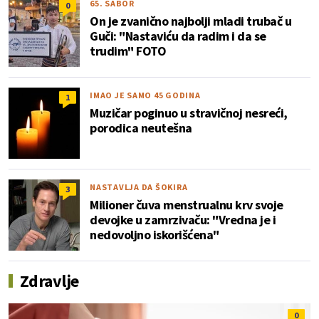
65. SABOR
0
On je zvanično najbolji mladi trubač u
Guči: "Nastaviću da radim i da se
trudim" FOTO
IMAO JE SAMO 45 GODINA
1
Muzičar poginuo u stravičnoj nesreći,
porodica neutešna
NASTAVLJA DA ŠOKIRA
3
Milioner čuva menstrualnu krv svoje
devojke u zamrzivaču: "Vredna je i
nedovoljno iskorišćena"
Zdravlje
0