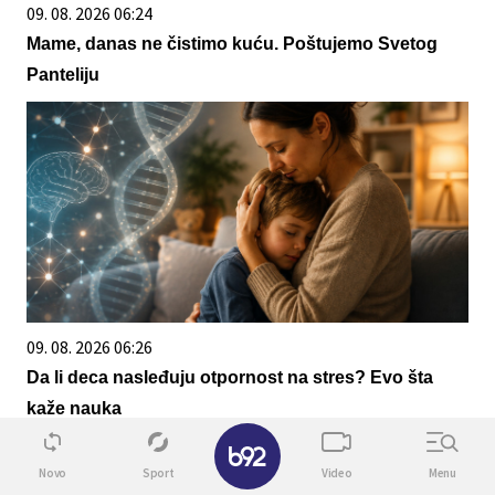
09. 08. 2026 06:24
Mame, danas ne čistimo kuću. Poštujemo Svetog
Panteliju
09. 08. 2026 06:26
Da li deca nasleđuju otpornost na stres? Evo šta
kaže nauka
✕
Novo
Sport
Video
Menu