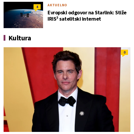
AKTUELNO
4
Evropski odgovor na Starlink: Stiže
IRIS² satelitski internet
Kultura
0