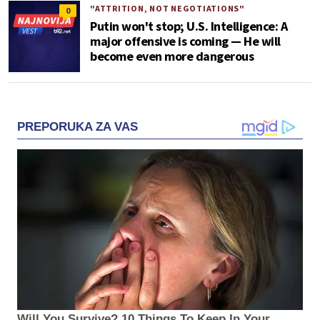
"ATTRITION, NOT NEGOTIATIONS"
0
Putin won't stop; U.S. Intelligence: A
major offensive is coming — He will
become even more dangerous
PREPORUKA ZA VAS
Will You Survive? 10 Things To Keep In Your