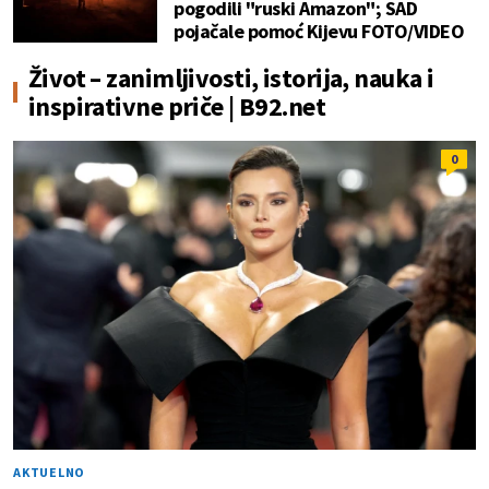
pogodili "ruski Amazon"; SAD
pojačale pomoć Kijevu FOTO/VIDEO
Život – zanimljivosti, istorija, nauka i
inspirativne priče | B92.net
0
AKTUELNO