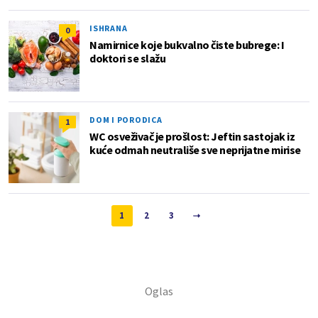
ISHRANA
0
Namirnice koje bukvalno čiste bubrege: I
doktori se slažu
DOM I PORODICA
1
WC osveživač je prošlost: Jeftin sastojak iz
kuće odmah neutrališe sve neprijatne mirise
1
2
3