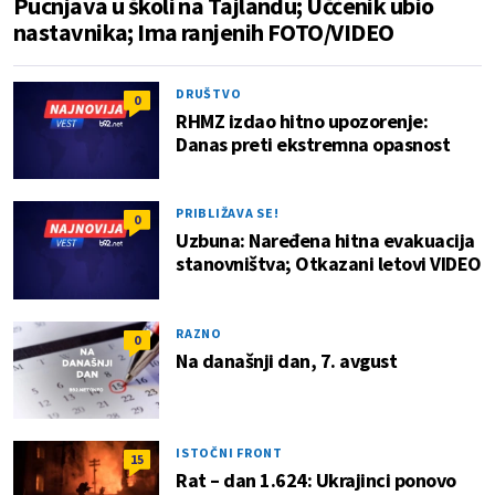
Pucnjava u školi na Tajlandu; Učćenik ubio
nastavnika; Ima ranjenih FOTO/VIDEO
DRUŠTVO
0
RHMZ izdao hitno upozorenje:
Danas preti ekstremna opasnost
PRIBLIŽAVA SE!
0
Uzbuna: Naređena hitna evakuacija
stanovništva; Otkazani letovi VIDEO
RAZNO
0
Na današnji dan, 7. avgust
ISTOČNI FRONT
15
Rat – dan 1.624: Ukrajinci ponovo