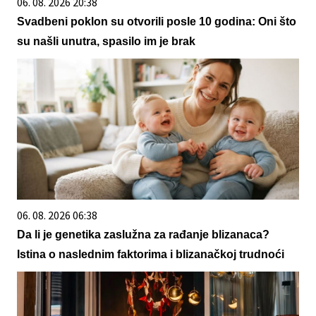
06. 08. 2026 20:38
Svadbeni poklon su otvorili posle 10 godina: Oni što
su našli unutra, spasilo im je brak
06. 08. 2026 06:38
Da li je genetika zaslužna za rađanje blizanaca?
Istina o naslednim faktorima i blizanačkoj trudnoći