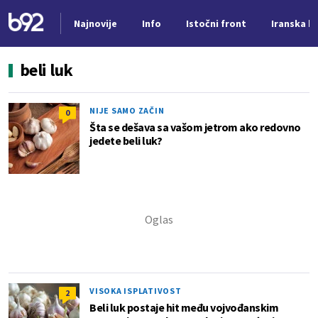
Najnovije
Info
Istočni front
Iranska kr
Nova vest
beli luk
NIJE SAMO ZAČIN
0
Šta se dešava sa vašom jetrom ako redovno
jedete beli luk?
VISOKA ISPLATIVOST
2
Beli luk postaje hit među vojvođanskim