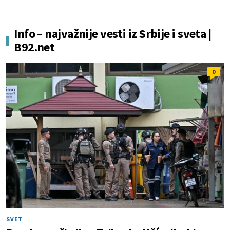
Info – najvažnije vesti iz Srbije i sveta |
B92.net
0
SVET