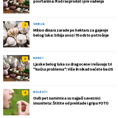
povrtarima: Rod rasprodat i pre vađenja
SRBIJA
1
Milion dinara zarade po hektaru za gajenje
belog luka: Srbija uvozi 70 odsto potrošnje
KAKO?
0
Ljuske belog luka su dragocene i rešavaju tri
"kućna problema": Više ih nikad nećete baciti
BOLESTI
4
Ovih pet namirnica su najjači saveznici
imuniteta: Štitite od prehlade i gripa FOTO