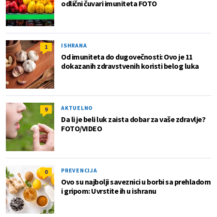
odlični čuvari imuniteta FOTO
ISHRANA
1
Od imuniteta do dugovečnosti: Ovo je 11
dokazanih zdravstvenih koristi belog luka
AKTUELNO
9
Da li je beli luk zaista dobar za vaše zdravlje?
FOTO/VIDEO
PREVENCIJA
0
Ovo su najbolji saveznici u borbi sa prehladom
i gripom: Uvrstite ih u ishranu