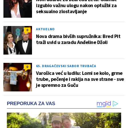
izgubio važnu ulogu nakon optužbi za
seksualno zlostavljanje
AKTUELNO
0
Nova drama bivših supružnika: Bred Pit
traži uvid u zaradu Anđeline Džoli
65. DRAGAČEVSKI SABOR TRUBAČA
0
Varošica već u ludilu: Lomi se kolo, grme
trube, pečenje i rakija na sve strane - sve
je spremno za Guču
PREPORUKA ZA VAS