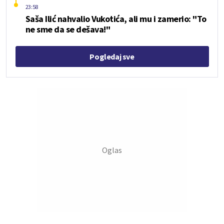
23:58
Saša Ilić nahvalio Vukotića, ali mu i zamerio: "To
ne sme da se dešava!"
Pogledaj sve