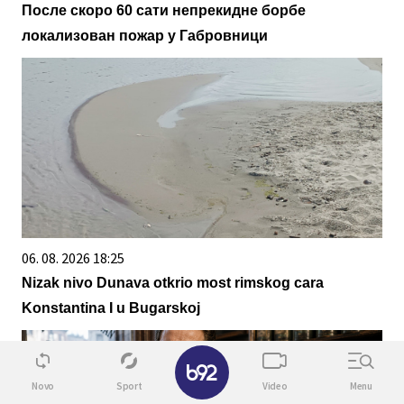
После скоро 60 сати непрекидне борбе
локализован пожар у Габровници
06. 08. 2026 18:25
Nizak nivo Dunava otkrio most rimskog cara
Konstantina I u Bugarskoj
✕
Novo
Sport
Video
Menu