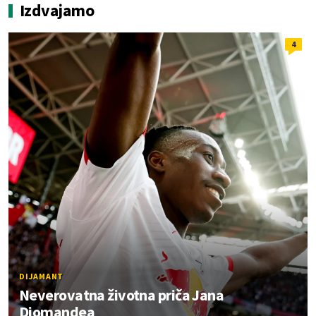
Izdvajamo
4
DIJAMANT
Neverovatna životna priča Jana
Diomandea