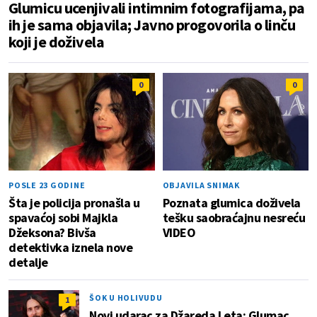
Glumicu ucenjivali intimnim fotografijama, pa
ih je sama objavila; Javno progovorila o linču
koji je doživela
0
0
POSLE 23 GODINE
OBJAVILA SNIMAK
Šta je policija pronašla u
Poznata glumica doživela
spavaćoj sobi Majkla
tešku saobraćajnu nesreću
Džeksona? Bivša
VIDEO
detektivka iznela nove
detalje
ŠOK U HOLIVUDU
1
Novi udarac za Džareda Leta: Glumac