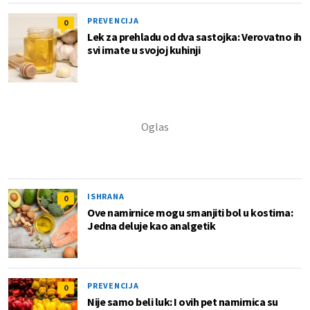
PREVENCIJA
0
Lek za prehladu od dva sastojka: Verovatno ih
svi imate u svojoj kuhinji
ISHRANA
0
Ove namirnice mogu smanjiti bol u kostima:
Jedna deluje kao analgetik
PREVENCIJA
0
Nije samo beli luk: I ovih pet namirnica su