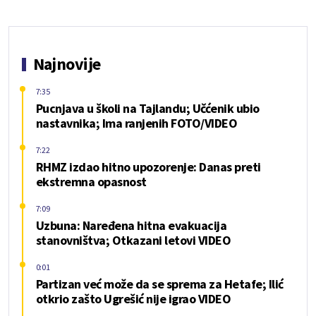
Najnovije
7:35
Pucnjava u školi na Tajlandu; Učćenik ubio
nastavnika; Ima ranjenih FOTO/VIDEO
7:22
RHMZ izdao hitno upozorenje: Danas preti
ekstremna opasnost
7:09
Uzbuna: Naređena hitna evakuacija
stanovništva; Otkazani letovi VIDEO
0:01
Partizan već može da se sprema za Hetafe; Ilić
otkrio zašto Ugrešić nije igrao VIDEO