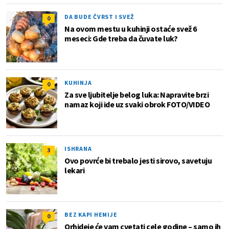
DA BUDE ČVRST I SVEŽ
0
Na ovom mestu u kuhinji ostaće svež 6
meseci: Gde treba da čuvate luk?
KUHINJA
0
Za sve ljubitelje belog luka: Napravite brzi
namaz koji ide uz svaki obrok FOTO/VIDEO
ISHRANA
3
Ovo povrće bi trebalo jesti sirovo, savetuju
lekari
BEZ KAPI HEMIJE
0
Orhideje će vam cvetati cele godine – samo ih