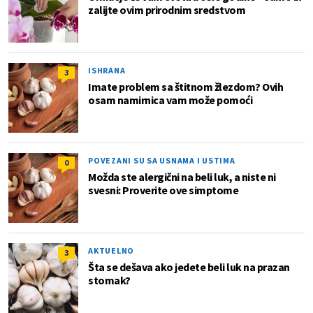
zalijte ovim prirodnim sredstvom
ISHRANA
3
Imate problem sa štitnom žlezdom? Ovih
osam namirnica vam može pomoći
POVEZANI SU SA USNAMA I USTIMA
0
Možda ste alergični na beli luk, a niste ni
svesni: Proverite ove simptome
AKTUELNO
3
Šta se dešava ako jedete beli luk na prazan
stomak?