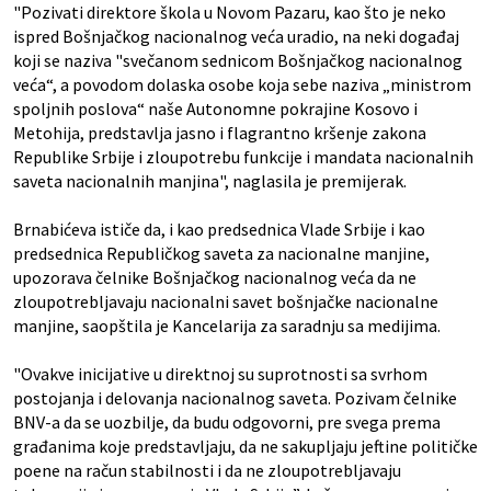
"Pozivati direktore škola u Novom Pazaru, kao što je neko
ispred Bošnjačkog nacionalnog veća uradio, na neki događaj
koji se naziva "svečanom sednicom Bošnjačkog nacionalnog
veća“, a povodom dolaska osobe koja sebe naziva „ministrom
spoljnih poslova“ naše Autonomne pokrajine Kosovo i
Metohija, predstavlja jasno i flagrantno kršenje zakona
Republike Srbije i zloupotrebu funkcije i mandata nacionalnih
saveta nacionalnih manjina", naglasila je premijerak.
Brnabićeva ističe da, i kao predsednica Vlade Srbije i kao
predsednica Republičkog saveta za nacionalne manjine,
upozorava čelnike Bošnjačkog nacionalnog veća da ne
zloupotrebljavaju nacionalni savet bošnjačke nacionalne
manjine, saopštila je Kancelarija za saradnju sa medijima.
"Ovakve inicijative u direktnoj su suprotnosti sa svrhom
postojanja i delovanja nacionalnog saveta. Pozivam čelnike
BNV-a da se uozbilje, da budu odgovorni, pre svega prema
građanima koje predstavljaju, da ne sakupljaju jeftine političke
poene na račun stabilnosti i da ne zloupotrebljavaju