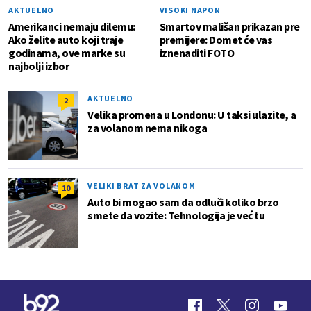
AKTUELNO
VISOKI NAPON
Amerikanci nemaju dilemu:
Smartov mališan prikazan pre
Ako želite auto koji traje
premijere: Domet će vas
godinama, ove marke su
iznenaditi FOTO
najbolji izbor
AKTUELNO
2
Velika promena u Londonu: U taksi ulazite, a
za volanom nema nikoga
VELIKI BRAT ZA VOLANOM
10
Auto bi mogao sam da odluči koliko brzo
smete da vozite: Tehnologija je već tu