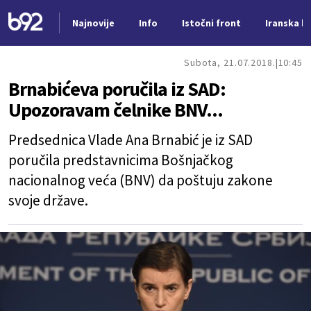
Najnovije
Info
Istočni front
Iranska kr
Nova vest
Subota, 21.07.2018.
10:45
Brnabićeva poručila iz SAD:
Upozoravam čelnike BNV...
Predsednica Vlade Ana Brnabić je iz SAD
poručila predstavnicima Bošnjačkog
nacionalnog veća (BNV) da poštuju zakone
svoje države.