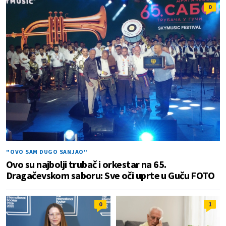
0
"OVO SAM DUGO SANJAO"
Ovo su najbolji trubač i orkestar na 65.
Dragačevskom saboru: Sve oči uprte u Guču FOTO
0
1