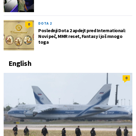
DOTA 2
0
Poslednji Dota 2 apdejt pred International:
Novi peč, MMR reset, Fantasy i još mnogo
toga
English
0