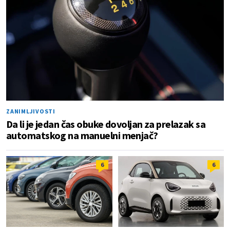
ZANIMLJIVOSTI
Da li je jedan čas obuke dovoljan za prelazak sa
automatskog na manuelni menjač?
6
6