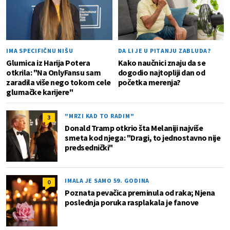
IMA SPECIFIČNU NIŠU
DA LI JE U PITANJU ZABLUDA?
Glumica iz Harija Potera
Kako naučnici znaju da se
otkrila: "Na OnlyFansu sam
dogodio najtopliji dan od
zaradila više nego tokom cele
početka merenja?
glumačke karijere"
"MRZI KAD TO RADIM"
3
Donald Tramp otkrio šta Melaniji najviše
smeta kod njega: "Dragi, to jednostavno nije
predsednički"
IMALA JE SAMO 59. GODINA
0
Poznata pevačica preminula od raka; Njena
poslednja poruka rasplakala je fanove