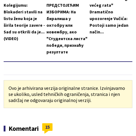
Kolegijumu:
ПРЕДСТОЈЕЋИМ
većeg rata"
Blokaderi stavili na
ИЗБОРИМА: На
Dramatično
listu ženu koja je
биралиша у
upozorenje Vučića:
širila teorije zavere -
октобру или
Postoji samo jedan
Sad su otkrili da je...
новембру, ако
način...
(VIDEO)
"Студентска листа"
победи, признаћу
резултате
Ovo je arhivirana verzija originalne stranice. Izvinjavamo
se ukoliko, usled tehničkih ograničenja, stranica i njen
sadržaj ne odgovaraju originalnoj verziji.
15
Komentari