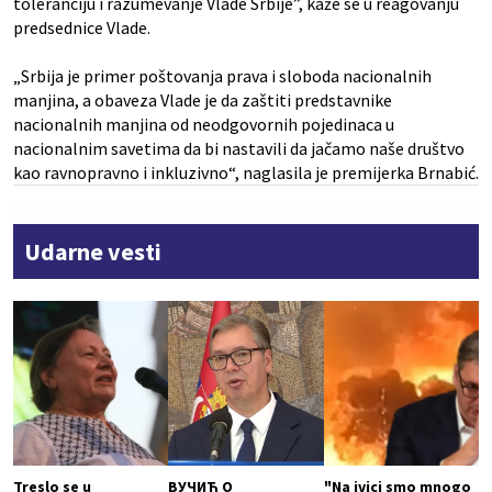
toleranciju i razumevanje Vlade Srbije”, kaže se u reagovanju
predsednice Vlade.
„Srbija je primer poštovanja prava i sloboda nacionalnih
manjina, a obaveza Vlade je da zaštiti predstavnike
nacionalnih manjina od neodgovornih pojedinaca u
nacionalnim savetima da bi nastavili da jačamo naše društvo
kao ravnopravno i inkluzivno“, naglasila je premijerka Brnabić.
Udarne vesti
Treslo se u
ВУЧИЋ О
"Na ivici smo mnogo