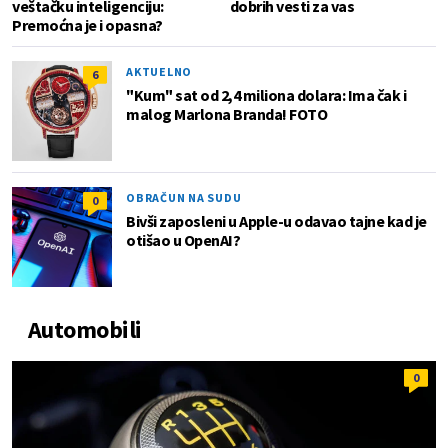
veštačku inteligenciju:
dobrih vesti za vas
Premoćna je i opasna?
AKTUELNO
6
"Kum" sat od 2,4 miliona dolara: Ima čak i
malog Marlona Branda! FOTO
OBRAČUN NA SUDU
0
Bivši zaposleni u Apple-u odavao tajne kad je
otišao u OpenAI?
Automobili
0