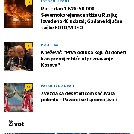
ISTOČNI FRONT
17
Rat – dan 1.626: 50.000
Severnokorejanaca stiže u Rusiju;
Izvedeno 40 udara!; Gađane ključne
tačke FOTO/VIDEO
POLITIKA
3
Knežević: "Prva odluka koju ću doneti
kao premijer biće otpriznavanje
Kosova"
PAZAR TVRD ORAH
48
Zvezda sa desetoricom sačuvala
pobedu – Pazarci se ispromašivali
Život