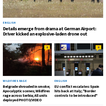
ENGLISH
Details emerge from drama at German Airport:
Driver kicked an explosive-laden drone out
0
0
WILDFIRES RAGE
ENGLISH
Belgrade shrouded in smoke;
EU conflict escalates: Spain
Apocalyptic scenes; Wildfires
hits back at Italy; "Border
rage across Serbia; All units
controls to be introduced"
deployed PHOTO/VIDEO