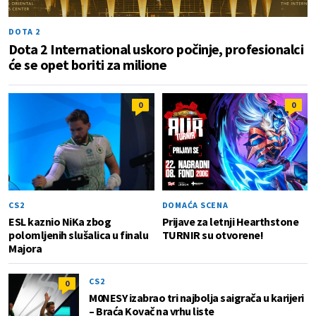
DOTA 2
Dota 2 International uskoro počinje, profesionalci
će se opet boriti za milione
0
0
CS2
DOMAĆA SCENA
ESL kaznio NiKa zbog
Prijave za letnji Hearthstone
polomljenih slušalica u finalu
TURNIR su otvorene!
Majora
CS2
0
M0NESY izabrao tri najbolja saigrača u karijeri
– Braća Kovač na vrhu liste