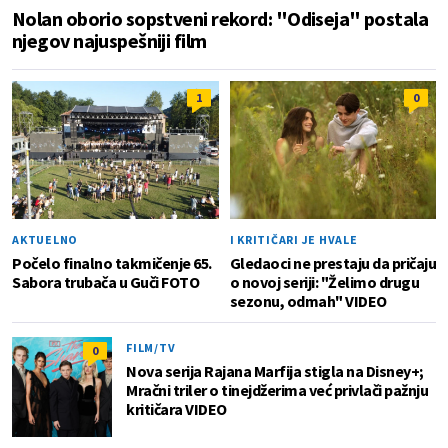
Nolan oborio sopstveni rekord: "Odiseja" postala
njegov najuspešniji film
1
0
AKTUELNO
I KRITIČARI JE HVALE
Počelo finalno takmičenje 65.
Gledaoci ne prestaju da pričaju
Sabora trubača u Guči FOTO
o novoj seriji: "Želimo drugu
sezonu, odmah" VIDEO
FILM/TV
0
Nova serija Rajana Marfija stigla na Disney+;
Mračni triler o tinejdžerima već privlači pažnju
kritičara VIDEO