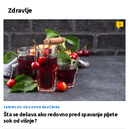
Zdravlje
1
ZANIMLJIV ODGOVOR NAUČNIKA
Šta se dešava ako redovno pred spavanje pijete
sok od višnje?