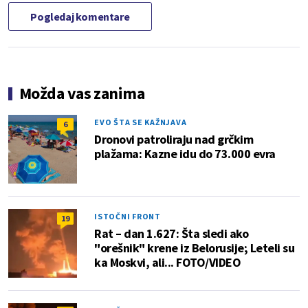
Pogledaj komentare
Možda vas zanima
EVO ŠTA SE KAŽNJAVA
6
Dronovi patroliraju nad grčkim
plažama: Kazne idu do 73.000 evra
ISTOČNI FRONT
19
Rat – dan 1.627: Šta sledi ako
"orešnik" krene iz Belorusije; Leteli su
ka Moskvi, ali... FOTO/VIDEO