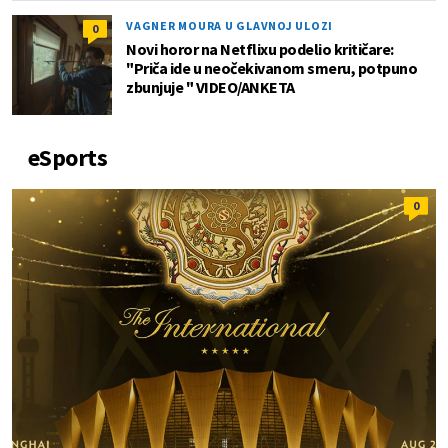
VAGNER MOURA U GLAVNOJ ULOZI
0
Novi horor na Netflixu podelio kritičare:
"Priča ide u neočekivanom smeru, potpuno
zbunjuje " VIDEO/ANKETA
eSports
0