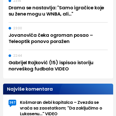
23:14
Drama se nastavlja: "Samo igračice koje
su žene mogu u WNBA, ali..."
23:00
Jovanovića čeka ogroman posao –
Teleoptik ponovo poražen
22:44
Gabrijel Rajković (15) ispisao istoriju
norveškog fudbala VIDEO
Najviše komentara
Košmaran debi kapitalca – Zvezda se
367
vraća sa zaostatkom; "Da zaključimo o
Lukasenu..." VIDEO