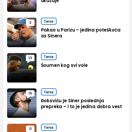
ukazuje
Tenis
3
Pakao u Parizu – jedina poteškoća
za Sinera
Tenis
13
Šoumen kog svi vole
Tenis
15
Đokoviću je Siner poslednja
prepreka – i to je jedina dobra vest
Tenis
0