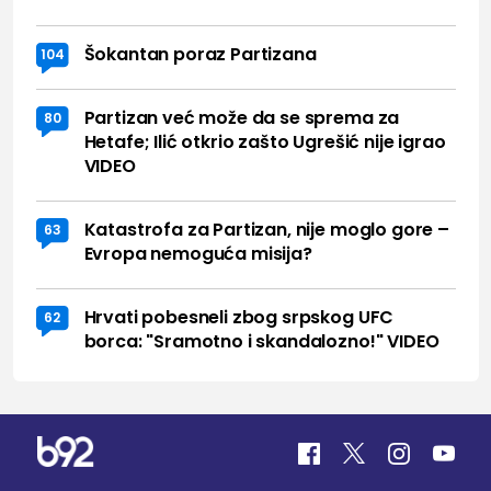
Šokantan poraz Partizana
104
Partizan već može da se sprema za
80
Hetafe; Ilić otkrio zašto Ugrešić nije igrao
VIDEO
Katastrofa za Partizan, nije moglo gore –
63
Evropa nemoguća misija?
Hrvati pobesneli zbog srpskog UFC
62
borca: "Sramotno i skandalozno!" VIDEO