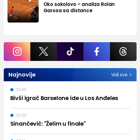
Oko sokolovo – analiza Rolan
Garosa sa distance
Najnovije
Vidi sve
23:45
Bivši igrač Barselone ide u Los Anđeles
23:30
Sinančević: "Želim u finale"