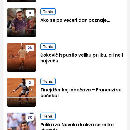
Tenis
9
Ako se po večeri dan poznaje...
Tenis
26
Đoković ispustio veliku priliku, ali ne i
najveću
Tenis
2
Tinejdžer koji obećava – Francuzi su
dočekali
Tenis
30
Prilika za Novaka kakva se retko