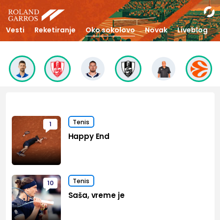
Vesti
Reketiranje
Oko sokolovo
Novak
Liveblog
Tenis
1
Happy End
Tenis
10
Saša, vreme je