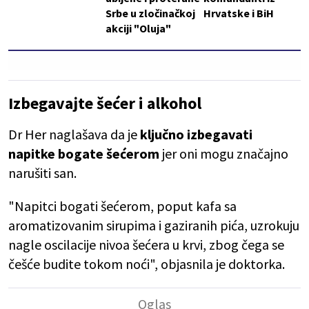
Srbe u zločinačkoj
Hrvatske i BiH
akciji "Oluja"
Izbegavajte šećer i alkohol
Dr Her naglašava da je
ključno izbegavati
napitke bogate šećerom
jer oni mogu značajno
narušiti san.
"Napitci bogati šećerom, poput kafa sa
aromatizovanim sirupima i gaziranih pića, uzrokuju
nagle oscilacije nivoa šećera u krvi, zbog čega se
češće budite tokom noći", objasnila je doktorka.