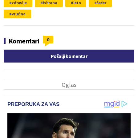
zdravlje
ishrana
leto
šećer
vrućina
0
Komentari
Pošalji komentar
PREPORUKA ZA VAS