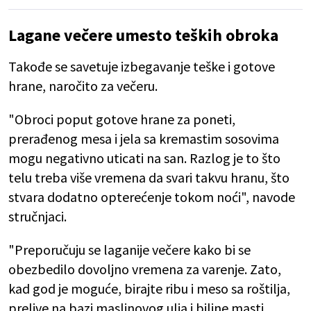
Lagane večere umesto teških obroka
Takođe se savetuje izbegavanje teške i gotove
hrane, naročito za večeru.
"Obroci poput gotove hrane za poneti,
prerađenog mesa i jela sa kremastim sosovima
mogu negativno uticati na san. Razlog je to što
telu treba više vremena da svari takvu hranu, što
stvara dodatno opterećenje tokom noći", navode
stručnjaci.
"Preporučuju se laganije večere kako bi se
obezbedilo dovoljno vremena za varenje. Zato,
kad god je moguće, birajte ribu i meso sa roštilja,
prelive na bazi maslinovog ulja i biljne masti