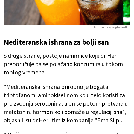
Shutterstock/fongbeerredhot
Mediteranska ishrana za bolji san
S druge strane, postoje namirnice koje dr Her
preporučuje da se pojačano konzumiraju tokom
toplog vremena.
"Mediteranska ishrana prirodno je bogata
triptofanom, aminokiselinom koju telo koristi za
proizvodnju serotonina, a on se potom pretvara u
melatonin, hormon koji pomaže u regulaciji sna",
objasnili su dr Her i tim iz kompanije "Ema Slip".