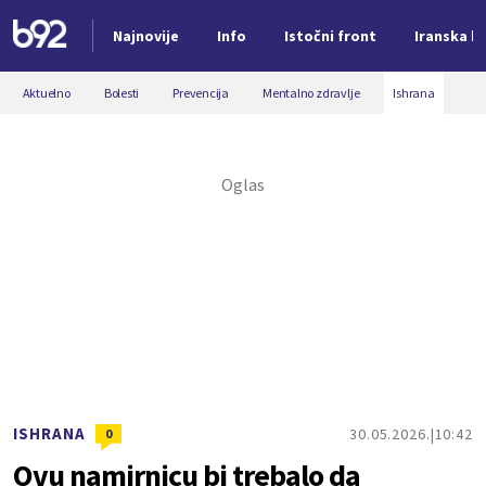
Najnovije
Info
Istočni front
Iranska kr
Nova vest
Aktuelno
Bolesti
Prevencija
Mentalno zdravlje
Ishrana
ISHRANA
30.05.2026.
10:42
0
Ovu namirnicu bi trebalo da