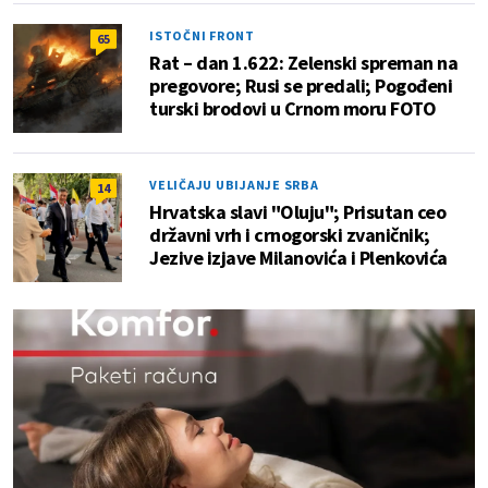
ISTOČNI FRONT
65
Rat – dan 1.622: Zelenski spreman na
pregovore; Rusi se predali; Pogođeni
turski brodovi u Crnom moru FOTO
VELIČAJU UBIJANJE SRBA
14
Hrvatska slavi "Oluju"; Prisutan ceo
državni vrh i crnogorski zvaničnik;
Jezive izjave Milanovića i Plenkovića