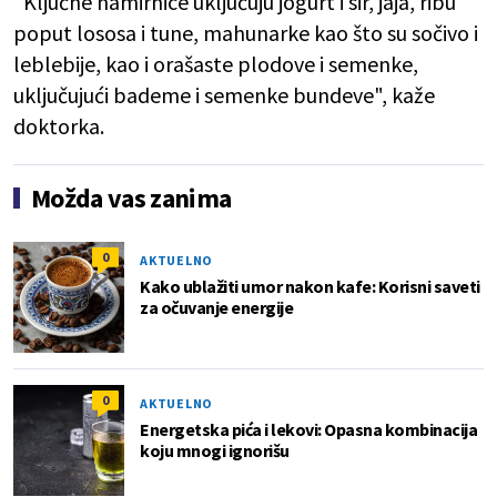
"Ključne namirnice uključuju jogurt i sir, jaja, ribu
poput lososa i tune, mahunarke kao što su sočivo i
leblebije, kao i orašaste plodove i semenke,
uključujući bademe i semenke bundeve", kaže
doktorka.
Možda vas zanima
0
AKTUELNO
Kako ublažiti umor nakon kafe: Korisni saveti
za očuvanje energije
0
AKTUELNO
Energetska pića i lekovi: Opasna kombinacija
koju mnogi ignorišu