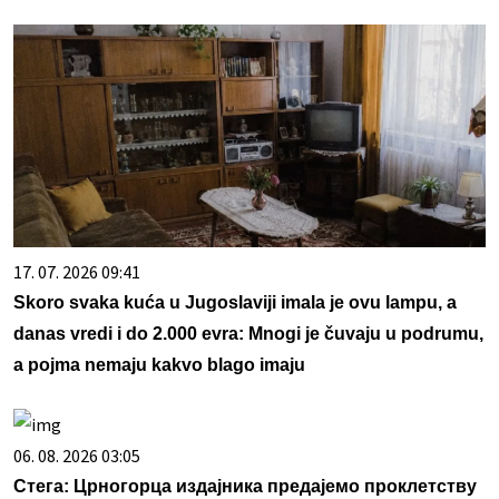
17. 07. 2026 09:41
Skoro svaka kuća u Jugoslaviji imala je ovu lampu, a
danas vredi i do 2.000 evra: Mnogi je čuvaju u podrumu,
a pojma nemaju kakvo blago imaju
06. 08. 2026 03:05
Стега: Црногорца издајника предајемо проклетству