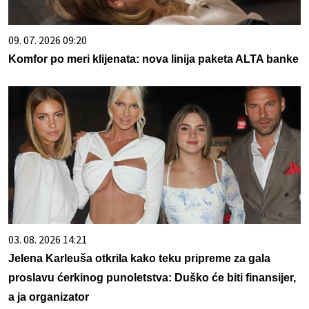
09. 07. 2026 09:20
Komfor po meri klijenata: nova linija paketa ALTA banke
03. 08. 2026 14:21
Jelena Karleuša otkrila kako teku pripreme za gala
proslavu ćerkinog punoletstva: Duško će biti finansijer,
a ja organizator