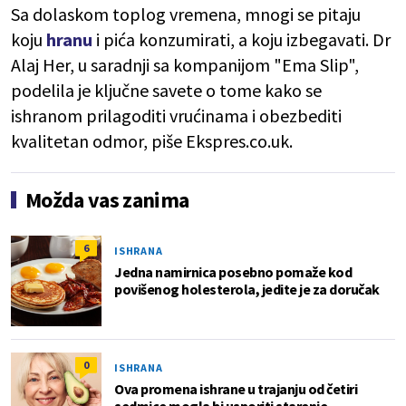
Sa dolaskom toplog vremena, mnogi se pitaju
koju
hranu
i pića konzumirati, a koju izbegavati. Dr
Alaj Her, u saradnji sa kompanijom "Ema Slip",
podelila je ključne savete o tome kako se
ishranom prilagoditi vrućinama i obezbediti
kvalitetan odmor, piše Ekspres.co.uk.
Možda vas zanima
6
ISHRANA
Jedna namirnica posebno pomaže kod
povišenog holesterola, jedite je za doručak
0
ISHRANA
Ova promena ishrane u trajanju od četiri