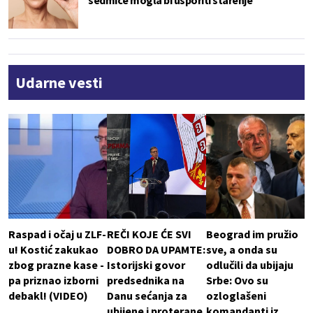
sedmice mogla bi usporiti starenje
Udarne vesti
Raspad i očaj u ZLF-
REČI KOJE ĆE SVI
Beograd im pružio
u! Kostić zakukao
DOBRO DA UPAMTE:
sve, a onda su
zbog prazne kase -
Istorijski govor
odlučili da ubijaju
pa priznao izborni
predsednika na
Srbe: Ovo su
debakl! (VIDEO)
Danu sećanja za
ozloglašeni
ubijene i proterane
komandanti iz