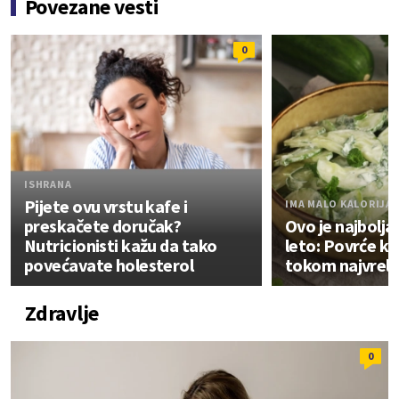
Povezane vesti
0
ISHRANA
Pijete ovu vrstu kafe i
IMA MALO KALORIJA
preskačete doručak?
Ovo je najbolja
Nutricionisti kažu da tako
leto: Povrće koj
povećavate holesterol
tokom najvrelij
Zdravlje
0