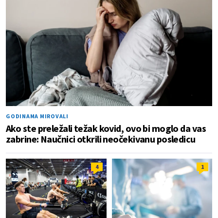
GODINAMA MIROVALI
Ako ste preležali težak kovid, ovo bi moglo da vas
zabrine: Naučnici otkrili neočekivanu posledicu
4
1