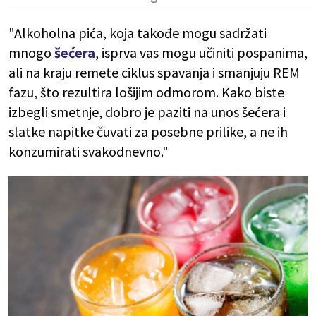
"Alkoholna pića, koja takođe mogu sadržati
mnogo
šećera
, isprva vas mogu učiniti pospanima,
ali na kraju remete ciklus spavanja i smanjuju REM
fazu, što rezultira lošijim odmorom. Kako biste
izbegli smetnje, dobro je paziti na unos šećera i
slatke napitke čuvati za posebne prilike, a ne ih
konzumirati svakodnevno."