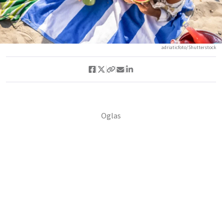
adriaticfoto/Shutterstock