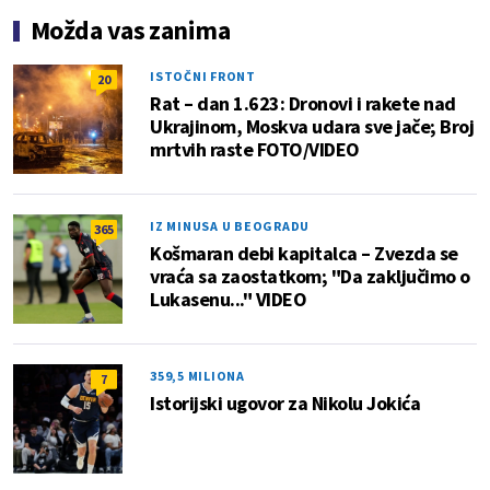
Možda vas zanima
ISTOČNI FRONT
20
Rat – dan 1.623: Dronovi i rakete nad
Ukrajinom, Moskva udara sve jače; Broj
mrtvih raste FOTO/VIDEO
IZ MINUSA U BEOGRADU
365
Košmaran debi kapitalca – Zvezda se
vraća sa zaostatkom; "Da zaključimo o
Lukasenu..." VIDEO
359,5 MILIONA
7
Istorijski ugovor za Nikolu Jokića