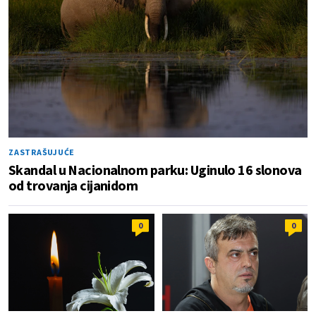
ZASTRAŠUJUĆE
Skandal u Nacionalnom parku: Uginulo 16 slonova
od trovanja cijanidom
0
0