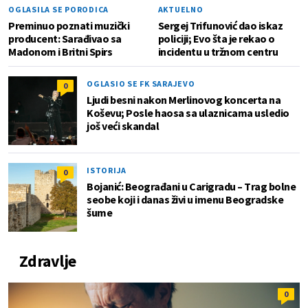
OGLASILA SE PORODICA
AKTUELNO
Preminuo poznati muzički
Sergej Trifunović dao iskaz
producent: Sarađivao sa
policiji; Evo šta je rekao o
Madonom i Britni Spirs
incidentu u tržnom centru
OGLASIO SE FK SARAJEVO
0
Ljudi besni nakon Merlinovog koncerta na
Koševu; Posle haosa sa ulaznicama usledio
još veći skandal
ISTORIJA
0
Bojanić: Beograđani u Carigradu – Тrag bolne
seobe koji i danas živi u imenu Beogradske
šume
Zdravlje
0