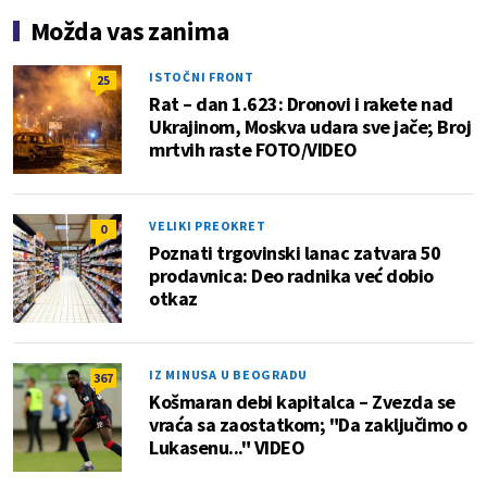
Možda vas zanima
ISTOČNI FRONT
25
Rat – dan 1.623: Dronovi i rakete nad
Ukrajinom, Moskva udara sve jače; Broj
mrtvih raste FOTO/VIDEO
VELIKI PREOKRET
0
Poznati trgovinski lanac zatvara 50
prodavnica: Deo radnika već dobio
otkaz
IZ MINUSA U BEOGRADU
367
Košmaran debi kapitalca – Zvezda se
vraća sa zaostatkom; "Da zaključimo o
Lukasenu..." VIDEO