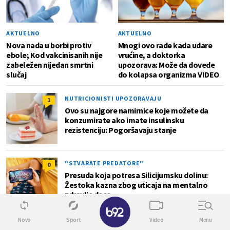
AKTUELNO
AKTUELNO
Nova nada u borbi protiv
Mnogi ovo rade kada udare
ebole; Kod vakcinisanih nije
vrućine, a doktorka
zabeležen nijedan smrtni
upozorava: Može da dovede
slučaj
do kolapsa organizma VIDEO
NUTRICIONISTI UPOZORAVAJU
1
Ovo su najgore namirnice koje možete da
konzumirate ako imate insulinsku
rezistenciju: Pogoršavaju stanje
"STVARATE PREDATORE"
0
Presuda koja potresa Silicijumsku dolinu:
Žestoka kazna zbog uticaja na mentalno
zdravlje dece
✕
Novo
Sport
Video
Menu