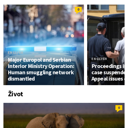
0
ENGLISH
Major Europol and Serbian
ENGLISH
Interior Ministry Operation:
Proceedings in 
Human smuggling network
case suspended
dismantled
Appeal issues d
Život
0