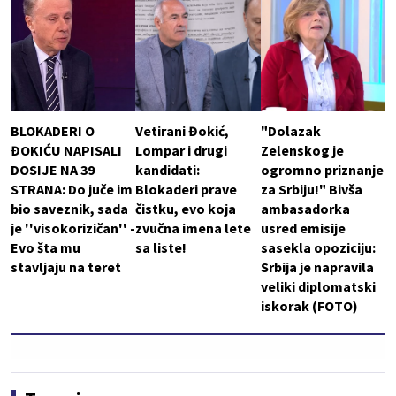
BLOKADERI O
Vetirani Đokić,
"Dolazak
ĐOKIĆU NAPISALI
Lompar i drugi
Zelenskog je
DOSIJE NA 39
kandidati:
ogromno priznanje
STRANA: Do juče im
Blokaderi prave
za Srbiju!" Bivša
bio saveznik, sada
čistku, evo koja
ambasadorka
je ''visokorizičan'' -
zvučna imena lete
usred emisije
Evo šta mu
sa liste!
sasekla opoziciju:
stavljaju na teret
Srbija je napravila
veliki diplomatski
iskorak (FOTO)