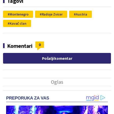
Tagovi
Montenegro
Radoje Zvicer
Austria
Kavač clan
0
Komentari
Pošalji komentar
PREPORUKA ZA VAS