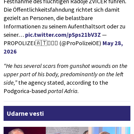
Festnahme des flüchtigen Radoje ZVICER führen.
Die Öffentlichkeitsfahndung richtet sich damit
gezielt an Personen, die belastbare
Informationen zu seinem Aufenthaltsort oder zu
seiner…
pic.twitter.com/pSps21bV3Z
—
PROPOLIZEI🇦🇹👮🏼‍♂️ (@ProPolizeiOE)
May 28,
2026
“He has several scars from gunshot wounds on the
upper part of his body, predominantly on the left
side,”
the agency stated, according to the
Podgorica-based
portal Adria.
Udarne vesti