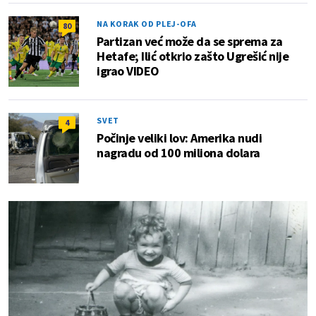
NA KORAK OD PLEJ-OFA
80
Partizan već može da se sprema za
Hetafe; Ilić otkrio zašto Ugrešić nije
igrao VIDEO
SVET
4
Počinje veliki lov: Amerika nudi
nagradu od 100 miliona dolara