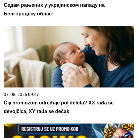
Седам рањених у украјинском нападу на
Белгородску област
07. 08. 2026 09:47
Čiji hromozom određuje pol deteta? XX rađa se
devojčica, XY rađa se dečak