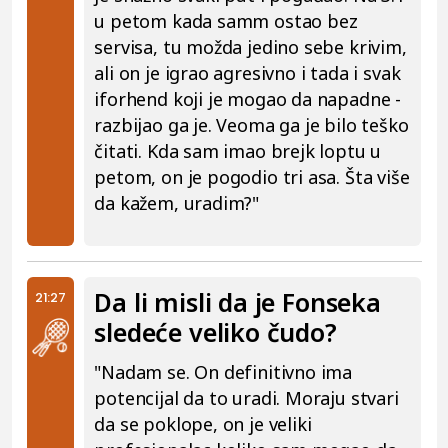
u petom kada samm ostao bez
servisa, tu možda jedino sebe krivim,
ali on je igrao agresivno i tada i svak
iforhend koji je mogao da napadne -
razbijao ga je. Veoma ga je bilo teško
čitati. Kda sam imao brejk loptu u
petom, on je pogodio tri asa. Šta više
da kažem, uradim?"
Da li misli da je Fonseka
21:27
sledeće veliko čudo?
"Nadam se. On definitivno ima
potencijal da to uradi. Moraju stvari
da se poklope, on je veliki