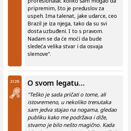
profesionalac koliko sam mogao da
pripremim, što je preduslov za
uspeh. Ima talenat, jake udarce, ceo
Brazil je iza njega, tako da su svi
dosta uzbuđeni. I to s pravom.
Nadam se da će moći da bude
sledeća velika stvar i da osvaja
slemove".
O svom legatu...
21:25
"Teško je sada pričati o tome, ali
istovremeno, u nekoliko trenutaka
sam jedva stajao na nogama, gledao
publiku kako me podržava i diže,
stvarno je bilo nešto magično. Kada