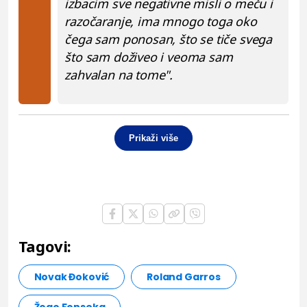
izbacim sve negativne misli o meču i
razočaranje, ima mnogo toga oko
čega sam ponosan, što se tiče svega
što sam doživeo i veoma sam
zahvalan na tome".
Prikaži više
Tagovi:
Novak Đoković
Roland Garros
Žoao Fonseka