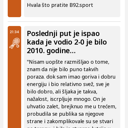
Hvala što pratite B92.sport
Poslednji put je ispao
21:34
kada je vodio 2-0 je bilo
2010. godine...
"Nisam uopšte razmišljao o tome,
znam da nije bilo puno takvih
poraza. dok sam imao goriva i dobru
energiju i bio relativno svež, sve je
bilo dobro, ali šljaka je takva,
nažalost, iscrpljuje mnogo. On je
uhvatio zalet, brejknuo me u trećem,
probudila se publika sa njegove
strane i zakomplikovale su se stvari