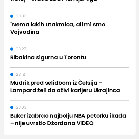
23:33
"Nema lakih utakmica, ali mi smo
Vojvodina"
23:27
Ribakina sigurna u Torontu
23:18
Mudrik pred selidbom iz Čelsija –
Lampard želi da oživi karijeru Ukrajinca
23:03
Buker izabrao najbolju NBA petorku ikada
– nije uvrstio Džordana VIDEO