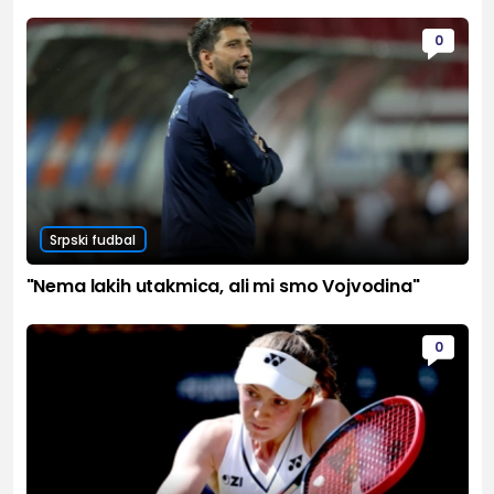
0
Srpski fudbal
"Nema lakih utakmica, ali mi smo Vojvodina"
0