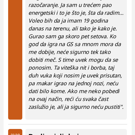
razočaranje. Ja sam u trećem pao
energetski i to je što je, šta da radim...
Voleo bih da ja imam 19 godina
danas na terenu, ali tako je kako je.
Gurao sam ga skoro pet setova. Ko
god da igra na GS sa mnom mora da
me dobije, neće sigurno tek tako
dobiti meč. S time uvek mogu da se
ponosim. Ta viteška nit i borba, taj
duh vuka koji nosim je uvek prisutan,
pa makar igrao na jednoj nozi, neću
dati bilo kome. Ako me neko pobedi
na ovaj način, reći ću svaka čast
zaslužio je, ali ja sigurno neću pustiti".