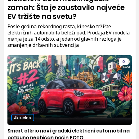
zamah: Šta je zaustavilo najveće
EV tržište na svetu?
Posle godina rekordnog rasta, kinesko tržište
električnih automobila beleži pad. Prodaja EV modela
manja je za 14 odsto, a jedan od glavnih razloga je
smanjenje državnih subvencija.
0
Aktuelno
Smart otkrio novi gradski električni automobil na
potpuno neobičan način FOTO