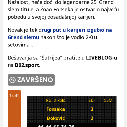
Nažalost, neće doći do legendarne 25. Grend
slem titule, a Žoao Fonseka je ostvario najveću
pobedu u svojoj dosadašnjoj karijeri.
Novak je tek d
rugi put u karijeri izgubio na
Grend slemu
nakon što je vodio 2-0 u
setovima...
Dešavanja sa "Šatrijea" pratite u
LIVEBLOG-u
na
B92.sport
.
ZAVRŠENO
14:41
RG, 3. kolo
SET
GEM
Fonseka
3
Đoković
2
4:6, 4:6, 6:3, 7:5, 7:5