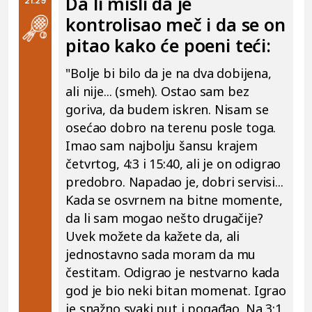
Da li misli da je
21:29
kontrolisao meč i da se on
pitao kako će poeni teći:
"Bolje bi bilo da je na dva dobijena,
ali nije... (smeh). Ostao sam bez
goriva, da budem iskren. Nisam se
osećao dobro na terenu posle toga.
Imao sam najbolju šansu krajem
četvrtog, 4:3 i 15:40, ali je on odigrao
predobro. Napadao je, dobri servisi...
Kada se osvrnem na bitne momente,
da li sam mogao nešto drugačije?
Uvek možete da kažete da, ali
jednostavno sada moram da mu
čestitam. Odigrao je nestvarno kada
god je bio neki bitan momenat. Igrao
je snažno svaki put i pogađao. Na 3:1