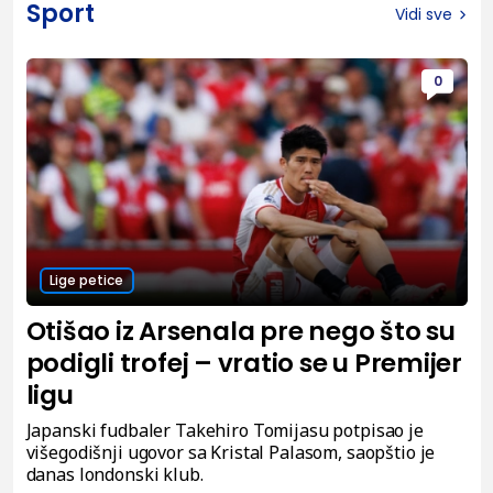
Sport
Vidi sve
0
Lige petice
Otišao iz Arsenala pre nego što su
podigli trofej – vratio se u Premijer
ligu
Japanski fudbaler Takehiro Tomijasu potpisao je
višegodišnji ugovor sa Kristal Palasom, saopštio je
danas londonski klub.