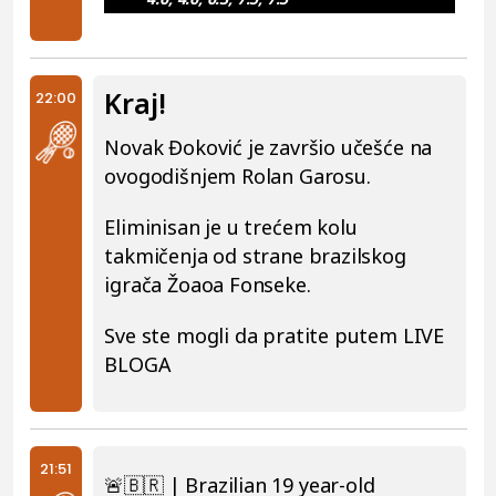
Kraj!
22:00
Novak Đoković je završio učešće na
ovogodišnjem Rolan Garosu.
Eliminisan je u trećem kolu
takmičenja od strane brazilskog
igrača Žoaoa Fonseke.
Sve ste mogli da pratite putem LIVE
BLOGA
21:51
🚨🇧🇷 | Brazilian 19 year-old