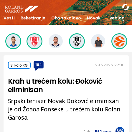
Vesti
Reketiranje
Oko sokolovo
Novak
Liveblog
184
29.5.2026.
22:00
3. kolo RG
Krah u trećem kolu: Đoković
eliminisan
Srpski teniser Novak Đoković eliminisan
je od Žoaoa Fonseke u trećem kolu Rolan
Garosa.
Autor:
B92.sport