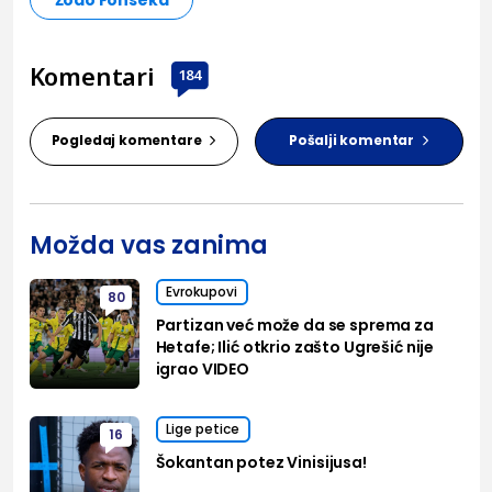
Komentari
184
Pogledaj komentare
Pošalji komentar
Možda vas zanima
Evrokupovi
80
Partizan već može da se sprema za
Hetafe; Ilić otkrio zašto Ugrešić nije
igrao VIDEO
Lige petice
16
Šokantan potez Vinisijusa!