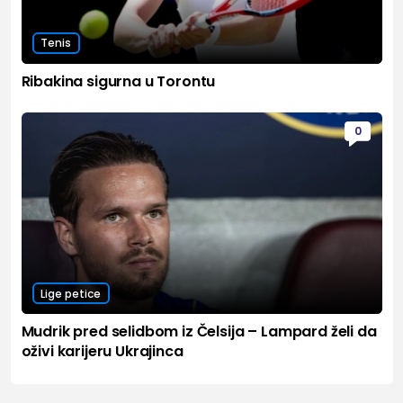
Tenis
Ribakina sigurna u Torontu
0
Lige petice
Mudrik pred selidbom iz Čelsija – Lampard želi da
oživi karijeru Ukrajinca