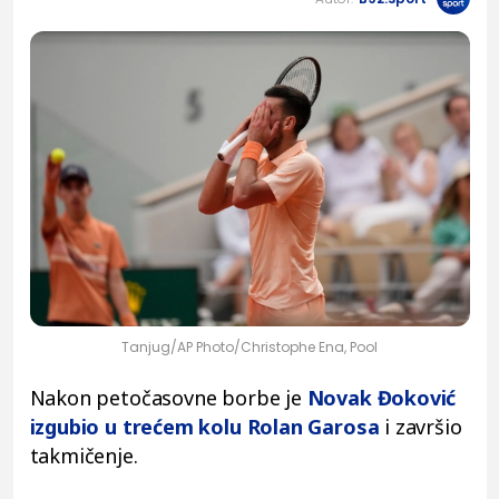
Tanjug/AP Photo/Christophe Ena, Pool
Nakon petočasovne borbe je
Novak Đoković
izgubio u trećem kolu Rolan Garosa
i završio
takmičenje.