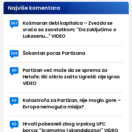
Najviše komentara
Košmaran debi kapitalca – Zvezda se
367
vraća sa zaostatkom; "Da zaključimo o
Lukasenu..." VIDEO
Šokantan poraz Partizana
104
Partizan već može da se sprema za
80
Hetafe; Ilić otkrio zašto Ugrešić nije igrao
VIDEO
Katastrofa za Partizan, nije moglo gore –
63
Evropa nemoguća misija?
Hrvati pobesneli zbog srpskog UFC
62
borca: "Sramotno i skandalozno!" VIDEO