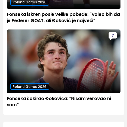
Roland Garros 2026
Fonseka iskren posle velike pobede: "Voleo bih da
je Federer GOAT, ali Đoković je najveći"
7
Roland Garros 2026
Fonseka šokirao Đokovića: "Nisam verovao ni
sam"