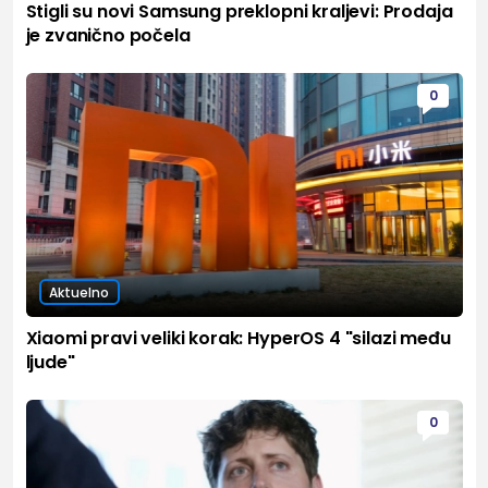
Stigli su novi Samsung preklopni kraljevi: Prodaja
je zvanično počela
0
Aktuelno
Xiaomi pravi veliki korak: HyperOS 4 "silazi među
ljude"
0