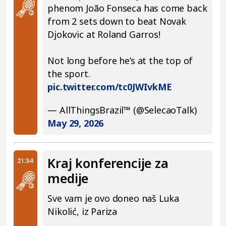
phenom João Fonseca has come back
from 2 sets down to beat Novak
Djokovic at Roland Garros!
Not long before he’s at the top of
the sport.
pic.twitter.com/tc0JWIvkME
— AllThingsBrazil™ (@SelecaoTalk)
May 29, 2026
Kraj konferencije za
21:34
medije
Sve vam je ovo doneo naš Luka
Nikolić, iz Pariza