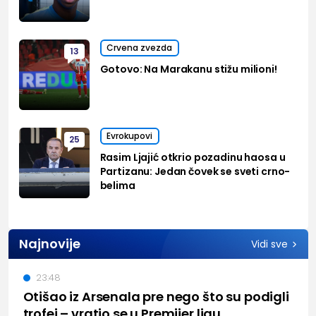
Crvena zvezda
13
Gotovo: Na Marakanu stižu milioni!
Evrokupovi
25
Rasim Ljajić otkrio pozadinu haosa u
Partizanu: Jedan čovek se sveti crno-
belima
Najnovije
Vidi sve
23:48
Otišao iz Arsenala pre nego što su podigli
trofej – vratio se u Premijer ligu