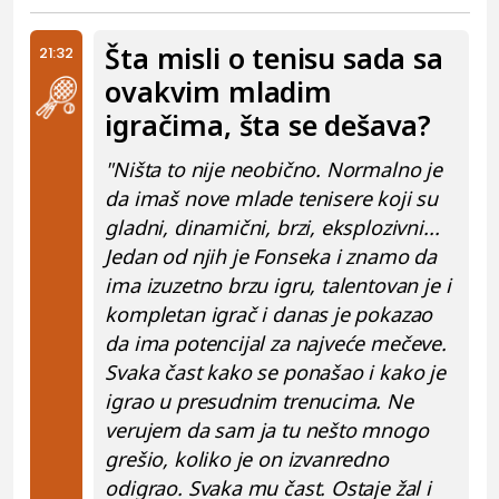
Šta misli o tenisu sada sa
21:32
ovakvim mladim
igračima, šta se dešava?
"Ništa to nije neobično. Normalno je
da imaš nove mlade tenisere koji su
gladni, dinamični, brzi, eksplozivni...
Jedan od njih je Fonseka i znamo da
ima izuzetno brzu igru, talentovan je i
kompletan igrač i danas je pokazao
da ima potencijal za najveće mečeve.
Svaka čast kako se ponašao i kako je
igrao u presudnim trenucima. Ne
verujem da sam ja tu nešto mnogo
grešio, koliko je on izvanredno
odigrao. Svaka mu čast. Ostaje žal i