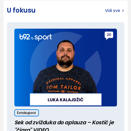
U fokusu
Vidi sve
20
Evrokupovi
Sek od zvižduka do aplauza – Kostić je
"čigra" VIDEO