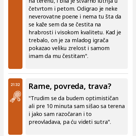
na terenu, i bila je stvarno lutrija u
četvrtom i petom. Odigrao je neke
neverovatne poene i nema tu šta da
se kaže sem da se čestita na
hrabrosti i visokom kvalitetu. Kad je
trebalo, on je za mladog igrača
pokazao veliku zrelost i samom
imam da mu čestitam".
Rame, povreda, trava?
21:32
"Trudim se da budem optimističan
ali pre 10 minuta sam sišao sa terena
i jako sam razočaran i to
preovladava, pa ću videti sutra".