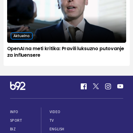
Aktuelno
OpenAI na meti kritika: Pravili luksuzno putovanje
za influensere
INFO
VIDEO
SPORT
TV
BIZ
ENGLISH