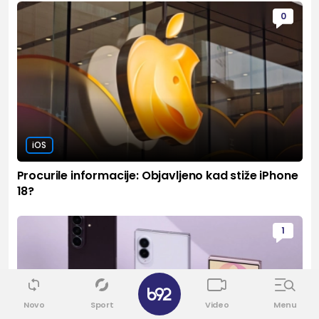
0
iOS
Procurile informacije: Objavljeno kad stiže iPhone
18?
1
Novo
Sport
Video
Menu