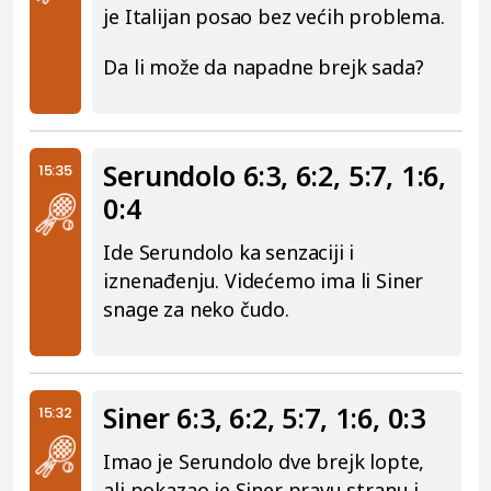
je Italijan posao bez većih problema.
Da li može da napadne brejk sada?
Serundolo 6:3, 6:2, 5:7, 1:6,
15:35
0:4
Ide Serundolo ka senzaciji i
iznenađenju. Videćemo ima li Siner
snage za neko čudo.
Siner 6:3, 6:2, 5:7, 1:6, 0:3
15:32
Imao je Serundolo dve brejk lopte,
ali pokazao je Siner pravu stranu i