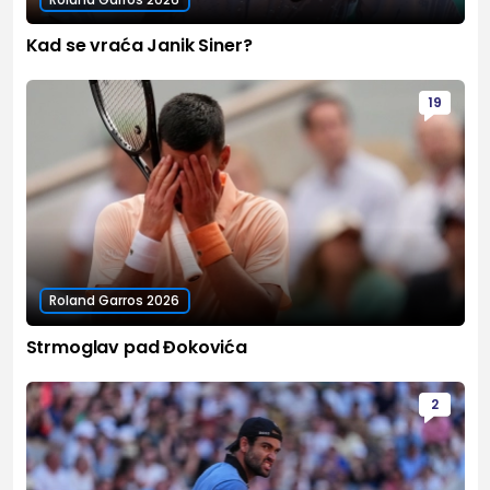
Kad se vraća Janik Siner?
19
Roland Garros 2026
Strmoglav pad Đokovića
2