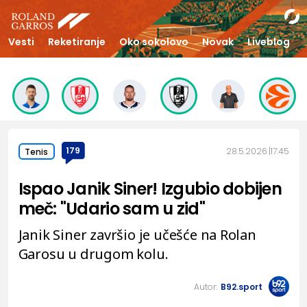
Vesti
Reketiranje
Oko sokolovo
Novak
Liveblog
179
28.5.2026.
17:45
Tenis
Ispao Janik Siner! Izgubio dobijen
meč: "Udario sam u zid"
Janik Siner završio je učešće na Rolan
Garosu u drugom kolu.
Autor:
B92.sport