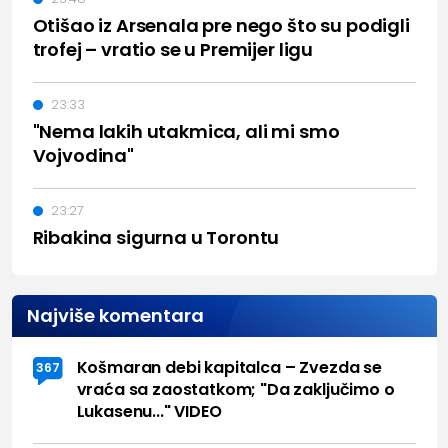
Otišao iz Arsenala pre nego što su podigli
trofej – vratio se u Premijer ligu
23:33
"Nema lakih utakmica, ali mi smo
Vojvodina"
23:27
Ribakina sigurna u Torontu
Najviše komentara
Košmaran debi kapitalca – Zvezda se
367
vraća sa zaostatkom; "Da zaključimo o
Lukasenu..." VIDEO