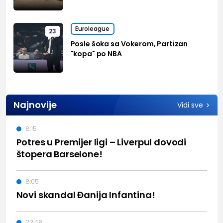
Euroleague
23
Posle šoka sa Vokerom, Partizan
"kopa" po NBA
Najnovije
Vidi sve
8:15
Potres u Premijer ligi – Liverpul dovodi
štopera Barselone!
8:05
Novi skandal Đanija Infantina!
23:48