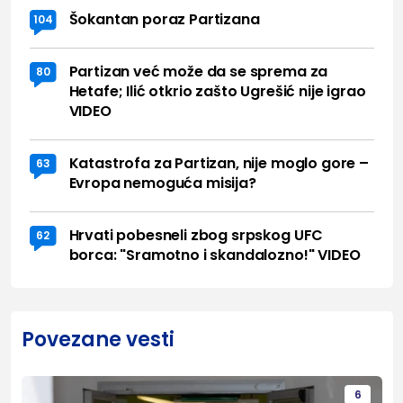
Šokantan poraz Partizana
104
Partizan već može da se sprema za
80
Hetafe; Ilić otkrio zašto Ugrešić nije igrao
VIDEO
Katastrofa za Partizan, nije moglo gore –
63
Evropa nemoguća misija?
Hrvati pobesneli zbog srpskog UFC
62
borca: "Sramotno i skandalozno!" VIDEO
Povezane vesti
6