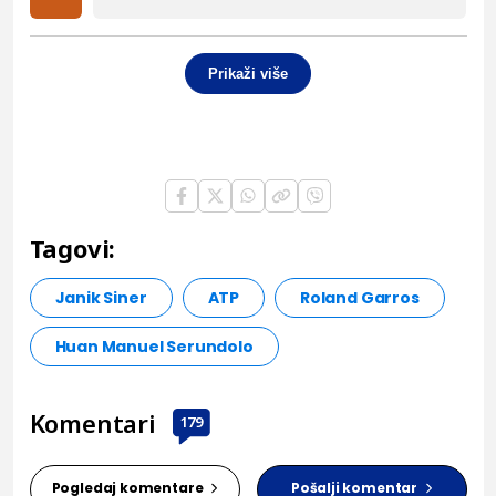
Prikaži više
Tagovi:
Janik Siner
ATP
Roland Garros
Huan Manuel Serundolo
Komentari
179
Pogledaj komentare
Pošalji komentar