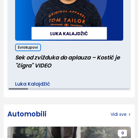
Evrokupovi
Sek od zvižduka do aplauza – Kostić je
"čigra" VIDEO
Luka Kalajdžić
Automobili
Vidi sve
0