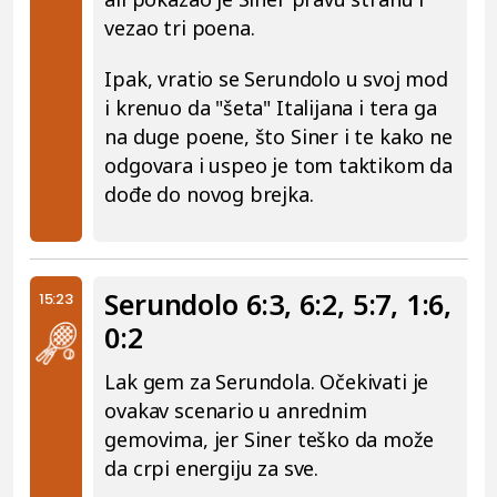
vezao tri poena.
Ipak, vratio se Serundolo u svoj mod
i krenuo da "šeta" Italijana i tera ga
na duge poene, što Siner i te kako ne
odgovara i uspeo je tom taktikom da
dođe do novog brejka.
Serundolo 6:3, 6:2, 5:7, 1:6,
15:23
0:2
Lak gem za Serundola. Očekivati je
ovakav scenario u anrednim
gemovima, jer Siner teško da može
da crpi energiju za sve.