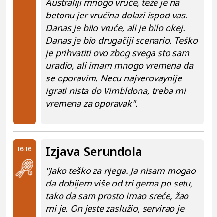
Australiji mnogo vruće, teže je na
betonu jer vrućina dolazi ispod vas.
Danas je bilo vruće, ali je bilo okej.
Danas je bio drugačiji scenario. Teško
je prihvatiti ovo zbog svega sto sam
uradio, ali imam mnogo vremena da
se oporavim. Necu najverovaynije
igrati nista do Vimbldona, treba mi
vremena za oporavak".
Izjava Serundola
16:16
"Jako teško za njega. Ja nisam mogao
da dobijem više od tri gema po setu,
tako da sam prosto imao sreće, žao
mi je. On jeste zaslužio, servirao je