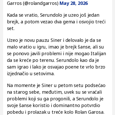
Garros (@rolandgarros)
May 28, 2026
Kada se vratio, Serundolo je uzeo još jedan
brejk, a potom vezao dva gema i osvojio treći
set.
Uzeo je novu pauzu Siner i delovalo je da se
malo vratio u igru, imao je brejk šanse, ali su
se ponovo javili problemi i nije mogao Italijan
da se kreće po terenu. Serundolo kao da je
sam igrao i lako je osvajao poene te vrlo brzo
izjednačio u setovima.
Na momente je Siner u petom setu podsećao
na starog sebe, međutim, uvek su se vraćali
problemi koji su ga progonili, a Serundolo je
svoje šanse koristio i dominantno potvrdio
pobedu i prolazak u treće kolo Rolan Garosa.