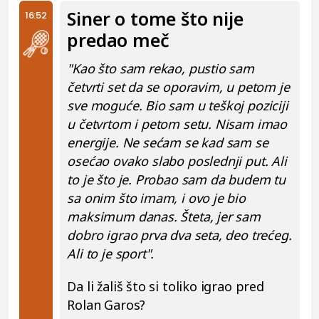
Siner o tome što nije
16:52
predao meč
"Kao što sam rekao, pustio sam
četvrti set da se oporavim, u petom je
sve moguće. Bio sam u teškoj poziciji
u četvrtom i petom setu. Nisam imao
energije. Ne sećam se kad sam se
osećao ovako slabo poslednji put. Ali
to je što je. Probao sam da budem tu
sa onim što imam, i ovo je bio
maksimum danas. Šteta, jer sam
dobro igrao prva dva seta, deo trećeg.
Ali to je sport".
Da li žališ što si toliko igrao pred
Rolan Garos?