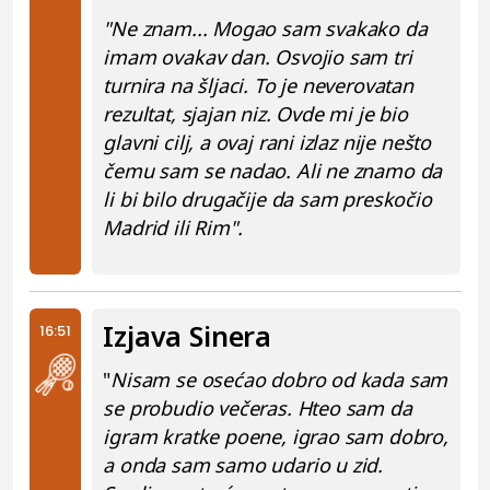
"Ne znam... Mogao sam svakako da
imam ovakav dan. Osvojio sam tri
turnira na šljaci. To je neverovatan
rezultat, sjajan niz. Ovde mi je bio
glavni cilj, a ovaj rani izlaz nije nešto
čemu sam se nadao. Ali ne znamo da
li bi bilo drugačije da sam preskočio
Madrid ili Rim".
Izjava Sinera
16:51
"
Nisam se osećao dobro od kada sam
se probudio večeras. Hteo sam da
igram kratke poene, igrao sam dobro,
a onda sam samo udario u zid.