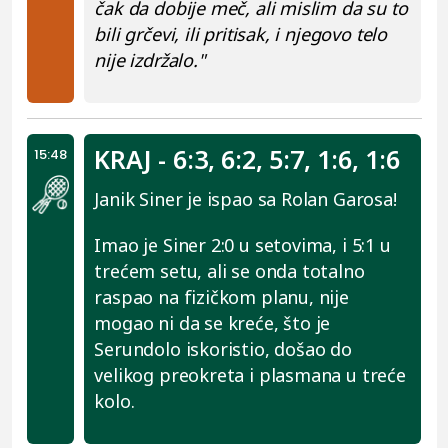
čak da dobije meč, ali mislim da su to
bili grčevi, ili pritisak, i njegovo telo
nije izdržalo."
KRAJ - 6:3, 6:2, 5:7, 1:6, 1:6
15:48
Janik Siner je ispao sa Rolan Garosa!
Imao je Siner 2:0 u setovima, i 5:1 u
trećem setu, ali se onda totalno
raspao na fizičkom planu, nije
mogao ni da se kreće, što je
Serundolo iskoristio, došao do
velikog preokreta i plasmana u treće
kolo.