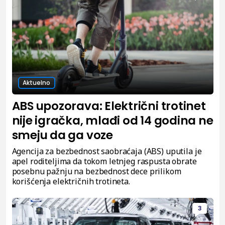
Aktuelno
ABS upozorava: Električni trotinet
nije igračka, mlađi od 14 godina ne
smeju da ga voze
Agencija za bezbednost saobraćaja (ABS) uputila je
apel roditeljima da tokom letnjeg raspusta obrate
posebnu pažnju na bezbednost dece prilikom
korišćenja električnih trotineta.
3