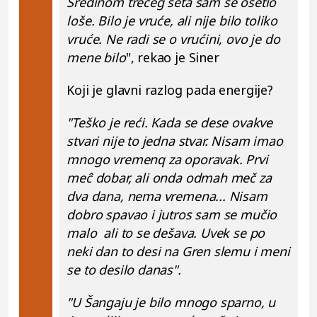
Sredinom trećeg seta sam se osetio
loše. Bilo je vruće, ali nije bilo toliko
vruće. Ne radi se o vrućini, ovo je do
mene bilo
", rekao je Siner
Koji je glavni razlog pada energije?
"Teško je reći. Kada se dese ovakve
stvari nije to jedna stvar. Nisam imao
mnogo vremenq za oporavak. Prvi
meĉ dobar, ali onda odmah meč za
dva dana, nema vremena... Nisam
dobro spavao i jutros sam se mučio
malo ali to se dešava. Uvek se po
neki dan to desi na Gren slemu i meni
se to desilo danas".
"U Šangaju je bilo mnogo sparno, u