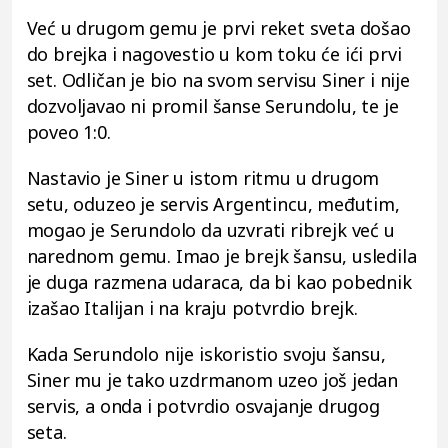
Već u drugom gemu je prvi reket sveta došao
do brejka i nagovestio u kom toku će ići prvi
set. Odličan je bio na svom servisu Siner i nije
dozvoljavao ni promil šanse Serundolu, te je
poveo 1:0.
Nastavio je Siner u istom ritmu u drugom
setu, oduzeo je servis Argentincu, međutim,
mogao je Serundolo da uzvrati ribrejk već u
narednom gemu. Imao je brejk šansu, usledila
je duga razmena udaraca, da bi kao pobednik
izašao Italijan i na kraju potvrdio brejk.
Kada Serundolo nije iskoristio svoju šansu,
Siner mu je tako uzdrmanom uzeo još jedan
servis, a onda i potvrdio osvajanje drugog
seta.