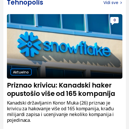
Tehnopolis
Vidi sve
0
Aktuelno
Priznao krivicu: Kanadski haker
opustošio više od 165 kompanija
Kanadski državljanin Konor Muka (26) priznao je
krivicu za hakovanje više od 165 kompanija, krađu
milijardi zapisa i ucenjivanje nekoliko kompanija i
pojedinaca.