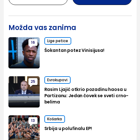
Možda vas zanima
Lige petice
16
Šokantan potez Vinisijusa!
Evrokupovi
25
Rasim Ljajić otkrio pozadinu haosa u
Partizanu: Jedan čovek se sveti crno-
belima
Košarka
13
Srbija u polufinalu EP!