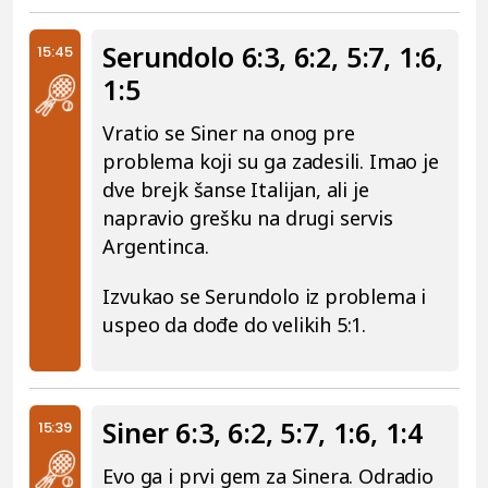
Serundolo 6:3, 6:2, 5:7, 1:6,
15:45
1:5
Vratio se Siner na onog pre
problema koji su ga zadesili. Imao je
dve brejk šanse Italijan, ali je
napravio grešku na drugi servis
Argentinca.
Izvukao se Serundolo iz problema i
uspeo da dođe do velikih 5:1.
Siner 6:3, 6:2, 5:7, 1:6, 1:4
15:39
Evo ga i prvi gem za Sinera. Odradio