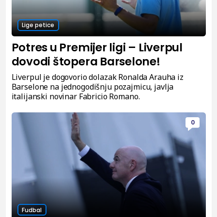
Lige petice
Potres u Premijer ligi – Liverpul
dovodi štopera Barselone!
Liverpul je dogovorio dolazak Ronalda Arauha iz
Barselone na jednogodišnju pozajmicu, javlja
italijanski novinar Fabricio Romano.
0
Fudbal