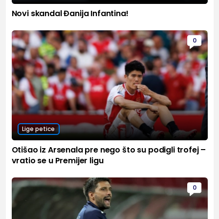
Novi skandal Đanija Infantina!
0
Lige petice
Otišao iz Arsenala pre nego što su podigli trofej –
vratio se u Premijer ligu
0