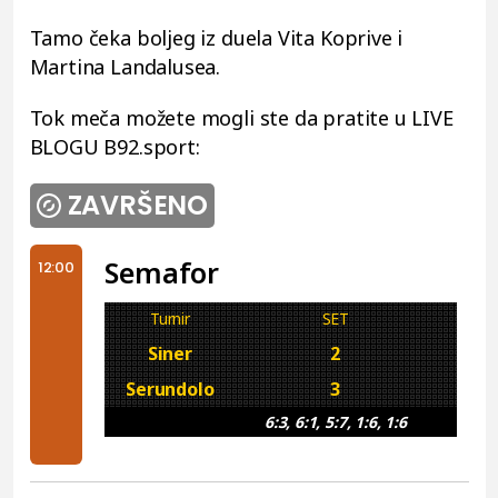
Tamo čeka boljeg iz duela Vita Koprive i
Martina Landalusea.
Tok meča možete mogli ste da pratite u LIVE
BLOGU B92.sport:
ZAVRŠENO
Semafor
12:00
Turnir
SET
Siner
2
Serundolo
3
6:3, 6:1, 5:7, 1:6, 1:6