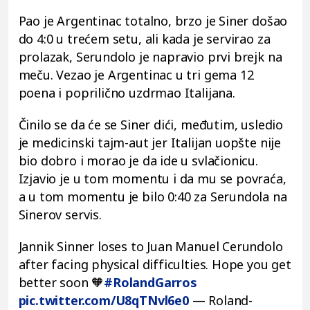
Pao je Argentinac totalno, brzo je Siner došao
do 4:0 u trećem setu, ali kada je servirao za
prolazak, Serundolo je napravio prvi brejk na
meču. Vezao je Argentinac u tri gema 12
poena i poprilično uzdrmao Italijana.
Činilo se da će se Siner dići, međutim, usledio
je medicinski tajm-aut jer Italijan uopšte nije
bio dobro i morao je da ide u svlačionicu.
Izjavio je u tom momentu i da mu se povraća,
a u tom momentu je bilo 0:40 za Serundola na
Sinerov servis.
Jannik Sinner loses to Juan Manuel Cerundolo
after facing physical difficulties. Hope you get
better soon 🧡
#RolandGarros
pic.twitter.com/U8qTNvl6e0
— Roland-