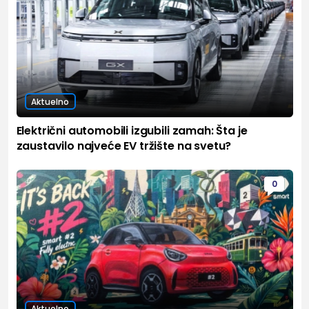
Aktuelno
Električni automobili izgubili zamah: Šta je
zaustavilo najveće EV tržište na svetu?
0
Aktuelno