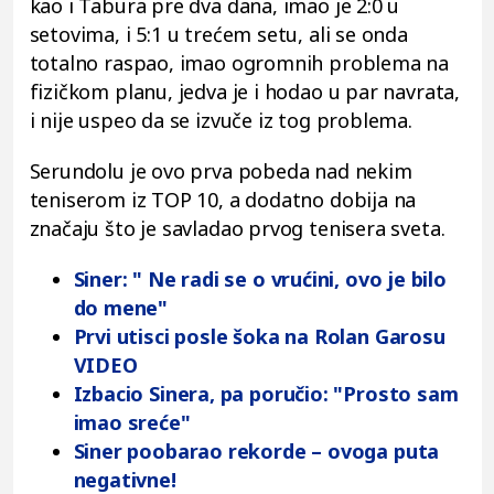
kao i Tabura pre dva dana, imao je 2:0 u
setovima, i 5:1 u trećem setu, ali se onda
totalno raspao, imao ogromnih problema na
fizičkom planu, jedva je i hodao u par navrata,
i nije uspeo da se izvuče iz tog problema.
Serundolu je ovo prva pobeda nad nekim
teniserom iz TOP 10, a dodatno dobija na
značaju što je savladao prvog tenisera sveta.
Siner: " Ne radi se o vrućini, ovo je bilo
do mene"
Prvi utisci posle šoka na Rolan Garosu
VIDEO
Izbacio Sinera, pa poručio: "Prosto sam
imao sreće"
Siner poobarao rekorde – ovoga puta
negativne!