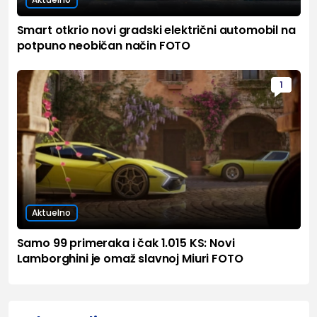
Smart otkrio novi gradski električni automobil na
potpuno neobičan način FOTO
1
Aktuelno
Samo 99 primeraka i čak 1.015 KS: Novi
Lamborghini je omaž slavnoj Miuri FOTO