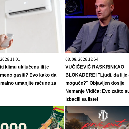
. 2026 11:01
08. 08. 2026 12:54
ti klimu uključenu ili je
VUČIĆEVIĆ RASKRINKAO
meno gasiti? Evo kako da
BLOKADERE! "Ljudi, da li je
malno umanjite račune za
moguće?" Objavljen dosije
u
Nemanje Vidića: Evo zašto s
izbacili sa liste!