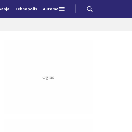
vanja
Tehnopolis
Automobili