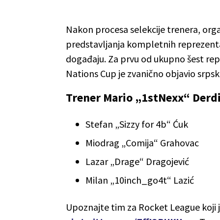
Nakon procesa selekcije trenera, orga
predstavljanja kompletnih reprezenta
događaju. Za prvu od ukupno šest repr
Nations Cup je zvanično objavio srpsk
Trener Mario „1stNexx“ Derdi
Stefan „Sizzy for 4b“ Ćuk
Miodrag „Comija“ Grahovac
Lazar „Drage“ Dragojević
Milan „10inch_go4t“ Lazić
Upoznajte tim za Rocket League koji 