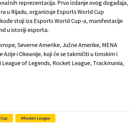
ionalnih reprezentacija. Prvo izdanje ovog događaja,
bra u Rijadu, organizuje Esports World Cup
ođe stoji iza Esports World Cup-a, manifestacije
d u istoriji esporta.
 Evrope, Severne Amerike, Južne Amerike, MENA
 Azije i Okeanije, koji će se takmičiti u timskim i
ući League of Legends, Rocket League, Trackmania,
 Cup
Rocket League