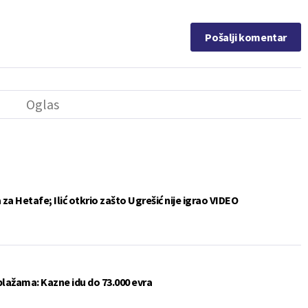
Pošalji komentar
a Hetafe; Ilić otkrio zašto Ugrešić nije igrao VIDEO
plažama: Kazne idu do 73.000 evra