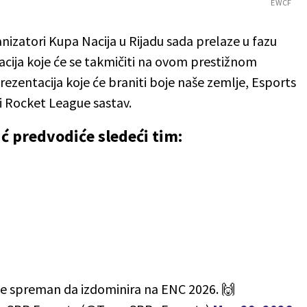
EWCF
nizatori Kupa Nacija u Rijadu sada prelaze u fazu
cija koje će se takmičiti na ovom prestižnom
ezentacija koje će braniti boje naše zemlje, Esports
i Rocket League sastav.
ć predvodiće sledeći tim:
je spreman da izdominira na ENC 2026. 🙌