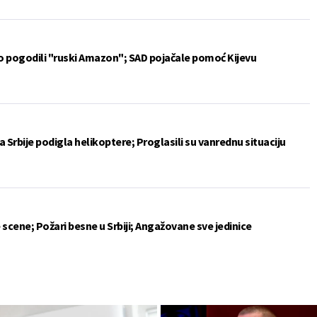
vo pogodili "ruski Amazon"; SAD pojačale pomoć Kijevu
 Srbije podigla helikoptere; Proglasili su vanrednu situaciju
 scene; Požari besne u Srbiji; Angažovane sve jedinice