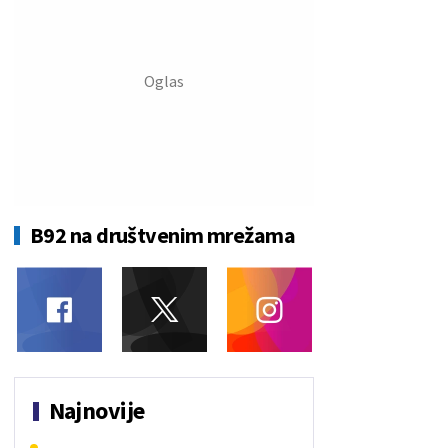
B92 na društvenim mrežama
Najnovije