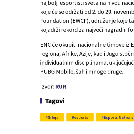
najbolji esportisti sveta na nivou nac
koje će se održati od 2. do 29. novem
Foundation (EWCF), udruženje koje tak
kojadrži rekord za najveći nagradni fon
ENC će okupiti nacionalne timove iz
regiona, Afrike, Azije, kao i Jugoistočne
individualnim disciplinama, uključuj
PUBG Mobile, šah i mnoge druge.
Izvor:
RUR
Tagovi
Srbija
esports
Esports Nations