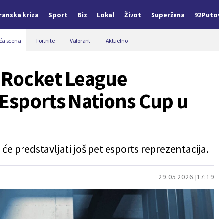
Iranska kriza
Sport
Biz
Lokal
Život
Superžena
92Puto
a scena
Fortnite
Valorant
Aktuelno
 Rocket League
 Esports Nations Cup u
će predstavljati još pet esports reprezentacija.
29.05.2026.
17:19