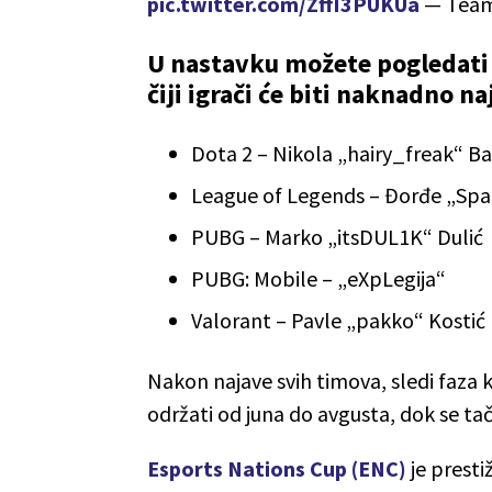
pic.twitter.com/ZffI3PUKUa
— Team
U nastavku možete pogledati 
čiji igrači će biti naknadno na
Dota 2 – Nikola „hairy_freak“ Ba
League of Legends – Đorđe „Spa
PUBG – Marko „itsDUL1K“ Dulić
PUBG: Mobile – „eXpLegija“
Valorant – Pavle „pakko“ Kostić
Nakon najave svih timova, sledi faza kva
održati od juna do avgusta, dok se t
Esports Nations Cup (ENC)
je presti