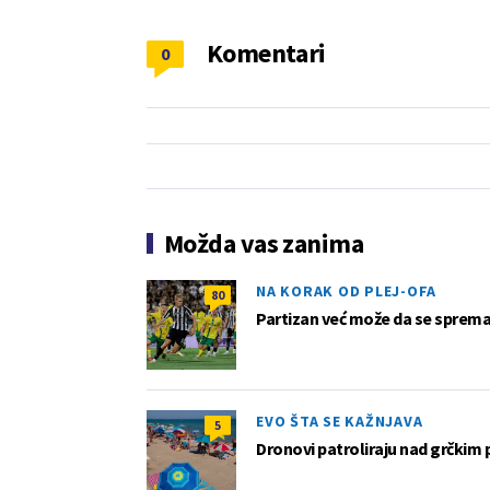
Komentari
0
Možda vas zanima
NA KORAK OD PLEJ-OFA
80
Partizan već može da se sprema z
EVO ŠTA SE KAŽNJAVA
5
Dronovi patroliraju nad grčkim 