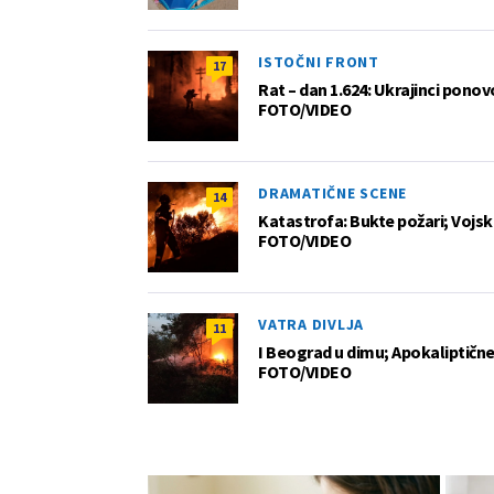
ISTOČNI FRONT
17
Rat – dan 1.624: Ukrajinci pono
FOTO/VIDEO
DRAMATIČNE SCENE
14
Katastrofa: Bukte požari; Vojska
FOTO/VIDEO
VATRA DIVLJA
11
I Beograd u dimu; Apokaliptične
FOTO/VIDEO