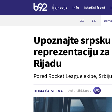
Najnovije
Info
Istočni front
Nova vest
CS2
LoL
Domać
Upoznajte srpsku
reprezentaciju za
Rijadu
Pored Rocket League ekipe, Srbiju 
Autor:
B92.net
DOMAĆA SCENA