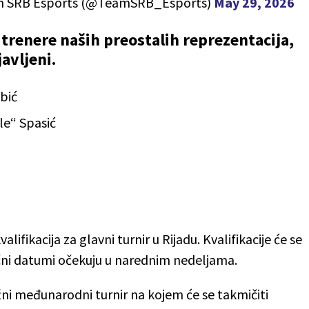
 SRB Esports (@TeamSRB_Esports)
May 29, 2026
trenere naših preostalih reprezentacija,
javljeni.
bić
le“ Spasić
lifikacija za glavni turnir u Rijadu. Kvalifikacije će se
ačni datumi očekuju u narednim nedeljama.
žni međunarodni turnir na kojem će se takmičiti