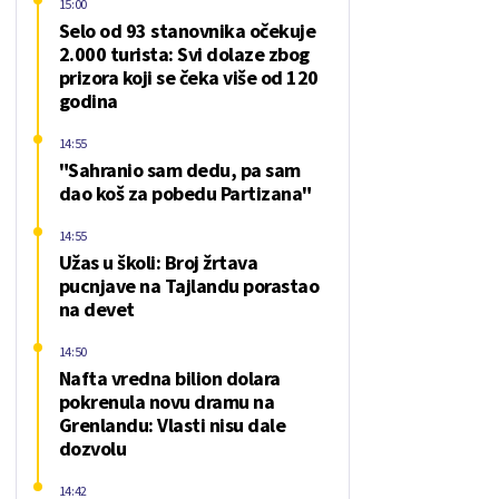
15:00
Selo od 93 stanovnika očekuje
2.000 turista: Svi dolaze zbog
prizora koji se čeka više od 120
godina
14:55
"Sahranio sam dedu, pa sam
dao koš za pobedu Partizana"
14:55
Užas u školi: Broj žrtava
pucnjave na Tajlandu porastao
na devet
14:50
Nafta vredna bilion dolara
pokrenula novu dramu na
Grenlandu: Vlasti nisu dale
dozvolu
14:42