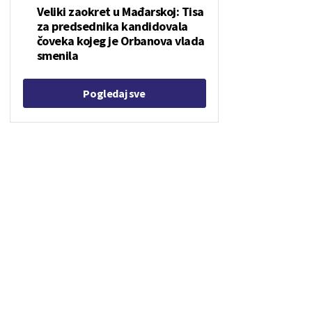
Veliki zaokret u Mađarskoj: Tisa
za predsednika kandidovala
čoveka kojeg je Orbanova vlada
smenila
Pogledaj sve