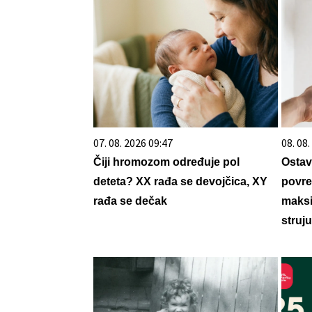
07. 08. 2026 09:47
08. 08
Čiji hromozom određuje pol
Ostavi
deteta? XX rađa se devojčica, XY
povre
rađa se dečak
maksi
struj