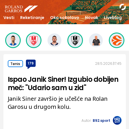
Vesti
Reketiranje
Oko sokolovo
Novak
Liveblog
179
28.5.2026.
17:45
Tenis
Ispao Janik Siner! Izgubio dobijen
meč: "Udario sam u zid"
Janik Siner završio je učešće na Rolan
Garosu u drugom kolu.
Autor:
B92.sport