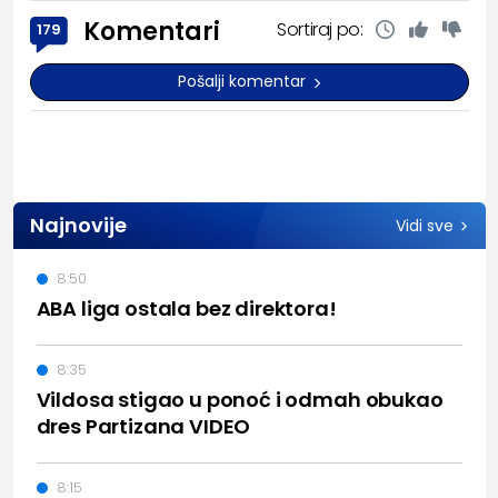
Komentari
Sortiraj po:
179
Pošalji komentar
Najnovije
Vidi sve
8:50
ABA liga ostala bez direktora!
8:35
Vildosa stigao u ponoć i odmah obukao
dres Partizana VIDEO
8:15