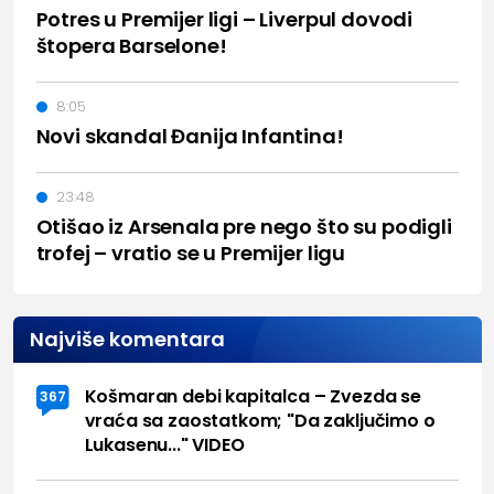
Potres u Premijer ligi – Liverpul dovodi
štopera Barselone!
8:05
Novi skandal Đanija Infantina!
23:48
Otišao iz Arsenala pre nego što su podigli
trofej – vratio se u Premijer ligu
Najviše komentara
Košmaran debi kapitalca – Zvezda se
367
vraća sa zaostatkom; "Da zaključimo o
Lukasenu..." VIDEO