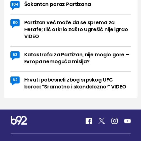
Šokantan poraz Partizana
104
Partizan već može da se sprema za
80
Hetafe; Ilić otkrio zašto Ugrešić nije igrao
VIDEO
Katastrofa za Partizan, nije moglo gore –
63
Evropa nemoguća misija?
Hrvati pobesneli zbog srpskog UFC
62
borca: "Sramotno i skandalozno!" VIDEO