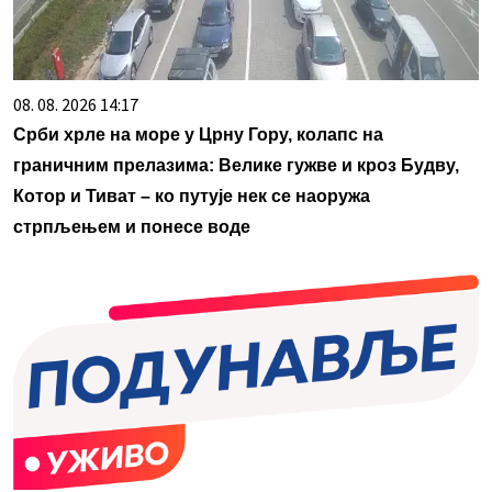
08. 08. 2026 14:17
Срби хрле на море у Црну Гору, колапс на
граничним прелазима: Велике гужве и кроз Будву,
Котор и Тиват – ко путује нек се наоружа
стрпљењем и понесе воде