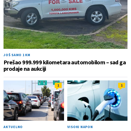
JOŠ SAMO 1 KM
Prešao 999.999 kilometara automobilom – sad ga
prodaje na aukciji
1
1
AKTUELNO
VISOKI NAPON