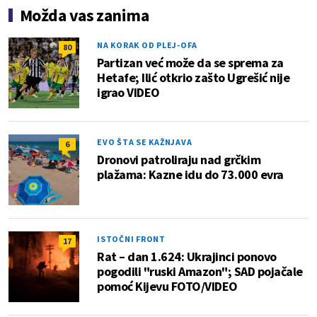
Možda vas zanima
NA KORAK OD PLEJ-OFA
80
Partizan već može da se sprema za
Hetafe; Ilić otkrio zašto Ugrešić nije
igrao VIDEO
EVO ŠTA SE KAŽNJAVA
6
Dronovi patroliraju nad grčkim
plažama: Kazne idu do 73.000 evra
ISTOČNI FRONT
17
Rat – dan 1.624: Ukrajinci ponovo
pogodili "ruski Amazon"; SAD pojačale
pomoć Kijevu FOTO/VIDEO