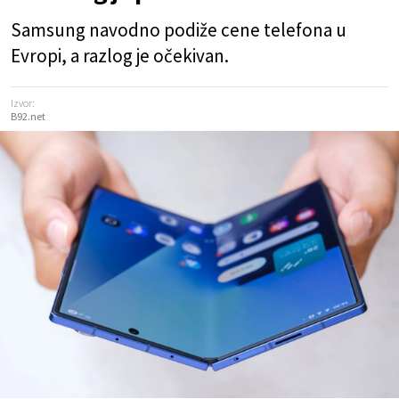
Samsung navodno podiže cene telefona u
Evropi, a razlog je očekivan.
Izvor:
B92.net