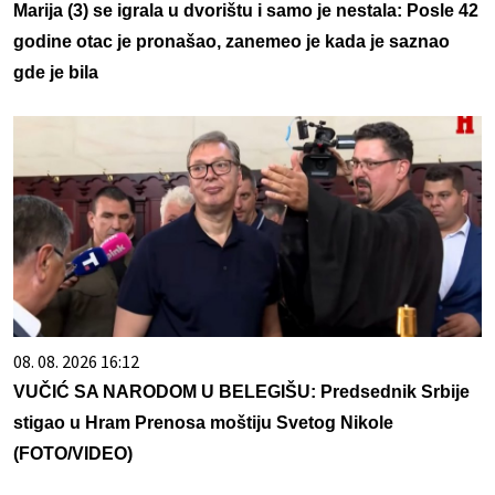
Marija (3) se igrala u dvorištu i samo je nestala: Posle 42
godine otac je pronašao, zanemeo je kada je saznao
gde je bila
08. 08. 2026 16:12
VUČIĆ SA NARODOM U BELEGIŠU: Predsednik Srbije
stigao u Hram Prenosa moštiju Svetog Nikole
(FOTO/VIDEO)