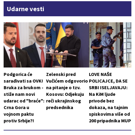
Udarne vesti
Podgorica će
Zelenski pred
LOVE NAŠE
sarađivati sa OVK!
Vučićem odgovorio
POLICAJCE, DA SE
Bruka za brukom -
na pitanje o tzv.
SRBI ISELJAVAJU:
stiže nam novi
Kosovu: Odjekuju
Na KiM ljude
udarac od "braće":
reči ukrajinskog
privode bez
Crna Gora u
predsednika
dokaza, na tajnim
vojnom paktu
spiskovima više od
protiv Srbije?!
200 pripadnika MUP