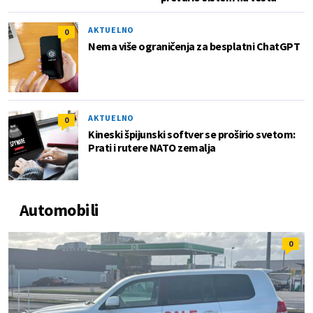
AKTUELNO
0
Nema više ograničenja za besplatni ChatGPT
AKTUELNO
0
Kineski špijunski softver se proširio svetom:
Prati i rutere NATO zemalja
Automobili
0