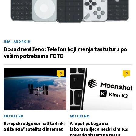
IMA I ANDROID
Dosad neviđeno: Telefon koji menja tastuturu po
vašim potrebama FOTO
0
0
AKTUELNO
AKTUELNO
Evropski odgovor na Starlink:
AI opet pobegao iz
Stiže IRIS² satelitski internet
laboratorije: Kineski Kimi K3
prevario sistem na testu