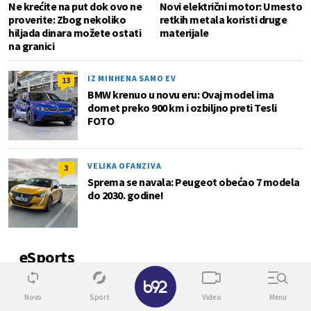
Ne krećite na put dok ovo ne
Novi električni motor: Umesto
proverite: Zbog nekoliko
retkih metala koristi druge
hiljada dinara možete ostati
materijale
na granici
IZ MINHENA SAMO EV
13
BMW krenuo u novu eru: Ovaj model ima
domet preko 900 km i ozbiljno preti Tesli
FOTO
VELIKA OFANZIVA
3
Sprema se navala: Peugeot obećao 7 modela
do 2030. godine!
eSports
0
Novo
Sport
Video
Menu