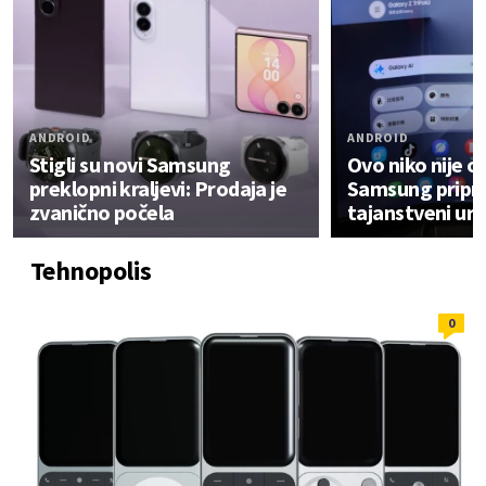
ANDROID
ANDROID
Stigli su novi Samsung
Ovo niko nije o
preklopni kraljevi: Prodaja je
Samsung prip
zvanično počela
tajanstveni ur
Tehnopolis
0