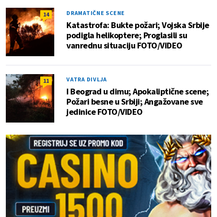
DRAMATIČNE SCENE
14
Katastrofa: Bukte požari; Vojska Srbije
podigla helikoptere; Proglasili su
vanrednu situaciju FOTO/VIDEO
VATRA DIVLJA
11
I Beograd u dimu; Apokaliptične scene;
Požari besne u Srbiji; Angažovane sve
jedinice FOTO/VIDEO