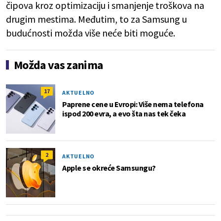
čipova kroz optimizaciju i smanjenje troškova na
drugim mestima. Međutim, to za Samsung u
budućnosti možda više neće biti moguće.
Možda vas zanima
17
AKTUELNO
Paprene cene u Evropi: Više nema telefona
ispod 200 evra, a evo šta nas tek čeka
2
AKTUELNO
Apple se okreće Samsungu?