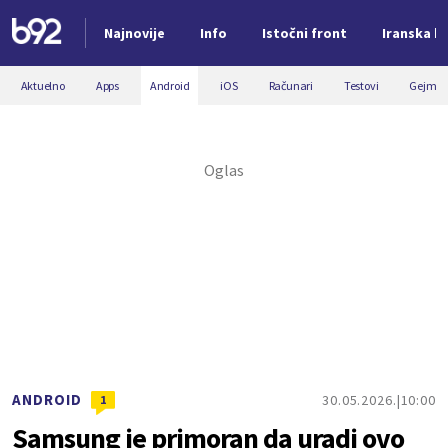
Najnovije
Info
Istočni front
Iranska kr
Nova vest
Aktuelno
Apps
Android
iOS
Računari
Testovi
Gejmin
ANDROID
30.05.2026.
10:00
1
Samsung je primoran da uradi ovo