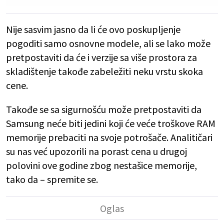
Nije sasvim jasno da li će ovo poskupljenje
pogoditi samo osnovne modele, ali se lako može
pretpostaviti da će i verzije sa više prostora za
skladištenje takođe zabeležiti neku vrstu skoka
cene.
Takođe se sa sigurnošću može pretpostaviti da
Samsung neće biti jedini koji će veće troškove RAM
memorije prebaciti na svoje potrošače. Analitičari
su nas već upozorili na porast cena u drugoj
polovini ove godine zbog nestašice memorije,
tako da – spremite se.