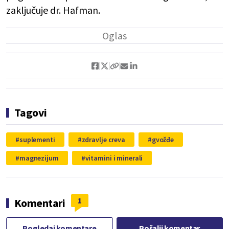
zaključuje dr. Hafman.
Tagovi
suplementi
zdravlje creva
gvožđe
magnezijum
vitamini i minerali
1
Komentari
Pogledaj komentare
Pošalji komentar