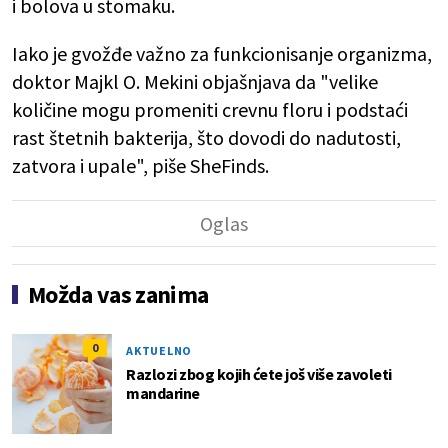
i bolova u stomaku.
Iako je gvožđe važno za funkcionisanje organizma,
doktor Majkl O. Mekini objašnjava da "velike
količine mogu promeniti crevnu floru i podstaći
rast štetnih bakterija, što dovodi do nadutosti,
zatvora i upale", piše SheFinds.
Možda vas zanima
0
AKTUELNO
Razlozi zbog kojih ćete još više zavoleti
mandarine