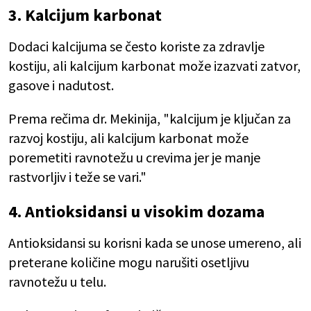
3. Kalcijum karbonat
Dodaci kalcijuma se često koriste za zdravlje
kostiju, ali kalcijum karbonat može izazvati zatvor,
gasove i nadutost.
Prema rečima dr. Mekinija, "kalcijum je ključan za
razvoj kostiju, ali kalcijum karbonat može
poremetiti ravnotežu u crevima jer je manje
rastvorljiv i teže se vari."
4. Antioksidansi u visokim dozama
Antioksidansi su korisni kada se unose umereno, ali
preterane količine mogu narušiti osetljivu
ravnotežu u telu.