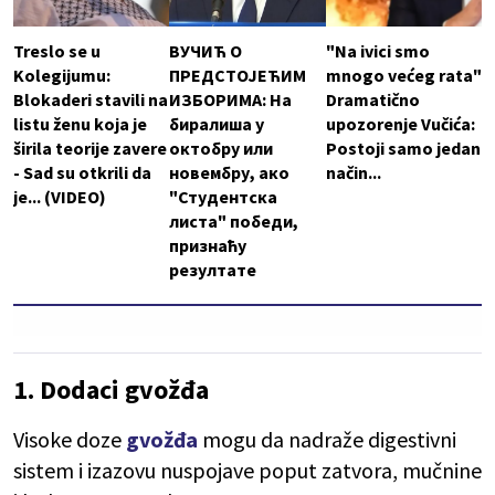
Treslo se u
ВУЧИЋ О
"Na ivici smo
Kolegijumu:
ПРЕДСТОЈЕЋИМ
mnogo većeg rata"
Blokaderi stavili na
ИЗБОРИМА: На
Dramatično
listu ženu koja je
биралиша у
upozorenje Vučića:
širila teorije zavere
октобру или
Postoji samo jedan
- Sad su otkrili da
новембру, ако
način...
je... (VIDEO)
"Студентска
листа" победи,
признаћу
резултате
1. Dodaci gvožđa
Visoke doze
gvožđa
mogu da nadraže digestivni
sistem i izazovu nuspojave poput zatvora, mučnine