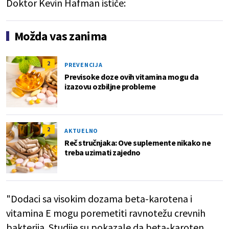
Doktor Kevin Hafman ističe:
Možda vas zanima
2
PREVENCIJA
Previsoke doze ovih vitamina mogu da
izazovu ozbiljne probleme
2
AKTUELNO
Reč stručnjaka: Ove suplemente nikako ne
treba uzimati zajedno
"Dodaci sa visokim dozama beta-karotena i
vitamina E mogu poremetiti ravnotežu crevnih
bakterija. Studije su pokazale da beta-karoten