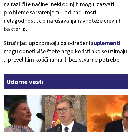
na različite načine, neki od njih mogu izazvati
probleme sa varenjem – od nadutosti i
nelagodnosti, do narušavanja ravnoteže crevnih
bakterija.
Stručnjaci upozoravaju da određeni
suplementi
mogu doneti više štete nego koristi ako se uzimaju
u prevelikim količinama ili bez stvarne potrebe.
Udarne vesti