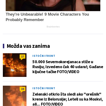
They're Unbearable! 9 Movie Characters You
Probably Remember
Brainberries
Možda vas zanima
ISTOČNI FRONT
17
50.000 Severnokorejanaca stiže u
Rusiju; Izvedeno čak 40 udara!; Gađane
ključne tačke FOTO/VIDEO
ISTOČNI FRONT
19
Zelenski otkrio šta sledi ako "orešnik"
krene iz Belorusije; Leteli su ka Moskvi,
ali... FOTO/VIDEO