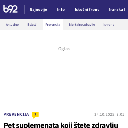
Najnovije
Info
Istočni front
Iranska kr
Nova vest
Aktuelno
Bolesti
Prevencija
Mentalno zdravlje
Ishrana
PREVENCIJA
24.10.2025.
8:01
1
Pet suplemenata koji štete zdravlju