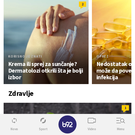
2
KORISNO JE ZNATI
OPREZ
Krema ili sprej za sunčanje?
Nedostatak ov
Dermatolozi otkrili šta je bolji
može da poveća
izbor
infekcija
Zdravlje
1
✕
Novo
Sport
Video
Menu