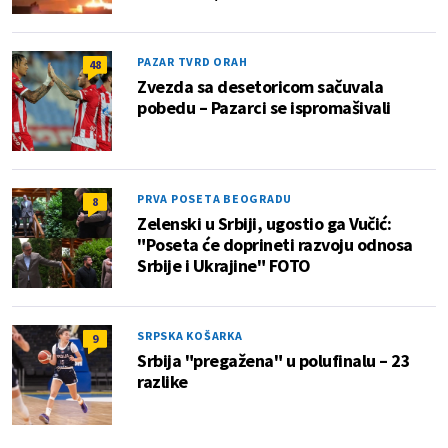
PAZAR TVRD ORAH
48
Zvezda sa desetoricom sačuvala
pobedu – Pazarci se ispromašivali
PRVA POSETA BEOGRADU
8
Zelenski u Srbiji, ugostio ga Vučić:
"Poseta će doprineti razvoju odnosa
Srbije i Ukrajine" FOTO
SRPSKA KOŠARKA
9
Srbija "pregažena" u polufinalu – 23
razlike