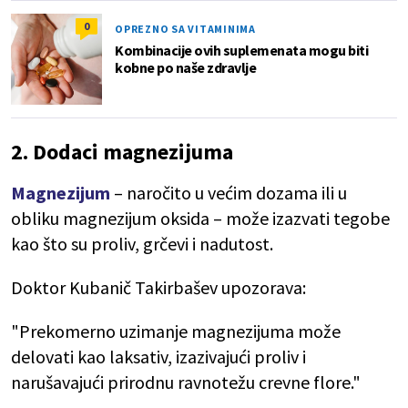
0
OPREZNO SA VITAMINIMA
Kombinacije ovih suplemenata mogu biti
kobne po naše zdravlje
2. Dodaci magnezijuma
Magnezijum
– naročito u većim dozama ili u
obliku magnezijum oksida – može izazvati tegobe
kao što su proliv, grčevi i nadutost.
Doktor Kubanič Takirbašev upozorava:
"Prekomerno uzimanje magnezijuma može
delovati kao laksativ, izazivajući proliv i
narušavajući prirodnu ravnotežu crevne flore."