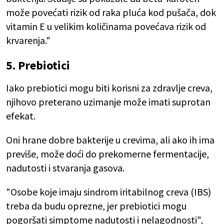
može povećati rizik od raka pluća kod pušača, dok
vitamin E u velikim količinama povećava rizik od
krvarenja."
5. Prebiotici
Iako prebiotici mogu biti korisni za zdravlje creva,
njihovo preterano uzimanje može imati suprotan
efekat.
Oni hrane dobre bakterije u crevima, ali ako ih ima
previše, može doći do prekomerne fermentacije,
nadutosti i stvaranja gasova.
"Osobe koje imaju sindrom iritabilnog creva (IBS)
treba da budu oprezne, jer prebiotici mogu
pogoršati simptome nadutosti i nelagodnosti",