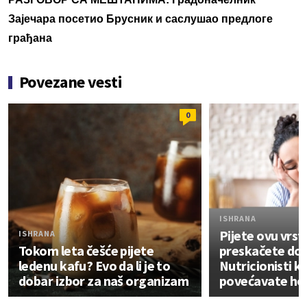
Зајечара посетио Брусник и саслушао предлоге
грађана
Povezane vesti
0
ISHRANA
Pijete ovu vrstu
ISHRANA
Tokom leta češće pijete
preskačete do
ledenu kafu? Evo da li je to
Nutricionisti k
dobar izbor za naš organizam
povećavate hol