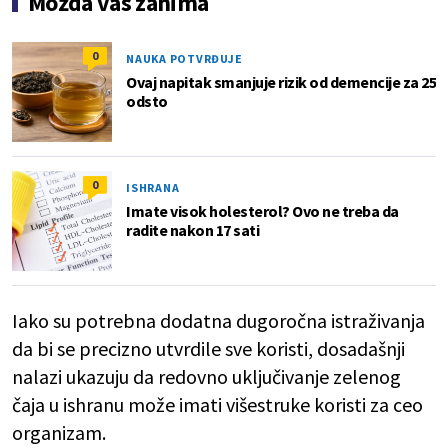
Možda vas zanima
0
NAUKA POTVRĐUJE
Ovaj napitak smanjuje rizik od demencije za 25
odsto
0
ISHRANA
Imate visok holesterol? Ovo ne treba da
radite nakon 17 sati
Iako su potrebna dodatna dugoročna istraživanja
da bi se precizno utvrdile sve koristi, dosadašnji
nalazi ukazuju da redovno uključivanje zelenog
čaja u ishranu može imati višestruke koristi za ceo
organizam.