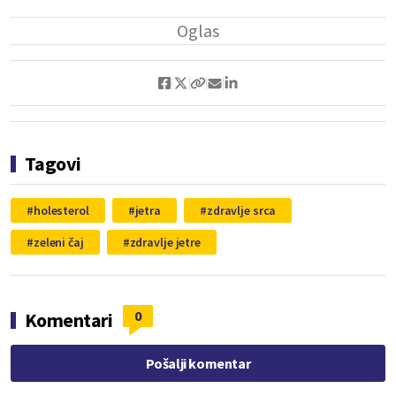
Tagovi
holesterol
jetra
zdravlje srca
zeleni čaj
zdravlje jetre
0
Komentari
Pošalji komentar