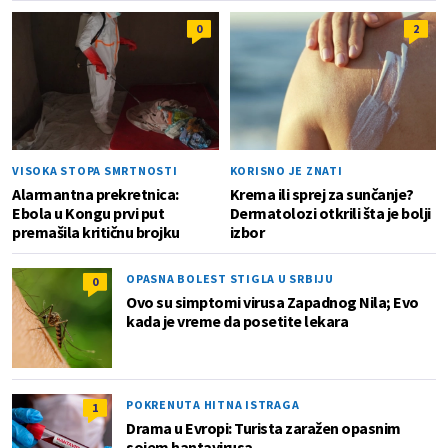
0
2
VISOKA STOPA SMRTNOSTI
KORISNO JE ZNATI
Alarmantna prekretnica:
Krema ili sprej za sunčanje?
Ebola u Kongu prvi put
Dermatolozi otkrili šta je bolji
premašila kritičnu brojku
izbor
OPASNA BOLEST STIGLA U SRBIJU
0
Ovo su simptomi virusa Zapadnog Nila; Evo
kada je vreme da posetite lekara
POKRENUTA HITNA ISTRAGA
1
Drama u Evropi: Turista zaražen opasnim
sojem hantavirusa