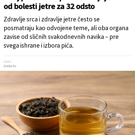
od bolesti jetre za 32 odsto
Zdravlje srca i zdravlje jetre često se
posmatraju kao odvojene teme, ali oba organa
zavise od sličnih svakodnevnih navika – pre
svega ishrane i izbora pića.
Izvor:
Index.hr