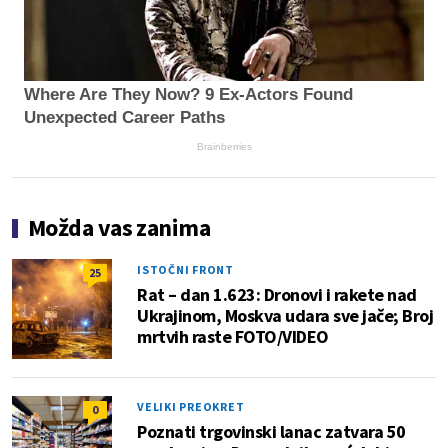
Where Are They Now? 9 Ex-Actors Found
Unexpected Career Paths
Brainberries
Možda vas zanima
ISTOČNI FRONT
25
Rat – dan 1.623: Dronovi i rakete nad
Ukrajinom, Moskva udara sve jače; Broj
mrtvih raste FOTO/VIDEO
VELIKI PREOKRET
0
Poznati trgovinski lanac zatvara 50