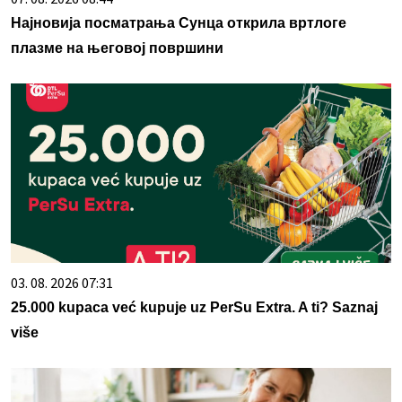
Најновија посматрања Сунца открила вртлоге
плазме на његовој површини
03. 08. 2026 07:31
25.000 kupaca već kupuje uz PerSu Extra. A ti? Saznaj
više