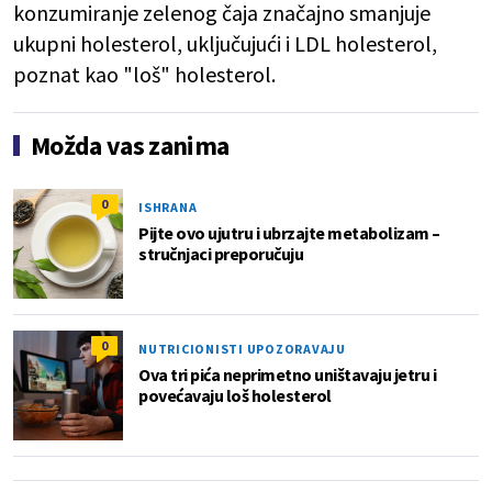
konzumiranje zelenog čaja značajno smanjuje
ukupni holesterol, uključujući i LDL holesterol,
poznat kao "loš" holesterol.
Možda vas zanima
0
ISHRANA
Pijte ovo ujutru i ubrzajte metabolizam –
stručnjaci preporučuju
0
NUTRICIONISTI UPOZORAVAJU
Ova tri pića neprimetno uništavaju jetru i
povećavaju loš holesterol