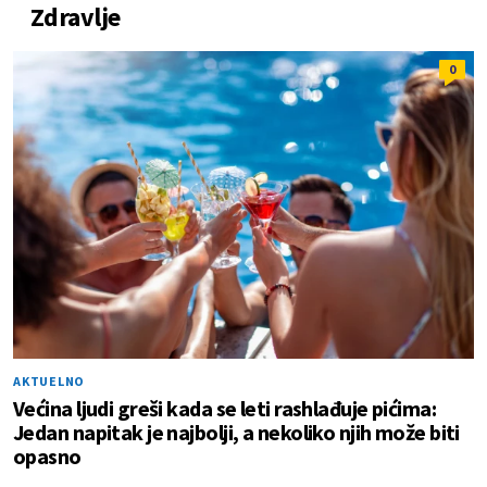
Zdravlje
0
AKTUELNO
Većina ljudi greši kada se leti rashlađuje pićima:
Jedan napitak je najbolji, a nekoliko njih može biti
opasno