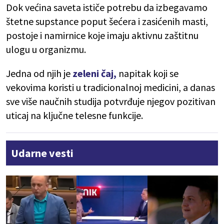
Dok većina saveta ističe potrebu da izbegavamo
štetne supstance poput šećera i zasićenih masti,
postoje i namirnice koje imaju aktivnu zaštitnu
ulogu u organizmu.
Jedna od njih je
zeleni čaj,
napitak koji se
vekovima koristi u tradicionalnoj medicini, a danas
sve više naučnih studija potvrđuje njegov pozitivan
uticaj na ključne telesne funkcije.
Udarne vesti