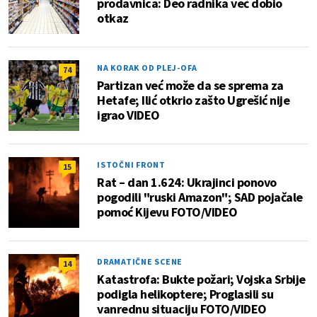
prodavnica: Deo radnika već dobio
otkaz
NA KORAK OD PLEJ-OFA
74
Partizan već može da se sprema za
Hetafe; Ilić otkrio zašto Ugrešić nije
igrao VIDEO
ISTOČNI FRONT
15
Rat – dan 1.624: Ukrajinci ponovo
pogodili "ruski Amazon"; SAD pojačale
pomoć Kijevu FOTO/VIDEO
DRAMATIČNE SCENE
14
Katastrofa: Bukte požari; Vojska Srbije
podigla helikoptere; Proglasili su
vanrednu situaciju FOTO/VIDEO