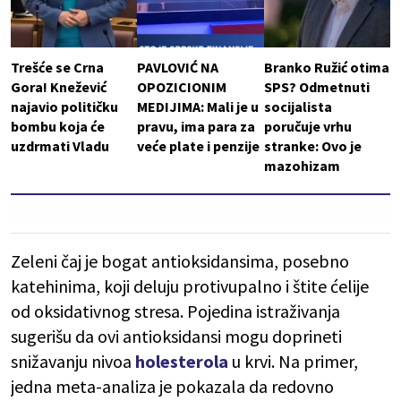
Trešće se Crna
PAVLOVIĆ NA
Branko Ružić otima
Gora! Knežević
OPOZICIONIM
SPS? Odmetnuti
najavio političku
MEDIJIMA: Mali je u
socijalista
bombu koja će
pravu, ima para za
poručuje vrhu
uzdrmati Vladu
veće plate i penzije
stranke: Ovo je
mazohizam
Zeleni čaj je bogat antioksidansima, posebno
katehinima, koji deluju protivupalno i štite ćelije
od oksidativnog stresa. Pojedina istraživanja
sugerišu da ovi antioksidansi mogu doprineti
snižavanju nivoa
holesterola
u krvi. Na primer,
jedna meta-analiza je pokazala da redovno