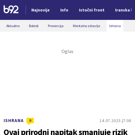
Najnovije
Info
Istočni front
Iranska kr
Nova vest
Aktuelno
Bolesti
Prevencija
Mentalno zdravlje
Ishrana
ISHRANA
14.07.2025.
7:08
0
Ovaj prirodni napitak smanjuje rizik