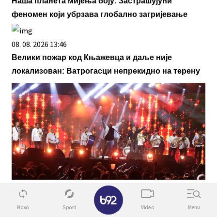
Наша планета мијења боју: Застрашујући
феномен који убрзава глобално загријевање
08. 08. 2026 13:46
Велики пожар код Књажевца и даље није
локализован: Ватрогасци непрекидно на терену
09. 08. 2026 09:36
✕
Идете у Гучу? Ево колико пара вам треба за један
Novo
Sport
Video
Menu