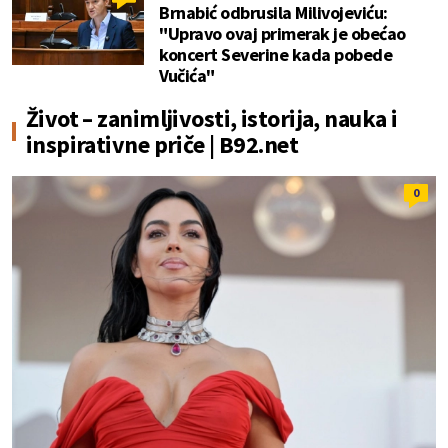
Brnabić odbrusila Milivojeviću:
"Upravo ovaj primerak je obećao
koncert Severine kada pobede
Vučića"
Život – zanimljivosti, istorija, nauka i
inspirativne priče | B92.net
0