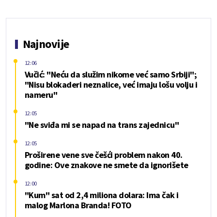
Najnovije
12:06
Vučić: "Neću da služim nikome već samo Srbiji";
"Nisu blokaderi neznalice, već imaju lošu volju i
nameru"
12:05
"Ne sviđa mi se napad na trans zajednicu"
12:05
Proširene vene sve češći problem nakon 40.
godine: Ove znakove ne smete da ignorišete
12:00
"Kum" sat od 2,4 miliona dolara: Ima čak i
malog Marlona Branda! FOTO