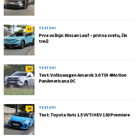
TESTOVI
11
Prva vožnja: Nissan Leaf – prvi na svetu, čin
treći
TESTOVI
10
Test: Volkswagen Amarok 3.0 TDI 4Motion
PanAmericana DC
TESTOVI
26
Test: Toyota Yaris 1.5 VVTi HEV 130 Premiere