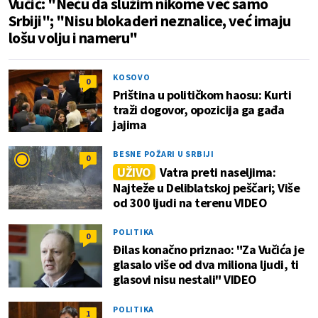
Vučić: "Neću da služim nikome već samo
Srbiji"; "Nisu blokaderi neznalice, već imaju
lošu volju i nameru"
KOSOVO
0
Priština u političkom haosu: Kurti
traži dogovor, opozicija ga gađa
jajima
BESNE POŽARI U SRBIJI
0
UŽIVO
Vatra preti naseljima:
Najteže u Deliblatskoj peščari; Više
od 300 ljudi na terenu VIDEO
POLITIKA
0
Đilas konačno priznao: "Za Vučića je
glasalo više od dva miliona ljudi, ti
glasovi nisu nestali" VIDEO
POLITIKA
1