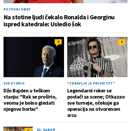
POTPUNI OBRT
Na stotine ljudi čekalo Ronalda i Georginu
ispred katedrale: Usledio šok
0
0
SIN OTKRIO
"ZDRAVLJE JE PRIORITET"
Džo Bajden u teškom
Legendarni roker se
stanju: "Rak se proširio,
povlači sa scene; Otkazao
veoma je bolno gledati
sve turneje, očekuje ga
njegovu borbu"
operacija na otvorenom
srcu
65. SABOR
0