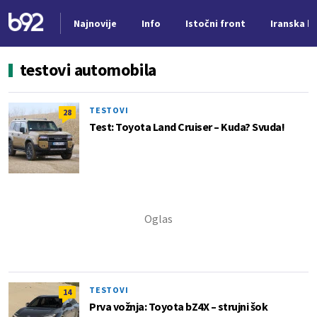
Najnovije
Info
Istočni front
Iranska kr
Nova vest
testovi automobila
TESTOVI
28
Test: Toyota Land Cruiser – Kuda? Svuda!
TESTOVI
14
Prva vožnja: Toyota bZ4X – strujni šok