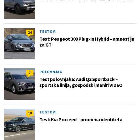
TESTOVI
24
Test: Peugeot 308 Plug-In Hybrid – amnestija
za GT
POLOVNJAK
7
Test polovnjaka: Audi Q3 Sportback –
sportska linija, gospodski maniri VIDEO
TESTOVI
10
Test: Kia Proceed – promena identiteta