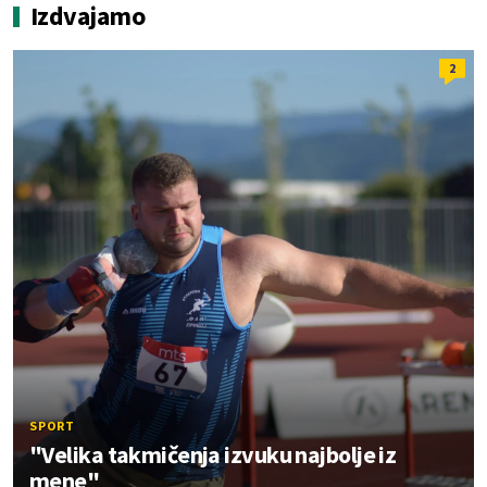
Izdvajamo
2
SPORT
"Velika takmičenja izvuku najbolje iz
mene"