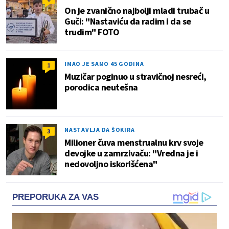
On je zvanično najbolji mladi trubač u
Guči: "Nastaviću da radim i da se
trudim" FOTO
IMAO JE SAMO 45 GODINA
1
Muzičar poginuo u stravičnoj nesreći,
porodica neutešna
NASTAVLJA DA ŠOKIRA
3
Milioner čuva menstrualnu krv svoje
devojke u zamrzivaču: "Vredna je i
nedovoljno iskorišćena"
PREPORUKA ZA VAS