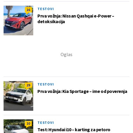
TESTOVI
16
Prva vožnja: Nissan Qashqai e-Power –
detoksikacija
TESTOVI
29
Prva vožnja: Kia Sportage – ime od poverenja
TESTOVI
10
Test: Hyundai i10 – karting za petoro