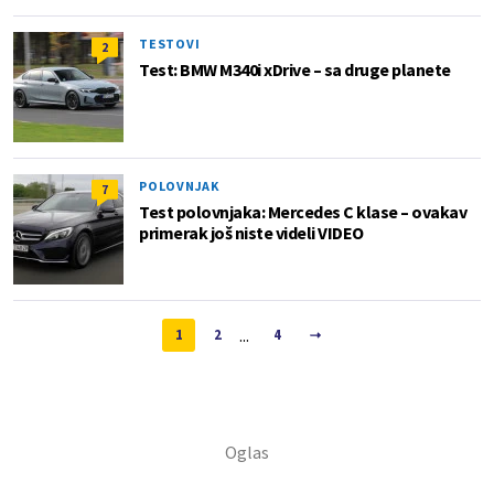
TESTOVI
2
Test: BMW M340i xDrive – sa druge planete
POLOVNJAK
7
Test polovnjaka: Mercedes C klase – ovakav
primerak još niste videli VIDEO
...
1
2
4