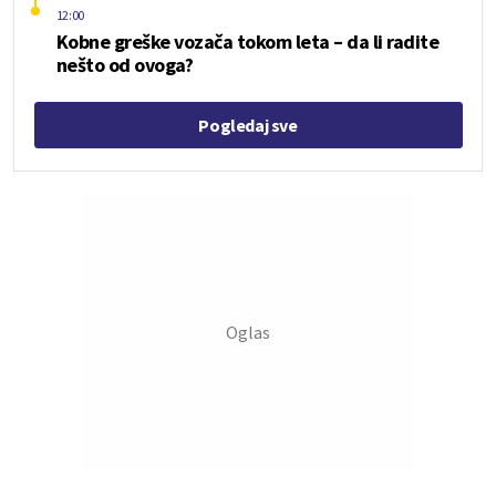
12:00
Kobne greške vozača tokom leta – da li radite
nešto od ovoga?
Pogledaj sve