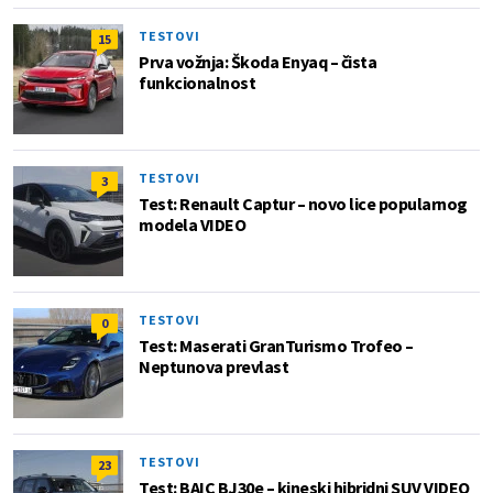
TESTOVI
15
Prva vožnja: Škoda Enyaq – čista
funkcionalnost
TESTOVI
3
Test: Renault Captur – novo lice popularnog
modela VIDEO
TESTOVI
0
Test: Maserati GranTurismo Trofeo –
Neptunova prevlast
TESTOVI
23
Test: BAIC BJ30e – kineski hibridni SUV VIDEO