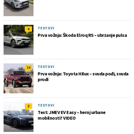
TESTOVI
6
Prva vožnja: Škoda Elroq RS – ubrzanje pulsa
TESTOVI
14
Prva vožnja: Toyota Hilux – svuda pođi, svuda
prođi
TESTOVI
3
Test: JMEV EV Easy – heroj urbane
mobilnosti? VIDEO