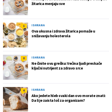
žitarica menjaju sve
ISHRANA
1
Ova ukusna i zdrava žitarica pomaže u
snižavanju holesterola
ISHRANA
0
Ne činite ovu grešku: Većina ljudi preskače
ključni nutrijent za zdravo srce
ISHRANA
4
Ako jedete hleb svaki dan ovo morate znati:
Da li je zaista loš za organizam?