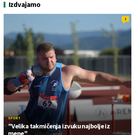
Izdvajamo
2
SPORT
"Velika takmičenja izvuku najbolje iz
mene"