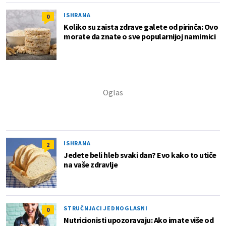
ISHRANA
0
Koliko su zaista zdrave galete od pirinča: Ovo
morate da znate o sve popularnijoj namirnici
ISHRANA
2
Jedete beli hleb svaki dan? Evo kako to utiče
na vaše zdravlje
STRUČNJACI JEDNOGLASNI
0
Nutricionisti upozoravaju: Ako imate više od