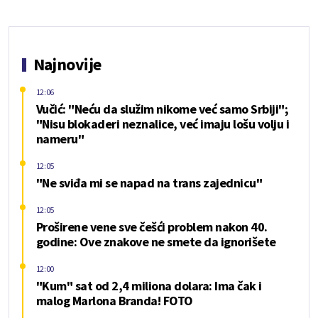
Najnovije
12:06
Vučić: "Neću da služim nikome već samo Srbiji";
"Nisu blokaderi neznalice, već imaju lošu volju i
nameru"
12:05
"Ne sviđa mi se napad na trans zajednicu"
12:05
Proširene vene sve češći problem nakon 40.
godine: Ove znakove ne smete da ignorišete
12:00
"Kum" sat od 2,4 miliona dolara: Ima čak i
malog Marlona Branda! FOTO