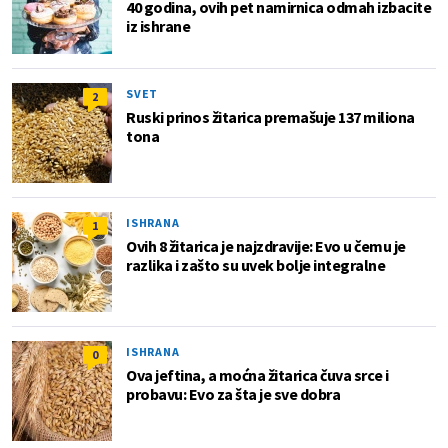
40 godina, ovih pet namirnica odmah izbacite
iz ishrane
SVET
2
Ruski prinos žitarica premašuje 137 miliona
tona
ISHRANA
1
Ovih 8 žitarica je najzdravije: Evo u čemu je
razlika i zašto su uvek bolje integralne
ISHRANA
0
Ova jeftina, a moćna žitarica čuva srce i
probavu: Evo za šta je sve dobra