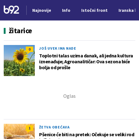
Najnovije
Info
Istočni front
Iranska kr
Nova vest
žitarice
JOŠ UVEK IMA NADE
0
Toplotni talas uzima danak, ali jedna kultura
iznenađuje; Agroanalitičar: Ova sezona biće
bolja od prošle
ŽETVA OBEĆAVA
1
Pšenice će biti na pretek: Očekuje se veliki rod