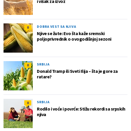
i višak za izvoz
DOBRA VEST SA NJIVA
0
Njive se žute: Evo šta kaže sremski
poljoprivrednik o ovogodišnjoj sezoni
SRBIJA
0
Donald Tramp ili Sveti Ilija – šta je gore za
ratare?
SRBIJA
0
Rodilo i voće i povrće: Stižu rekordi sa srpskih
njiva