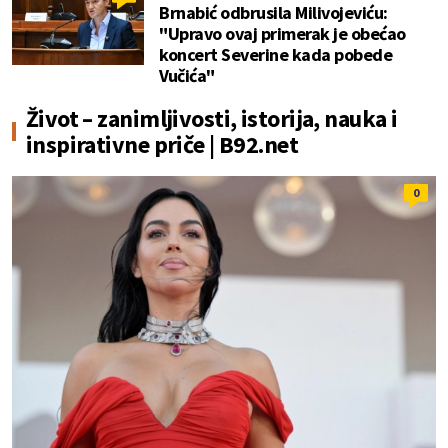
Brnabić odbrusila Milivojeviću:
"Upravo ovaj primerak je obećao
koncert Severine kada pobede
Vučića"
Život – zanimljivosti, istorija, nauka i
inspirativne priče | B92.net
0