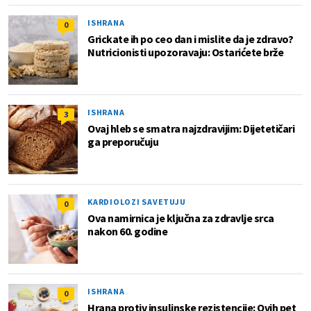
ISHRANA
0
Grickate ih po ceo dan i mislite da je zdravo?
Nutricionisti upozoravaju: Ostarićete brže
ISHRANA
3
Ovaj hleb se smatra najzdravijim: Dijetetičari
ga preporučuju
KARDIOLOZI SAVETUJU
0
Ova namirnica je ključna za zdravlje srca
nakon 60. godine
ISHRANA
0
Hrana protiv insulinske rezistencije: Ovih pet