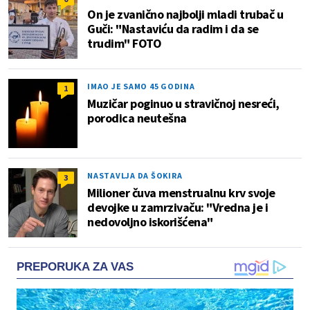
On je zvanično najbolji mladi trubač u
Guči: "Nastaviću da radim i da se
trudim" FOTO
IMAO JE SAMO 45 GODINA
1
Muzičar poginuo u stravičnoj nesreći,
porodica neutešna
NASTAVLJA DA ŠOKIRA
3
Milioner čuva menstrualnu krv svoje
devojke u zamrzivaču: "Vredna je i
nedovoljno iskorišćena"
PREPORUKA ZA VAS