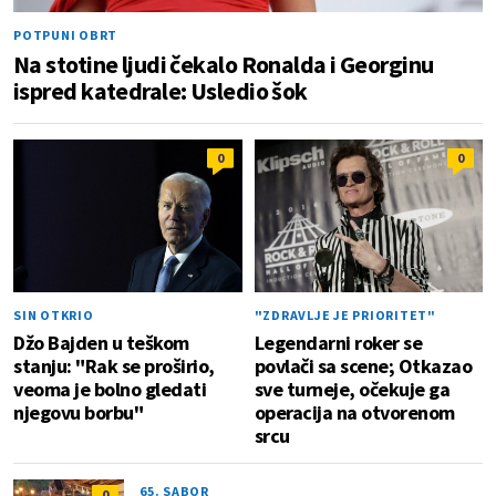
POTPUNI OBRT
Na stotine ljudi čekalo Ronalda i Georginu
ispred katedrale: Usledio šok
0
0
SIN OTKRIO
"ZDRAVLJE JE PRIORITET"
Džo Bajden u teškom
Legendarni roker se
stanju: "Rak se proširio,
povlači sa scene; Otkazao
veoma je bolno gledati
sve turneje, očekuje ga
njegovu borbu"
operacija na otvorenom
srcu
65. SABOR
0