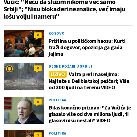
Vučić: "Neću da služim nikome već samo
Srbiji"; "Nisu blokaderi neznalice, već imaju
lošu volju i nameru"
KOSOVO
0
Priština u političkom haosu: Kurti
traži dogovor, opozicija ga gađa
jajima
BESNE POŽARI U SRBIJI
0
UŽIVO
Vatra preti naseljima:
Najteže u Deliblatskoj peščari; Više
od 300 ljudi na terenu VIDEO
POLITIKA
0
Đilas konačno priznao: "Za Vučića je
glasalo više od dva miliona ljudi, ti
glasovi nisu nestali" VIDEO
POLITIKA
1