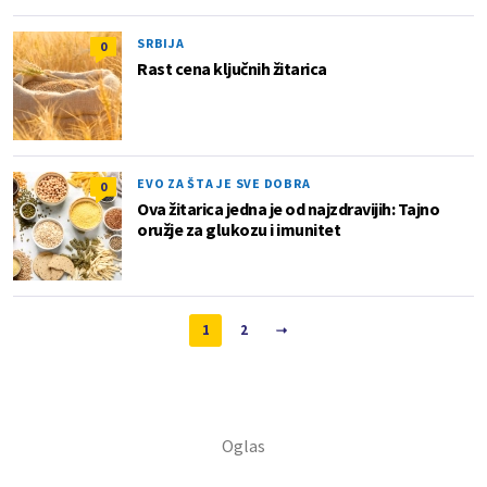
SRBIJA
0
Rast cena ključnih žitarica
EVO ZA ŠTA JE SVE DOBRA
0
Ova žitarica jedna je od najzdravijih: Tajno
oružje za glukozu i imunitet
1
2