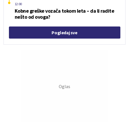
12:00
Kobne greške vozača tokom leta – da li radite
nešto od ovoga?
Pogledaj sve