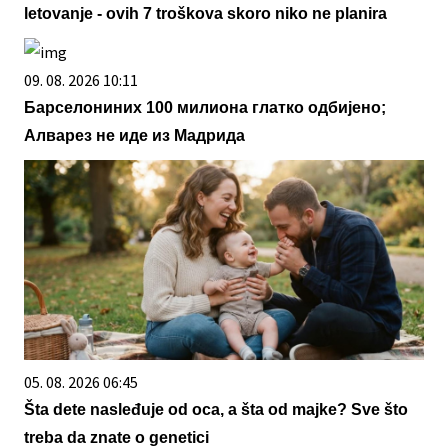
letovanje - ovih 7 troškova skoro niko ne planira
09. 08. 2026 10:11
Барселониних 100 милиона глатко одбијено;
Алварез не иде из Мадрида
05. 08. 2026 06:45
Šta dete nasleđuje od oca, a šta od majke? Sve što
treba da znate o genetici