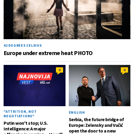
42 DEGREES CELSIUS
Europe under extreme heat PHOTO
0
0
"ATTRITION, NOT
ENGLISH
NEGOTIATIONS"
Serbia, the future bridge of
Putin won't stop; U.S.
Europe: Zelensky and Vučić
Intelligence: A major
open the door to a new