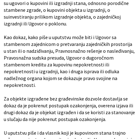
su ugovori o kupovini ili izgradnji stana, odnosno porodične
stambene zgrade, o kupovini objekta u izgradnji, o
suinvestiranju prilikom izgradnje objekta, o zajedničkoj
izgradnji ili Ugovor o poklonu.
Kao dokaz, kako piše u uputstvu može biti i Ugovor sa
stambenom zajednicom o pretvaranju zajedničkih prostorija
u stan ili o nadziđivanju, Pravnosnažno rešenje o nasleđivanju,
Pravosnažna sudska presuda, Ugovor o dugoročnom
stambenom kreditu za kupovinu nepokretnosti ili
nepokretnosti u izgradnji, kao i druga isprava ili odluka
nadležnog organa kojom se dokazuje pravo svojine na
nepokretnosti.
Za objekte izgrađene bez građevinske dozvole dostavlja se
dokaz da je pokrenut postupak ozakonjenja, overena izjava ili
drugi dokaz da je objekat izgrađen i da se koristi za stanovanje
u slučaju da nije pokrenut postupak ozakonjenja.
U uputstvu piše i da vlasnik koji je kupovinom stana trajno