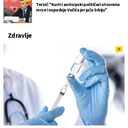
Terzić: "Kurti i antisrpski političari otvoreno
mrze i napadaju Vučića jer jača Srbiju"
Zdravlje
0