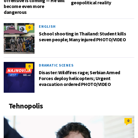
offensive is coming — He will
geopolitical reality
become even more
dangerous
ENGLISH
0
School shooting in Thailand: Student kills
seven people; Many injured PHOTO/VIDEO
DRAMATIC SCENES
0
Disaster: Wildfires rage; Serbian Armed
Forces deploy helicopters; Urgent
evacuation ordered PHOTO/VIDEO
Tehnopolis
0