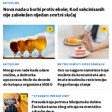
AKTUELNO
Nova nada u borbi protiv ebole; Kod vakcinisanih
nije zabeležen nijedan smrtni slučaj
0
0
AKTUELNO
NUTRICIONISTI UPOZORAVAJU
Mnogi ovo rade kada udare
Ovo su najgore namirnice koje
vrućine, a doktorka
možete da konzumirate ako
upozorava: Može da dovede
imate insulinsku rezistenciju:
do kolapsa organizma VIDEO
Pogoršavaju stanje
"STVARATE PREDATORE"
0
Presuda koja potresa Silicijumsku dolinu:
Žestoka kazna zbog uticaja na mentalno
zdravlje dece