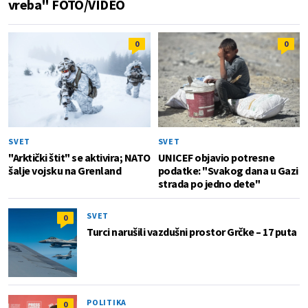
vreba" FOTO/VIDEO
0
0
SVET
SVET
"Arktički štit" se aktivira; NATO
UNICEF objavio potresne
šalje vojsku na Grenland
podatke: "Svakog dana u Gazi
strada po jedno dete"
SVET
0
Turci narušili vazdušni prostor Grčke – 17 puta
POLITIKA
0