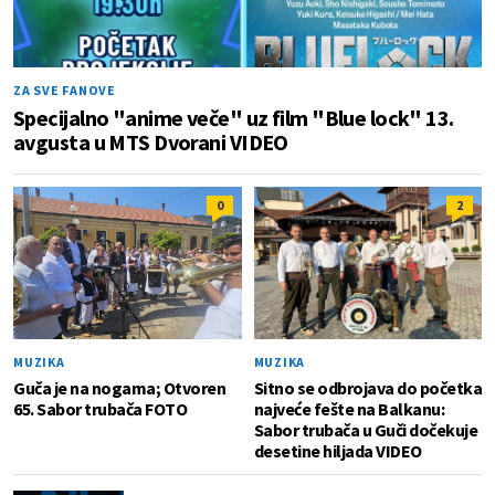
ZA SVE FANOVE
Specijalno "anime veče" uz film "Blue lock" 13.
avgusta u MTS Dvorani VIDEO
0
2
MUZIKA
MUZIKA
Guča je na nogama; Otvoren
Sitno se odbrojava do početka
65. Sabor trubača FOTO
najveće fešte na Balkanu:
Sabor trubača u Guči dočekuje
desetine hiljada VIDEO