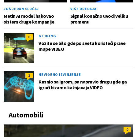
JOŠ JEDAN SLUČAJ
VIŠE UREĐAJA
Metin AI model hakovao
Signal konačno uvodi veliku
sistem druge kompanije
promenu
GEJMING
0
Vozite se bilo gde po svetu koristeći prave
mape VIDEO
NEVIĐENO IZVINJENJE
1
Kasnio sa igrom, pa napravio drugu gde ga
igrači bizarno kažnjavaju VIDEO
Automobili
0