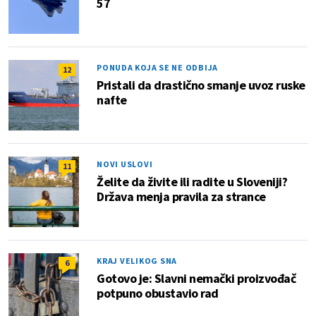
57
PONUDA KOJA SE NE ODBIJA
12
Pristali da drastično smanje uvoz ruske
nafte
NOVI USLOVI
11
Želite da živite ili radite u Sloveniji?
Država menja pravila za strance
KRAJ VELIKOG SNA
6
Gotovo je: Slavni nemački proizvođač
potpuno obustavio rad