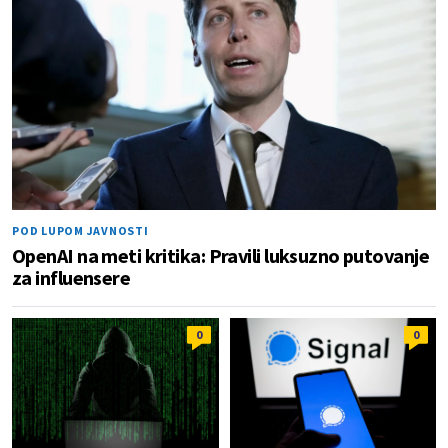
POD LUPOM JAVNOSTI
OpenAI na meti kritika: Pravili luksuzno putovanje
za influensere
0
0