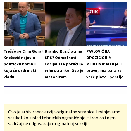
Trešće se Crna Gora!
Branko Ružić otima
PAVLOVIĆ NA
Knežević najavio
SPS? Odmetnuti
OPOZICIONIM
političku bombu
socijalista poručuje
MEDIJIMA: Mali je u
koja će uzdrmati
vrhu stranke: Ovo je
pravu, ima para za
Vladu
mazohizam
veće plate i penzije
Ovo je arhivirana verzija originalne stranice. Izvinjavamo
se ukoliko, usled tehničkih ograničenja, stranica i njen
sadržaj ne odgovaraju originalnoj verziji.