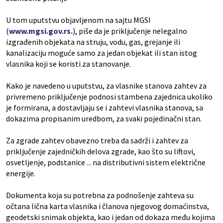
U tom uputstvu objavljenom na sajtu MGSI
(
www.mgsi.gov.rs.
), piše da je priključenje nelegalno
izgrađenih objekata na struju, vodu, gas, grejanje ili
kanalizaciju moguće samo za jedan objekat ili stan istog
vlasnika koji se koristi za stanovanje.
Kako je navedeno u uputstvu, za vlasnike stanova zahtev za
privremeno priključenje podnosi stambena zajednica ukoliko
je formirana, a dostavljaju se i zahtevi vlasnika stanova, sa
dokazima propisanim uredbom, za svaki pojedinačni stan.
Za zgrade zahtev obavezno treba da sadrži i zahtev za
priključenje zajedničkih delova zgrade, kao što su liftovi,
osvetljenje, podstanice ... na distributivni sistem električne
energije.
Dokumenta koja su potrebna za podnošenje zahteva su
očtana lična karta vlasnika i članova njegovog domaćinstva,
geodetski snimak objekta, kao i jedan od dokaza među kojima