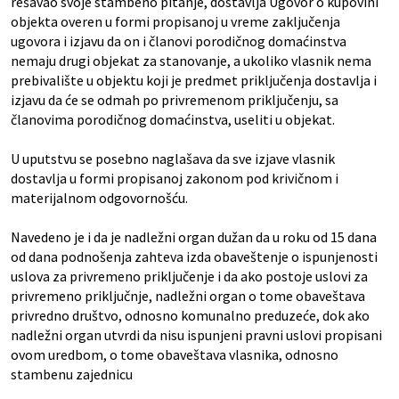
rešavao svoje stambeno pitanje, dostavlja Ugovor o kupovini
objekta overen u formi propisanoj u vreme zaključenja
ugovora i izjavu da on i članovi porodičnog domaćinstva
nemaju drugi objekat za stanovanje, a ukoliko vlasnik nema
prebivalište u objektu koji je predmet priključenja dostavlja i
izjavu da će se odmah po privremenom priključenju, sa
članovima porodičnog domaćinstva, useliti u objekat.
U uputstvu se posebno naglašava da sve izjave vlasnik
dostavlja u formi propisanoj zakonom pod krivičnom i
materijalnom odgovornošću.
Navedeno je i da je nadležni organ dužan da u roku od 15 dana
od dana podnošenja zahteva izda obaveštenje o ispunjenosti
uslova za privremeno priključenje i da ako postoje uslovi za
privremeno priključnje, nadležni organ o tome obaveštava
privredno društvo, odnosno komunalno preduzeće, dok ako
nadležni organ utvrdi da nisu ispunjeni pravni uslovi propisani
ovom uredbom, o tome obaveštava vlasnika, odnosno
stambenu zajednicu