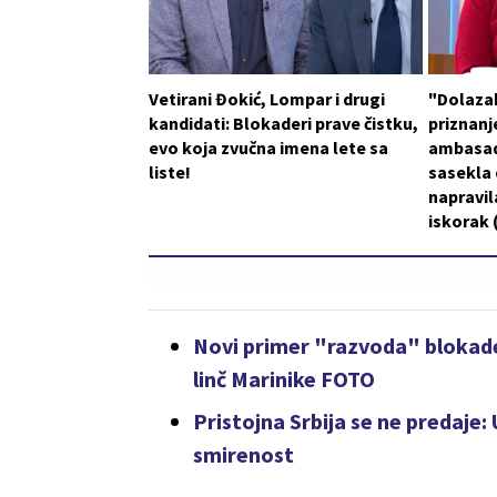
Vetirani Đokić, Lompar i drugi
"Dolaza
kandidati: Blokaderi prave čistku,
priznanje
evo koja zvučna imena lete sa
ambasad
liste!
sasekla o
napravil
iskorak
Novi primer "razvoda" blokader
linč Marinike FOTO
Pristojna Srbija se ne predaje
smirenost