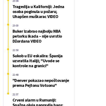
23:04
Tragedija u Kaliforniji: Jedna
osoba poginula u požaru;
Uhapšen muškarac VIDEO
23:03
Buker izabrao najbolju NBA
petorku ikada – nije uvrstio
Džordana VIDEO
22:50
Sukob u EU eskalira: Španija
uzvratila Italiji; "Uvode se
kontrole na granici"
22:48
"Denver pokazao nepoštovanje
prema Pejtonu Votsonu"
22:37
Crveni alarm u Rumuniji:
Snažna oluja napravila haos;