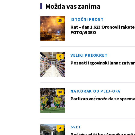
Možda vas zanima
ISTOČNI FRONT
25
Rat – dan 1.623: Dronovi i raket
FOTO/VIDEO
VELIKI PREOKRET
0
Poznati trgovinski lanac zatvar
NA KORAK OD PLEJ-OFA
80
Partizan već može da se sprema z
SVET
4
Počinje veliki lov: Amerika nudi