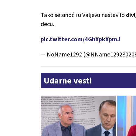
Tako se sinoć i u Valjevu nastavilo
div
decu.
pic.twitter.com/4GhXpkXpmJ
— NoName1292 (@NName12928020
Udarne vesti