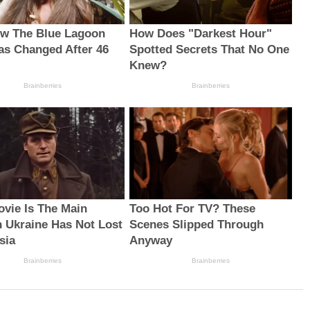
w The Blue Lagoon
How Does "Darkest Hour"
as Changed After 46
Spotted Secrets That No One
Knew?
Brainberries
Brainberries
ovie Is The Main
Too Hot For TV? These
 Ukraine Has Not Lost
Scenes Slipped Through
sia
Anyway
Brainberries
Brainberries