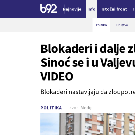
Najnovije
Info
Istočni front
Nova vest
Politika
Društvo
Blokaderi i dalje 
Sinoć se i u Valjev
VIDEO
Blokaderi nastavljaju da zloupotre
Izvor:
Mediji
POLITIKA