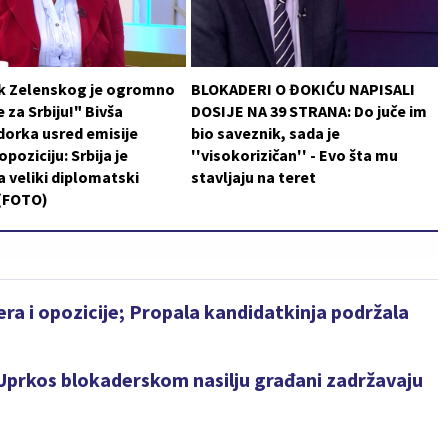
k Zelenskog je ogromno
BLOKADERI O ĐOKIĆU NAPISALI
 za Srbiju!" Bivša
DOSIJE NA 39 STRANA: Do juče im
orka usred emisije
bio saveznik, sada je
poziciju: Srbija je
''visokorizičan'' - Evo šta mu
a veliki diplomatski
stavljaju na teret
 (FOTO)
a i opozicije; Propala kandidatkinja podržala
: Uprkos blokaderskom nasilju građani zadržavaju