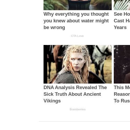
Why everything you thought
See Ho
you knew about water might
Cast H
be wrong
Years
CTA Love
DNA Analysis Revealed The
This M
Sick Truth About Ancient
Reason
Vikings
To Rus
Brainberries