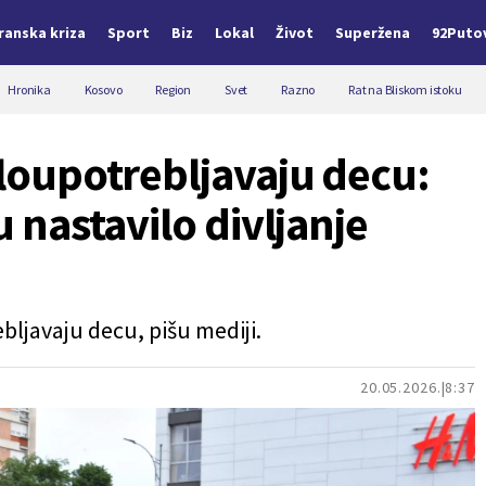
Iranska kriza
Sport
Biz
Lokal
Život
Superžena
92Puto
Hronika
Kosovo
Region
Svet
Razno
Rat na Bliskom istoku
zloupotrebljavaju decu:
u nastavilo divljanje
bljavaju decu, pišu mediji.
20.05.2026.
8:37