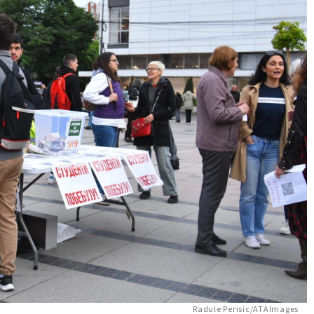
Radule Perisic/ATAImages