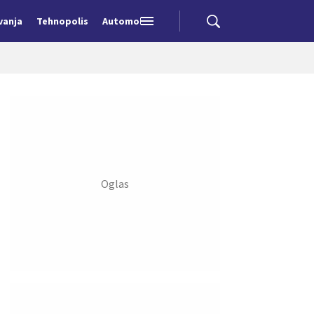
vanja
Tehnopolis
Automobili