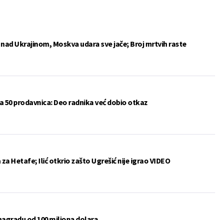
e nad Ukrajinom, Moskva udara sve jače; Broj mrtvih raste
a 50 prodavnica: Deo radnika već dobio otkaz
a Hetafe; Ilić otkrio zašto Ugrešić nije igrao VIDEO
 nagradu od 100 miliona dolara