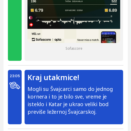
Sofascore
Kraj utakmice!
23:05
Mogli su Švajcarci samo do jednog
kornera i to je bilo sve, vreme je
isteklo i Katar je ukrao veliki bod
previše ležernoj Švajcarskoj.