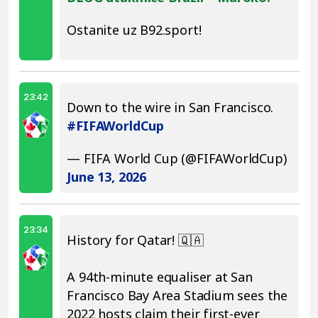
Ostanite uz B92.sport!
23:42
Down to the wire in San Francisco.
#FIFAWorldCup
— FIFA World Cup (@FIFAWorldCup)
June 13, 2026
23:34
History for Qatar! 🇶🇦
A 94th-minute equaliser at San
Francisco Bay Area Stadium sees the
2022 hosts claim their first-ever