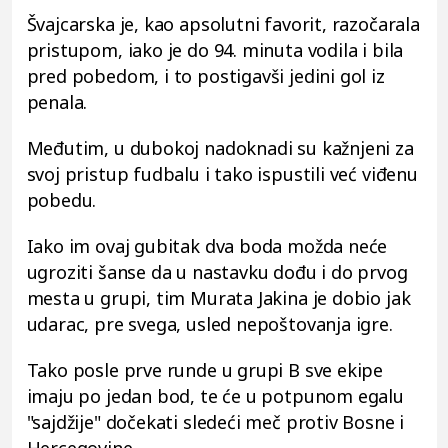
Švajcarska je, kao apsolutni favorit, razočarala
pristupom, iako je do 94. minuta vodila i bila
pred pobedom, i to postigavši jedini gol iz
penala.
Međutim, u dubokoj nadoknadi su kažnjeni za
svoj pristup fudbalu i tako ispustili već viđenu
pobedu.
Iako im ovaj gubitak dva boda možda neće
ugroziti šanse da u nastavku dođu i do prvog
mesta u grupi, tim Murata Jakina je dobio jak
udarac, pre svega, usled nepoštovanja igre.
Tako posle prve runde u grupi B sve ekipe
imaju po jedan bod, te će u potpunom egalu
"sajdžije" dočekati sledeći meč protiv Bosne i
Hercegovine.