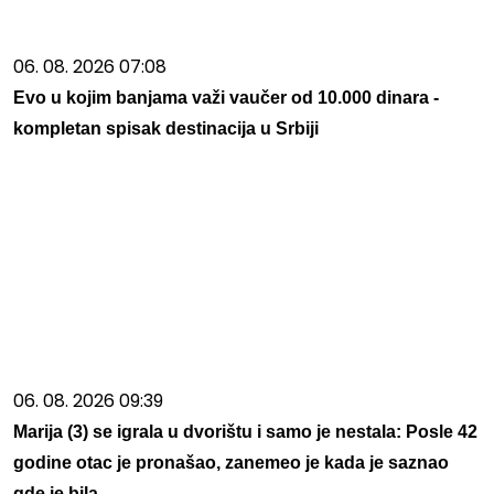
06. 08. 2026 07:08
Evo u kojim banjama važi vaučer od 10.000 dinara -
kompletan spisak destinacija u Srbiji
06. 08. 2026 09:39
Marija (3) se igrala u dvorištu i samo je nestala: Posle 42
godine otac je pronašao, zanemeo je kada je saznao
gde je bila