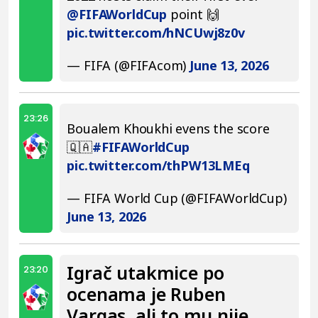
@FIFAWorldCup
point 🙌
pic.twitter.com/hNCUwj8z0v
— FIFA (@FIFAcom)
June 13, 2026
23:26
Boualem Khoukhi evens the score
🇶🇦
#FIFAWorldCup
pic.twitter.com/thPW13LMEq
— FIFA World Cup (@FIFAWorldCup)
June 13, 2026
Igrač utakmice po
23:20
ocenama je Ruben
Vargas, ali to mu nije