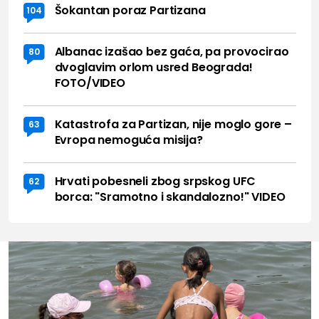
Šokantan poraz Partizana
104
Albanac izašao bez gaća, pa provocirao
80
dvoglavim orlom usred Beograda!
FOTO/VIDEO
Katastrofa za Partizan, nije moglo gore –
63
Evropa nemoguća misija?
Hrvati pobesneli zbog srpskog UFC
62
borca: "Sramotno i skandalozno!" VIDEO