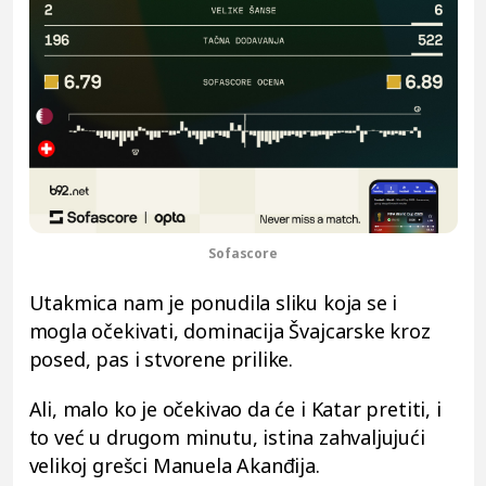
Sofascore
Utakmica nam je ponudila sliku koja se i
mogla očekivati, dominacija Švajcarske kroz
posed, pas i stvorene prilike.
Ali, malo ko je očekivao da će i Katar pretiti, i
to već u drugom minutu, istina zahvaljujući
velikoj grešci Manuela Akanđija.