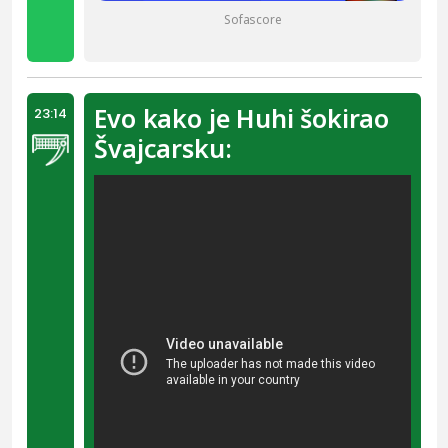
Sofascore
Evo kako je Huhi šokirao
23:14
Švajcarsku: