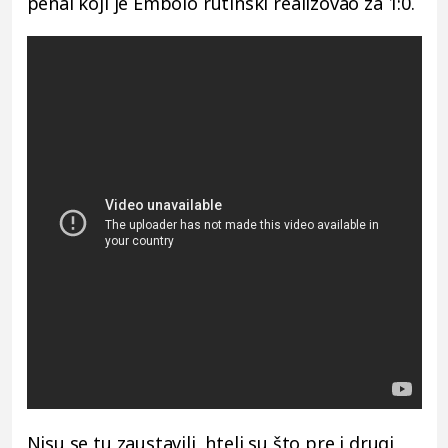
penal koji je Embolo rutinski realizovao za 1:0.
Nisu se tu zaustavili, hteli su što pre i drugi