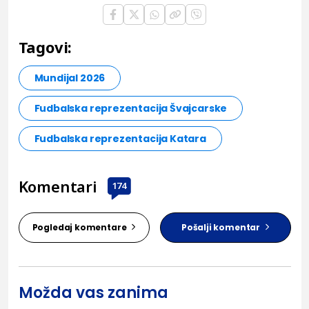
Tagovi:
Mundijal 2026
Fudbalska reprezentacija Švajcarske
Fudbalska reprezentacija Katara
Komentari
174
Pogledaj komentare
Pošalji komentar
Možda vas zanima