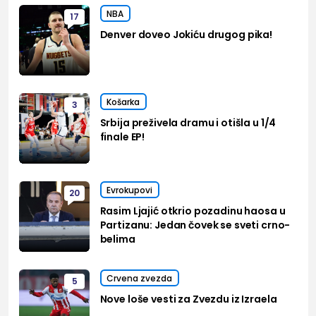
NBA
17
Denver doveo Jokiću drugog pika!
Košarka
3
Srbija preživela dramu i otišla u 1/4
finale EP!
Evrokupovi
20
Rasim Ljajić otkrio pozadinu haosa u
Partizanu: Jedan čovek se sveti crno-
belima
Crvena zvezda
5
Nove loše vesti za Zvezdu iz Izraela