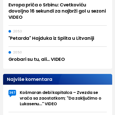
Evropa priča o Srbinu: Cvetkoviću
dovoljno 16 sekundi za najbrži gol u sezoni
VIDEO
20:53
"Petarda" Hajduka iz Splita u Litvaniji
20:50
Grobari su tu, ali... VIDEO
Najviše komentara
Košmaran debi kapitalca – Zvezda se
367
vraća sa zaostatkom; "Da zaključimo o
Lukasenu..." VIDEO