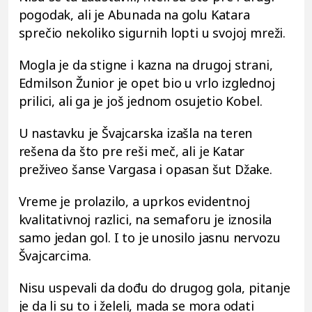
pogodak, ali je Abunada na golu Katara
sprečio nekoliko sigurnih lopti u svojoj mreži.
Mogla je da stigne i kazna na drugoj strani,
Edmilson Žunior je opet bio u vrlo izglednoj
prilici, ali ga je još jednom osujetio Kobel.
U nastavku je Švajcarska izašla na teren
rešena da što pre reši meč, ali je Katar
preživeo šanse Vargasa i opasan šut Džake.
Vreme je prolazilo, a uprkos evidentnoj
kvalitativnoj razlici, na semaforu je iznosila
samo jedan gol. I to je unosilo jasnu nervozu
Švajcarcima.
Nisu uspevali da dođu do drugog gola, pitanje
je da li su to i želeli, mada se mora odati