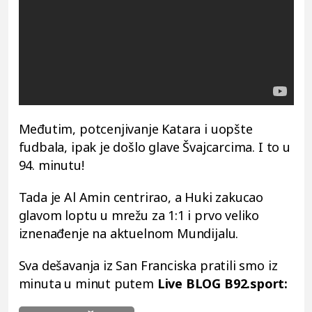
Međutim, potcenjivanje Katara i uopšte
fudbala, ipak je došlo glave Švajcarcima. I to u
94. minutu!
Tada je Al Amin centrirao, a Huki zakucao
glavom loptu u mrežu za 1:1 i prvo veliko
iznenađenje na aktuelnom Mundijalu.
Sva dešavanja iz San Franciska pratili smo iz
minuta u minut putem
Live BLOG B92.sport: