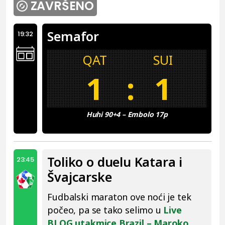
ZAVRŠENO
Semafor
19:32
QAT
SUI
1
:
1
Huhi 90+4 – Embolo 17p
Toliko o duelu Katara i
23:45
Švajcarske
Fudbalski maraton ove noći je tek
počeo, pa se tako selimo u
Live
BLOG utakmice Brazil – Maroko.