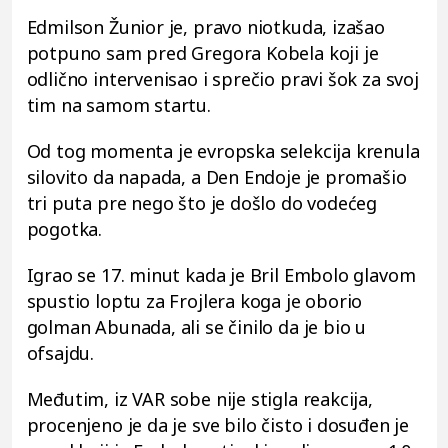
Edmilson Žunior je, pravo niotkuda, izašao
potpuno sam pred Gregora Kobela koji je
odlično intervenisao i sprečio pravi šok za svoj
tim na samom startu.
Od tog momenta je evropska selekcija krenula
silovito da napada, a Den Endoje je promašio
tri puta pre nego što je došlo do vodećeg
pogotka.
Igrao se 17. minut kada je Bril Embolo glavom
spustio loptu za Frojlera koga je oborio
golman Abunada, ali se činilo da je bio u
ofsajdu.
Međutim, iz VAR sobe nije stigla reakcija,
procenjeno je da je sve bilo čisto i dosuđen je