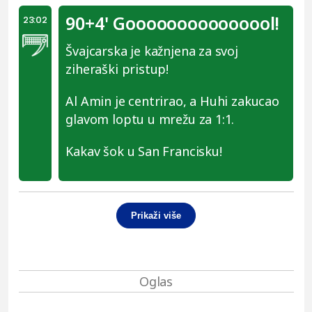
90+4' Gooooooooooooool!
23:02
Švajcarska je kažnjena za svoj
ziheraški pristup!
Al Amin je centrirao, a Huhi zakucao
glavom loptu u mrežu za 1:1.
Kakav šok u San Francisku!
Prikaži više