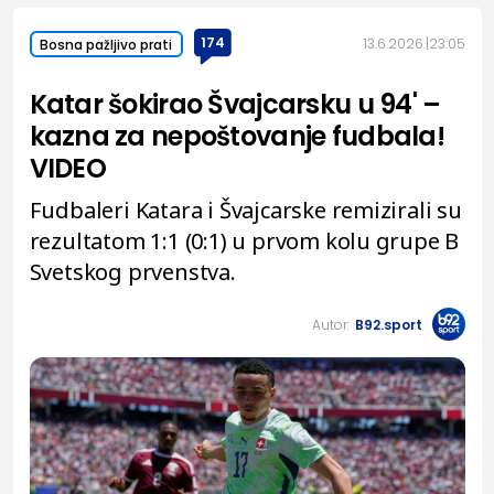
174
13.6.2026.
23:05
Bosna pažljivo prati
Katar šokirao Švajcarsku u 94' –
kazna za nepoštovanje fudbala!
VIDEO
Fudbaleri Katara i Švajcarske remizirali su
rezultatom 1:1 (0:1) u prvom kolu grupe B
Svetskog prvenstva.
Autor:
B92.sport