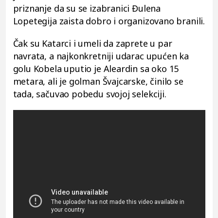
priznanje da su se izabranici Đulena
Lopetegija zaista dobro i organizovano branili.
Čak su Katarci i umeli da zaprete u par
navrata, a najkonkretniji udarac upućen ka
golu Kobela uputio je Aleardin sa oko 15
metara, ali je golman Švajcarske, činilo se
tada, sačuvao pobedu svojoj selekciji.