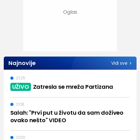
Najnovije
Vidi sve
21:25
UŽIVO
Zatresla se mreža Partizana
21:18
Salah: "Prvi put u životu da sam doživeo
ovako nešto" VIDEO
21:00