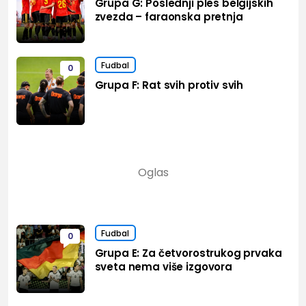
Grupa G: Poslednji ples belgijskih
zvezda – faraonska pretnja
Fudbal
0
Grupa F: Rat svih protiv svih
Fudbal
0
Grupa E: Za četvorostrukog prvaka
sveta nema više izgovora