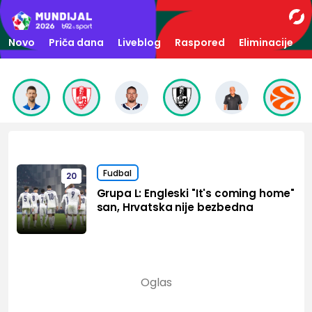
Novo
Priča dana
Liveblog
Raspored
Eliminacije
Fudbal
20
Grupa L: Engleski "It's coming home"
san, Hrvatska nije bezbedna