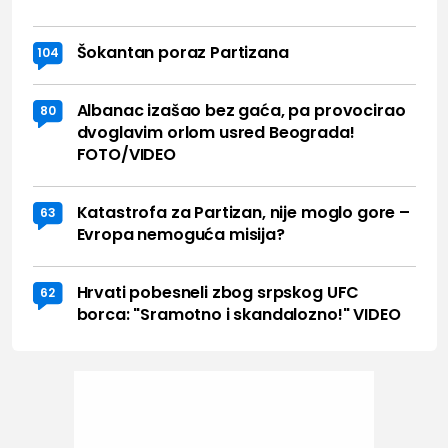
Šokantan poraz Partizana
104
Albanac izašao bez gaća, pa provocirao
80
dvoglavim orlom usred Beograda!
FOTO/VIDEO
Katastrofa za Partizan, nije moglo gore –
63
Evropa nemoguća misija?
Hrvati pobesneli zbog srpskog UFC
62
borca: "Sramotno i skandalozno!" VIDEO