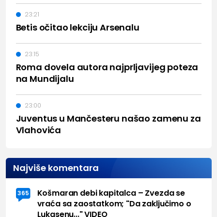
23:21
Betis očitao lekciju Arsenalu
23:15
Roma dovela autora najprljavijeg poteza
na Mundijalu
23:00
Juventus u Mančesteru našao zamenu za
Vlahovića
Najviše komentara
Košmaran debi kapitalca – Zvezda se
365
vraća sa zaostatkom; "Da zaključimo o
Lukasenu..." VIDEO