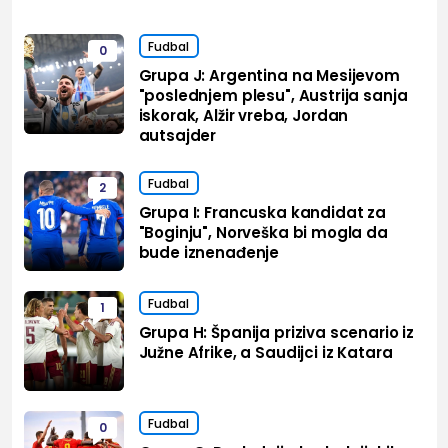
Fudbal
0
Grupa J: Argentina na Mesijevom
"poslednjem plesu", Austrija sanja
iskorak, Alžir vreba, Jordan
autsajder
Fudbal
2
Grupa I: Francuska kandidat za
"Boginju", Norveška bi mogla da
bude iznenađenje
Fudbal
1
Grupa H: Španija priziva scenario iz
Južne Afrike, a Saudijci iz Katara
Fudbal
0