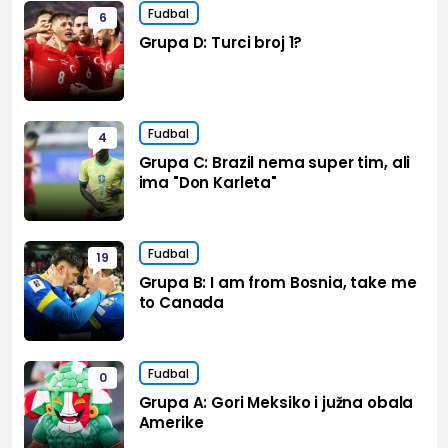
Fudbal
6
Grupa D: Turci broj 1?
Fudbal
4
Grupa C: Brazil nema super tim, ali
ima "Don Karleta"
Fudbal
19
Grupa B: I am from Bosnia, take me
to Canada
Fudbal
0
Grupa A: Gori Meksiko i južna obala
Amerike