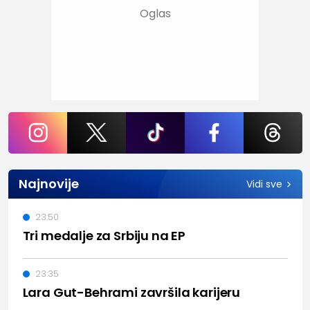
Najnovije
Vidi sve
23:50
Tri medalje za Srbiju na EP
23:35
Lara Gut-Behrami završila karijeru