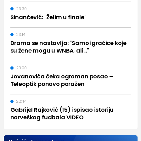
23:30
Sinančević: "Želim u finale"
23:14
Drama se nastavlja: "Samo igračice koje
su žene mogu u WNBA, ali..."
23:00
Jovanovića čeka ogroman posao –
Teleoptik ponovo poražen
22:44
Gabrijel Rajković (15) ispisao istoriju
norveškog fudbala VIDEO