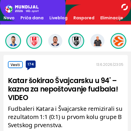
Novo
Priča dana
Liveblog
Raspored
Eliminacije
174
13.6.2026.
23:05
Vesti
Katar šokirao Švajcarsku u 94' –
kazna za nepoštovanje fudbala!
VIDEO
Fudbaleri Katara i Švajcarske remizirali su
rezultatom 1:1 (0:1) u prvom kolu grupe B
Svetskog prvenstva.