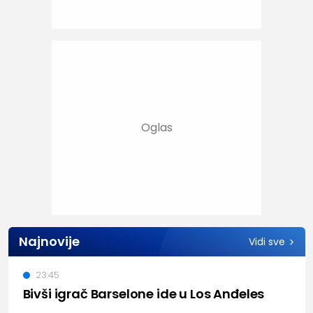
Najnovije
Vidi sve
23:45
Bivši igrač Barselone ide u Los Anđeles