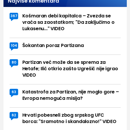
Najviše komentara
Košmaran debi kapitalca – Zvezda se
367
vraća sa zaostatkom; "Da zaključimo o
Lukasenu..." VIDEO
Šokantan poraz Partizana
104
Partizan već može da se sprema za
80
Hetafe; Ilić otkrio zašto Ugrešić nije igrao
VIDEO
Katastrofa za Partizan, nije moglo gore –
63
Evropa nemoguća misija?
Hrvati pobesneli zbog srpskog UFC
62
borca: "Sramotno i skandalozno!" VIDEO