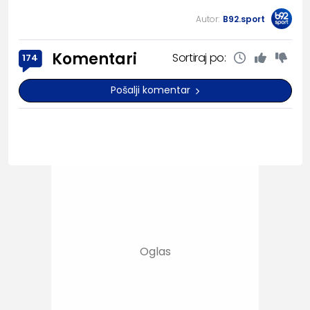
Autor:
B92.sport
Komentari
Sortiraj po:
174
Pošalji komentar