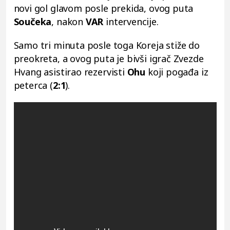
novi gol glavom posle prekida, ovog puta
Součeka
, nakon
VAR
intervencije.
Samo tri minuta posle toga Koreja stiže do
preokreta, a ovog puta je bivši igrač Zvezde
Hvang asistirao rezervisti
Ohu
koji pogađa iz
peterca (
2:1
).