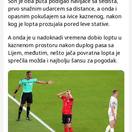
Son je oba puta podigao navijače sa sedišta,
prvo snažnim udarcem sa distance, a onda i
opasnim pokušajem sa ivice kaznenog, nakon
kog je lopta prozujala pored leve stative.
A onda je u nadoknadi vremena dobio loptu u
kaznenom prostoru nakon duplog pasa sa
Lijem, međutim, nešto jača povratna lopta je
sprečila možda i najbolju šansu za pogodak.