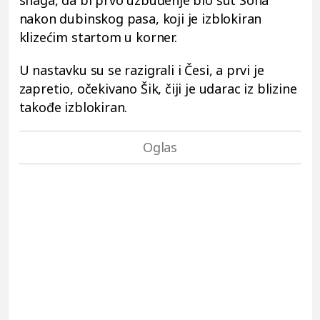
nakon dubinskog pasa, koji je izblokiran
klizećim startom u korner.
U nastavku su se razigrali i Česi, a prvi je
zapretio, očekivano Šik, čiji je udarac iz blizine
takođe izblokiran.