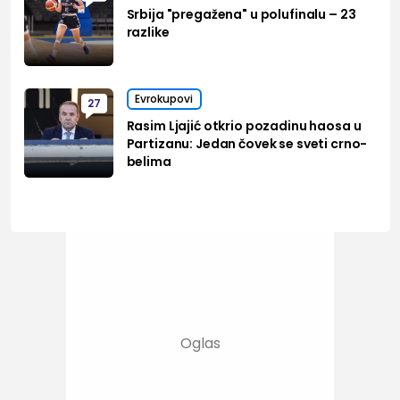
Srbija "pregažena" u polufinalu – 23
razlike
Evrokupovi
27
Rasim Ljajić otkrio pozadinu haosa u
Partizanu: Jedan čovek se sveti crno-
belima