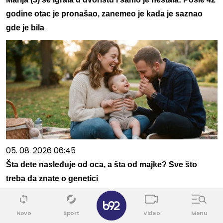
godine otac je pronašao, zanemeo je kada je saznao
gde je bila
05. 08. 2026 06:45
Šta dete nasleđuje od oca, a šta od majke? Sve što
treba da znate o genetici
Novo
Sport
Video
Menu