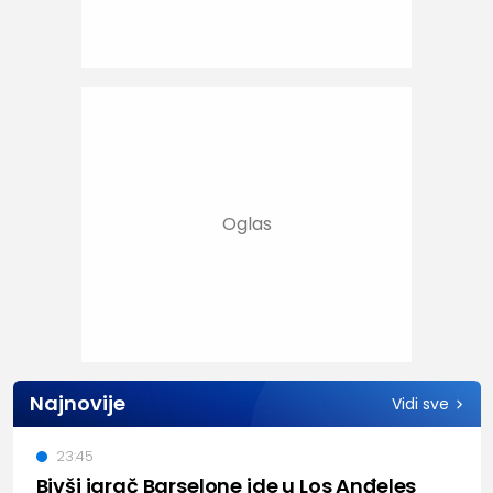
Najnovije
Vidi sve
23:45
Bivši igrač Barselone ide u Los Anđeles