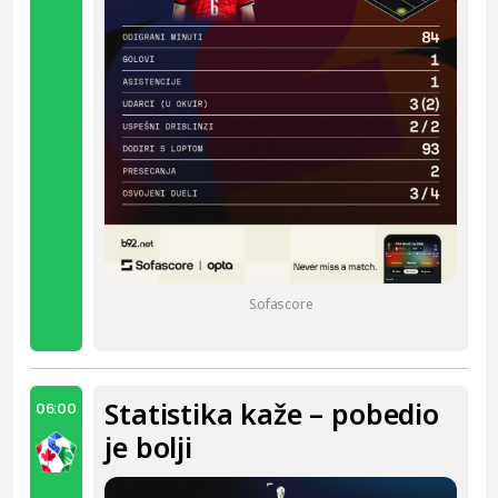
Sofascore
Statistika kaže – pobedio
06:00
je bolji