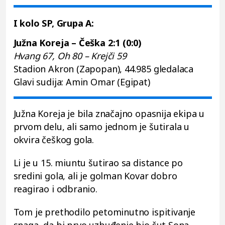
I kolo SP, Grupa A:
Južna Koreja – Češka 2:1 (0:0)
Hvang 67, Oh 80 – Krejči 59
Stadion Akron (Zapopan), 44.985 gledalaca
Glavi sudija: Amin Omar (Egipat)
Južna Koreja je bila značajno opasnija ekipa u
prvom delu, ali samo jednom je šutirala u
okvira češkog gola.
Li je u 15. miuntu šutirao sa distance po
sredini gola, ali je golman Kovar dobro
reagirao i odbranio.
Tom je prethodilo petominutno ispitivanje
snaga, da bi prvo uzbuđenje bio šut Sona