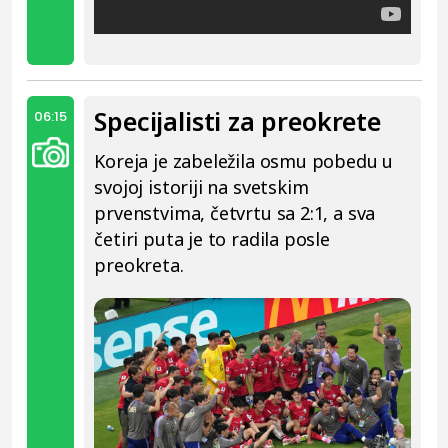
Specijalisti za preokrete
06:15
Koreja je zabeležila osmu pobedu u
svojoj istoriji na svetskim
prvenstvima, četvrtu sa 2:1, a sva
četiri puta je to radila posle
preokreta.