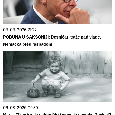
08. 08. 2026 21:22
POBUNA U SAKSONIJI: Desničari traže pad vlade,
Nemačka pred raspadom
06. 08. 2026 09:39
Marija (3) se igrala u dvorištu i samo je nestala: Posle 42