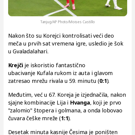
Tanjug/AP Photo/Moises Castillo
Nakon što su Korejci kontrolisati veći deo
meča u prvih sat vremena igre, usledio je šok
u Gvaladalahari.
Krejči
je iskoristio fantastično
ubacivanje Kufala rukom iz auta i glavom
zatresao mrežu rivala u 59. minutu (
0:1
).
Međutim, već u 67. Koreja je izjednačila, nakon
sjajne kombinacije Lija i
Hvanga
, koji je prvo
"zalomio" štopera i golmana, a onda lobovao
čuvara češke mreže (
1:1
).
Desetak minuta kasnije Česima je poništen