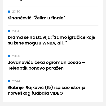
23:30
Sinančević: "Želim u finale"
23:14
Drama se nastavlja: "Samo igračice koje
su žene mogu u WNBA, ali..."
23:00
Jovanovića čeka ogroman posao –
Teleoptik ponovo poražen
22:44
Gabrijel Rajković (15) ispisao istoriju
norveškog fudbala VIDEO