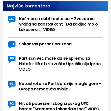
Najviše komentara
Košmaran debi kapitalca – Zvezda se
367
vraća sa zaostatkom; "Da zaključimo o
Lukasenu..." VIDEO
Šokantan poraz Partizana
104
Partizan već može da se sprema za
80
Hetafe; Ilić otkrio zašto Ugrešić nije igrao
VIDEO
Katastrofa za Partizan, nije moglo gore –
63
Evropa nemoguća misija?
Hrvati pobesneli zbog srpskog UFC
62
borca: "Sramotno i skandalozno!" VIDEO