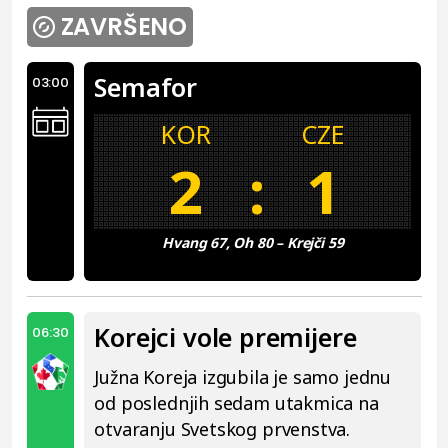
ZAVRŠENO
Semafor
03:00
KOR
CZE
2
:
1
Hvang 67, Oh 80 – Krejči 59
Korejci vole premijere
06:30
Južna Koreja izgubila je samo jednu
od poslednjih sedam utakmica na
otvaranju Svetskog prvenstva.