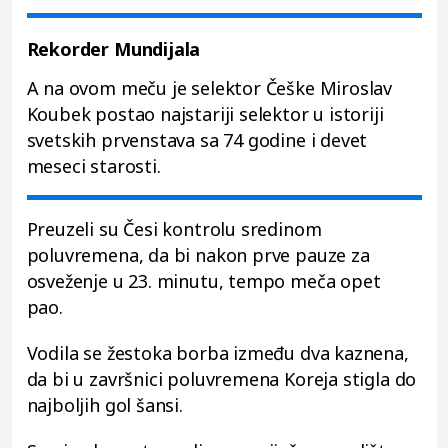
Rekorder Mundijala
A na ovom meču je selektor Češke Miroslav
Koubek postao najstariji selektor u istoriji
svetskih prvenstava sa 74 godine i devet
meseci starosti.
Preuzeli su Česi kontrolu sredinom
poluvremena, da bi nakon prve pauze za
osveženje u 23. minutu, tempo meča opet
pao.
Vodila se žestoka borba između dva kaznena,
da bi u završnici poluvremena Koreja stigla do
najboljih gol šansi.