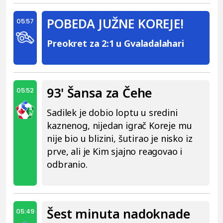
POBEDA JUŽNE KOREJE!
05:57
Preokret za 2:1 u Gvaladalahari
93' Šansa za Čehe
05:52
Sadilek je dobio loptu u sredini
kaznenog, nijedan igrač Koreje mu
nije bio u blizini, šutirao je nisko iz
prve, ali je Kim sjajno reagovao i
odbranio.
Šest minuta nadoknade
05:49