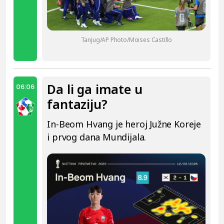
Tanjug/AP Photo/Moises Castillo
Da li ga imate u
06:06
fantaziju?
In-Beom Hvang je heroj Južne Koreje
i prvog dana Mundijala.