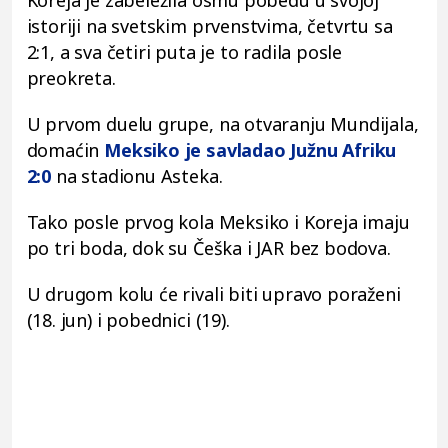
istoriji na svetskim prvenstvima, četvrtu sa
2:1, a sva četiri puta je to radila posle
preokreta.
U prvom duelu grupe, na otvaranju Mundijala,
domaćin
Meksiko je savladao Južnu Afriku
2:0
na stadionu Asteka.
Tako posle prvog kola Meksiko i Koreja imaju
po tri boda, dok su Češka i JAR bez bodova.
U drugom kolu će rivali biti upravo poraženi
(18. jun) i pobednici (19).