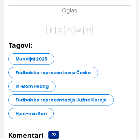
Tagovi:
Mundijal 2026
Fudbalska reprezentacija Češke
In-Bom Hvang
Fudbalska reprezentacija Južne Koreje
Hjun-min Son
Komentari
72