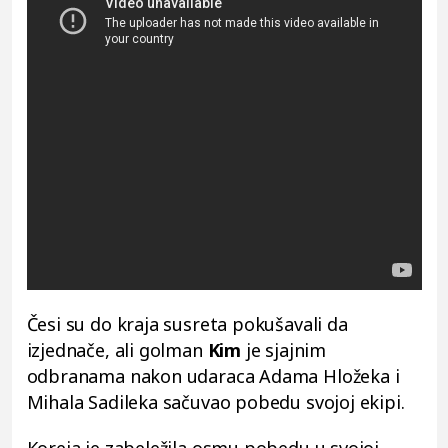
Česi su do kraja susreta pokušavali da
izjednače, ali golman
Kim
je sjajnim
odbranama nakon udaraca Adama Hložeka i
Mihala Sadileka sačuvao pobedu svojoj ekipi.
Koreja je zabeležila osmu pobedu u svojoj