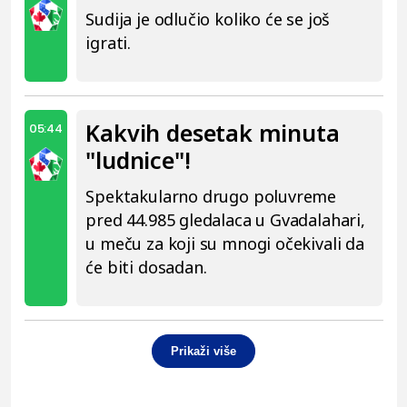
Sudija je odlučio koliko će se još
igrati.
Kakvih desetak minuta
05:44
"ludnice"!
Spektakularno drugo poluvreme
pred 44.985 gledalaca u Gvadalahari,
u meču za koji su mnogi očekivali da
će biti dosadan.
Prikaži više