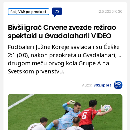
72
12.6.2026.
6:30
Šok, VAR pa preokret
Bivši igrač Crvene zvezde režirao
spektakl u Gvadalahari! VIDEO
Fudbaleri Južne Koreje savladali su Češke
2:1 (0:0), nakon preokreta u Gvadalahari, u
drugom meču prvog kola Grupe A na
Svetskom prvenstvu.
Autor:
B92.sport