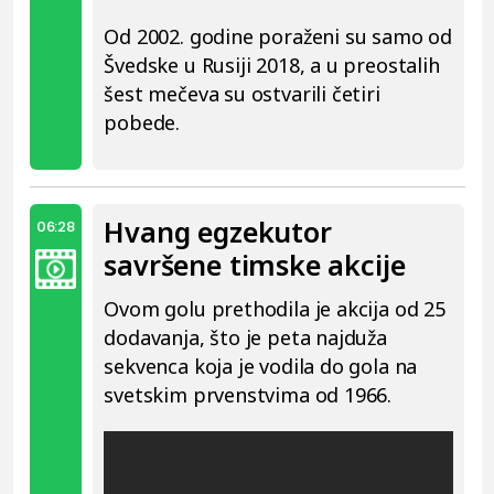
Od 2002. godine poraženi su samo od
Švedske u Rusiji 2018, a u preostalih
šest mečeva su ostvarili četiri
pobede.
Hvang egzekutor
06:28
savršene timske akcije
Ovom golu prethodila je akcija od 25
dodavanja, što je peta najduža
sekvenca koja je vodila do gola na
svetskim prvenstvima od 1966.