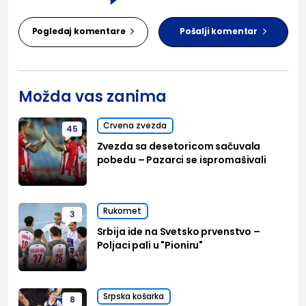
Pogledaj komentare
Pošalji komentar
Možda vas zanima
Crvena zvezda
45
Zvezda sa desetoricom sačuvala
pobedu – Pazarci se ispromašivali
Rukomet
3
Srbija ide na Svetsko prvenstvo –
Poljaci pali u "Pioniru"
Srpska košarka
8