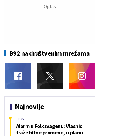
B92 na društvenim mrežama
Najnovije
10:25
Alarm u Folksvagenu: Vlasnici
traže hitne promene, u planu