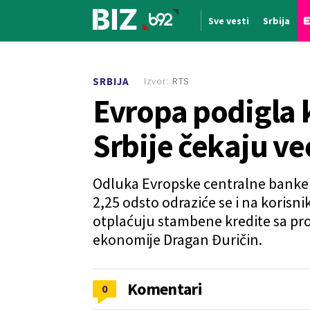
Sve vesti
Srbija
Nova vest
Izvor:
RTS
SRBIJA
Evropa podigla 
Srbije čekaju ve
Odluka Evropske centralne banke
2,25 odsto odraziće se i na korisnik
otplaćuju stambene kredite sa p
ekonomije Dragan Đuričin.
Komentari
0