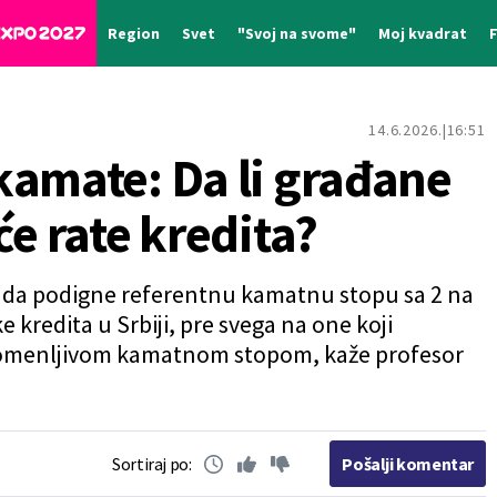
Region
Svet
"Svoj na svome"
Moj kvadrat
14.6.2026.
16:51
kamate: Da li građane
će rate kredita?
 da podigne referentnu kamatnu stopu sa 2 na
e kredita u Srbiji, pre svega na one koji
romenljivom kamatnom stopom, kaže profesor
Sortiraj po:
Pošalji komentar