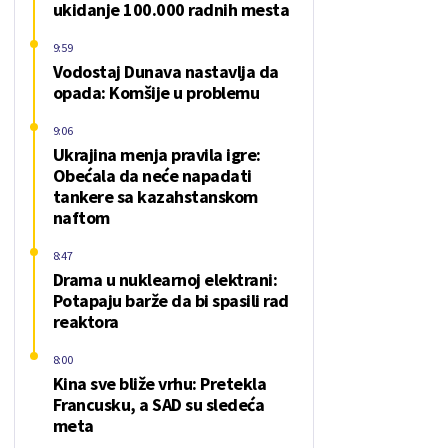
ukidanje 100.000 radnih mesta
9:59
Vodostaj Dunava nastavlja da
opada: Komšije u problemu
9:06
Ukrajina menja pravila igre:
Obećala da neće napadati
tankere sa kazahstanskom
naftom
8:47
Drama u nuklearnoj elektrani:
Potapaju barže da bi spasili rad
reaktora
8:00
Kina sve bliže vrhu: Pretekla
Francusku, a SAD su sledeća
meta