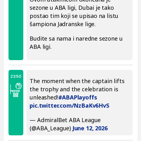
sezone u ABA ligi, Dubai je tako
postao tim koji se upisao na listu
šampiona Jadranske lige.
Budite sa nama i naredne sezone u
ABA ligi.
23:50
The moment when the captain lifts
the trophy and the celebration is
unleashed!
#ABAPlayoffs
pic.twitter.com/NzBaKv6HvS
— AdmiralBet ABA League
(@ABA_League)
June 12, 2026