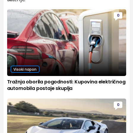
0
Visoki napon
Tražnja oborila pogodnosti: Kupovina električnog
automobila postaje skuplja
0