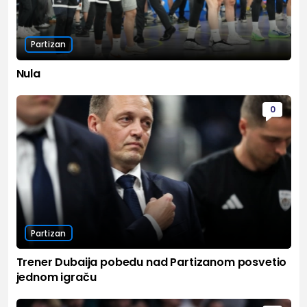
Partizan
Nula
0
Partizan
Trener Dubaija pobedu nad Partizanom posvetio
jednom igraču