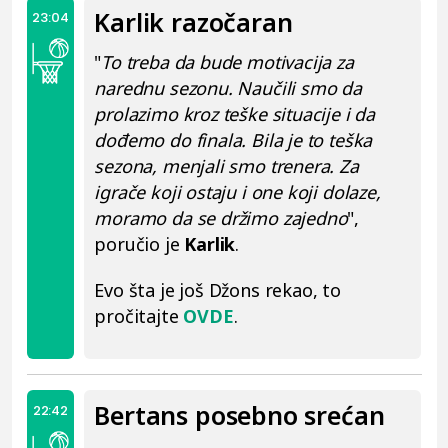
Karlik razočaran
23:04
"
To treba da bude motivacija za
narednu sezonu. Naučili smo da
prolazimo kroz teške situacije i da
dođemo do finala. Bila je to teška
sezona, menjali smo trenera. Za
igrače koji ostaju i one koji dolaze,
moramo da se držimo zajedno
",
poručio je
Karlik
.
Evo šta je još Džons rekao, to
pročitajte
OVDE
.
Bertans posebno srećan
22:42