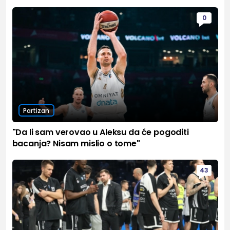
0
Partizan
"Da li sam verovao u Aleksu da će pogoditi
bacanja? Nisam mislio o tome"
43