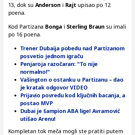
13, dok su
Anderson
i
Rajt
upisao po 12
poena.
Kod Partizana
Bonga
i
Sterling Braun
su imali
po 16 poena.
Trener Dubaija pobedu nad Partizanom
posvetio jednom igraču
Penjaroja razočaran: "To nije
normalno!"
Vašington o ostanku u Partizanu – dao
je kratak odgovor VIDEO
Prijavio povredu kod ključnih bacanja, a
postao MVP
Dubai je šampion ABA lige! Avramović
utišao Arenu!
Kompletan tok meča mogli ste pratiti putem