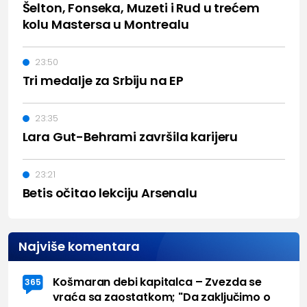
Šelton, Fonseka, Muzeti i Rud u trećem
kolu Mastersa u Montrealu
23:50
Tri medalje za Srbiju na EP
23:35
Lara Gut-Behrami završila karijeru
23:21
Betis očitao lekciju Arsenalu
Najviše komentara
Košmaran debi kapitalca – Zvezda se
365
vraća sa zaostatkom; "Da zaključimo o