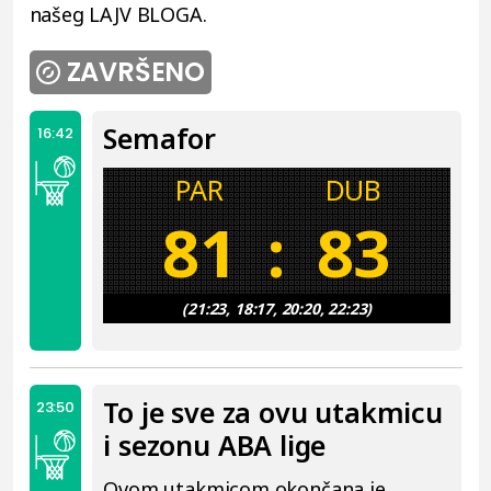
našeg LAJV BLOGA.
ZAVRŠENO
Semafor
16:42
PAR
DUB
81
:
83
(21:23, 18:17, 20:20, 22:23)
To je sve za ovu utakmicu
23:50
i sezonu ABA lige
Ovom utakmicom okončana je