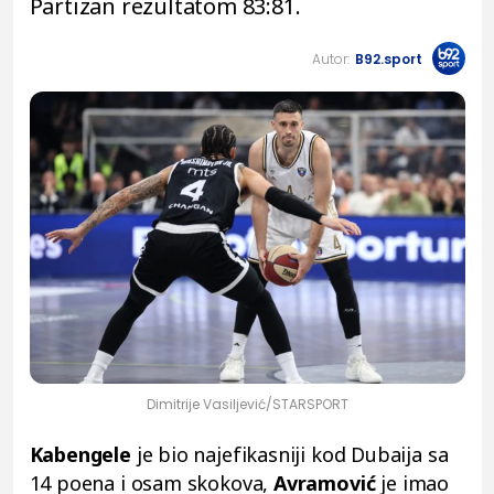
Partizan rezultatom 83:81.
Autor:
B92.sport
Dimitrije Vasiljević/STARSPORT
Kabengele
je bio najefikasniji kod Dubaija sa
14 poena i osam skokova,
Avramović
je imao