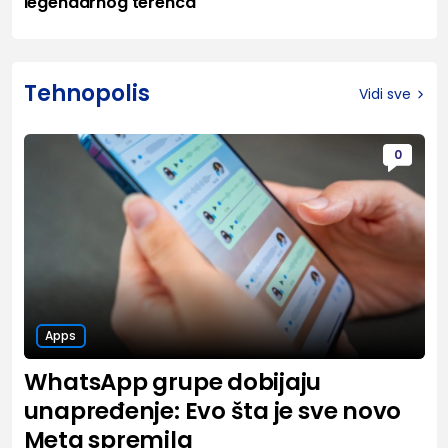
legendarnog terenca
Tehnopolis
Vidi sve
0
Apps
WhatsApp grupe dobijaju
unapređenje: Evo šta je sve novo
Meta spremila