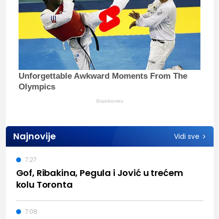
Unforgettable Awkward Moments From The
Olympics
Brainberries
Najnovije
Vidi sve
7:27
Gof, Ribakina, Pegula i Jović u trećem
kolu Toronta
7:08