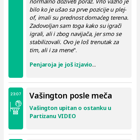
normalno doživeti poraz. Vrlo važno je
bilo ko je ušao sa prve pozicije u plej-
of, imali su prednost domaćeg terena.
Zadovoljan sam toga kako su igrači
igrali, ali i zbog navijača, jer smo se
stabilizovali. Ovo je loš trenutak za
tim, ali i za mene
".
Penjaroja je još izjavio
...
Vašington posle meča
23:07
Vašington upitan o ostanku u
Partizanu VIDEO