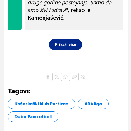
druge godine postojanja. Samo da
smo živi i zdravi
", rekao je
Kamenjašević
.
Prikaži više
Tagovi:
Košarkaški klub Partizan
ABA liga
Dubai Basketball