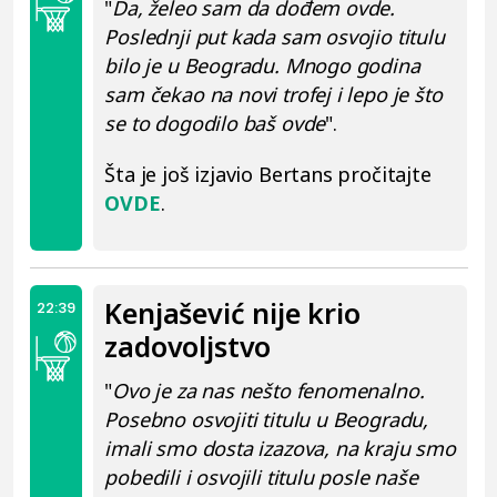
"
Da, želeo sam da dođem ovde.
Poslednji put kada sam osvojio titulu
bilo je u Beogradu. Mnogo godina
sam čekao na novi trofej i lepo je što
se to dogodilo baš ovde
".
Šta je još izjavio Bertans pročitajte
OVDE
.
Kenjašević nije krio
22:39
zadovoljstvo
"
Ovo je za nas nešto fenomenalno.
Posebno osvojiti titulu u Beogradu,
imali smo dosta izazova, na kraju smo
pobedili i osvojili titulu posle naše