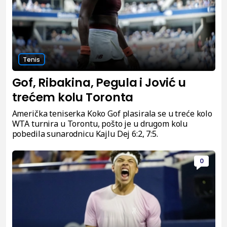
Tenis
Gof, Ribakina, Pegula i Jović u
trećem kolu Toronta
Američka teniserka Koko Gof plasirala se u treće kolo
WTA turnira u Torontu, pošto je u drugom kolu
pobedila sunarodnicu Kajlu Dej 6:2, 7:5.
0