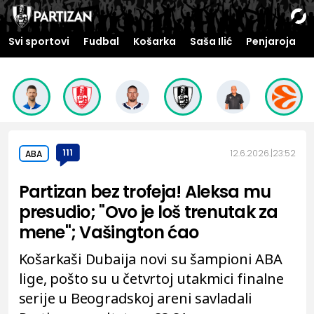
Svi sportovi
Fudbal
Košarka
Saša Ilić
Penjaroja
111
12.6.2026.
23:52
ABA
Partizan bez trofeja! Aleksa mu
presudio; "Ovo je loš trenutak za
mene"; Vašington ćao
Košarkaši Dubaija novi su šampioni ABA
lige, pošto su u četvrtoj utakmici finalne
serije u Beogradskoj areni savladali