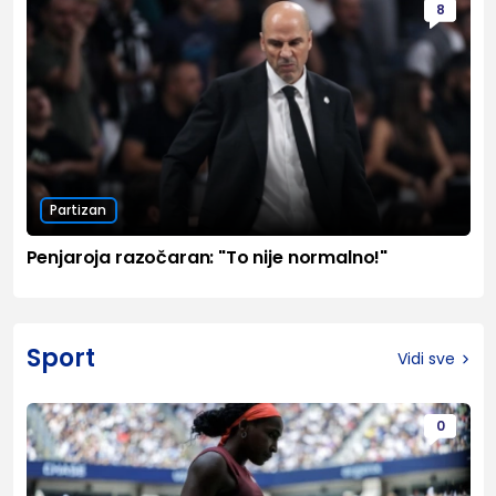
8
Partizan
Penjaroja razočaran: "To nije normalno!"
Sport
Vidi sve
0