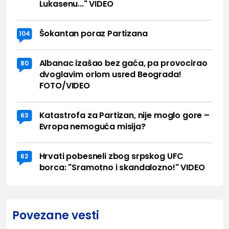
Lukasenu..." VIDEO
Šokantan poraz Partizana
104
Albanac izašao bez gaća, pa provocirao
80
dvoglavim orlom usred Beograda!
FOTO/VIDEO
Katastrofa za Partizan, nije moglo gore –
63
Evropa nemoguća misija?
Hrvati pobesneli zbog srpskog UFC
62
borca: "Sramotno i skandalozno!" VIDEO
Povezane vesti