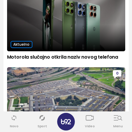
Aktuelno
Motorola slučajno otkrila naziv novog telefona
0
✕
Novo
Sport
Video
Menu
Aktuelno