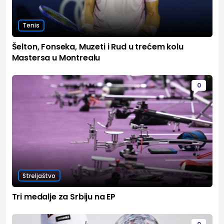
Tenis
Šelton, Fonseka, Muzeti i Rud u trećem kolu
Mastersa u Montrealu
0
Streljaštvo
Tri medalje za Srbiju na EP