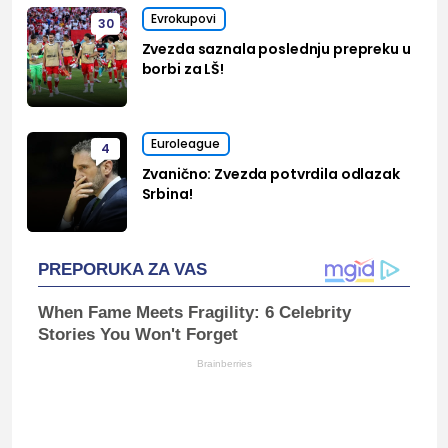
Evrokupovi
30
Zvezda saznala poslednju prepreku u
borbi za LŠ!
Euroleague
4
Zvanično: Zvezda potvrdila odlazak
Srbina!
PREPORUKA ZA VAS
When Fame Meets Fragility: 6 Celebrity
Stories You Won't Forget
Brainberries