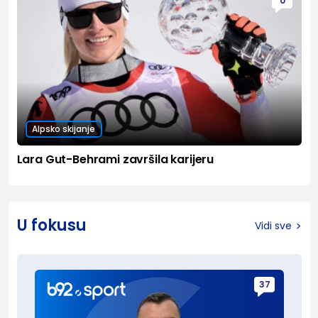
0
Alpsko skijanje
Lara Gut-Behrami završila karijeru
U fokusu
Vidi sve
37