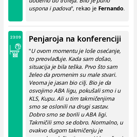
dođemo do trofeja. Bilo je puno
uspona i padova
", rekao je
Fernando
.
Penjaroja na konferenciji
23:09
"
U ovom momentu je loše osećanje,
to preovlađuje. Kada sam došao,
situacija je bila teška. Prvo što sam
želeo da promenim su male stvari.
Veoma je jasan bio cilj. Bio je da
osvojimo ABA ligu, pokušali smo i u
KLS, Kupu. Ali u tim takmičenjima
smo se oslonili na drugi sastav.
Dobro smo se borili u ABA ligi.
Takmičili smo se dobro. Normalno, u
ovakvo dugom takmičenju je