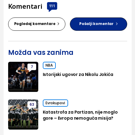
Komentari
111
Pogledaj komentare
Pošalji komentar
Možda vas zanima
NBA
7
Istorijski ugovor za Nikolu Jokića
Evrokupovi
63
Katastrofa za Partizan, nije moglo
gore – Evropa nemoguća misija?