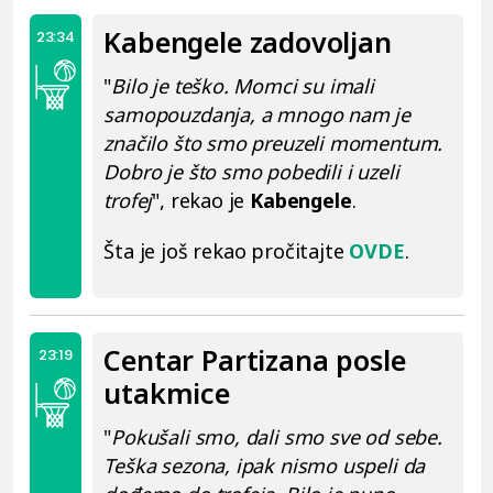
Kabengele zadovoljan
23:34
"
Bilo je teško. Momci su imali
samopouzdanja, a mnogo nam je
značilo što smo preuzeli momentum.
Dobro je što smo pobedili i uzeli
trofej
", rekao je
Kabengele
.
Šta je još rekao pročitajte
OVDE
.
Centar Partizana posle
23:19
utakmice
"
Pokušali smo, dali smo sve od sebe.
Teška sezona, ipak nismo uspeli da