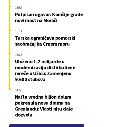
16:54
Potpisan ugovor: Komšije grade
novi most na Morači
16:11
Turska ograničava pomorski
saobraćaj ka Crnom moru
15:25
Uloženo 1,2 milijarde u
modernizaciju distirbutivne
mreže u Užicu: Zamenjeno
9.600 stubova
14:50
Nafta vredna bilion dolara
pokrenula novu dramu na
Grenlandu: Vlasti nisu dale
dozvolu