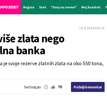
Region
Svet
"Svoj na svome"
Moj kvadrat
12.6.2026.
16:22
iše zlata nego
alna banka
je svoje rezerve zlatnih zlata na oko 550 tona,
Sortiraj po:
Pošalji komentar