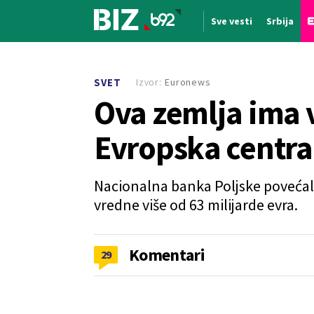
Sve vesti
Srbija
Nova vest
Izvor:
Euronews
SVET
Ova zemlja ima v
Evropska centr
Nacionalna banka Poljske povećala 
vredne više od 63 milijarde evra.
Komentari
29