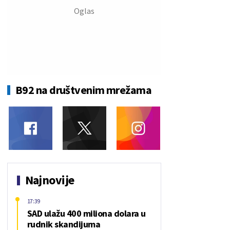
B92 na društvenim mrežama
Najnovije
17:39
SAD ulažu 400 miliona dolara u
rudnik skandijuma