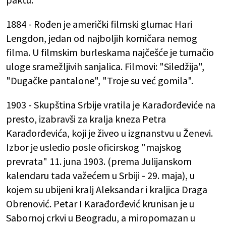
1884 - Rođen je američki filmski glumac Hari
Lengdon, jedan od najboljih komičara nemog
filma. U filmskim burleskama najčešće je tumačio
uloge sramežljivih sanjalica. Filmovi: "Siledžija",
"Dugačke pantalone", "Troje su već gomila".
1903 - Skupština Srbije vratila je Karađorđeviće na
presto, izabravši za kralja kneza Petra
Karađorđevića, koji je živeo u izgnanstvu u Ženevi.
Izbor je usledio posle oficirskog "majskog
prevrata" 11. juna 1903. (prema Julijanskom
kalendaru tada važećem u Srbiji - 29. maja), u
kojem su ubijeni kralj Aleksandar i kraljica Draga
Obrenović. Petar I Karađorđević krunisan je u
Sabornoj crkvi u Beogradu, a miropomazan u