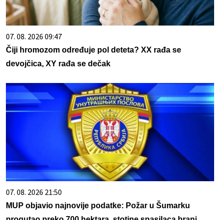
07. 08. 2026 09:47
Čiji hromozom određuje pol deteta? XX rađa se
devojčica, XY rađa se dečak
07. 08. 2026 21:50
MUP objavio najnovije podatke: Požar u Šumarku
progutao preko 700 hektara, stotine spasilaca brani