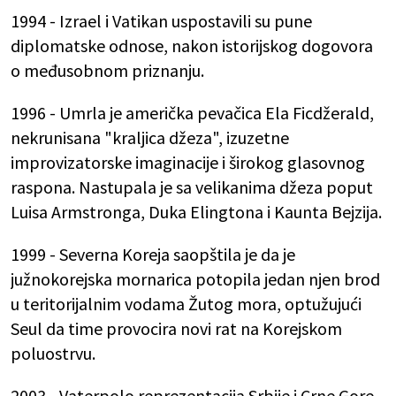
1994 - Izrael i Vatikan uspostavili su pune
diplomatske odnose, nakon istorijskog dogovora
o međusobnom priznanju.
1996 - Umrla je američka pevačica Ela Ficdžerald,
nekrunisana "kraljica džeza", izuzetne
improvizatorske imaginacije i širokog glasovnog
raspona. Nastupala je sa velikanima džeza poput
Luisa Armstronga, Duka Elingtona i Kaunta Bejzija.
1999 - Severna Koreja saopštila je da je
južnokorejska mornarica potopila jedan njen brod
u teritorijalnim vodama Žutog mora, optužujući
Seul da time provocira novi rat na Korejskom
poluostrvu.
2003 - Vaterpolo reprezentacija Srbije i Crne Gore