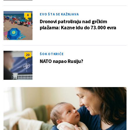
EVO ŠTA SE KAŽNJAVA
4
Dronovi patroliraju nad grčkim
plažama: Kazne idu do 73.000 evra
ŠOK OTKRIĆE
20
NATO napao Rusiju?