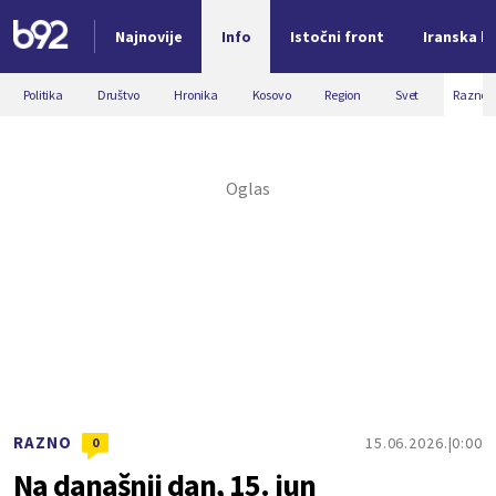
Najnovije
Info
Istočni front
Iranska kr
Nova vest
Politika
Društvo
Hronika
Kosovo
Region
Svet
Razno
RAZNO
15.06.2026.
0:00
0
Na današnji dan, 15. jun