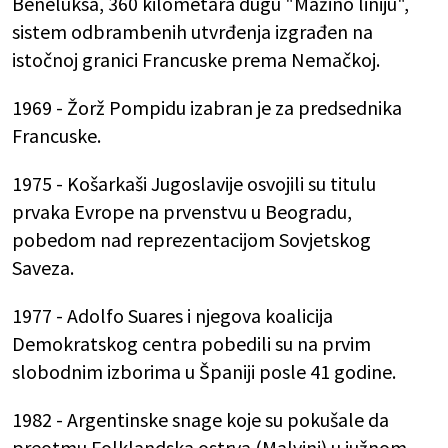
Beneluksa, 360 kilometara dugu "Mažino liniju",
sistem odbrambenih utvrđenja izgrađen na
istočnoj granici Francuske prema Nemačkoj.
1969 - Žorž Pompidu izabran je za predsednika
Francuske.
1975 - Košarkaši Jugoslavije osvojili su titulu
prvaka Evrope na prvenstvu u Beogradu,
pobedom nad reprezentacijom Sovjetskog
Saveza.
1977 - Adolfo Suares i njegova koalicija
Demokratskog centra pobedili su na prvim
slobodnim izborima u Španiji posle 41 godine.
1982 - Argentinske snage koje su pokušale da
preotmu Folklandska ostrva (Malvini) u južnom