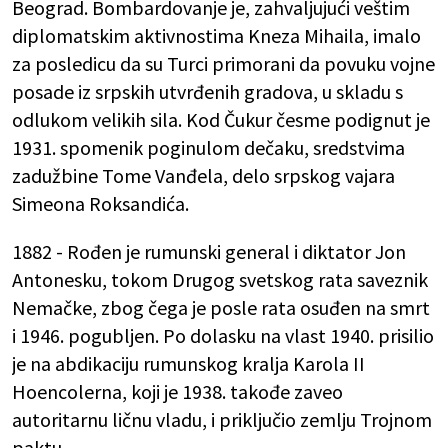
Beograd. Bombardovanje je, zahvaljujući veštim
diplomatskim aktivnostima Kneza Mihaila, imalo
za posledicu da su Turci primorani da povuku vojne
posade iz srpskih utvrđenih gradova, u skladu s
odlukom velikih sila. Kod Čukur česme podignut je
1931. spomenik poginulom dečaku, sredstvima
zadužbine Tome Vanđela, delo srpskog vajara
Simeona Roksandića.
1882 - Rođen je rumunski general i diktator Jon
Antonesku, tokom Drugog svetskog rata saveznik
Nemačke, zbog čega je posle rata osuđen na smrt
i 1946. pogubljen. Po dolasku na vlast 1940. prisilio
je na abdikaciju rumunskog kralja Karola II
Hoencolerna, koji je 1938. takođe zaveo
autoritarnu ličnu vladu, i priključio zemlju Trojnom
paktu.