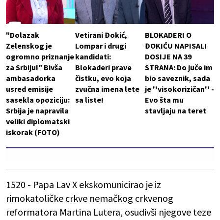
"Dolazak
Vetirani Đokić,
BLOKADERI O
Zelenskog je
Lompar i drugi
ĐOKIĆU NAPISALI
ogromno priznanje
kandidati:
DOSIJE NA 39
za Srbiju!" Bivša
Blokaderi prave
STRANA: Do juče im
ambasadorka
čistku, evo koja
bio saveznik, sada
usred emisije
zvučna imena lete
je ''visokorizičan'' -
sasekla opoziciju:
sa liste!
Evo šta mu
Srbija je napravila
stavljaju na teret
veliki diplomatski
iskorak (FOTO)
1520 - Papa Lav X ekskomunicirao je iz
rimokatoličke crkve nemačkog crkvenog
reformatora Martina Lutera, osudivši njegove teze