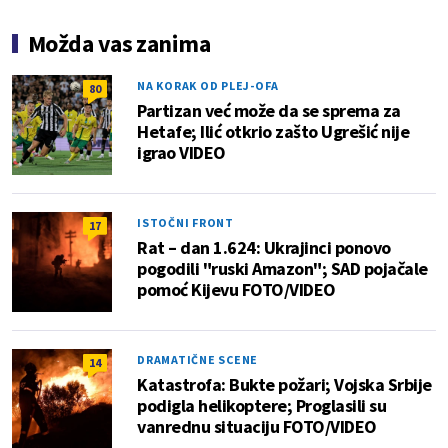
Možda vas zanima
NA KORAK OD PLEJ-OFA
80
Partizan već može da se sprema za
Hetafe; Ilić otkrio zašto Ugrešić nije
igrao VIDEO
ISTOČNI FRONT
17
Rat – dan 1.624: Ukrajinci ponovo
pogodili "ruski Amazon"; SAD pojačale
pomoć Kijevu FOTO/VIDEO
DRAMATIČNE SCENE
14
Katastrofa: Bukte požari; Vojska Srbije
podigla helikoptere; Proglasili su
vanrednu situaciju FOTO/VIDEO