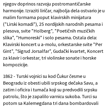
njegov doprinos razvoju postromantičarske
harmonije. Izraziti liričar, najbolja dela ostvario je u
malim formama poput klavirskih minijatura
("Lirski komadi"), 25 nordijskih narodnih pesama i
plesova, svite "Holberg", "Poetičnih muzičkih
slika", "Humoreski" i solo pesama. Ostala dela:
Klavirski koncert u a-molu, orkestarske svite "Per
Gint", "Sigrud Jorsalfar", Gudački kvartet, Koncert
za klavir i orkestar, tri violinske sonate i horske
kompozicije.
1862 - Turski vojnici su kod Čukur česme u
Beogradu iz obesti ubili srpskog dečaka Savu, a
zatim i oficira i tumača koji su predvodili srpsku
patrolu, što je zapalilo varnicu sukoba. Turci su
potom sa Kalemegdana tri dana bombardovali