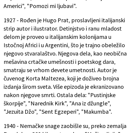
Americi", "Pomozi mi ljubavi".
1927 - Rođen je Hugo Prat, proslavljeni italijanski
strip autor i ilustrator. Detinjstvo i ranu mladost
delom je proveo u italijanskim kolonijama u
Istočnoj Africi i u Argentini, što je trajno obeležilo
njegovo stvaralaštvo. Njegova dela, kao neobična
mešavina crtačke umešnosti i poetskog dara,
smatraju se vrhom devete umetnosti. Autor je
čuvenog Korta Maltezea, koji je doživeo brojna
izdanja širom sveta. Više epizoda je ekranizovano
nakon njegove smrti. Ostala dela: "Pustinjske
škorpije", "Narednik Kirk", "Ana iz džungle",
"Jezuita Džo", "Sent Egzeperi", "Makumba".
1940 - Nemačke snage zaobišle su, preko zemalja