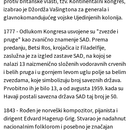
protiv britanske vlasti, tzv. Kontinentalni kongres,
izabrao je Džordža Vašingtona za generala i
glavnokomandujućeg vojske Ujedinjenih kolonija.
1777 - Odlukom Kongresa usvojene su "zvezde i
pruge" kao zvanično znamenje SAD. Prema
predanju, Betsi Ros, krojačica iz Filadelfije,
zaslužna je za izgled zastave SAD, na kojoj se
nalazi 13 naizmenično složenih vodoravnih crvenih
i belih pruga i u gornjem levom uglu polje sa belim
zvezdama, koje simbolizuju broj saveznih država.
Prvobitno ih je bilo 13, a od avgusta 1959. kada su
Havaji postali savezna država SAD taj broj je 50.
1843 - Rođen je norveški kompozitor, pijanista i
dirigent Edvard Hagerup Grig. Stvarao je nadahnut
nacionalnim folklorom i posebno je značajan