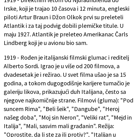
Irske, koji je trajao 10 časova i 12 minuta, engleski
piloti Artur Braun i Džon Olkok prvi su preleteli
Atlantik i za taj podvig dobili plemičke titule. U
maju 1927. Atlantik je preleteo Amerikanac Čarls
Lindberg koji je u avionu bio sam.
1919 - Rođen je italijanski filmski glumac i reditelj
Alberto Sordi. Igrao je u više od 200 filmova, a
dvadesetak je i režirao. U svet filma ušao je sa 15
godina, a tokom dugogodišnje karijere tumačio je
galeriju likova, prikazujući duh Italijana, često sa
njegove najkomičnije strane. Filmovi (gluma): "Pod
suncem Rima", "Beli šeik", "Dangube", "Heroj
našeg doba", "Moj sin Neron", "Veliki rat", "Mejd in
Italija", "Mali, sasvim mali građanin". Režija:
"Oprostite, da li ste za ili protiv?", "Italijan u