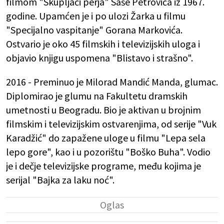
filmom "Skupljači perja" Saše Petrovića iz 1967.
godine. Upamćen je i po ulozi Žarka u filmu
"Specijalno vaspitanje" Gorana Markovića.
Ostvario je oko 45 filmskih i televizijskih uloga i
objavio knjigu uspomena "Blistavo i strašno".
2016 - Preminuo je Milorad Mandić Manda, glumac.
Diplomirao je glumu na Fakultetu dramskih
umetnosti u Beogradu. Bio je aktivan u brojnim
filmskim i televizijskim ostvarenjima, od serije "Vuk
Karadžić" do zapažene uloge u filmu "Lepa sela
lepo gore", kao i u pozorištu "Boško Buha". Vodio
je i dečje televizijske programe, među kojima je
serijal "Bajka za laku noć".