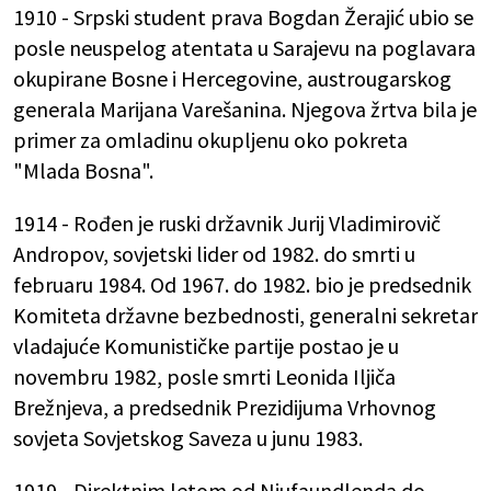
1910 - Srpski student prava Bogdan Žerajić ubio se
posle neuspelog atentata u Sarajevu na poglavara
okupirane Bosne i Hercegovine, austrougarskog
generala Marijana Varešanina. Njegova žrtva bila je
primer za omladinu okupljenu oko pokreta
"Mlada Bosna".
1914 - Rođen je ruski državnik Jurij Vladimirovič
Andropov, sovjetski lider od 1982. do smrti u
februaru 1984. Od 1967. do 1982. bio je predsednik
Komiteta državne bezbednosti, generalni sekretar
vladajuće Komunističke partije postao je u
novembru 1982, posle smrti Leonida Iljiča
Brežnjeva, a predsednik Prezidijuma Vrhovnog
sovjeta Sovjetskog Saveza u junu 1983.
1919 - Direktnim letom od Njufaundlenda do