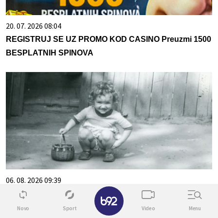
20. 07. 2026 08:04
REGISTRUJ SE UZ PROMO KOD CASINO Preuzmi 1500
BESPLATNIH SPINOVA
06. 08. 2026 09:39
✕
Marija (3) se igrala u dvorištu i samo je nestala: Posle 42
godine otac je pronašao, zanemeo je kada je saznao
Novo
Sport
Video
Menu