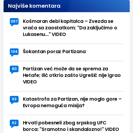
Najviše komentara
Košmaran debi kapitalca – Zvezda se
367
vraća sa zaostatkom; "Da zaključimo o
Lukasenu..." VIDEO
Šokantan poraz Partizana
104
Partizan već može da se sprema za
80
Hetafe; Ilić otkrio zašto Ugrešić nije igrao
VIDEO
Katastrofa za Partizan, nije moglo gore –
63
Evropa nemoguća misija?
Hrvati pobesneli zbog srpskog UFC
62
borca: "Sramotno i skandalozno!" VIDEO