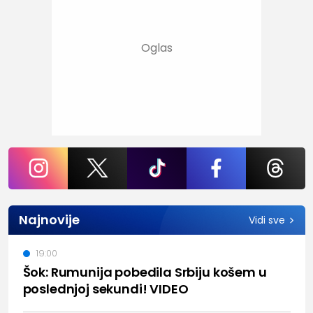
Najnovije
Vidi sve
19:00
Šok: Rumunija pobedila Srbiju košem u
poslednjoj sekundi! VIDEO