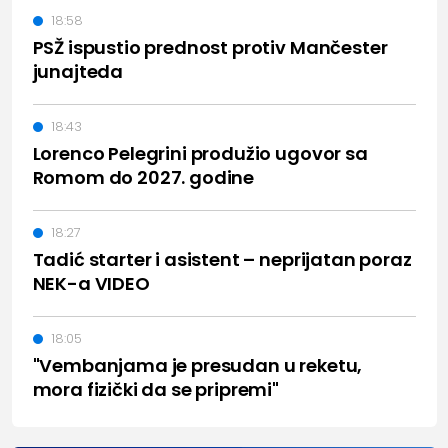
18:58
PSŽ ispustio prednost protiv Mančester
junajteda
18:43
Lorenco Pelegrini produžio ugovor sa
Romom do 2027. godine
18:27
Tadić starter i asistent – neprijatan poraz
NEK-a VIDEO
18:05
"Vembanjama je presudan u reketu,
mora fizički da se pripremi"