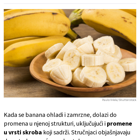
Paulo Vilela/Shutterstock
Kada se banana ohladi i zamrzne, dolazi do
promena u njenoj strukturi, uključujući i
promene
u vrsti skroba
koji sadrži. Stručnjaci objašnjavaju