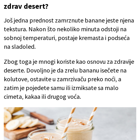
zdrav desert?
Još jedna prednost zamrznute banane jeste njena
tekstura. Nakon što nekoliko minuta odstoji na
sobnoj temperaturi, postaje kremasta i podseća
na sladoled.
Zbog toga je mnogi koriste kao osnovu za zdravije
deserte. Dovoljno je da zrelu bananu isečete na
kolutove, ostavite u zamrzivaču preko noći, a
zatim je pojedete samu ili izmiksate sa malo
cimeta, kakaa ili drugog voća.