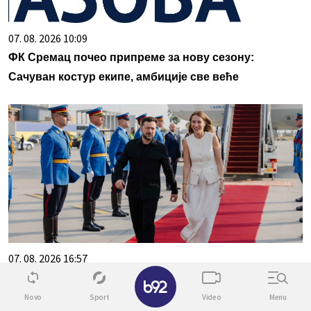
07. 08. 2026 10:09
ФК Сремац почео припреме за нову сезону:
Сачуван костур екипе, амбиције све веће
07. 08. 2026 16:57
✕
Зеленски стигао у Србију, дочекала га Дубравка
Ђедовић Хандановић
Novo
Sport
Video
Menu