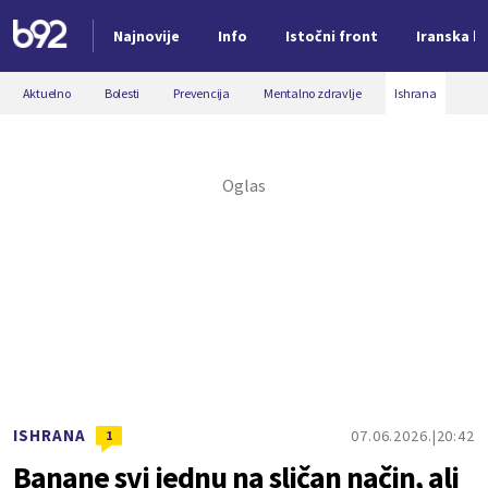
Najnovije
Info
Istočni front
Iranska kr
Nova vest
Aktuelno
Bolesti
Prevencija
Mentalno zdravlje
Ishrana
ISHRANA
07.06.2026.
20:42
1
Banane svi jednu na sličan način, ali