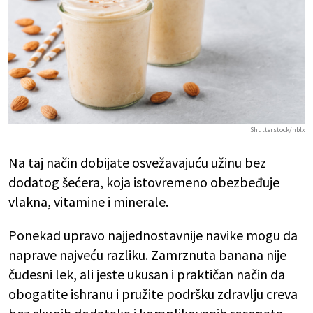
Shutterstock/nblx
Na taj način dobijate osvežavajuću užinu bez
dodatog šećera, koja istovremeno obezbeđuje
vlakna, vitamine i minerale.
Ponekad upravo najjednostavnije navike mogu da
naprave najveću razliku. Zamrznuta banana nije
čudesni lek, ali jeste ukusan i praktičan način da
obogatite ishranu i pružite podršku zdravlju creva