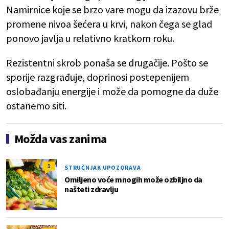
Namirnice koje se brzo vare mogu da izazovu brže
promene nivoa šećera u krvi, nakon čega se glad
ponovo javlja u relativno kratkom roku.
Rezistentni skrob ponaša se drugačije. Pošto se
sporije razgrađuje, doprinosi postepenijem
oslobađanju energije i može da pomogne da duže
ostanemo siti.
Možda vas zanima
1
STRUČNJAK UPOZORAVA
Omiljeno voće mnogih može ozbiljno da
našteti zdravlju