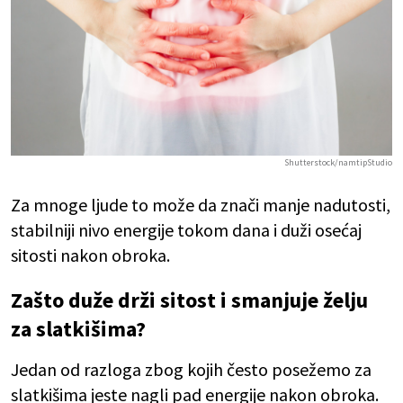
Shutterstock/namtipStudio
Za mnoge ljude to može da znači manje nadutosti,
stabilniji nivo energije tokom dana i duži osećaj
sitosti nakon obroka.
Zašto duže drži sitost i smanjuje želju
za slatkišima?
Jedan od razloga zbog kojih često posežemo za
slatkišima jeste nagli pad energije nakon obroka.