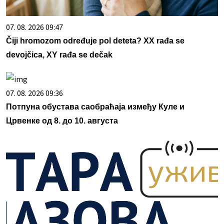
07. 08. 2026 09:47
Čiji hromozom određuje pol deteta? XX rađa se
devojčica, XY rađa se dečak
07. 08. 2026 09:36
Потпуна обустава саобраћаја између Куле и
Црвенке од 8. до 10. августа