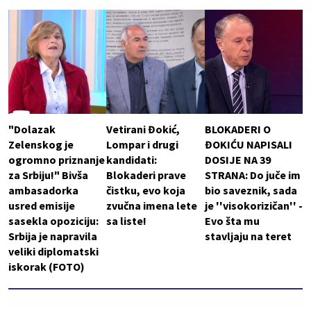
"Dolazak
Vetirani Đokić,
BLOKADERI O
Zelenskog je
Lompar i drugi
ĐOKIĆU NAPISALI
ogromno priznanje
kandidati:
DOSIJE NA 39
za Srbiju!" Bivša
Blokaderi prave
STRANA: Do juče im
ambasadorka
čistku, evo koja
bio saveznik, sada
usred emisije
zvučna imena lete
je ''visokorizičan'' -
sasekla opoziciju:
sa liste!
Evo šta mu
Srbija je napravila
stavljaju na teret
veliki diplomatski
iskorak (FOTO)