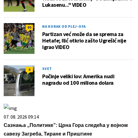
Lukasenu..." VIDEO
NA KORAK OD PLEJ-OFA
80
Partizan već može da se sprema za
Hetafe; Ilić otkrio zašto Ugrešić nije
igrao VIDEO
SVET
4
Počinje veliki lov: Amerika nudi
nagradu od 100 miliona dolara
07. 08. 2026 09:14
Сазнања „Политике”: Црна Гора следећа у војном
савезу Загреба, Тиране и Приштине