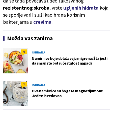
da se tada povećava udeo takozvanog
rezistentnog skroba
, vrste
ugljenih hidrata
koja
se sporije vari i služi kao hrana korisnim
bakterijama u
crevima
.
Možda vas zanima
0
ISHRANA
Namirnice koje ublažavaju migrenu: Šta jesti
da smanjite bol i učestalost napada
1
ISHRANA
Ove namirnice su bogate magnezijumom:
Jedite ih redovno