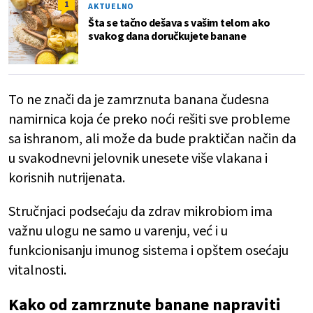
1
AKTUELNO
Šta se tačno dešava s vašim telom ako
svakog dana doručkujete banane
To ne znači da je zamrznuta banana čudesna
namirnica koja će preko noći rešiti sve probleme
sa ishranom, ali može da bude praktičan način da
u svakodnevni jelovnik unesete više vlakana i
korisnih nutrijenata.
Stručnjaci podsećaju da zdrav mikrobiom ima
važnu ulogu ne samo u varenju, već i u
funkcionisanju imunog sistema i opštem osećaju
vitalnosti.
Kako od zamrznute banane napraviti