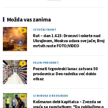
Možda vas zanima
ISTOČNI FRONT
25
Rat – dan 1.623: Dronovi i rakete nad
Ukrajinom, Moskva udara sve jače; Broj
mrtvih raste FOTO/VIDEO
VELIKI PREOKRET
0
Poznati trgovinski lanac zatvara 50
prodavnica: Deo radnika već dobio
otkaz
IZ MINUSA U BEOGRADU
367
Košmaran debi kapitalca – Zvezda se
vraća sa zaostatkom; "Da zaključimo o