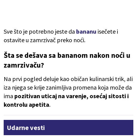
Sve što je potrebno jeste da
bananu
isečete i
ostavite u zamrzivač preko noći.
Šta se dešava sa bananom nakon noći u
zamrzivaču?
Na prvi pogled deluje kao običan kulinarski trik, ali
iza njega se krije zanimljiva promena koja može da
ima
pozitivan uticaj
na varenje, osećaj sitosti i
kontrolu apetita
.
Udarne vesti