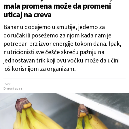
mala promena može da promeni
uticaj na creva
Bananu dodajemo u smutije, jedemo za
doručak ili posežemo za njom kada nam je
potreban brz izvor energije tokom dana. Ipak,
nutricionisti sve češće skreću pažnju na
jednostavan trik koji ovu voćku može da učini
još korisnijom za organizam.
Izvor:
Dnevni avaz