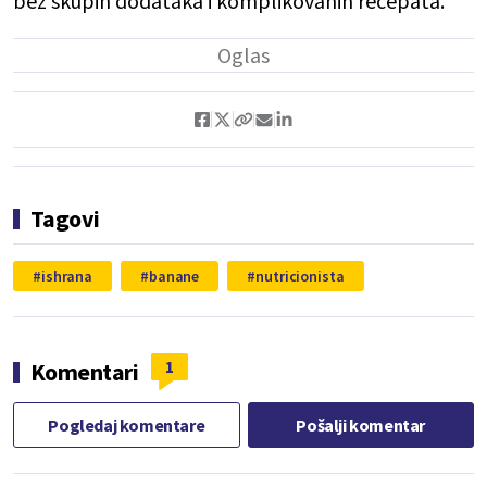
bez skupih dodataka i komplikovanih recepata.
Tagovi
ishrana
banane
nutricionista
1
Komentari
Pogledaj komentare
Pošalji komentar