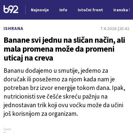
Najnovije
Info
Istočni front
Iranska kr
Nova vest
ISHRANA
7.6.2026.
20:42
Banane svi jednu na sličan način, ali
mala promena može da promeni
uticaj na creva
Bananu dodajemo u smutije, jedemo za
doručak ili posežemo za njom kada nam je
potreban brz izvor energije tokom dana. Ipak,
nutricionisti sve češće skreću pažnju na
jednostavan trik koji ovu voćku može da učini
još korisnijom za organizam.
Izvor: