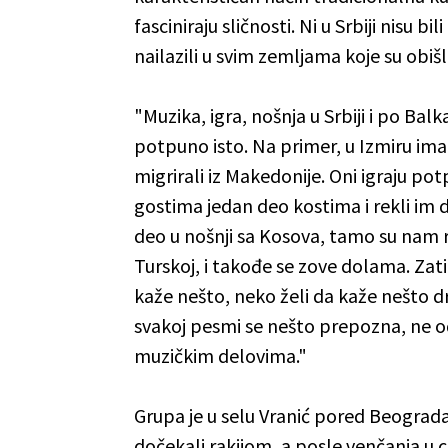
fasciniraju sličnosti. Ni u Srbiji nisu b
nailazili u svim zemljama koje su obišli
"Muzika, igra, nošnja u Srbiji i po Ba
potpuno isto. Na primer, u Izmiru ima 
migrirali iz Makedonije. Oni igraju p
gostima jedan deo kostima i rekli im d
deo u nošnji sa Kosova, tamo su nam re
Turskoj, i takođe se zove dolama. Zatim
kaže nešto, neko želi da kaže nešto d
svakoj pesmi se nešto prepozna, ne od
muzičkim delovima."
Grupa je u selu Vranić pored Beograda 
dočekali rakijom, a posle venčanja u cr