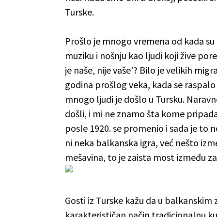
Turske.
Prošlo je mnogo vremena od kada su otiš
muziku i nošnju kao ljudi koji žive po
je naše, nije vaše’? Bilo je velikih mi
godina prošlog veka, kada se raspalo
mnogo ljudi je došlo u Tursku. Naravno
došli, i mi ne znamo šta kome pripad
posle 1920. se promenio i sada je to no
ni neka balkanska igra, već nešto izmeđ
mešavina, to je zaista most između za
Gosti iz Turske kažu da u balkanskim
karakterističan način tradicionalnu k