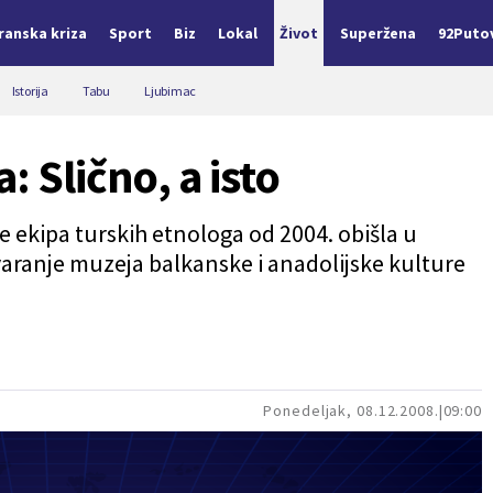
Iranska kriza
Sport
Biz
Lokal
Život
Superžena
92Puto
Istorija
Tabu
Ljubimac
: Slično, a isto
je ekipa turskih etnologa od 2004. obišla u
 otvaranje muzeja balkanske i anadolijske kulture
Ponedeljak, 08.12.2008.
09:00