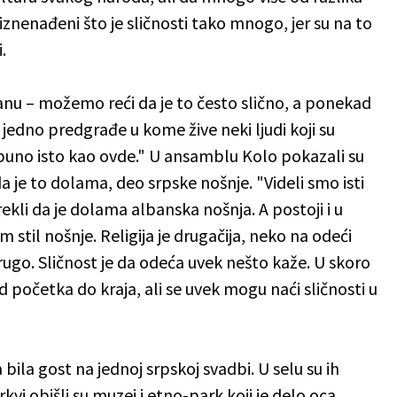
ili iznenađeni što je sličnosti tako mnogo, jer su na to
.
lkanu – možemo reći da je to često slično, a ponekad
jedno predgrađe u kome žive neki ljudi koji su
otpuno isto kao ovde." U ansamblu Kolo pokazali su
a je to dolama, deo srpske nošnje. "Videli smo isti
kli da je dolama albanska nošnja. A postoji i u
 stil nošnje. Religija je drugačija, neko na odeći
rugo. Sličnost je da odeća uvek nešto kaže. U skoro
 početka do kraja, ali se uvek mogu naći sličnosti u
bila gost na jednoj srpskoj svadbi. U selu su ih
kvi obišli su muzej i etno-park koji je delo oca