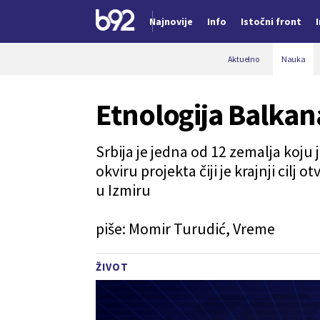
Najnovije
Info
Istočni front
Nova vest
Aktuelno
Nauka
Etnologija Balkana
Srbija je jedna od 12 zemalja koju 
okviru projekta čiji je krajnji cilj
u Izmiru
piše: Momir Turudić, Vreme
ŽIVOT