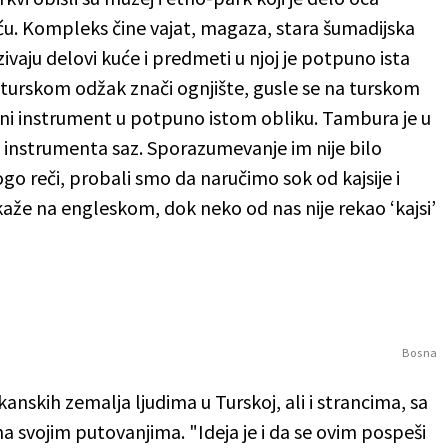
iću. Kompleks čine vajat, magaza, stara šumadijska
ivaju delovi kuće i predmeti u njoj je potpuno ista
a turskom odžak znači ognjište, gusle se na turskom
dni instrument u potpuno istom obliku. Tambura je u
u instrumenta saz. Sporazumevanje im nije bilo
o reči, probali smo da naručimo sok od kajsije i
aže na engleskom, dok neko od nas nije rekao ‘kajsi’
Bosna
lkanskih zemalja ljudima u Turskoj, ali i strancima, sa
na svojim putovanjima. "Ideja je i da se ovim pospeši