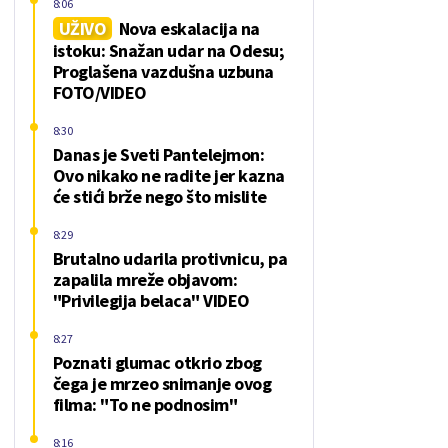
8:06
UŽIVO
Nova eskalacija na
istoku: Snažan udar na Odesu;
Proglašena vazdušna uzbuna
FOTO/VIDEO
8:30
Danas je Sveti Pantelejmon:
Ovo nikako ne radite jer kazna
će stići brže nego što mislite
8:29
Brutalno udarila protivnicu, pa
zapalila mreže objavom:
"Privilegija belaca" VIDEO
8:27
Poznati glumac otkrio zbog
čega je mrzeo snimanje ovog
filma: "To ne podnosim"
8:16