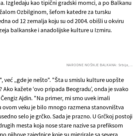
a. Izgledaju kao tipični gradski momci, a po Balkanu
alom Ozbilginom, šefom katedre za tursku
edna od 12 zemalja koju su od 2004. obišli u okviru
muzeja balkanske i anadolijske kulture u Izmiru.
NARODNE NOŠNJE BALKANA: Srbija,...
", već „gde je nešto". "Šta u smislu kulture uopšte
? Ako kažete ‘ovo pripada Beogradu’, onda je svako
 Čengiz Ajdin. "Na primer, mi smo uvek imali
u ovom veku je bilo mnogo razmena stanovništva
edno selo je grčko. Sada je prazno. U Grčkoj postoji
drugih mesta koja nose stare nazive sa prefiksom
smo njihove zajednice koje su migrirale sa severa