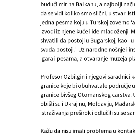
budući mir na Balkanu, a najbolji nači
da se vidi koliko smo slični, u stvari i
jedna pesma koju u Turskoj zovemo ‘al
izvodi iz njene kuće i ide mladoženji.
shvatili da postoji u Bugarskoj, kao i 
svuda postoji." Uz narodne nošnje i in
igara i pesama, a otvaranje muzeja pla
Profesor Ozbilgin i njegovi saradnici
granice koje bi obuhvatale područje u
granice bivšeg Otomanskog carstva. U
obišli su i Ukrajinu, Moldaviju, Mađarsku
istraživanja preširok i odlučili su se 
Kažu da nisu imali problema u kontakt