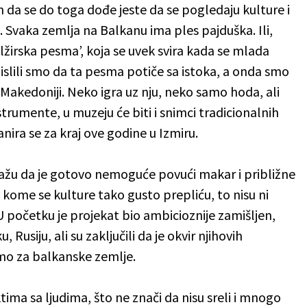
n da se do toga dođe jeste da se pogledaju kulture i
sti. Svaka zemlja na Balkanu ima ples pajduška. Ili,
žirska pesma’, koja se uvek svira kada se mlada
 Mislili smo da ta pesma potiče sa istoka, a onda smo
u Makedoniji. Neko igra uz nju, neko samo hoda, ali
strumente, u muzeju će biti i snimci tradicionalnih
nira se za kraj ove godine u Izmiru.
 kažu da je gotovo nemoguće povući makar i približne
 kome se kulture tako gusto prepliću, to nisu ni
 početku je projekat bio ambicioznije zamišljen,
, Rusiju, ali su zaključili da je okvir njihovih
samo za balkanske zemlje.
ima sa ljudima, što ne znači da nisu sreli i mnogo