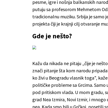
pesme, igre i nošnja balkanskih narod
putuju sa profesorom Mehmetom Odž
tradicionalnu muziku. Srbija je samo j
projekta čiji je krajnji cilj otvaranje 
Gde je nešto?
Kažu da nikada ne pitaju „čije je nešto
znači pitanje šta kom narodu pripada
ko živi u Beogradu vlasnik toga", kaže
političke probleme sa Grcima. Samo 
pod pritiskom vlada. U mom gradu, sus
grad Nea Izmira, Novi Izmir, i mnogo 
nea. Kada smo bili u Grčkoj, posetili 