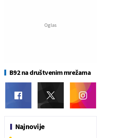
B92 na društvenim mrežama
Najnovije