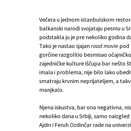
Večera u jednom istanbulskom restoran
balkanski narodi svojataju pesmu u S
podstakla ju je pre nekoliko godina 
Tako je nastao sjajan
road
movie
pod 
gorčine razgolitio besmisao očajničko
zajedničke kulture iščupa bar nešto št
imala i problema, nije bilo lako ubed
smatraju krvnim neprijateljem, a takv
manjkalo.
Njena iskustva, bar ona negativna, nisu
nekoliko dana u Srbiji, samo naizgled
Ajdin i Feruh Ozdinčar rade na univerz