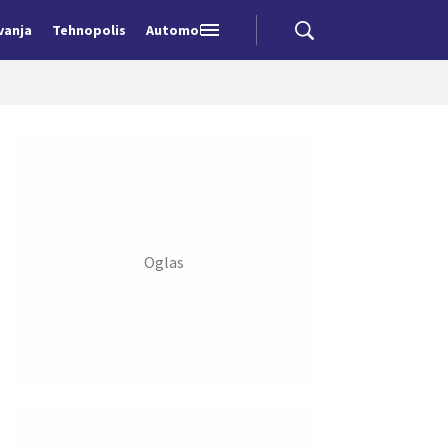
vanja
Tehnopolis
Automobili