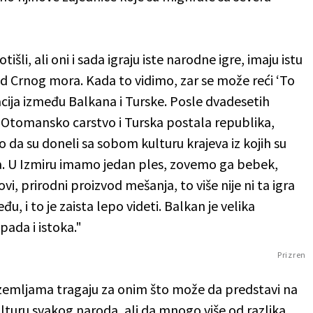
li, ali oni i sada igraju iste narodne igre, imaju istu
red Crnog mora. Kada to vidimo, zar se može reći ‘To
gracija između Balkana i Turske. Posle dvadesetih
 Otomansko carstvo i Turska postala republika,
 da su doneli sa sobom kulturu krajeva iz kojih su
a. U Izmiru imamo jedan ples, zovemo ga bebek,
vi, prirodni proizvod mešanja, to više nije ni ta igra
u, i to je zaista lepo videti. Balkan je velika
pada i istoka."
Prizren
 zemljama tragaju za onim što može da predstavi na
ulturu svakog naroda, ali da mnogo više od razlika