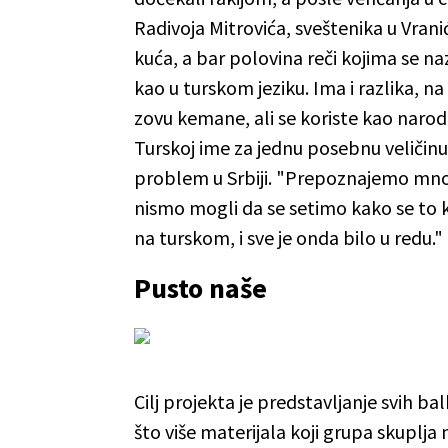
Radivoja Mitrovića, sveštenika u Vran
kuća, a bar polovina reči kojima se naz
kao u turskom jeziku. Ima i razlika, n
zovu kemane, ali se koriste kao naro
Turskoj ime za jednu posebnu veličin
problem u Srbiji. "Prepoznajemo mnog
nismo mogli da se setimo kako se to k
na turskom, i sve je onda bilo u redu."
Pusto naše
Cilj projekta je predstavljanje svih ba
što više materijala koji grupa skuplja 