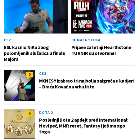
CS2
DOMAĆA SCENA
ESL kaznio NiKa zbog
Prijave za letnji Hearthstone
polomljenih slušalica u finalu
TURNIR su otvorene!
Majora
CS2
0
M0NESY izabrao tri najbolja saigrača u karijeri
– Braća Kovač na vrhu liste
DOTA 2
0
Poslednji Dota 2 apdejt pred International:
Novi peč, MMR reset, Fantasy i još mnogo
toga