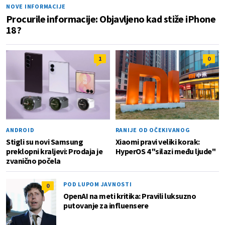
NOVE INFORMACIJE
Procurile informacije: Objavljeno kad stiže iPhone
18?
1
0
ANDROID
RANIJE OD OČEKIVANOG
Stigli su novi Samsung
Xiaomi pravi veliki korak:
preklopni kraljevi: Prodaja je
HyperOS 4 "silazi među ljude"
zvanično počela
POD LUPOM JAVNOSTI
0
OpenAI na meti kritika: Pravili luksuzno
putovanje za influensere