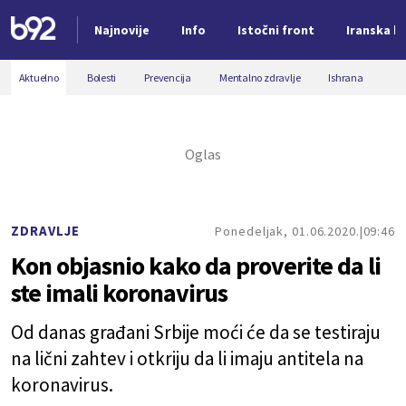
Najnovije
Info
Istočni front
Iranska kr
Nova vest
Aktuelno
Bolesti
Prevencija
Mentalno zdravlje
Ishrana
ZDRAVLJE
Ponedeljak, 01.06.2020.
09:46
Kon objasnio kako da proverite da li
ste imali koronavirus
Od danas građani Srbije moći će da se testiraju
na lični zahtev i otkriju da li imaju antitela na
koronavirus.