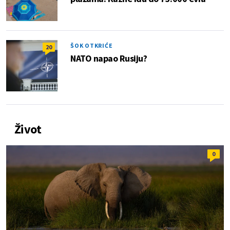
ŠOK OTKRIĆE
20
NATO napao Rusiju?
Život
0