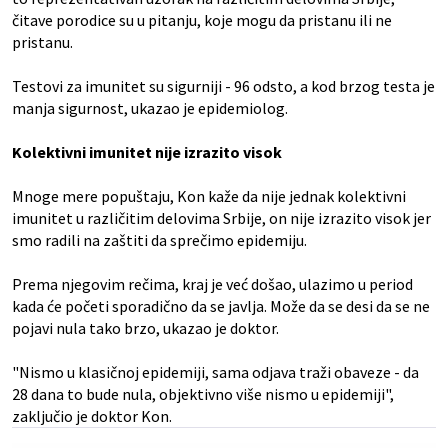
čitave porodice su u pitanju, koje mogu da pristanu ili ne
pristanu.
Testovi za imunitet su sigurniji - 96 odsto, a kod brzog testa je
manja sigurnost, ukazao je epidemiolog.
Kolektivni imunitet nije izrazito visok
Mnoge mere popuštaju, Kon kaže da nije jednak kolektivni
imunitet u različitim delovima Srbije, on nije izrazito visok jer
smo radili na zaštiti da sprečimo epidemiju.
Prema njegovim rečima, kraj je već došao, ulazimo u period
kada će početi sporadično da se javlja. Može da se desi da se ne
pojavi nula tako brzo, ukazao je doktor.
"Nismo u klasičnoj epidemiji, sama odjava traži obaveze - da
28 dana to bude nula, objektivno više nismo u epidemiji",
zaključio je doktor Kon.