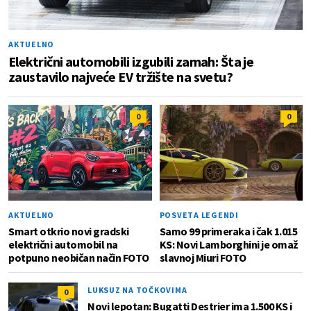
AKTUELNO
Električni automobili izgubili zamah: Šta je
zaustavilo najveće EV tržište na svetu?
0
0
AKTUELNO
POSVETA LEGENDI
Smart otkrio novi gradski
Samo 99 primeraka i čak 1.015
električni automobil na
KS: Novi Lamborghini je omaž
potpuno neobičan način FOTO
slavnoj Miuri FOTO
LUKSUZ NA TOČKOVIMA
0
Novi lepotan: Bugatti Destrier ima 1.500 KS i