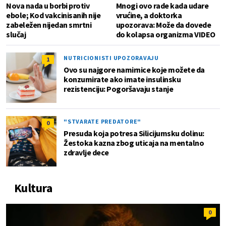
Nova nada u borbi protiv
Mnogi ovo rade kada udare
ebole; Kod vakcinisanih nije
vrućine, a doktorka
zabeležen nijedan smrtni
upozorava: Može da dovede
slučaj
do kolapsa organizma VIDEO
NUTRICIONISTI UPOZORAVAJU
1
Ovo su najgore namirnice koje možete da
konzumirate ako imate insulinsku
rezistenciju: Pogoršavaju stanje
"STVARATE PREDATORE"
0
Presuda koja potresa Silicijumsku dolinu:
Žestoka kazna zbog uticaja na mentalno
zdravlje dece
Kultura
0