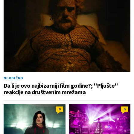
NEOBIČNO
Da li je ovo najbizarniji film godine?; "Pljušte"
reakcije na društvenim mrežama
0
0