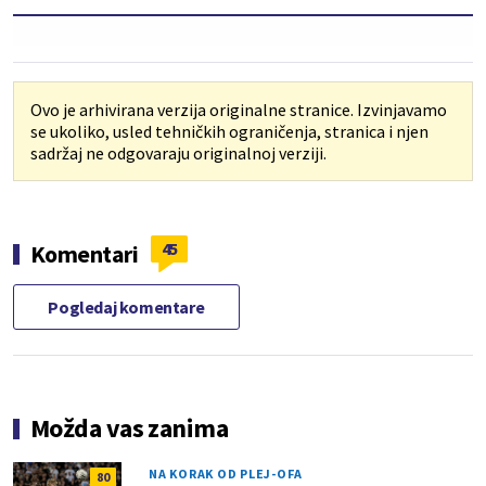
Ovo je arhivirana verzija originalne stranice. Izvinjavamo
se ukoliko, usled tehničkih ograničenja, stranica i njen
sadržaj ne odgovaraju originalnoj verziji.
45
Komentari
Pogledaj komentare
Možda vas zanima
NA KORAK OD PLEJ-OFA
80