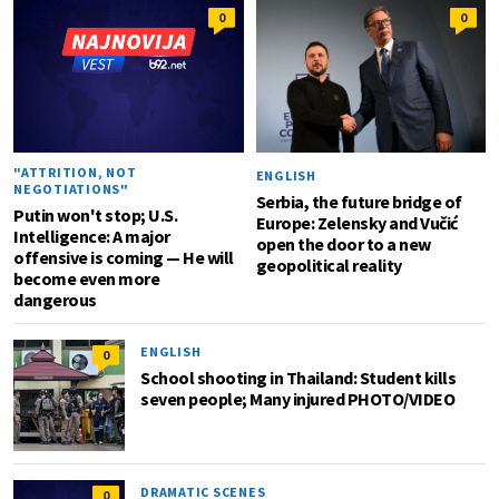
0
0
"ATTRITION, NOT
ENGLISH
NEGOTIATIONS"
Serbia, the future bridge of
Putin won't stop; U.S.
Europe: Zelensky and Vučić
Intelligence: A major
open the door to a new
offensive is coming — He will
geopolitical reality
become even more
dangerous
ENGLISH
0
School shooting in Thailand: Student kills
seven people; Many injured PHOTO/VIDEO
DRAMATIC SCENES
0