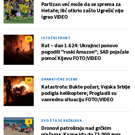
Partizan već može da se sprema za
Hetafe; Ilić otkrio zašto Ugrešić nije
igrao VIDEO
ISTOČNI FRONT
17
Rat – dan 1.624: Ukrajinci ponovo
pogodili "ruski Amazon"; SAD pojačale
pomoć Kijevu FOTO/VIDEO
DRAMATIČNE SCENE
14
Katastrofa: Bukte požari; Vojska Srbije
podigla helikoptere; Proglasili su
vanrednu situaciju FOTO/VIDEO
EVO ŠTA SE KAŽNJAVA
4
Dronovi patroliraju nad grčkim
plažama: Kazne idu do 73.000 evra