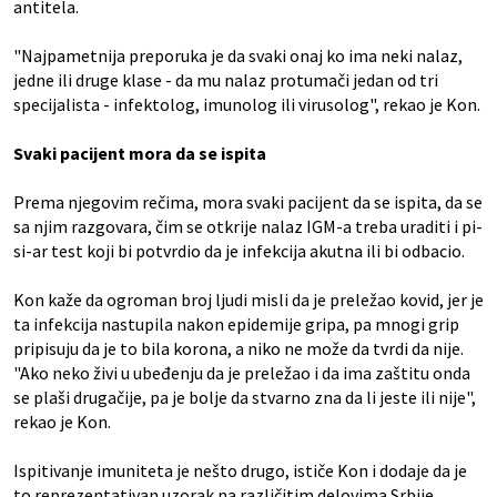
antitela.
"Najpametnija preporuka je da svaki onaj ko ima neki nalaz,
jedne ili druge klase - da mu nalaz protumači jedan od tri
specijalista - infektolog, imunolog ili virusolog", rekao je Kon.
Svaki pacijent mora da se ispita
Prema njegovim rečima, mora svaki pacijent da se ispita, da se
sa njim razgovara, čim se otkrije nalaz IGM-a treba uraditi i pi-
si-ar test koji bi potvrdio da je infekcija akutna ili bi odbacio.
Kon kaže da ogroman broj ljudi misli da je preležao kovid, jer je
ta infekcija nastupila nakon epidemije gripa, pa mnogi grip
pripisuju da je to bila korona, a niko ne može da tvrdi da nije.
"Ako neko živi u ubeđenju da je preležao i da ima zaštitu onda
se plaši drugačije, pa je bolje da stvarno zna da li jeste ili nije",
rekao je Kon.
Ispitivanje imuniteta je nešto drugo, ističe Kon i dodaje da je
to reprezentativan uzorak na različitim delovima Srbije,