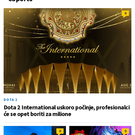
0
DOTA 2
Dota 2 International uskoro počinje, profesionalci
će se opet boriti za milione
0
0