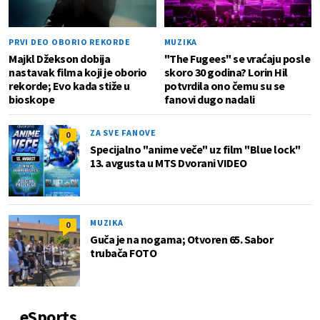
PRVI DEO OBORIO REKORDE
MUZIKA
Majkl Džekson dobija
"The Fugees" se vraćaju posle
nastavak filma koji je oborio
skoro 30 godina? Lorin Hil
rekorde; Evo kada stiže u
potvrdila ono čemu su se
bioskope
fanovi dugo nadali
ZA SVE FANOVE
0
Specijalno "anime veče" uz film "Blue lock"
13. avgusta u MTS Dvorani VIDEO
MUZIKA
0
Guča je na nogama; Otvoren 65. Sabor
trubača FOTO
eSports