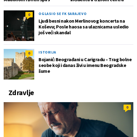
OGLASIO SE FK SARAJEVO
0
Ljudi besni nakon Merlinovog koncerta na
Koševu; Posle haosa sa ulaznicama usledio
još veći skandal
ISTORIJA
0
Bojanić: Beograđani u Carigradu – Тrag bolne
seobe koji i danas živi u imenu Beogradske
šume
Zdravlje
0