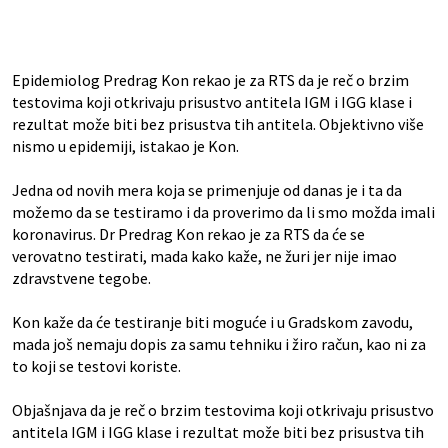
Epidemiolog Predrag Kon rekao je za RTS da je reč o brzim
testovima koji otkrivaju prisustvo antitela IGM i IGG klase i
rezultat može biti bez prisustva tih antitela. Objektivno više
nismo u epidemiji, istakao je Kon.
Jedna od novih mera koja se primenjuje od danas je i ta da
možemo da se testiramo i da proverimo da li smo možda imali
koronavirus. Dr Predrag Kon rekao je za RTS da će se
verovatno testirati, mada kako kaže, ne žuri jer nije imao
zdravstvene tegobe.
Kon kaže da će testiranje biti moguće i u Gradskom zavodu,
mada još nemaju dopis za samu tehniku i žiro račun, kao ni za
to koji se testovi koriste.
Objašnjava da je reč o brzim testovima koji otkrivaju prisustvo
antitela IGM i IGG klase i rezultat može biti bez prisustva tih