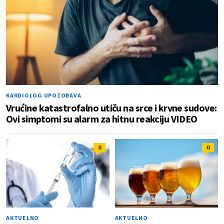
KARDIOLOG UPOZORAVA
Vrućine katastrofalno utiču na srce i krvne sudove:
Ovi simptomi su alarm za hitnu reakciju VIDEO
0
0
AKTUELNO
AKTUELNO