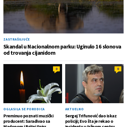
ZASTRAŠUJUĆE
Skandal u Nacionalnom parku: Uginulo 16 slonova
od trovanja cijanidom
0
0
OGLASILA SE PORODICA
AKTUELNO
Preminuo poznati muzički
Sergej Trifunović dao iskaz
producent: Sarađivao sa
policiji; Evo šta je rekao o
Madonom i Britni Spirs
incidentu u tržnom centru