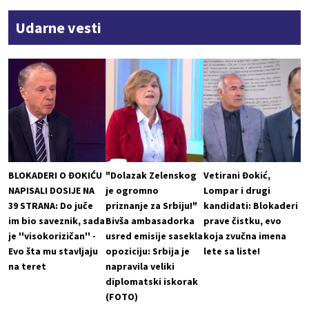
Udarne vesti
BLOKADERI O ĐOKIĆU
"Dolazak Zelenskog
Vetirani Đokić,
NAPISALI DOSIJE NA
je ogromno
Lompar i drugi
39 STRANA: Do juče
priznanje za Srbiju!"
kandidati: Blokaderi
im bio saveznik, sada
Bivša ambasadorka
prave čistku, evo
je ''visokorizičan'' -
usred emisije sasekla
koja zvučna imena
Evo šta mu stavljaju
opoziciju: Srbija je
lete sa liste!
na teret
napravila veliki
diplomatski iskorak
(FOTO)