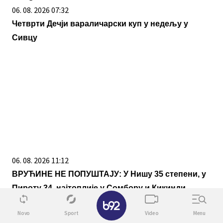
06. 08. 2026 07:32
Четврти Дечји вараличарски куп у недељу у
Сивцу
06. 08. 2026 11:12
ВРУЋИНЕ НЕ ПОПУШТАЈУ: У Нишу 35 степени, у
Пироту 34, најтоплије у Сомбору и Кикинди
✕
Novo
Sport
Video
Menu