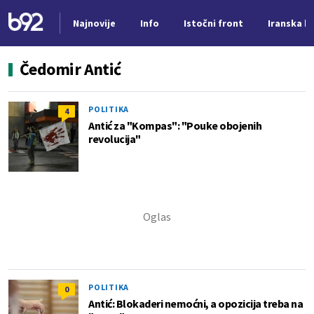
Najnovije
Info
Istočni front
Iranska kr
Nova vest
Čedomir Antić
POLITIKA
4
Antić za "Kompas": "Pouke obojenih
revolucija"
POLITIKA
0
Antić: Blokaderi nemoćni, a opozicija treba na