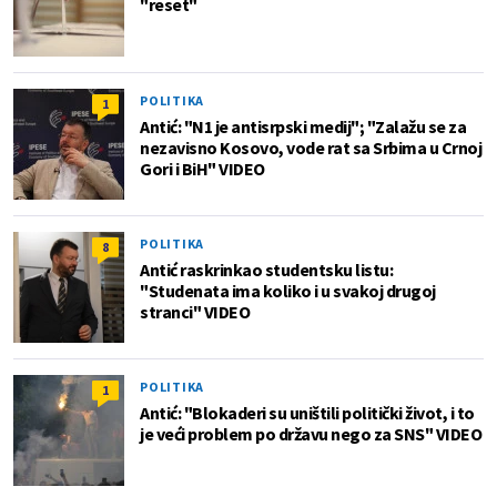
"reset"
POLITIKA
1
Antić: "N1 je antisrpski medij"; "Zalažu se za
nezavisno Kosovo, vode rat sa Srbima u Crnoj
Gori i BiH" VIDEO
POLITIKA
8
Antić raskrinkao studentsku listu:
"Studenata ima koliko i u svakoj drugoj
stranci" VIDEO
POLITIKA
1
Antić: "Blokaderi su uništili politički život, i to
je veći problem po državu nego za SNS" VIDEO