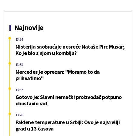
Najnovije
13:34
Misterija saobraćaje nesreće Nataše Pirc Musar;
Ko je bio s njom u kombiju?
13:33
Mercedes je oprezan: "Moramo to da
prihvatimo"
13:32
Gotovo je: Slavni nemački proizvođač potpuno
obustavio rad
13:28
Paklene temperature u Srbiji: Ovo je najvreliji
grad u 13 časova