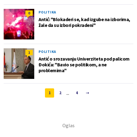
POLITIKA
0
Antić: "Blokaderi se, kad izgube na izborima,
žale da su izbori pokradeni"
POLITIKA
1
Antić o srozavanju Univerziteta pod palicom
Đokića: "Bavio se politikom, a ne
problemima"
...
1
2
4