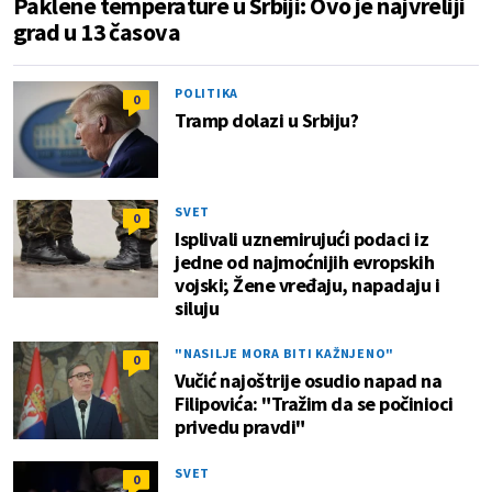
Paklene temperature u Srbiji: Ovo je najvreliji
grad u 13 časova
POLITIKA
0
Tramp dolazi u Srbiju?
SVET
0
Isplivali uznemirujući podaci iz
jedne od najmoćnijih evropskih
vojski; Žene vređaju, napadaju i
siluju
"NASILJE MORA BITI KAŽNJENO"
0
Vučić najoštrije osudio napad na
Filipovića: "Tražim da se počinioci
privedu pravdi"
SVET
0