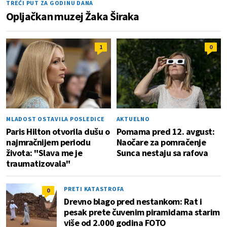
TREĆI PUT ZA GODINU DANA
Opljačkan muzej Žaka Širaka
1
0
MLADOST OSTAVILA POSLEDICE
AKTUELNO
Paris Hilton otvorila dušu o
Pomama pred 12. avgust:
najmračnijem periodu
Naočare za pomračenje
života: "Slava me je
Sunca nestaju sa rafova
traumatizovala"
PRETI KATASTROFA
0
Drevno blago pred nestankom: Rat i
pesak prete čuvenim piramidama starim
više od 2.000 godina FOTO