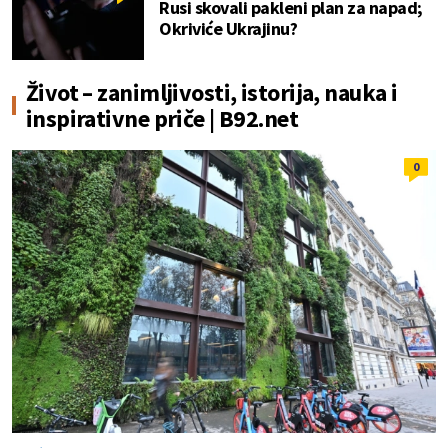
Rusi skovali pakleni plan za napad;
Okriviće Ukrajinu?
Život – zanimljivosti, istorija, nauka i
inspirativne priče | B92.net
0