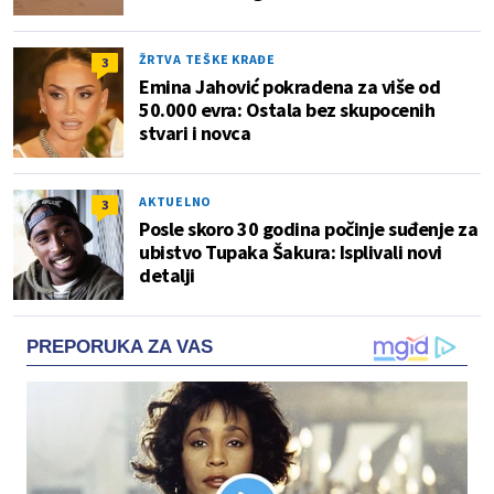
ŽRTVA TEŠKE KRAĐE
3
Emina Jahović pokradena za više od
50.000 evra: Ostala bez skupocenih
stvari i novca
AKTUELNO
3
Posle skoro 30 godina počinje suđenje za
ubistvo Tupaka Šakura: Isplivali novi
detalji
PREPORUKA ZA VAS