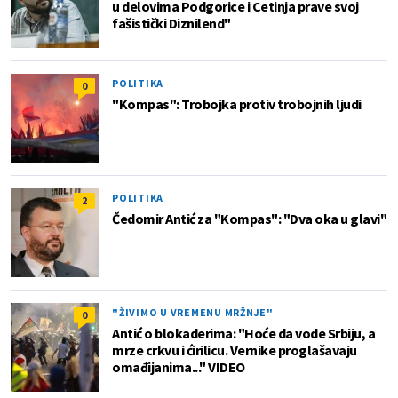
u delovima Podgorice i Cetinja prave svoj
fašistički Diznilend"
POLITIKA
0
"Kompas": Trobojka protiv trobojnih ljudi
POLITIKA
2
Čedomir Antić za "Kompas": "Dva oka u glavi"
"ŽIVIMO U VREMENU MRŽNJE"
0
Antić o blokaderima: "Hoće da vode Srbiju, a
mrze crkvu i ćirilicu. Vernike proglašavaju
omađijanima..." VIDEO