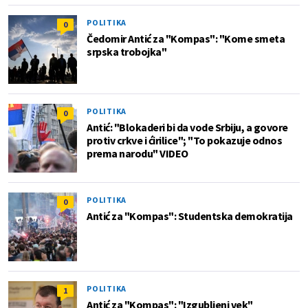
POLITIKA
0
Čedomir Antić za "Kompas": "Kome smeta
srpska trobojka"
POLITIKA
0
Antić: "Blokaderi bi da vode Srbiju, a govore
protiv crkve i ćirilice"; "To pokazuje odnos
prema narodu" VIDEO
POLITIKA
0
Antić za "Kompas": Studentska demokratija
POLITIKA
1
Antić za "Kompas": "Izgubljeni vek"