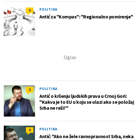
POLITIKA
3
Antić za "Kompas": "Regionalno pomirenje"
POLITIKA
3
Antić o kršenju ljudskih prava u Crnoj Gori:
"Kakva je to EU u koju se ulazi ako se položaj
Srba ne reši?"
POLITIKA
0
Antić: "Ako ne žele ravnopravnost Srba, neka