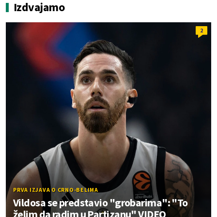
Izdvajamo
2
PRVA IZJAVA O CRNO-BELIMA
Vildosa se predstavio "grobarima": "To
želim da radim u Partizanu" VIDEO