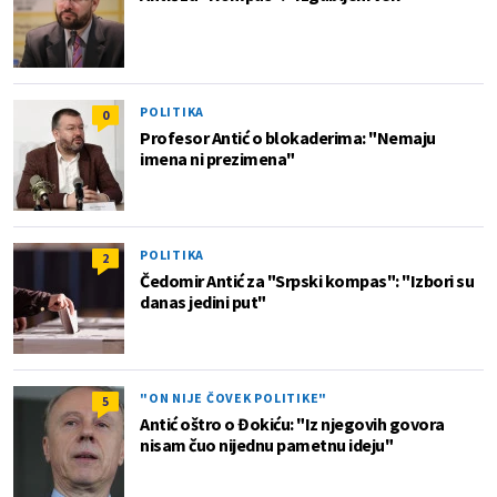
POLITIKA
0
Profesor Antić o blokaderima: "Nemaju
imena ni prezimena"
POLITIKA
2
Čedomir Antić za "Srpski kompas": "Izbori su
danas jedini put"
"ON NIJE ČOVEK POLITIKE"
5
Antić oštro o Đokiću: "Iz njegovih govora
nisam čuo nijednu pametnu ideju"