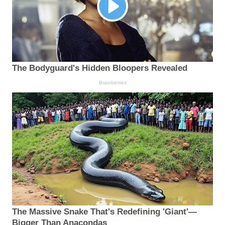
The Bodyguard's Hidden Bloopers Revealed
Brainberries
The Massive Snake That's Redefining 'Giant'—
Bigger Than Anacondas