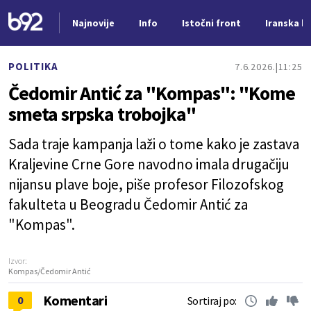
Najnovije
Info
Istočni front
Iranska kr
Nova vest
POLITIKA
7.6.2026.
11:25
Čedomir Antić za "Kompas": "Kome
smeta srpska trobojka"
Sada traje kampanja laži o tome kako je zastava
Kraljevine Crne Gore navodno imala drugačiju
nijansu plave boje, piše profesor Filozofskog
fakulteta u Beogradu Čedomir Antić za
"Kompas".
Izvor:
Kompas/Čedomir Antić
Komentari
0
Sortiraj po: