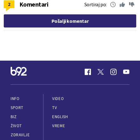
Komentari
2
Sortiraj po:
Pošalji komentar
INFO
VIDEO
SPORT
TV
BIZ
ENGLISH
ŽIVOT
VREME
ZDRAVLJE