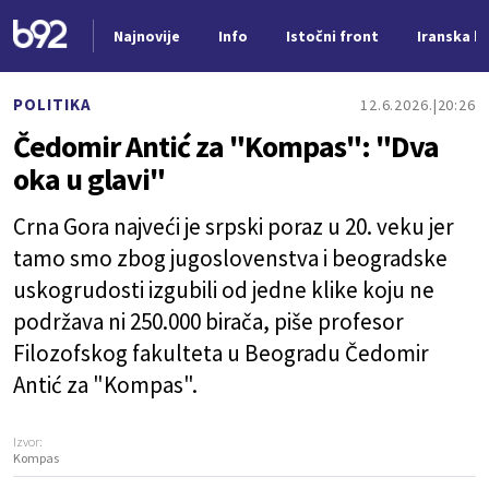
Najnovije
Info
Istočni front
Iranska kr
Nova vest
POLITIKA
12.6.2026.
20:26
Čedomir Antić za "Kompas": "Dva
oka u glavi"
Crna Gora najveći je srpski poraz u 20. veku jer
tamo smo zbog jugoslovenstva i beogradske
uskogrudosti izgubili od jedne klike koju ne
podržava ni 250.000 birača, piše profesor
Filozofskog fakulteta u Beogradu Čedomir
Antić za "Kompas".
Izvor:
Kompas