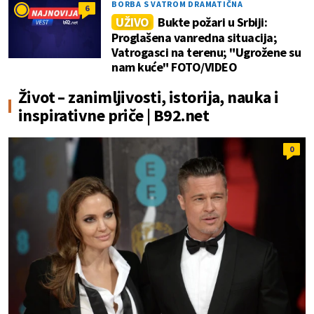
BORBA S VATROM DRAMATIČNA
6
UŽIVO
Bukte požari u Srbiji:
Proglašena vanredna situacija;
Vatrogasci na terenu; "Ugrožene su
nam kuće" FOTO/VIDEO
Život – zanimljivosti, istorija, nauka i
inspirativne priče | B92.net
0