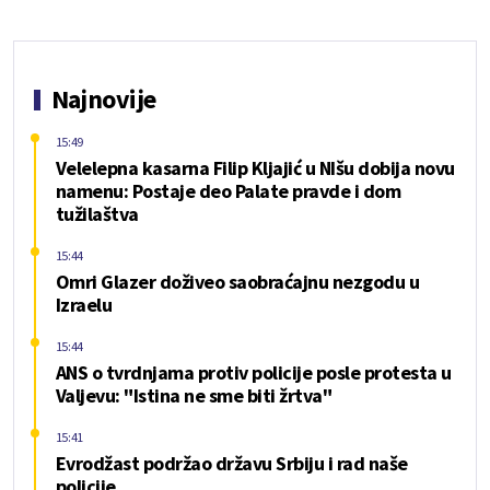
Najnovije
15:49
Velelepna kasarna Filip Kljajić u NIšu dobija novu
namenu: Postaje deo Palate pravde i dom
tužilaštva
15:44
Omri Glazer doživeo saobraćajnu nezgodu u
Izraelu
15:44
ANS o tvrdnjama protiv policije posle protesta u
Valjevu: "Istina ne sme biti žrtva"
15:41
Evrodžast podržao državu Srbiju i rad naše
policije