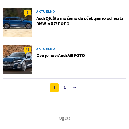
AKTUELNO
8
Audi Q9: Šta možemo da očekujemo od rivala
BMW-a X7? FOTO
AKTUELNO
46
Ovo je novi Audi A6! FOTO
1
2