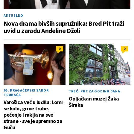
AKTUELNO
Nova drama bivših supružnika: Bred Pit traži
uvid u zaradu Anđeline Džoli
0
0
65. DRAGAČEVSKI SABOR
TREĆI PUT ZA GODINU DANA
TRUBAČA
Opljačkan muzej Žaka
Varošica već u ludilu: Lomi
Širaka
se kolo, grme trube,
pečenje i rakija na sve
strane - sve je spremno za
Guču