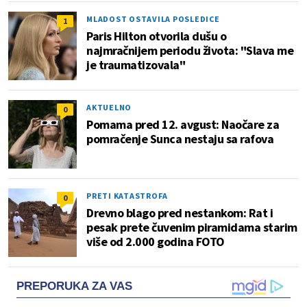
MLADOST OSTAVILA POSLEDICE
1
Paris Hilton otvorila dušu o
najmračnijem periodu života: "Slava me
je traumatizovala"
AKTUELNO
0
Pomama pred 12. avgust: Naočare za
pomračenje Sunca nestaju sa rafova
PRETI KATASTROFA
0
Drevno blago pred nestankom: Rat i
pesak prete čuvenim piramidama starim
više od 2.000 godina FOTO
PREPORUKA ZA VAS