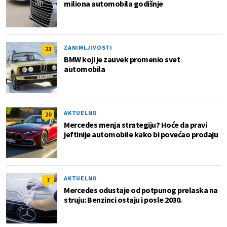
miliona automobila godišnje
ZANIMLJIVOSTI
23
BMW koji je zauvek promenio svet
automobila
AKTUELNO
20
Mercedes menja strategiju? Hoće da pravi
jeftinije automobile kako bi povećao prodaju
AKTUELNO
7
Mercedes odustaje od potpunog prelaska na
struju: Benzinci ostaju i posle 2030.