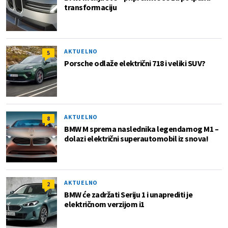
transformaciju
AKTUELNO
5
Porsche odlaže električni 718 i veliki SUV?
AKTUELNO
8
BMW M sprema naslednika legendarnog M1 –
dolazi električni superautomobil iz snova!
AKTUELNO
2
BMW će zadržati Seriju 1 i unaprediti je
električnom verzijom i1