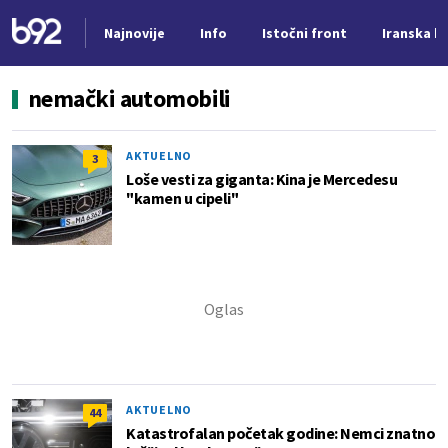
Najnovije
Info
Istočni front
Iranska kr
Nova vest
nemački automobili
AKTUELNO
3
Loše vesti za giganta: Kina je Mercedesu
"kamen u cipeli"
AKTUELNO
44
Katastrofalan početak godine: Nemci znatno