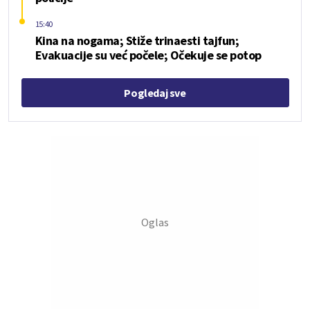
15:40
Kina na nogama; Stiže trinaesti tajfun;
Evakuacije su već počele; Očekuje se potop
Pogledaj sve