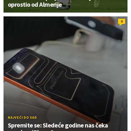
oprostio od Almerije
0
NAJVEĆI DO SAD
Spremite se: Sledeće godine nas čeka