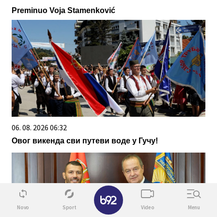
Preminuo Voja Stamenković
06. 08. 2026 06:32
Овог викенда сви путеви воде у Гучу!
✕
Novo
Sport
Video
Menu