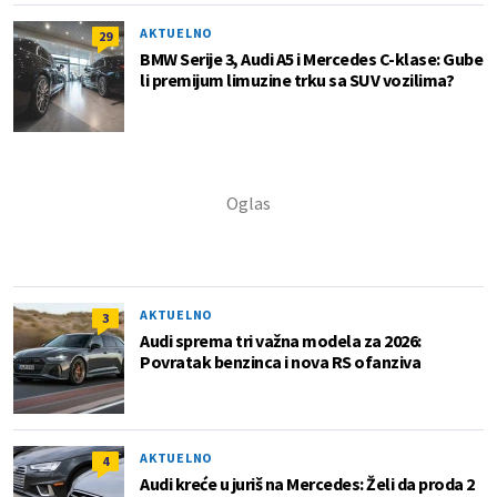
AKTUELNO
29
BMW Serije 3, Audi A5 i Mercedes C-klase: Gube
li premijum limuzine trku sa SUV vozilima?
AKTUELNO
3
Audi sprema tri važna modela za 2026:
Povratak benzinca i nova RS ofanziva
AKTUELNO
4
Audi kreće u juriš na Mercedes: Želi da proda 2