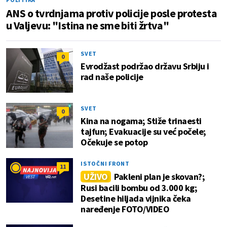
ANS o tvrdnjama protiv policije posle protesta
u Valjevu: "Istina ne sme biti žrtva"
SVET
0
Evrodžast podržao državu Srbiju i
rad naše policije
SVET
0
Kina na nogama; Stiže trinaesti
tajfun; Evakuacije su već počele;
Očekuje se potop
ISTOČNI FRONT
11
UŽIVO
Pakleni plan je skovan?;
Rusi bacili bombu od 3.000 kg;
Desetine hiljada vijnika čeka
naređenje FOTO/VIDEO