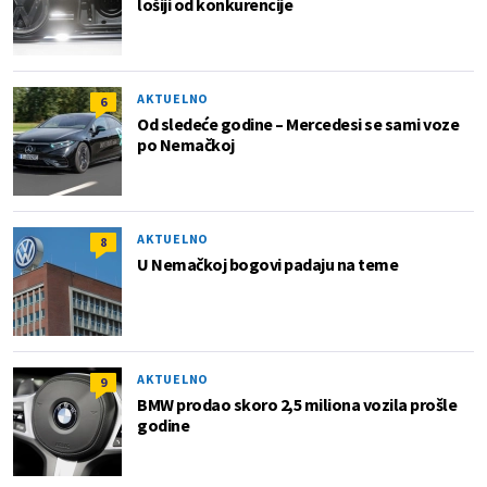
lošiji od konkurencije
AKTUELNO
6
Od sledeće godine – Mercedesi se sami voze
po Nemačkoj
AKTUELNO
8
U Nemačkoj bogovi padaju na teme
AKTUELNO
9
BMW prodao skoro 2,5 miliona vozila prošle
godine