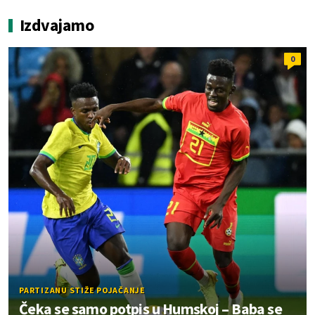
Izdvajamo
0
PARTIZANU STIŽE POJAČANJE
Čeka se samo potpis u Humskoj – Baba se