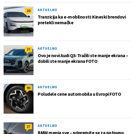
AKTUELNO
20
Tranzicija ka e-mobilnosti: Kineski brendovi
pretekli nemačke
AKTUELNO
27
Ovo je novi Audi Q3: Tražili ste manje ekrana –
dobili ste manje ekrana FOTO
AKTUELNO
90
Poludele cene automobila u Evropi FOTO
AKTUELNO
27
BMW menja sve – pripremite se za potpunu