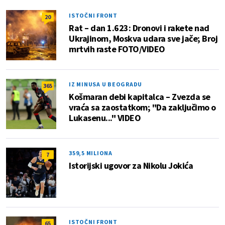
ISTOČNI FRONT
20
Rat – dan 1.623: Dronovi i rakete nad
Ukrajinom, Moskva udara sve jače; Broj
mrtvih raste FOTO/VIDEO
IZ MINUSA U BEOGRADU
365
Košmaran debi kapitalca – Zvezda se
vraća sa zaostatkom; "Da zaključimo o
Lukasenu..." VIDEO
359,5 MILIONA
7
Istorijski ugovor za Nikolu Jokića
ISTOČNI FRONT
65