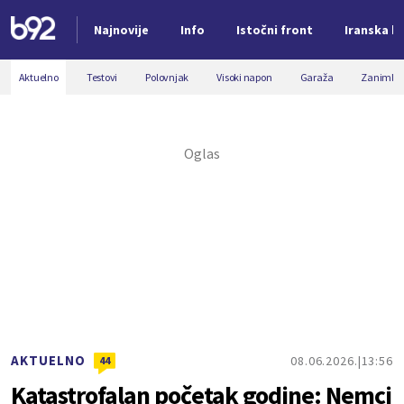
Najnovije
Info
Istočni front
Iranska kr
Nova vest
Aktuelno
Testovi
Polovnjak
Visoki napon
Garaža
Zanimljiv
AKTUELNO
08.06.2026.
13:56
44
Katastrofalan početak godine: Nemci