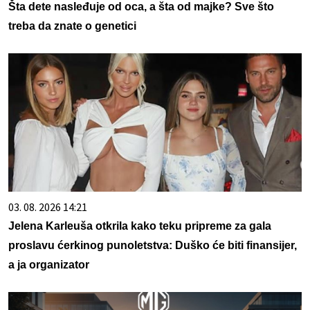
Šta dete nasleđuje od oca, a šta od majke? Sve što
treba da znate o genetici
03. 08. 2026 14:21
Jelena Karleuša otkrila kako teku pripreme za gala
proslavu ćerkinog punoletstva: Duško će biti finansijer,
a ja organizator