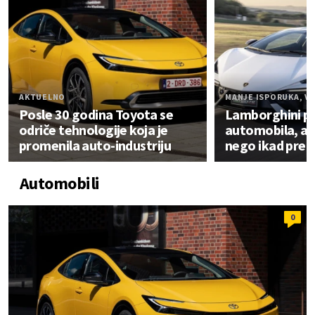
AKTUELNO
MANJE ISPORUKA, VI
Posle 30 godina Toyota se
Lamborghini p
odriče tehnologije koja je
automobila, a z
promenila auto-industriju
nego ikad pre
Automobili
0