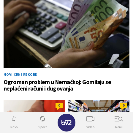
NOVI CRNI REKORD
Ogroman problem u Nemačkoj: Gomilaju se
neplaćeni računi i dugovanja
0
0
✕
Novo
Sport
Video
Menu