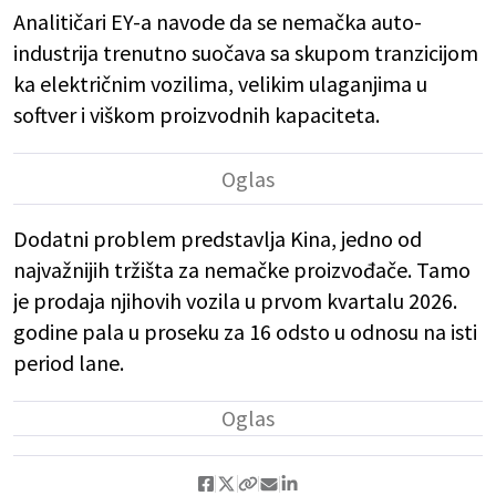
Analitičari EY-a navode da se nemačka auto-
industrija trenutno suočava sa skupom tranzicijom
ka električnim vozilima, velikim ulaganjima u
softver i viškom proizvodnih kapaciteta.
Dodatni problem predstavlja Kina, jedno od
najvažnijih tržišta za nemačke proizvođače. Tamo
je prodaja njihovih vozila u prvom kvartalu 2026.
godine pala u proseku za 16 odsto u odnosu na isti
period lane.