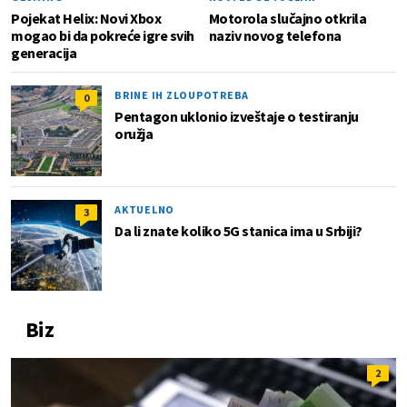
Pojekat Helix: Novi Xbox
Motorola slučajno otkrila
mogao bi da pokreće igre svih
naziv novog telefona
generacija
BRINE IH ZLOUPOTREBA
0
Pentagon uklonio izveštaje o testiranju
oružja
AKTUELNO
3
Da li znate koliko 5G stanica ima u Srbiji?
Biz
2