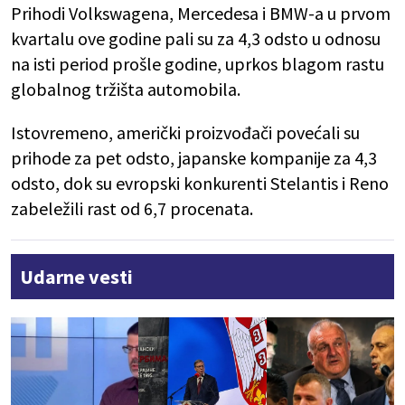
Prihodi Volkswagena, Mercedesa i BMW-a u prvom
kvartalu ove godine pali su za 4,3 odsto u odnosu
na isti period prošle godine, uprkos blagom rastu
globalnog tržišta automobila.
Istovremeno, američki proizvođači povećali su
prihode za pet odsto, japanske kompanije za 4,3
odsto, dok su evropski konkurenti Stelantis i Reno
zabeležili rast od 6,7 procenata.
Udarne vesti