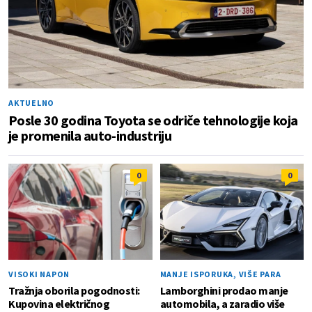
AKTUELNO
Posle 30 godina Toyota se odriče tehnologije koja
je promenila auto-industriju
0
0
VISOKI NAPON
MANJE ISPORUKA, VIŠE PARA
Tražnja oborila pogodnosti:
Lamborghini prodao manje
Kupovina električnog
automobila, a zaradio više