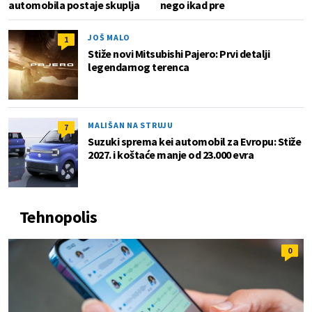
automobila postaje skuplja
nego ikad pre
JOŠ MALO
1
Stiže novi Mitsubishi Pajero: Prvi detalji
legendarnog terenca
MALIŠAN NA STRUJU
7
Suzuki sprema kei automobil za Evropu: Stiže
2027. i koštaće manje od 23.000 evra
Tehnopolis
0