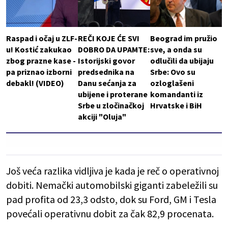
Raspad i očaj u ZLF-
REČI KOJE ĆE SVI
Beograd im pružio
u! Kostić zakukao
DOBRO DA UPAMTE:
sve, a onda su
zbog prazne kase -
Istorijski govor
odlučili da ubijaju
pa priznao izborni
predsednika na
Srbe: Ovo su
debakl! (VIDEO)
Danu sećanja za
ozloglašeni
ubijene i proterane
komandanti iz
Srbe u zločinačkoj
Hrvatske i BiH
akciji "Oluja"
Još veća razlika vidljiva je kada je reč o operativnoj
dobiti. Nemački automobilski giganti zabeležili su
pad profita od 23,3 odsto, dok su Ford, GM i Tesla
povećali operativnu dobit za čak 82,9 procenata.