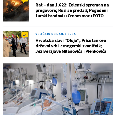
Rat – dan 1.622: Zelenski spreman na
pregovore; Rusi se predali; Pogođeni
turski brodovi u Crnom moru FOTO
VELIČAJU UBIJANJE SRBA
14
Hrvatska slavi "Oluju"; Prisutan ceo
državni vrh i crnogorski zvaničnik;
Jezive izjave Milanovića i Plenkovića