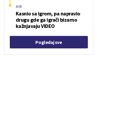
8:08
Kasnio sa igrom, pa napravio
drugu gde ga igrači bizarno
kažnjavaju VIDEO
Pogledaj sve