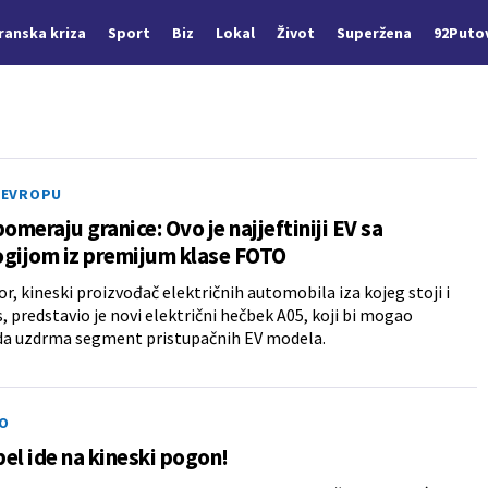
Iranska kriza
Sport
Biz
Lokal
Život
Superžena
92Puto
U EVROPU
pomeraju granice: Ovo je najjeftiniji EV sa
ogijom iz premijum klase FOTO
, kineski proizvođač električnih automobila iza kojeg stoji i
s, predstavio je novi električni hečbek A05, koji bi mogao
 da uzdrma segment pristupačnih EV modela.
O
el ide na kineski pogon!