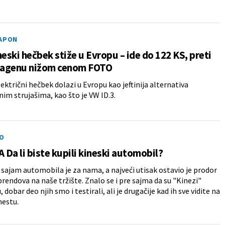
NAPON
neski hečbek stiže u Evropu – ide do 122 KS, preti
agenu nižom cenom FOTO
lektrični hečbek dolazi u Evropu kao jeftinija alternativa
m strujašima, kao što je VW ID.3.
O
Da li biste kupili kineski automobil?
 sajam automobila je za nama, a najveći utisak ostavio je prodor
brendova na naše tržište. Znalo se i pre sajma da su "Kinezi"
, dobar deo njih smo i testirali, ali je drugačije kad ih sve vidite na
estu.