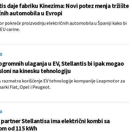
tis daje fabriku Kinezima: Novi potez menja tržište
čnih automobila u Evropi
 pokreće proizvodnju električnih automobila u Španiji kako bi
EU carine.
O
gromnih ulaganja u EV, Stellantis bi ipak mogao
sloni na kinesku tehnologiju
s razmatra korišćenje EV tehnologije kompanije Leapmotor za
rki Fiat, Opel i Peugeot.
O
 partner Stellantisa ima električni kombi sa
jom od 115 kWh