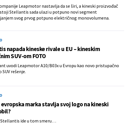
mpanije Leapmotor nastavlja da se širi, a kineski proizvođač
 stoji Stellantis sada ulazi u potpuno novi segment
ljanjem svog prvog potpuno električnog monovolumena.
O
tis napada kineske rivale u EU – kineskim
ičnim SUV-om FOTO
ant uvodi Leapmotor A10/B03x u Evropu kao novo pristupačno
o SUV rešenje.
O
evropska marka stavlja svoj logo na kineski
bil?
a Stellantis ide u tom smeru…