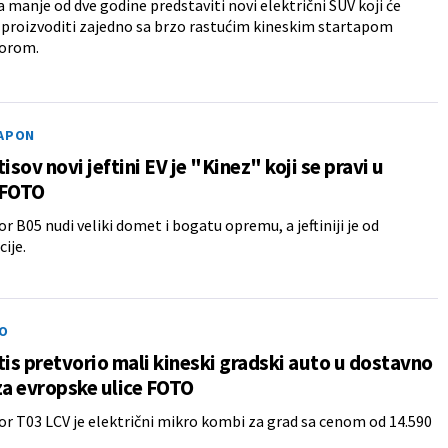
a manje od dve godine predstaviti novi električni SUV koji će
 i proizvoditi zajedno sa brzo rastućim kineskim startapom
orom.
NAPON
tisov novi jeftini EV je "Kinez" koji se pravi u
 FOTO
 B05 nudi veliki domet i bogatu opremu, a jeftiniji je od
ije.
O
tis pretvorio mali kineski gradski auto u dostavno
za evropske ulice FOTO
 T03 LCV je električni mikro kombi za grad sa cenom od 14.590