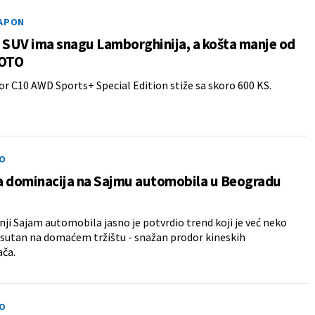
NAPON
 SUV ima snagu Lamborghinija, a košta manje od
FOTO
 C10 AWD Sports+ Special Edition stiže sa skoro 600 KS.
O
a dominacija na Sajmu automobila u Beogradu
ji Sajam automobila jasno je potvrdio trend koji je već neko
sutan na domaćem tržištu - snažan prodor kineskih
ača.
O