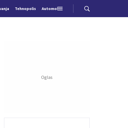
vanja
Tehnopolis
Automobili