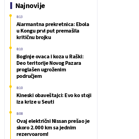
Najnovije
8:13
Alarmantna prekretnica: Ebola
u Kongu prvi put premašila
kritičnu brojku
8:10
Boginje ovaca i koza u Raški:
Deo teritorije Novog Pazara
proglašen ugroženim
područjem
8:10
Kineski obaveštajci: Evo ko stoji
iza krize u Seuti
8:08
Ovaj električni Nissan prešao je
skoro 2.000 km sa jednim
rezervoarom!