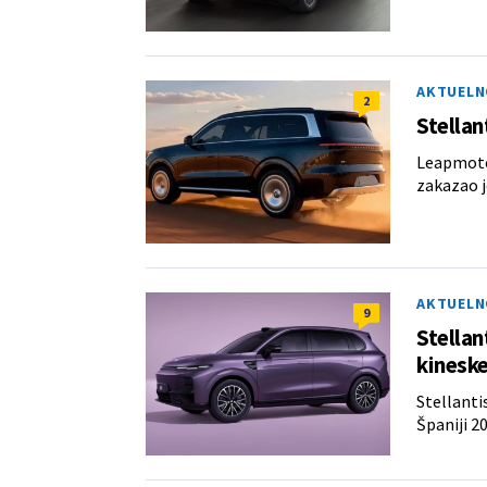
AKTUELN
2
Stellan
Leapmotor
zakazao j
AKTUELN
9
Stellant
kineske
Stellanti
Španiji 2