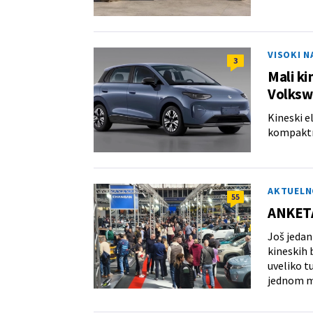
VISOKI 
3
Mali ki
Volksw
Kineski e
kompaktni
AKTUELN
55
ANKETA 
Još jedan
kineskih 
uveliko tu
jednom m