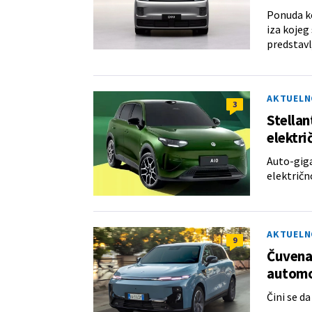
Ponuda ko
iza kojeg
predstav
AKTUELN
3
Stellan
elektr
Auto-gig
električn
AKTUELN
9
Čuvena 
automo
Čini se d