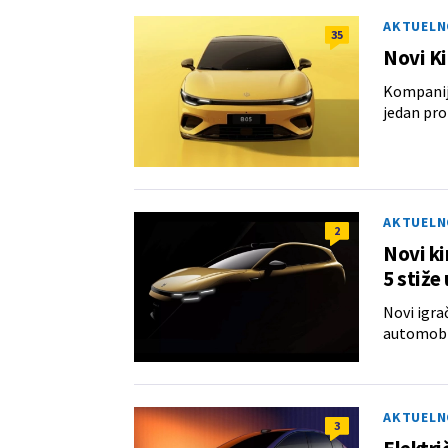
AKTUELN
35
Novi Ki
Kompanija
jedan pro
AKTUELN
2
Novi ki
5 stiže
Novi igra
automobila
AKTUELN
3