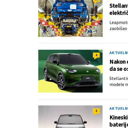
Stellan
elektri
Leapmotor
zaobišao 
AKTUELN
4
Nakon o
da se o
Stellanti
modele ma
AKTUELN
3
Kineski
bateri