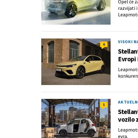
Opel će z
razvijati
Leapmot
VISOKI 
6
Stellan
Evropi
Leapmotor
konkurenc
AKTUELN
5
Stellan
vozilo 
Leapmotor
evra.