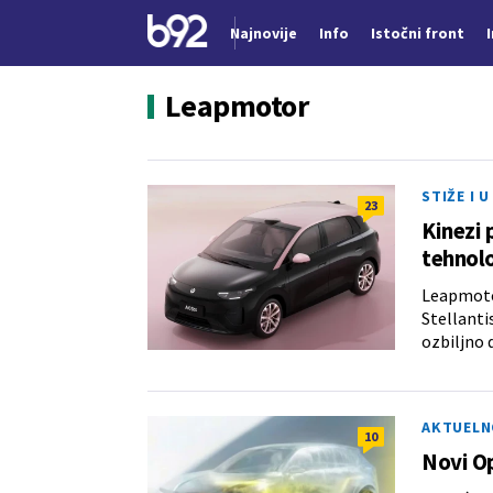
Najnovije
Info
Istočni front
Nova vest
Leapmotor
STIŽE I 
23
Kinezi 
tehnol
Leapmotor
Stellanti
ozbiljno
AKTUELN
10
Novi Op