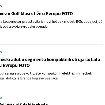
O
nez u Golf klasi stiže u Evropu FOTO
 Leapmotor predstavila je novi hečbek model, B05, dodajući još
izvod u svoju evropsku ponudu.
O
neski adut u segmentu kompaktnih strujaša: Lafa
 u Evropu FOTO
č ulazi na evropsko tržište kompaktnih električnih hečbek
 i dolazi iz brenda koji sve više jača.
O