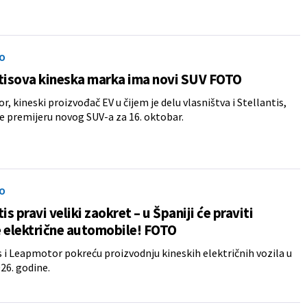
O
tisova kineska marka ima novi SUV FOTO
, kineski proizvođač EV u čijem je delu vlasništva i Stellantis,
e premijeru novog SUV-a za 16. oktobar.
O
is pravi veliki zaokret – u Španiji će praviti
 električne automobile! FOTO
s i Leapmotor pokreću proizvodnju kineskih električnih vozila u
026. godine.