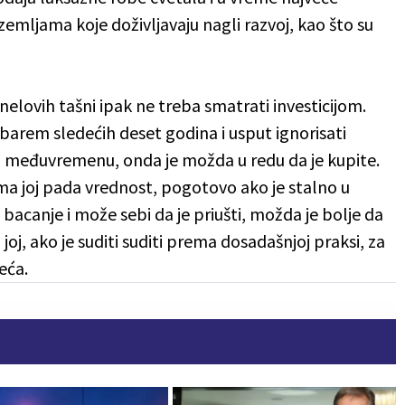
zemljama koje doživljavaju nagli razvoj, kao što su
nelovih tašni ipak ne treba smatrati investicijom.
i barem sledećih deset godina i usput ignorisati
u međuvremenu, onda je možda u redu da je kupite.
a joj pada vrednost, pogotovo ako je stalno u
 bacanje i može sebi da je priušti, možda je bolje da
joj, ako je suditi suditi prema dosadašnjoj praksi, za
eća.