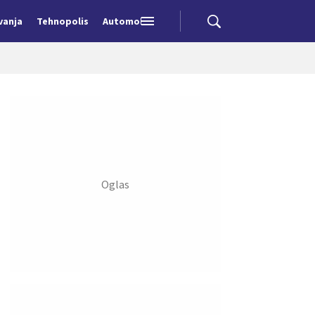
vanja
Tehnopolis
Automobili