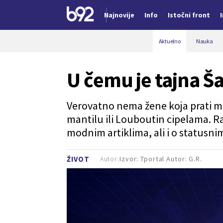
Najnovije
Info
Istočni front
Nova vest
Aktuelno
Nauka
U čemu je tajna Ša
Verovatno nema žene koja prati mod
mantilu ili Louboutin cipelama. R
modnim artiklima, ali i o statusn
Autor:
Izvor: Tportal Autor: G.R.
ŽIVOT