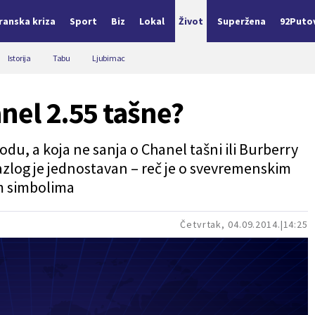
Iranska kriza
Sport
Biz
Lokal
Život
Superžena
92Puto
Istorija
Tabu
Ljubimac
nel 2.55 tašne?
u, a koja ne sanja o Chanel tašni ili Burberry
azlog je jednostavan – reč je o svevremenskim
im simbolima
Četvrtak, 04.09.2014.
14:25