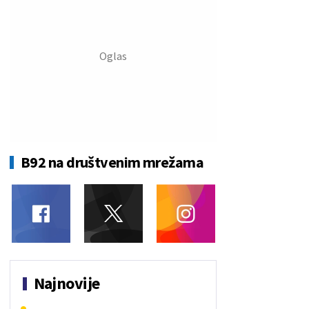
B92 na društvenim mrežama
Najnovije