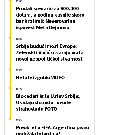
8:30
Prodali scenario za 600.000
dolara, a godinu kasnije skoro
bankrotirali: Neverovatna
ispovest Meta Dejmona
8:30
Srbija budući most Evrope:
Zelenski i Vučić otvaraju vrata
novoj geopolitičkoj stvarnosti
8:29
Hetafe izgubio VIDEO
8:29
Blokaderi krše Ustav Srbije;
Ukidaju slobodu i uvode
strahovladu FOTO
8:25
Preokret u FIFA: Argentina javno
podržala Infantina!