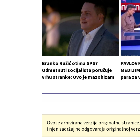
Branko Ružić otima SPS?
PAVLOVI
Odmetnuti socijalista poručuje
MEDIJIMA
vrhu stranke: Ovo je mazohizam
para za 
Ovo je arhivirana verzija originalne stranice
i njen sadržaj ne odgovaraju originalnoj verzi