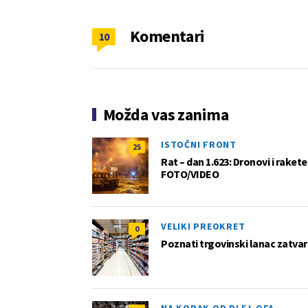
Komentari
10
Možda vas zanima
ISTOČNI FRONT
25
Rat – dan 1.623: Dronovi i raket
FOTO/VIDEO
VELIKI PREOKRET
0
Poznati trgovinski lanac zatvar
NA KORAK OD PLEJ-OFA