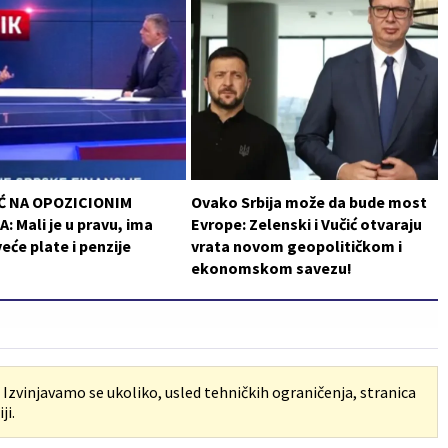
Ć NA OPOZICIONIM
Ovako Srbija može da bude most
: Mali je u pravu, ima
Evrope: Zelenski i Vučić otvaraju
veće plate i penzije
vrata novom geopolitičkom i
ekonomskom savezu!
. Izvinjavamo se ukoliko, usled tehničkih ograničenja, stranica
ji.