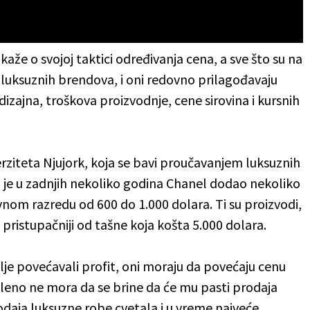
kaže o svojoj taktici određivanja cena, a sve što su na
ih luksuznih brendova, i oni redovno prilagođavaju
zajna, troškova proizvodnje, cene sirovina i kursnih
erziteta Njujork, koja se bavi proučavanjem luksuznih
a je u zadnjih nekoliko godina Chanel dodao nekoliko
vnom razredu od 600 do 1.000 dolara. Ti su proizvodi,
o pristupačniji od tašne koja košta 5.000 dolara.
dalje povećavali profit, oni moraju da povećaju cenu
igleno ne mora da se brine da će mu pasti prodaja
odaja luksuzne robe cvetala i u vreme najveće