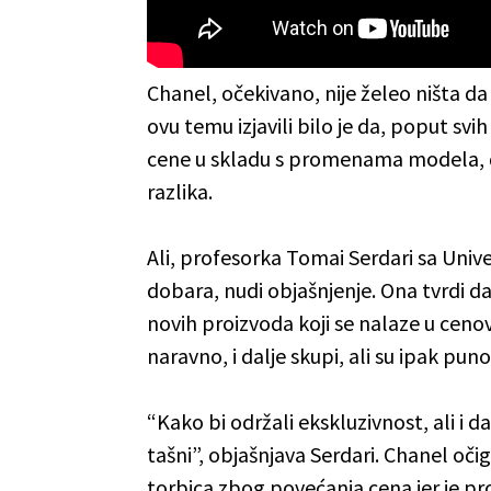
Chanel, očekivano, nije želeo ništa da 
ovu temu izjavili bilo je da, poput sv
cene u skladu s promenama modela, di
razlika.
Ali, profesorka Tomai Serdari sa Univ
dobara, nudi objašnjenje. Ona tvrdi d
novih proizvoda koji se nalaze u ceno
naravno, i dalje skupi, ali su ipak pun
“Kako bi održali ekskluzivnost, ali i 
tašni”, objašnjava Serdari. Chanel oč
torbica zbog povećanja cena jer je pr