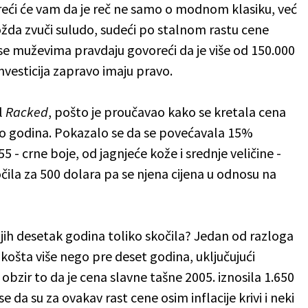
 reći će vam da je reč ne samo o modnom klasiku, već
 možda zvuči suludo, sudeći po stalnom rastu cene
e muževima pravdaju govoreći da je više od 150.000
nvesticija zapravo imaju pravo.
l
Racked
, pošto je proučavao kako se kretala cena
ko godina. Pokazalo se da se povećavala 15%
 - crne boje, od jagnjeće kože i srednje veličine -
čila za 500 dolara pa se njena cijena u odnosu na
jih desetak godina toliko skočila? Jedan od razloga
e košta više nego pre deset godina, uključujući
u obzir to da je cena slavne tašne 2005. iznosila 1.650
e da su za ovakav rast cene osim inflacije krivi i neki