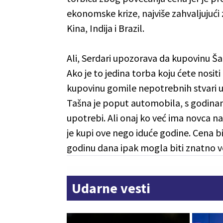
ekonomske krize, najviše zahvaljujući 
Kina, Indija i Brazil.
Ali, Serdari upozorava da kupovinu Ša
Ako je to jedina torba koju ćete nosit
kupovinu gomile nepotrebnih stvari 
Tašna je poput automobila, s godinam
upotrebi. Ali onaj ko već ima novca na
je kupi ove nego iduće godine. Cena bi 
godinu dana ipak mogla biti znatno v
Udarne vesti