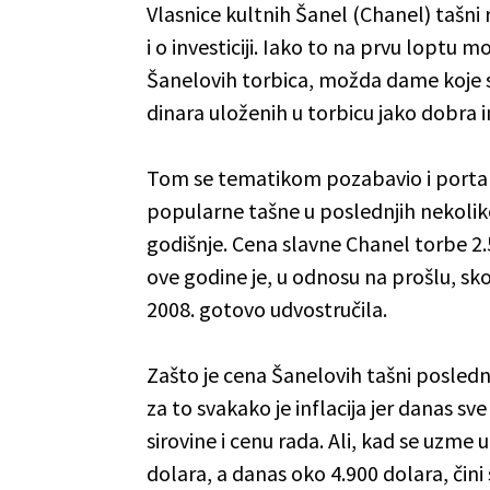
Vlasnice kultnih Šanel (Chanel) tašni
i o investiciji. Iako to na prvu loptu
Šanelovih torbica, možda dame koje s
dinara uloženih u torbicu jako dobra i
Tom se tematikom pozabavio i porta
popularne tašne u poslednjih nekoli
godišnje. Cena slavne Chanel torbe 2.55
ove godine je, u odnosu na prošlu, sko
2008. gotovo udvostručila.
Zašto je cena Šanelovih tašni posledn
za to svakako je inflacija jer danas sv
sirovine i cenu rada. Ali, kad se uzme 
dolara, a danas oko 4.900 dolara, čini s