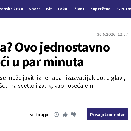
Iranska kriza
Sport
Biz
Lokal
Život
Superžena
92Puto
30.5.2026.
12:27
a? Ovo jednostavno
i u par minuta
e može javiti iznenada i izazvati jak bol u glavi,
ću na svetlo i zvuk, kao i osećajem
Sortiraj po:
Pošalji komentar