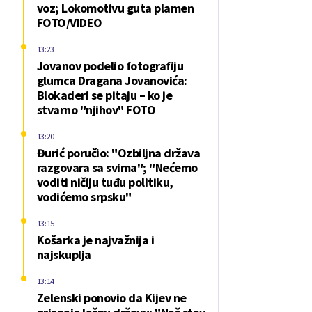
voz; Lokomotivu guta plamen
FOTO/VIDEO
13:23
Jovanov podelio fotografiju
glumca Dragana Jovanovića:
Blokaderi se pitaju – ko je
stvarno "njihov" FOTO
13:20
Đurić poručio: "Ozbiljna država
razgovara sa svima"; "Nećemo
voditi ničiju tuđu politiku,
vodićemo srpsku"
13:15
Košarka je najvažnija i
najskuplja
13:14
Zelenski ponovio da Kijev ne