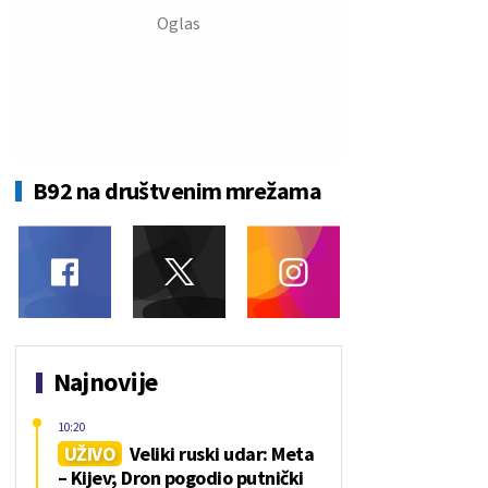
B92 na društvenim mrežama
Najnovije
10:20
UŽIVO
Veliki ruski udar: Meta
– Kijev; Dron pogodio putnički