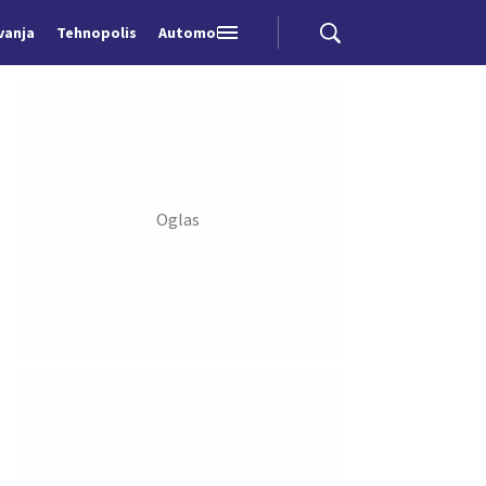
vanja
Tehnopolis
Automobili