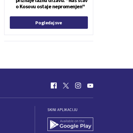
priznaje lažnu državu: "Naš stav
o Kosovu ostaje nepromenjen"
Pogledaj sve
SKINI APLIKACIJU