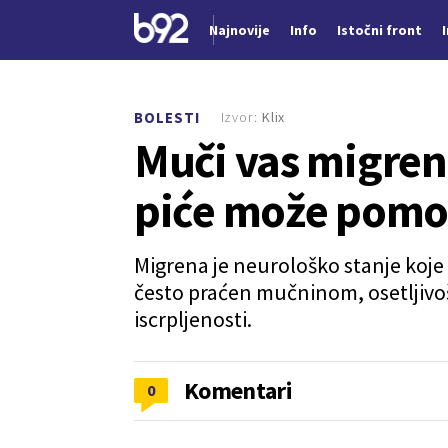
Najnovije
Info
Istočni front
Nova vest
Izvor:
Klix
BOLESTI
Muči vas migren
piće može pomoć
Migrena je neurološko stanje koje s
često praćen mučninom, osetljivoš
iscrpljenosti.
Komentari
0