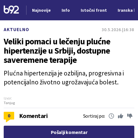
Najnovije
Info
Istočni front
Iranska kr
Nova vest
AKTUELNO
30.5.2026.
16:38
Veliki pomaci u lečenju plućne
hipertenzije u Srbiji, dostupne
saveremene terapije
Plućna hipertenzija je ozbiljna, progresivna i
potencijalno životno ugrožavajuća bolest.
Izvor:
Tanjug
Komentari
0
Sortiraj po:
Pošalji komentar