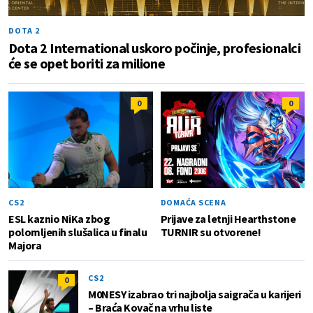
DOTA 2
Dota 2 International uskoro počinje, profesionalci
će se opet boriti za milione
0
0
CS2
DOMAĆA SCENA
ESL kaznio NiKa zbog
Prijave za letnji Hearthstone
polomljenih slušalica u finalu
TURNIR su otvorene!
Majora
CS2
0
M0NESY izabrao tri najbolja saigrača u karijeri
– Braća Kovač na vrhu liste