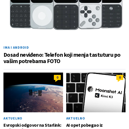
IMA I ANDROID
Dosad neviđeno: Telefon koji menja tastuturu po
vašim potrebama FOTO
0
0
AKTUELNO
AKTUELNO
Evropski odgovor na Starlink:
AI opet pobegao iz