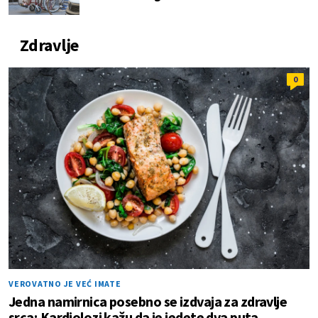
Zdravlje
0
VEROVATNO JE VEĆ IMATE
Jedna namirnica posebno se izdvaja za zdravlje
srca; Kardiolozi kažu da je jedete dva puta