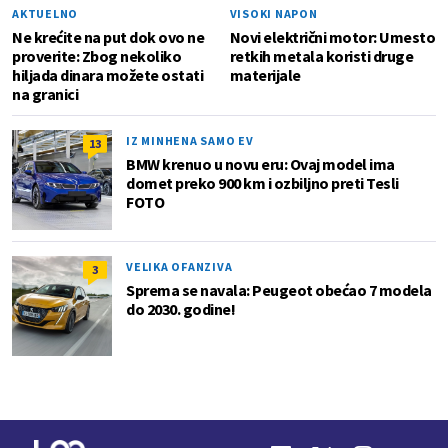
AKTUELNO
VISOKI NAPON
Ne krećite na put dok ovo ne
Novi električni motor: Umesto
proverite: Zbog nekoliko
retkih metala koristi druge
hiljada dinara možete ostati
materijale
na granici
IZ MINHENA SAMO EV
13
BMW krenuo u novu eru: Ovaj model ima
domet preko 900 km i ozbiljno preti Tesli
FOTO
VELIKA OFANZIVA
3
Sprema se navala: Peugeot obećao 7 modela
do 2030. godine!