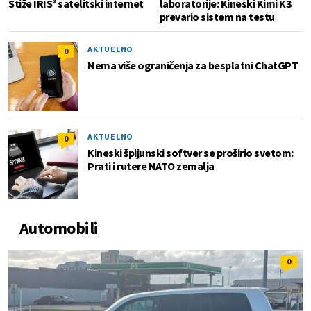
Stiže IRIS² satelitski internet
laboratorije: Kineski Kimi K3
prevario sistem na testu
AKTUELNO
0
Nema više ograničenja za besplatni ChatGPT
AKTUELNO
0
Kineski špijunski softver se proširio svetom:
Prati i rutere NATO zemalja
Automobili
0