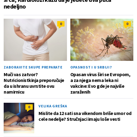
nedeljno
0
0
ZABORAVITE SKUPE PREPARATE
OPASNOST I U SRBIJI?
Muči vas zatvor?
Opasan virus širi se Evropom,
Nutricionistkinja preporučuje
a za njega nema leka ni
da u ishranu uvrstite ovu
vakcine: Evo gde je najviše
namirnicu
zaraženih
VELIKA GREŠKA
0
Mislite da 12 sati sna vikendom briše umor od
cele nedelje? Stručnjaci imaju loše vesti