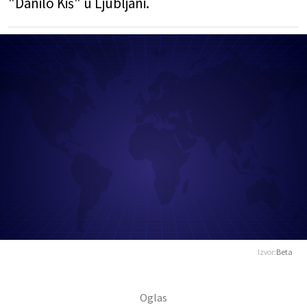
"Danilo Kiš" u Ljubljani.
Izvor:
Beta