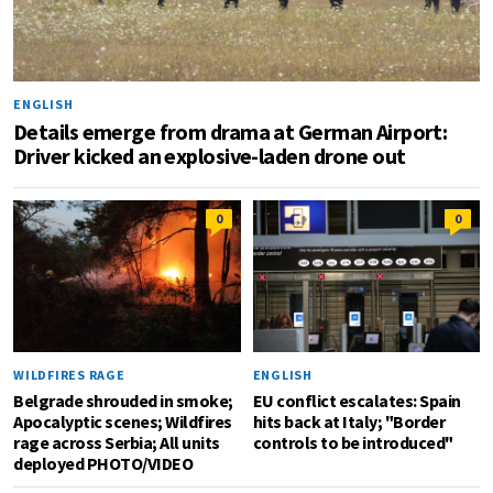
ENGLISH
Details emerge from drama at German Airport:
Driver kicked an explosive-laden drone out
0
0
WILDFIRES RAGE
ENGLISH
Belgrade shrouded in smoke;
EU conflict escalates: Spain
Apocalyptic scenes; Wildfires
hits back at Italy; "Border
rage across Serbia; All units
controls to be introduced"
deployed PHOTO/VIDEO