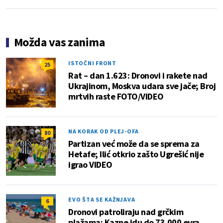
Možda vas zanima
ISTOČNI FRONT
25
Rat – dan 1.623: Dronovi i rakete nad
Ukrajinom, Moskva udara sve jače; Broj
mrtvih raste FOTO/VIDEO
NA KORAK OD PLEJ-OFA
80
Partizan već može da se sprema za
Hetafe; Ilić otkrio zašto Ugrešić nije
igrao VIDEO
EVO ŠTA SE KAŽNJAVA
6
Dronovi patroliraju nad grčkim
plažama: Kazne idu do 73.000 evra