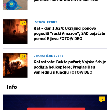
ISTOČNI FRONT
17
Rat – dan 1.624: Ukrajinci ponovo
pogodili "ruski Amazon"; SAD pojačale
pomoć Kijevu FOTO/VIDEO
DRAMATIČNE SCENE
14
Katastrofa: Bukte požari; Vojska Srbije
podigla helikoptere; Proglasili su
vanrednu situaciju FOTO/VIDEO
Info
0