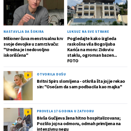
NASTAVLJA DA ŠOKIRA
LUKSUZ NA SVE STRANE
Milioner čuva menstrualnu krv
Pogledajte kako izgleda
svoje devojke u zamrzivaču:
raskošna vila Bogoljuba
"Vredna je i nedovoljno
Karića na moru: Zidovi u
iskorišćena"
staklu, ogroman bazen...
FOTO
OTVORILA DUŠU
0
Britni Spirs slomljena - otkrila šta joj je rekao
sin: "Osećam da sam podbacila kao majka"
PROVELA 17 GODINA U ZATVORU
0
Bivša Gučijeva žena hitno hospitalizovana;
Pozlilo joj na odmoru, odmah primljena na
intenzivnu negu