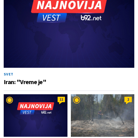
SVET
Iran: "Vreme je"
11
2