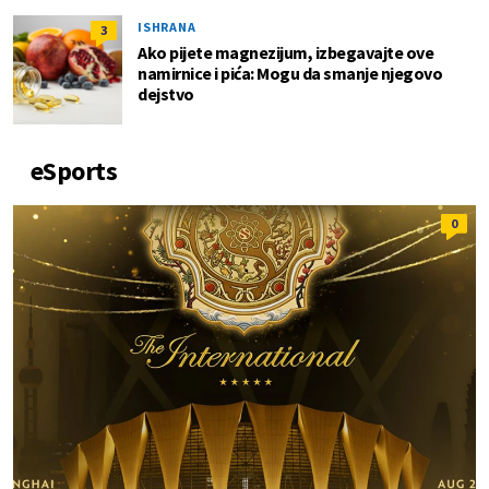
ISHRANA
3
Ako pijete magnezijum, izbegavajte ove
namirnice i pića: Mogu da smanje njegovo
dejstvo
eSports
0