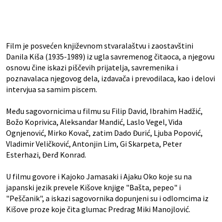
Film je posvećen književnom stvaralaštvu i zaostavštini
Danila Kiša (1935-1989) iz ugla savremenog čitaoca, a njegovu
osnovu čine iskazi piščevih prijatelja, savremenika i
poznavalaca njegovog dela, izdavača i prevodilaca, kao i delovi
intervjua sa samim piscem.
Među sagovornicima u filmu su Filip David, Ibrahim Hadžić,
Božo Koprivica, Aleksandar Mandić, Laslo Vegel, Vida
Ognjenović, Mirko Kovač, zatim Dado Đurić, Ljuba Popović,
Vladimir Veličković, Antonjin Lim, Gi Skarpeta, Peter
Esterhazi, Đerđ Konrad.
U filmu govore i Kajoko Jamasaki i Ajaku Oko koje su na
japanski jezik prevele Kišove knjige "Bašta, pepeo" i
"Peščanik", a iskazi sagovornika dopunjeni su i odlomcima iz
Kišove proze koje čita glumac Predrag Miki Manojlović.