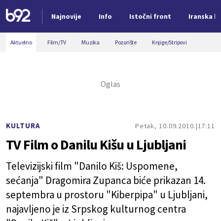
Najnovije
Info
Istočni front
Iranska kr
Nova vest
Aktuelno
Film/TV
Muzika
Pozorište
Knjige/Stripovi
KULTURA
Petak, 10.09.2010.
17:11
TV Film o Danilu Kišu u Ljubljani
Televizijski film "Danilo Kiš: Uspomene,
sećanja" Dragomira Zupanca biće prikazan 14.
septembra u prostoru "Kiberpipa" u Ljubljani,
najavljeno je iz Srpskog kulturnog centra