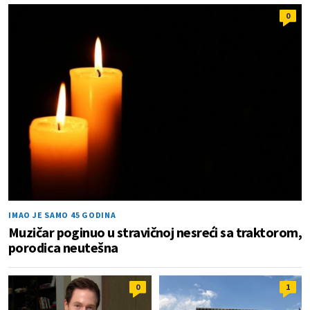
0
IMAO JE SAMO 45 GODINA
Muzičar poginuo u stravičnoj nesreći sa traktorom,
porodica neutešna
0
1