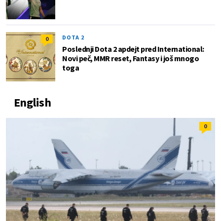
DOTA 2
0
Poslednji Dota 2 apdejt pred International:
Novi peč, MMR reset, Fantasy i još mnogo
toga
English
0