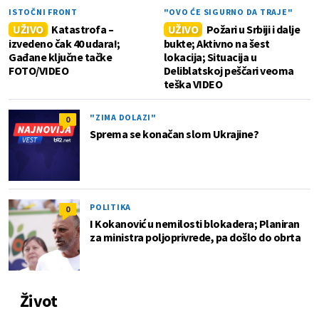
ISTOČNI FRONT
"OVO ĆE SIGURNO DA TRAJE"
UŽIVO
Katastrofa –
UŽIVO
Požari u Srbiji i dalje
izvedeno čak 40 udara!;
bukte; Aktivno na šest
Gađane ključne tačke
lokacija; Situacija u
FOTO/VIDEO
Deliblatskoj peščari veoma
teška VIDEO
"ZIMA DOLAZI"
0
Sprema se konačan slom Ukrajine?
POLITIKA
0
I Kokanović u nemilosti blokadera; Planiran
za ministra poljoprivrede, pa došlo do obrta
Život