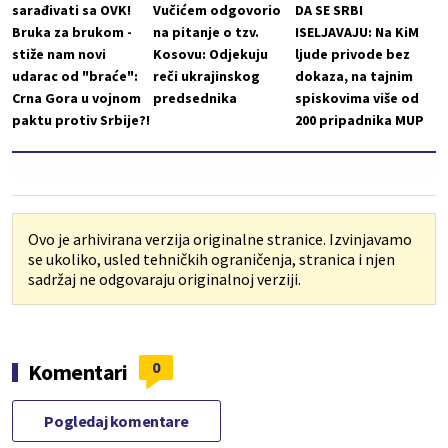
sarađivati sa OVK!
Vučićem odgovorio
DA SE SRBI
Bruka za brukom -
na pitanje o tzv.
ISELJAVAJU: Na KiM
stiže nam novi
Kosovu: Odjekuju
ljude privode bez
udarac od "braće":
reči ukrajinskog
dokaza, na tajnim
Crna Gora u vojnom
predsednika
spiskovima više od
paktu protiv Srbije?!
200 pripadnika MUP
Ovo je arhivirana verzija originalne stranice. Izvinjavamo
se ukoliko, usled tehničkih ograničenja, stranica i njen
sadržaj ne odgovaraju originalnoj verziji.
0
Komentari
Pogledaj komentare