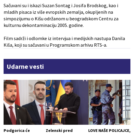
Sačuvani su i iskazi Suzan Sontag i Josifa Brodskog, kao i
mladih pisaca iz više evropskih zemalja, okupljenih na
simpozijumu o Kišu održanom u beogradskom Centru za
kulturnu dekontaminaciju 2005. godine.
Film sadrži i odlomke iz intervjua i medijskih nastupa Danila
Kiša, koji su sačuvani u Programskom arhivu RTS-a.
Udarne vesti
Podgorica će
Zelenski pred
LOVE NAŠE POLICAJCE,