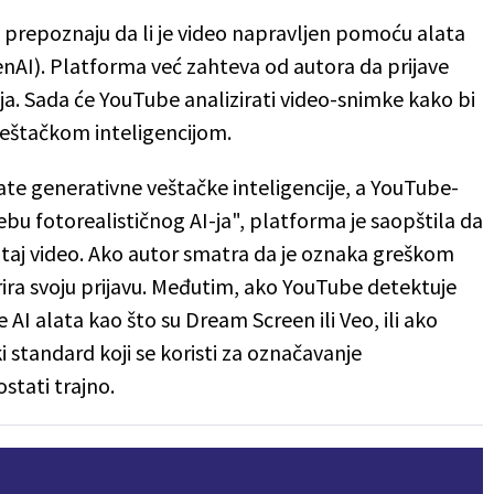
 prepoznaju da li je video napravljen pomoću alata
enAI). Platforma već zahteva od autora da prijave
ja. Sada će YouTube analizirati video-snimke kako bi
veštačkom inteligencijom.
alate generativne veštačke inteligencije, a YouTube-
ebu fotorealističnog AI-ja", platforma je saopštila da
 taj video. Ako autor smatra da je oznaka greškom
ira svoju prijavu. Međutim, ako YouTube detektuje
AI alata kao što su Dream Screen ili Veo, ili ako
i standard koji se koristi za označavanje
stati trajno.