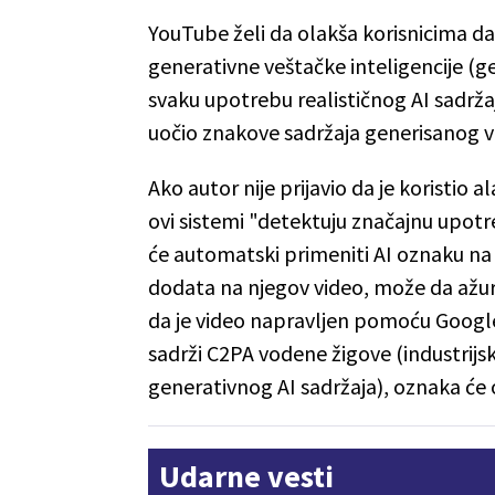
YouTube želi da olakša korisnicima da
generativne veštačke inteligencije (g
svaku upotrebu realističnog AI sadrža
uočio znakove sadržaja generisanog 
Ako autor nije prijavio da je koristio 
ovi sistemi "detektuju značajnu upotr
će automatski primeniti AI oznaku na
dodata na njegov video, može da ažur
da je video napravljen pomoću Google 
sadrži C2PA vodene žigove (industrijsk
generativnog AI sadržaja), oznaka će o
Udarne vesti