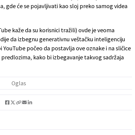
a, gde će se pojavljivati kao sloj preko samog videa
be kaže da su korisnici tražili) ovde je veoma
dije da izbegnu generativnu veštačku inteligenciju
bi YouTube počeo da postavlja ove oznake i na sličice
i predlozima, kako bi izbegavanje takvog sadržaja