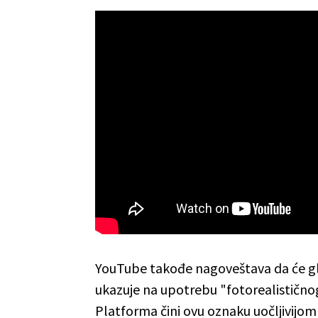
YouTube takođe nagoveštava da će gle
ukazuje na upotrebu "fotorealističnog
Platforma čini ovu oznaku uočljivijo