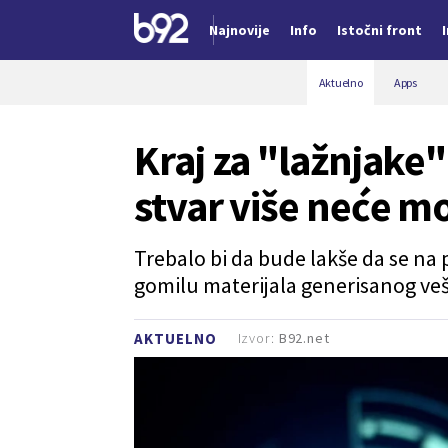
Najnovije
Info
Istočni front
Nova vest
Aktuelno
Apps
Kraj za "lažnjake
stvar više neće mo
Trebalo bi da bude lakše da se na 
gomilu materijala generisanog ve
Izvor:
B92.net
AKTUELNO