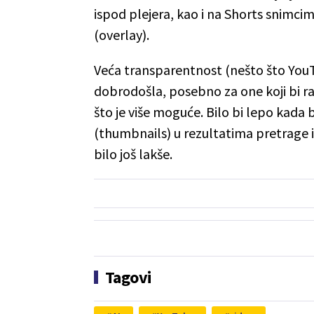
ispod plejera, kao i na Shorts snimcim
(overlay).
Veća transparentnost (nešto što YouTu
dobrodošla, posebno za one koji bi ra
što je više moguće. Bilo bi lepo kada 
(thumbnails) u rezultatima pretrage 
bilo još lakše.
Tagovi