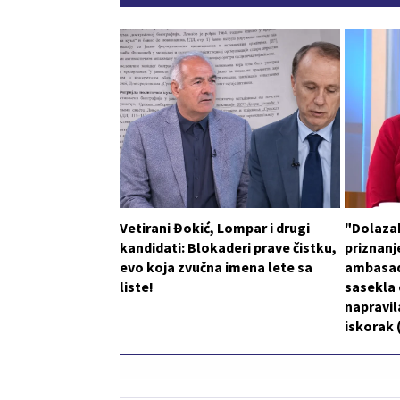
Vetirani Đokić, Lompar i drugi
"Dolaza
kandidati: Blokaderi prave čistku,
priznanje
evo koja zvučna imena lete sa
ambasad
liste!
sasekla o
napravil
iskorak