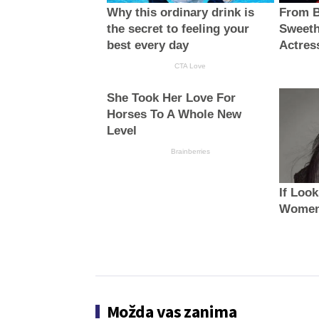
Why this ordinary drink is
From B
the secret to feeling your
Sweeth
best every day
Actres
CTA Love
She Took Her Love For
Horses To A Whole New
Level
Brainberries
If Look
Women
Možda vas zanima