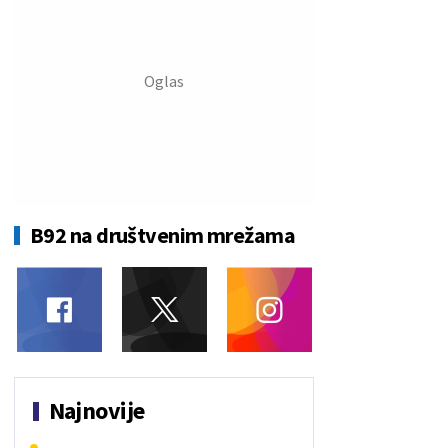
B92 na društvenim mrežama
Najnovije