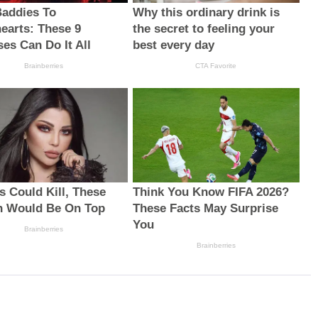
addies To
Why this ordinary drink is
earts: These 9
the secret to feeling your
ses Can Do It All
best every day
Brainberries
CTA Favorite
s Could Kill, These
Think You Know FIFA 2026?
 Would Be On Top
These Facts May Surprise
You
Brainberries
Brainberries