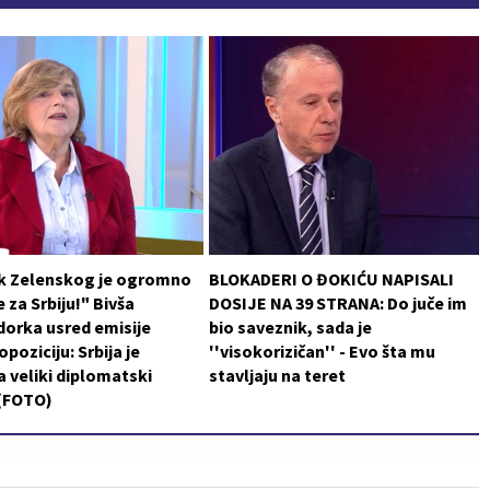
k Zelenskog je ogromno
BLOKADERI O ĐOKIĆU NAPISALI
 za Srbiju!" Bivša
DOSIJE NA 39 STRANA: Do juče im
orka usred emisije
bio saveznik, sada je
poziciju: Srbija je
''visokorizičan'' - Evo šta mu
a veliki diplomatski
stavljaju na teret
 (FOTO)