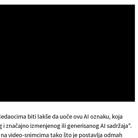
daocima biti lakše da uoče ovu AI oznaku, koja
 i značajno izmenjenog ili generisanog AI sadržaja".
m na video-snimcima tako što je postavlja odmah