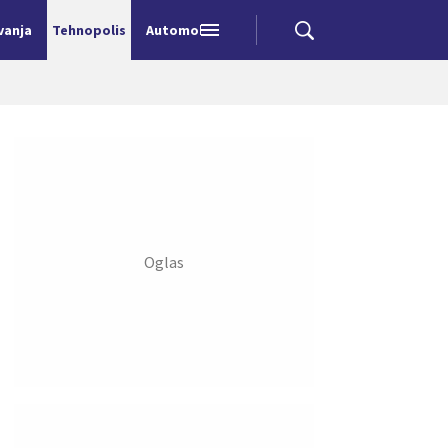
vanja
Tehnopolis
Automobili