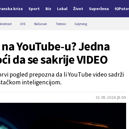
Iranska kriza
Sport
Biz
Lokal
Život
Superžena
92Puto
Android
iOS
Računari
Testovi
Gejming
" na YouTube-u? Jedna
ći da se sakrije VIDEO
prvi pogled prepozna da li YouTube video sadrži
štačkom inteligencijom.
31.05.2026.
8:00