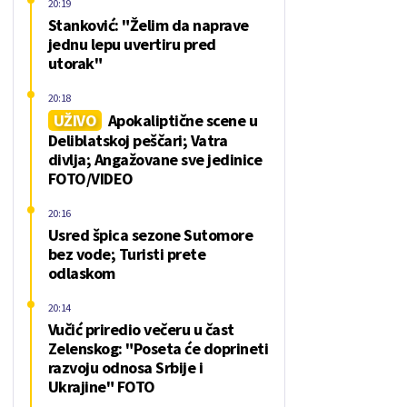
20:19
Stanković: "Želim da naprave
jednu lepu uvertiru pred
utorak"
20:18
UŽIVO
Apokaliptične scene u
Deliblatskoj peščari; Vatra
divlja; Angažovane sve jedinice
FOTO/VIDEO
20:16
Usred špica sezone Sutomore
bez vode; Turisti prete
odlaskom
20:14
Vučić priredio večeru u čast
Zelenskog: "Poseta će doprineti
razvoju odnosa Srbije i
Ukrajine" FOTO