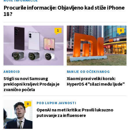
NOVE INFORMACIJE
Procurile informacije: Objavljeno kad stiže iPhone
18?
1
0
ANDROID
RANIJE OD OČEKIVANOG
Stigli su novi Samsung
Xiaomi pravi veliki korak:
preklopni kraljevi: Prodaja je
HyperOS 4 "silazi među ljude"
zvanično počela
POD LUPOM JAVNOSTI
0
OpenAI na meti kritika: Pravili luksuzno
putovanje za influensere