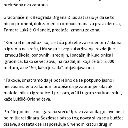
prekršena ova zabrana.
Gradonačelnik Beograda Drgana Đilas zatražio je da se to
hitno promeni, dok zamenica ombudsmana za prava deteta,
Tamara Lukšić-Orlandić, predlaže izmenu zakona.
“Konkretni predlozi koji se tiču potrebe za izmenom Zakona
o igrama na sreću, tiču se pre svega utvrđivanja razdaljine
između škola, osnovnih i srednjih, i sadašnjih kladionica i
igraonica, kako se već zovu, na razdaljini koja će biti 2 000
metara, a ne 150, kako je sada”, objašnjava ona.
“Takođe, smatramo da je potrebno da se potpuno jasno i
nedvosmisleno zakonom propiše da je zabranjen ulazak
maloletnika u igraonice. I pri tom, vršiti rigoroznu kontrolu”,
kaže Lukšić-Orlandićeva.
Prošle godine je od igara na sreću Uprava zaradila gotovo pet i
po milijardi dinara. Šezdeset odsto tog novca sliva se u budžet
države, a ostatak se raspoređuje Crvenom krstu i drugim