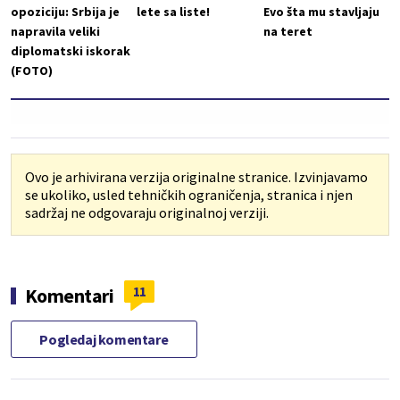
opoziciju: Srbija je
lete sa liste!
Evo šta mu stavljaju
napravila veliki
na teret
diplomatski iskorak
(FOTO)
Ovo je arhivirana verzija originalne stranice. Izvinjavamo
se ukoliko, usled tehničkih ograničenja, stranica i njen
sadržaj ne odgovaraju originalnoj verziji.
11
Komentari
Pogledaj komentare