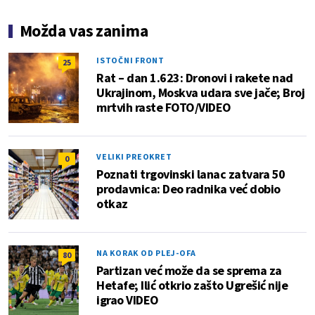
Možda vas zanima
ISTOČNI FRONT
25
Rat – dan 1.623: Dronovi i rakete nad
Ukrajinom, Moskva udara sve jače; Broj
mrtvih raste FOTO/VIDEO
VELIKI PREOKRET
0
Poznati trgovinski lanac zatvara 50
prodavnica: Deo radnika već dobio
otkaz
NA KORAK OD PLEJ-OFA
80
Partizan već može da se sprema za
Hetafe; Ilić otkrio zašto Ugrešić nije
igrao VIDEO