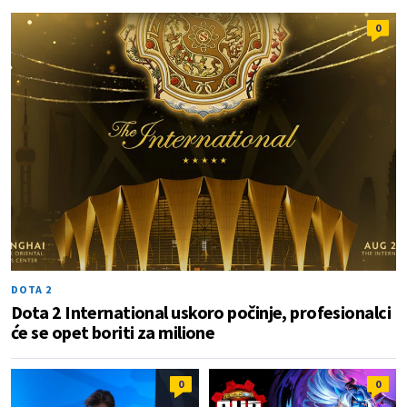
0
DOTA 2
Dota 2 International uskoro počinje, profesionalci
će se opet boriti za milione
0
0