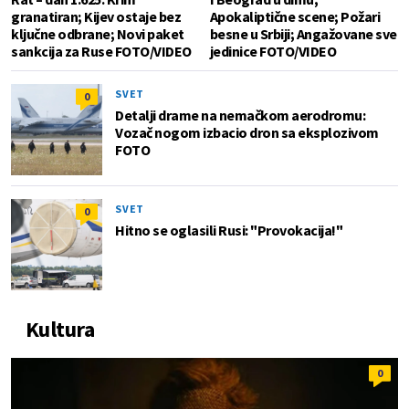
granatiran; Kijev ostaje bez
Apokaliptične scene; Požari
ključne odbrane; Novi paket
besne u Srbiji; Angažovane sve
sankcija za Ruse FOTO/VIDEO
jedinice FOTO/VIDEO
SVET
0
Detalji drame na nemačkom aerodromu:
Vozač nogom izbacio dron sa eksplozivom
FOTO
SVET
0
Hitno se oglasili Rusi: "Provokacija!"
Kultura
0