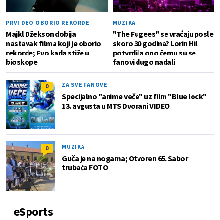
PRVI DEO OBORIO REKORDE
MUZIKA
Majkl Džekson dobija
"The Fugees" se vraćaju posle
nastavak filma koji je oborio
skoro 30 godina? Lorin Hil
rekorde; Evo kada stiže u
potvrdila ono čemu su se
bioskope
fanovi dugo nadali
ZA SVE FANOVE
0
Specijalno "anime veče" uz film "Blue lock"
13. avgusta u MTS Dvorani VIDEO
MUZIKA
0
Guča je na nogama; Otvoren 65. Sabor
trubača FOTO
eSports