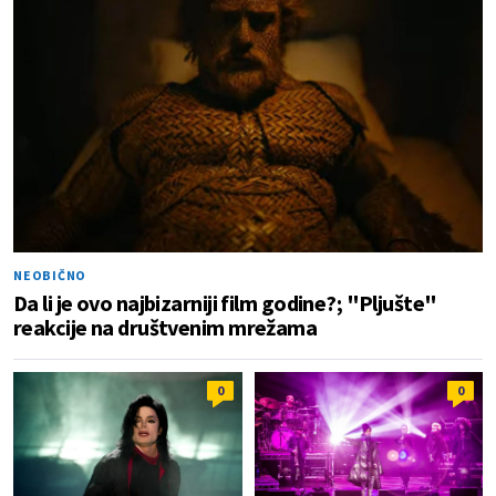
NEOBIČNO
Da li je ovo najbizarniji film godine?; "Pljušte"
reakcije na društvenim mrežama
0
0