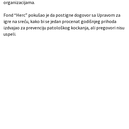
organizacijama.
Fond “Herc” pokušao je da postigne dogovor sa Upravom za
igre na sreću, kako bi se jedan procenat godišnjeg prihoda
izdvajao za prevenciju patološkog kockanja, ali pregovori nisu
uspeli.