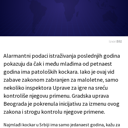
Izvor:
B92
Alarmantni podaci istraživanja poslednjih godina
pokazuju da čak i među mlađima od petnaest
godina ima patoloških kockara. Iako je ovaj vid
zabave zakonom zabranjen za maloletne, samo
nekoliko inspektora Uprave za igre na sreću
kontroliše njegovu primenu. Gradska uprava
Beograda je pokrenula inicijativu za izmenu ovog
zakona i strogu kontrolu njegove primene.
Najmlađi kockar u Srbiji ima samo jedanaest godina, kažu za