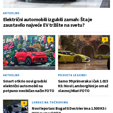
AKTUELNO
Električni automobili izgubili zamah: Šta je
zaustavilo najveće EV tržište na svetu?
0
0
AKTUELNO
POSVETA LEGENDI
Smart otkrio novi gradski
Samo 99 primeraka i čak 1.015
električni automobil na
KS: Novi Lamborghini je omaž
potpuno neobičan način FOTO
slavnoj Miuri FOTO
LUKSUZ NA TOČKOVIMA
0
Novi lepotan: Bugatti Destrier ima 1.500 KS i