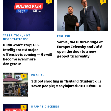
0
0
"ATTRITION, NOT
ENGLISH
NEGOTIATIONS"
Serbia, the future bridge of
Putin won't stop; U.S.
Europe: Zelensky and Vučić
Intelligence: A major
open the door to a new
offensive is coming — He will
geopolitical reality
become even more
dangerous
ENGLISH
0
School shooting in Thailand: Student kills
seven people; Many injured PHOTO/VIDEO
DRAMATIC SCENES
0