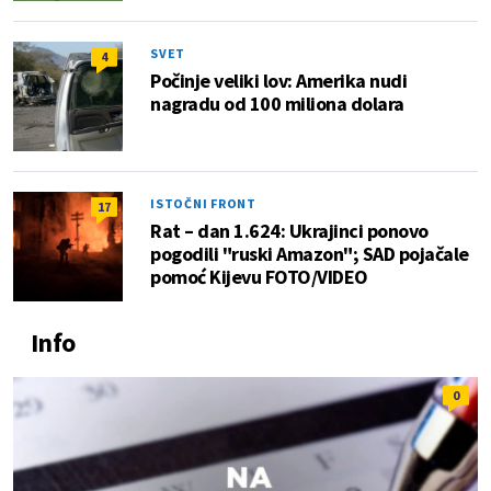
SVET
4
Počinje veliki lov: Amerika nudi
nagradu od 100 miliona dolara
ISTOČNI FRONT
17
Rat – dan 1.624: Ukrajinci ponovo
pogodili "ruski Amazon"; SAD pojačale
pomoć Kijevu FOTO/VIDEO
Info
0