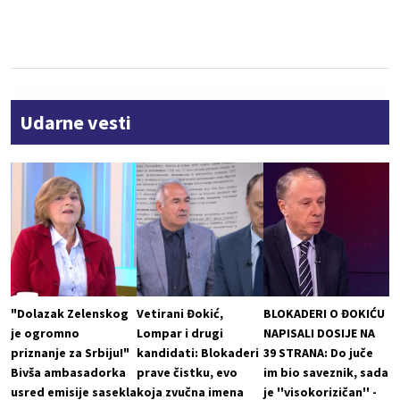
Udarne vesti
"Dolazak Zelenskog
Vetirani Đokić,
BLOKADERI O ĐOKIĆU
je ogromno
Lompar i drugi
NAPISALI DOSIJE NA
priznanje za Srbiju!"
kandidati: Blokaderi
39 STRANA: Do juče
Bivša ambasadorka
prave čistku, evo
im bio saveznik, sada
usred emisije sasekla
koja zvučna imena
je ''visokorizičan'' -