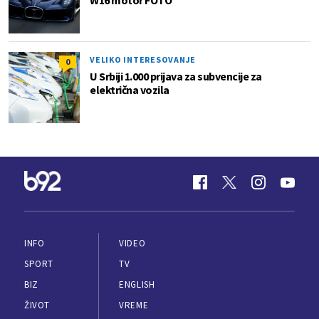
W16 motor FOTO
VELIKO INTERESOVANJE
0
U Srbiji 1.000 prijava za subvencije za
električna vozila
INFO
VIDEO
SPORT
TV
BIZ
ENGLISH
ŽIVOT
VREME