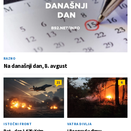
RAZNO
Na današnji dan, 8. avgust
21
6
ISTOČNI FRONT
VATRA DIVLJA
Rat – dan 1.625: Krim
I Beograd u dimu;