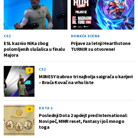
CS2
DOMAĆA SCENA
ESL kaznio NiKa zbog
Prijave za letnji Hearthstone
polomljenih slušalica u finalu
TURNIR su otvorene!
Majora
CS2
0
M0NESY izabrao tri najbolja saigrača u karijeri
– Braća Kovač na vrhu liste
DOTA 2
0
Poslednji Dota 2 apdejt pred International:
Novi peč, MMR reset, Fantasy i još mnogo
toga