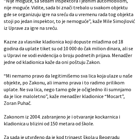
“Nije moguće, sa sedam inspektora i jednim automobilom,
nije moguće. Vidite, sada bi znači trebalo u svakom objektu
gde se organizuju igre na sreću da u vremenu rada tog objekta
stoji po jedan inspektor, to je nemoguće”, kaže Mile Simojlović
iz Uprave za igre na sreću.
Kazne za vlasnike kladionica koji dopuste mlađima od 18
godina da uplate tiket su od 10 000 do čak milion dinara, ali se
u Upravi ne vodi evidencija o broju podnetih prijava. Menadžer
jedne od kladionica kaže da oni poštuju Zakon.
“Mi nemamo pravo da legitimišemo sva lica koja ulaze u naše
objekte, po Zakonu, ali imamo prava i to radimo prilikom
uplate. Ne sva lica, nego tamo gde je očigledno ili sumnjamo
da je lice maloletno”, kaže menadžer kladionice “Mocart”,
Zoran Puhač.
Zakonom iz 2004. zabranjeno je i otvaranje kockarnica i
kladionica u blizini od 150 metara od škole.
Za sada je utvrđeno da je kod trinaest škola u Beogradu