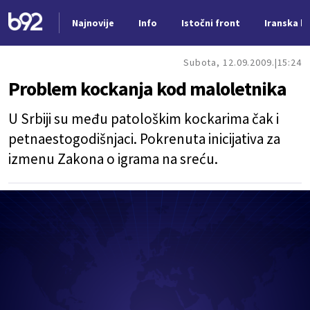
Najnovije
Info
Istočni front
Iranska kr
Nova vest
Subota, 12.09.2009.
15:24
Problem kockanja kod maloletnika
U Srbiji su među patološkim kockarima čak i
petnaestogodišnjaci. Pokrenuta inicijativa za
izmenu Zakona o igrama na sreću.