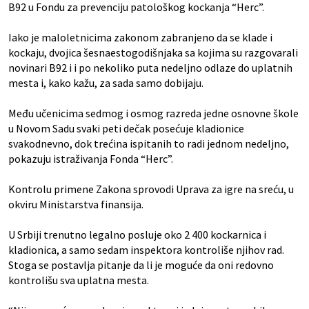
B92 u Fondu za prevenciju patološkog kockanja “Herc”.
Iako je maloletnicima zakonom zabranjeno da se klade i
kockaju, dvojica šesnaestogodišnjaka sa kojima su razgovarali
novinari B92 i i po nekoliko puta nedeljno odlaze do uplatnih
mesta i, kako kažu, za sada samo dobijaju.
Među učenicima sedmog i osmog razreda jedne osnovne škole
u Novom Sadu svaki peti dečak posećuje kladionice
svakodnevno, dok trećina ispitanih to radi jednom nedeljno,
pokazuju istraživanja Fonda “Herc”.
Kontrolu primene Zakona sprovodi Uprava za igre na sreću, u
okviru Ministarstva finansija.
U Srbiji trenutno legalno posluje oko 2 400 kockarnica i
kladionica, a samo sedam inspektora kontroliše njihov rad.
Stoga se postavlja pitanje da li je moguće da oni redovno
kontrolišu sva uplatna mesta.