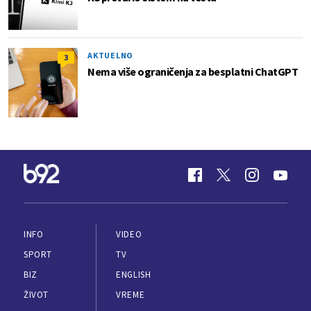
AKTUELNO
3
Nema više ograničenja za besplatni ChatGPT
INFO
VIDEO
SPORT
TV
BIZ
ENGLISH
ŽIVOT
VREME