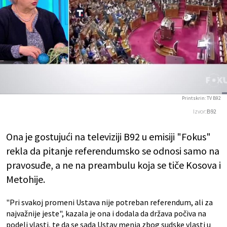
Printskrin: TV B92
Izvor:
B92
Ona je gostujući na televiziji B92 u emisiji "Fokus"
rekla da pitanje referendumsko se odnosi samo na
pravosuđe, a ne na preambulu koja se tiče Kosova i
Metohije.
"Pri svakoj promeni Ustava nije potreban referendum, ali za
najvažnije jeste", kazala je ona i dodala da država počiva na
podeli vlasti, te da se sada Ustav menja zbog sudske vlasti u