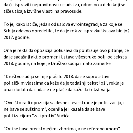
da će ispraviti nepravilnosti u sudstvu, odnosno u delu koji se
tiče uticaja izvršne vlasti na pravosuđe.
To je, kako ističe, jedan od uslova evrointegracija za koje se
Srbija odavno opredelila, te da je rok za ispravku Ustava bio još
2017. godine.
Ona je rekla da opozicija pokušava da politizuje ovo pitanje, te
da je sadašnji akt o promeni Ustava višestruko bolji od teksta
2018. godine, na koje je Društvo sudija imalo zamerke.
"Društvo sudija se nije plašilo 2018. da se suprotstavi
političkim vlastima da kaže da je tadašnji tekst loš", rekla je
ona i dodala da sada se ne plaše da kažu da tekst valja.
"Ovo što radi opozicija sa desne i leve strane je politizacija, i
ne bave se suštinom", ocenila je i kazala da se bave
politizacijom "za i protiv" Vučića.
"Oni se bave predstojećim izborima, a ne referendumom",