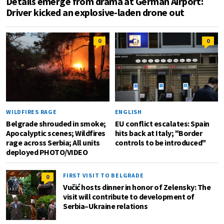
Details emerge from drama at German Airport:
Driver kicked an explosive-laden drone out
0
0
WILDFIRES RAGE
ENGLISH
Belgrade shrouded in smoke;
EU conflict escalates: Spain
Apocalyptic scenes; Wildfires
hits back at Italy; "Border
rage across Serbia; All units
controls to be introduced"
deployed PHOTO/VIDEO
FIRST VISIT TO BELGRADE
0
Vučić hosts dinner in honor of Zelensky: The
visit will contribute to development of
Serbia–Ukraine relations