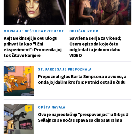
MORALA JE NEŠTO DA PREDUZME
ODLIČAN IZBOR
Kejt Bekinsejl je ovu ulogu
Savršena serija za vikend;
prihvatila kao "lični
Osam epizoda koje ćete
eksperiment": Promenila joj
odgledati u jednom dahu
tok čitave karijere
VIDEO
STJUARDESA JE PREPOZNALA
2
Prepoznali glas Barta Simpsona u avionu, a
onda joj dali mikrofon: Putnici ostali u čudu
OPŠTA NAVALA
2
Ovo je najneobičniji "prespavanjac" u Srbiji: U
Svilajncu se noćas spava sa dinosaursima