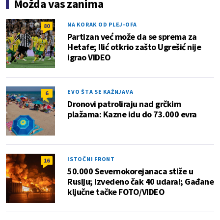
Možda vas zanima
NA KORAK OD PLEJ-OFA
80
Partizan već može da se sprema za
Hetafe; Ilić otkrio zašto Ugrešić nije
igrao VIDEO
EVO ŠTA SE KAŽNJAVA
6
Dronovi patroliraju nad grčkim
plažama: Kazne idu do 73.000 evra
ISTOČNI FRONT
16
50.000 Severnokorejanaca stiže u
Rusiju; Izvedeno čak 40 udara!; Gađane
ključne tačke FOTO/VIDEO