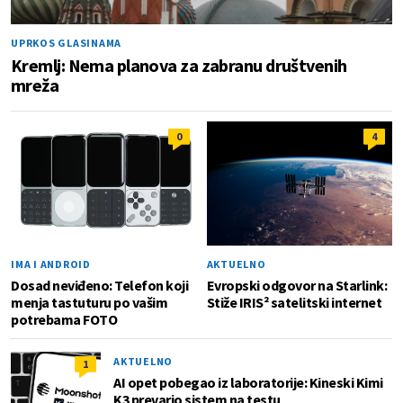
UPRKOS GLASINAMA
Kremlj: Nema planova za zabranu društvenih
mreža
0
4
IMA I ANDROID
AKTUELNO
Dosad neviđeno: Telefon koji
Evropski odgovor na Starlink:
menja tastuturu po vašim
Stiže IRIS² satelitski internet
potrebama FOTO
AKTUELNO
1
AI opet pobegao iz laboratorije: Kineski Kimi
K3 prevario sistem na testu