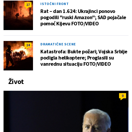
ISTOČNI FRONT
17
Rat – dan 1.624: Ukrajinci ponovo
pogodili "ruski Amazon"; SAD pojačale
pomoć Kijevu FOTO/VIDEO
DRAMATIČNE SCENE
14
Katastrofa: Bukte požari; Vojska Srbije
podigla helikoptere; Proglasili su
vanrednu situaciju FOTO/VIDEO
Život
0