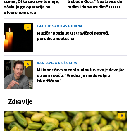
scene; Otkazao sve turneje,
trubač u Guči: "Nastaviću da
očekuje ga operacija na
radim i da se trudim" FOTO
otvorenom srcu
IMAO JE SAMO 45 GODINA
1
Muzičar poginuo u stravičnoj nesreći,
porodica neutešna
NASTAVLJA DA ŠOKIRA
3
Milioner čuva menstrualnu krv svoje devojke
u zamrzivaču: "Vredna je i nedovoljno
iskorišćena"
Zdravlje
0