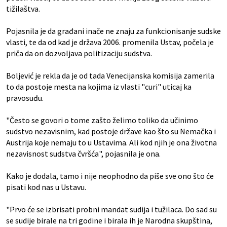
tižilaštva.
Pojasnila je da građani inače ne znaju za funkcionisanje sudske
vlasti, te da od kad je država 2006. promenila Ustav, počela je
priča da on dozvoljava politizaciju sudstva.
Boljević je rekla da je od tada Venecijanska komisija zamerila
to da postoje mesta na kojima iz vlasti "curi" uticaj ka
pravosuđu.
"Često se govori o tome zašto želimo toliko da učinimo
sudstvo nezavisnim, kad postoje države kao što su Nemačka i
Austrija koje nemaju to u Ustavima. Ali kod njih je ona životna
nezavisnost sudstva čvršća", pojasnila je ona.
Kako je dodala, tamo i nije neophodno da piše sve ono što će
pisati kod nas u Ustavu.
"Prvo će se izbrisati probni mandat sudija i tužilaca. Do sad su
se sudije birale na tri godine i birala ih je Narodna skupština,