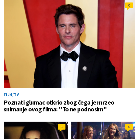
0
FILM/TV
Poznati glumac otkrio zbog čega je mrzeo
snimanje ovog filma: "To ne podnosim"
1
0