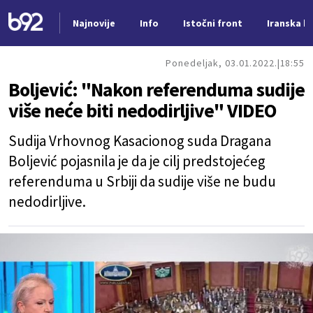
Najnovije
Info
Istočni front
Iranska kr
Nova vest
Ponedeljak, 03.01.2022.
18:55
Boljević: "Nakon referenduma sudije
više neće biti nedodirljive" VIDEO
Sudija Vrhovnog Kasacionog suda Dragana
Boljević pojasnila je da je cilj predstojećeg
referenduma u Srbiji da sudije više ne budu
nedodirljive.