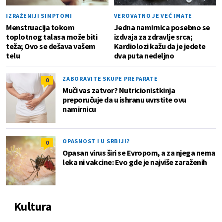
IZRAŽENIJI SIMPTOMI
VEROVATNO JE VEĆ IMATE
Menstruacija tokom
Jedna namirnica posebno se
toplotnog talasa može biti
izdvaja za zdravlje srca;
teža; Ovo se dešava vašem
Kardiolozi kažu da je jedete
telu
dva puta nedeljno
ZABORAVITE SKUPE PREPARATE
0
Muči vas zatvor? Nutricionistkinja
preporučuje da u ishranu uvrstite ovu
namirnicu
OPASNOST I U SRBIJI?
0
Opasan virus širi se Evropom, a za njega nema
leka ni vakcine: Evo gde je najviše zaraženih
Kultura