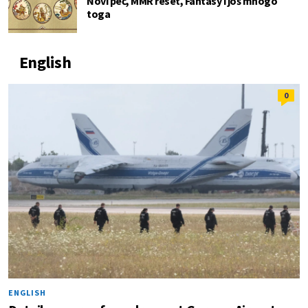
Novi peč, MMR reset, Fantasy i još mnogo
toga
English
0
ENGLISH