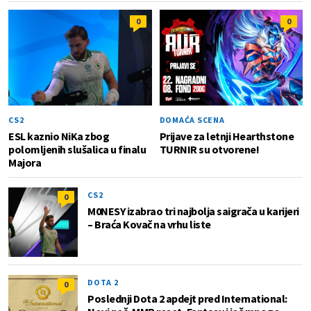
0
0
CS2
DOMAĆA SCENA
ESL kaznio NiKa zbog
Prijave za letnji Hearthstone
polomljenih slušalica u finalu
TURNIR su otvorene!
Majora
CS2
0
M0NESY izabrao tri najbolja saigrača u karijeri
– Braća Kovač na vrhu liste
DOTA 2
0
Poslednji Dota 2 apdejt pred International: