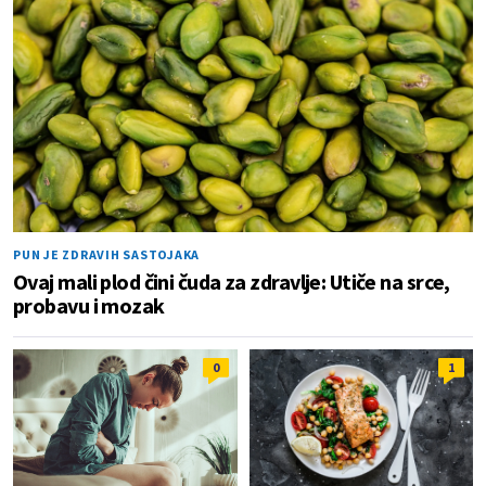
PUN JE ZDRAVIH SASTOJAKA
Ovaj mali plod čini čuda za zdravlje: Utiče na srce,
probavu i mozak
0
1