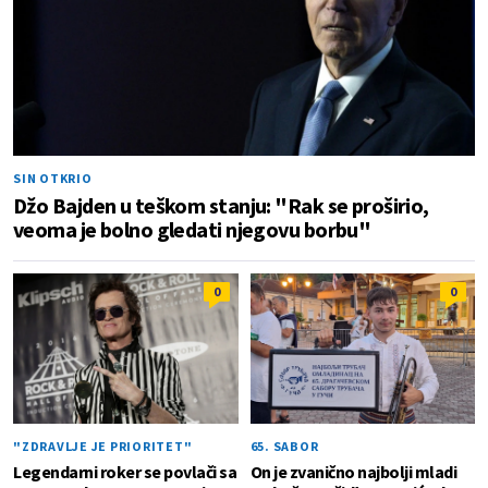
SIN OTKRIO
Džo Bajden u teškom stanju: "Rak se proširio,
veoma je bolno gledati njegovu borbu"
0
0
"ZDRAVLJE JE PRIORITET"
65. SABOR
Legendarni roker se povlači sa
On je zvanično najbolji mladi