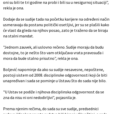
oni su bili te tri godine na probi i bili su u nesigurnoj situaciji",
rekla je ona.
Dodaje da se sudije tada na početku karijere na određeni način
usmeravaju da postanu politički osetljivi, jer su se plašili kako
će vlast da gleda na njihov posao, zato je traženo da se biraju
na stalni mandat.
"Jednom zauvek, ali uslovno rečeno. Sudije moraju da budu
dostojne, to je nešto što vam otključava vrata pravosuđa i
mora da bude stalno prisutno", rekla je ona.
Boljević napominje da ako su sudije nesavesne, nepoštene,
postoji sistem od 2008. disciplinske odgovornosti koji će biti
unapređivan i sada se pominje u Ustavu što do sada nije bilo.
"U Ustav se podiže i njihova disciplinska odgovornost da se
zna da nisu ni oni nedodirljivi", pojasnila je.
Prema njenim rečima, do sada su sve sudije, predsednici