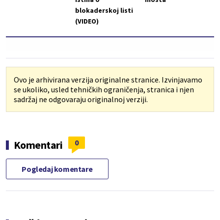
blokaderskoj listi
(VIDEO)
Ovo je arhivirana verzija originalne stranice. Izvinjavamo
se ukoliko, usled tehničkih ograničenja, stranica i njen
sadržaj ne odgovaraju originalnoj verziji.
0
Komentari
Pogledaj komentare