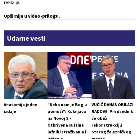
rekla je.
Opširnije u video-prilogu.
Udarne vesti
Anatomija jedne
"Neka nam je Bog u
VUČIĆ DANAS OBILAZI
izdaje
pomoći": Kuknjava
RADOVE: Predsednik
na Novoj S -
će obići
Otkrivena suština
rekonstrukciju
lažnih istraživanja i
Starog železničkog
istina o
mosta