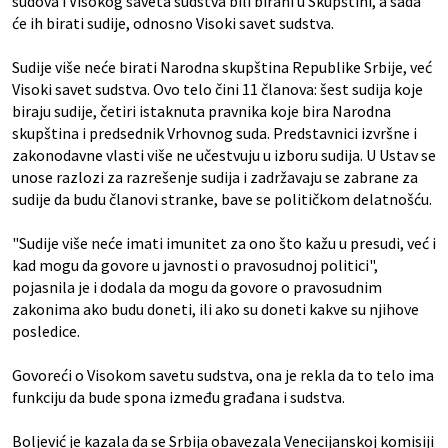
sudova i Visokog saveta sudstva bili birani u Skupštini, a sada
će ih birati sudije, odnosno Visoki savet sudstva.
Sudije više neće birati Narodna skupština Republike Srbije, već
Visoki savet sudstva. Ovo telo čini 11 članova: šest sudija koje
biraju sudije, četiri istaknuta pravnika koje bira Narodna
skupština i predsednik Vrhovnog suda. Predstavnici izvršne i
zakonodavne vlasti više ne učestvuju u izboru sudija. U Ustav se
unose razlozi za razrešenje sudija i zadržavaju se zabrane za
sudije da budu članovi stranke, bave se političkom delatnošću.
"Sudije više neće imati imunitet za ono što kažu u presudi, već i
kad mogu da govore u javnosti o pravosudnoj politici",
pojasnila je i dodala da mogu da govore o pravosudnim
zakonima ako budu doneti, ili ako su doneti kakve su njihove
posledice.
Govoreći o Visokom savetu sudstva, ona je rekla da to telo ima
funkciju da bude spona između građana i sudstva.
Boljević je kazala da se Srbija obavezala Venecijanskoj komisiji