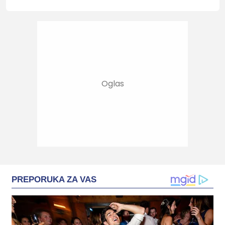
PREPORUKA ZA VAS