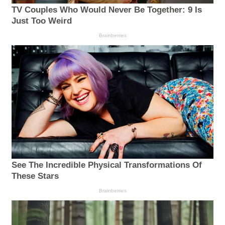
TV Couples Who Would Never Be Together: 9 Is
Just Too Weird
Brainberries
See The Incredible Physical Transformations Of
These Stars
Brainberries