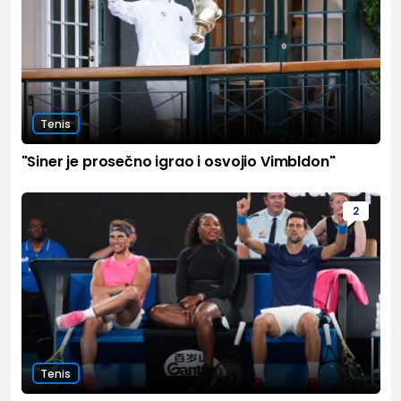
Tenis
"Siner je prosečno igrao i osvojio Vimbldon"
2
Tenis