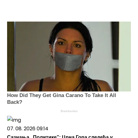
How Did They Get Gina Carano To Take It All
Back?
Brainberries
07. 08. 2026 09:14
Сазнања „Политике”: Црна Гора следећа у