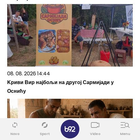
08. 08. 2026 14:44
Kриви Вир најбољи на другој Сармијади у
Оснићу
Novo
Sport
Video
Menu