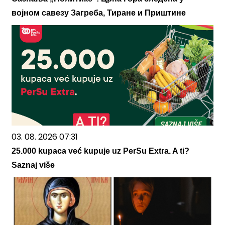
војном савезу Загреба, Тиране и Приштине
03. 08. 2026 07:31
25.000 kupaca već kupuje uz PerSu Extra. A ti?
Saznaj više