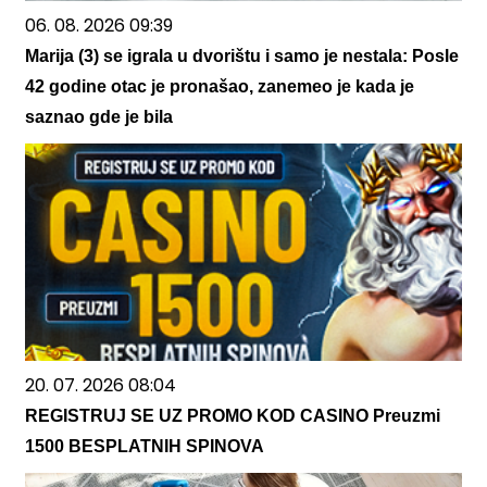
06. 08. 2026 09:39
Marija (3) se igrala u dvorištu i samo je nestala: Posle
42 godine otac je pronašao, zanemeo je kada je
saznao gde je bila
20. 07. 2026 08:04
REGISTRUJ SE UZ PROMO KOD CASINO Preuzmi
1500 BESPLATNIH SPINOVA