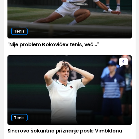
Tenis
"Nije problem Đokovićev tenis, već..."
4
Tenis
Sinerovo šokantno priznanje posle Vimbldona