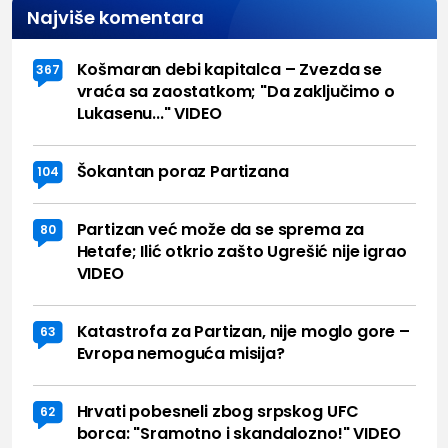
Najviše komentara
Košmaran debi kapitalca – Zvezda se
367
vraća sa zaostatkom; "Da zaključimo o
Lukasenu..." VIDEO
Šokantan poraz Partizana
104
Partizan već može da se sprema za
80
Hetafe; Ilić otkrio zašto Ugrešić nije igrao
VIDEO
Katastrofa za Partizan, nije moglo gore –
63
Evropa nemoguća misija?
Hrvati pobesneli zbog srpskog UFC
62
borca: "Sramotno i skandalozno!" VIDEO