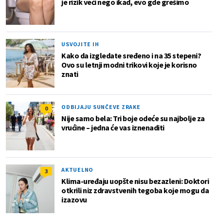
je rizik veći nego ikad, evo gde grešimo
USVOJITE IH
Kako da izgledate sređeno i na 35 stepeni?
Ovo su letnji modni trikovi koje je korisno
znati
ODBIJAJU SUNČEVE ZRAKE
0
Nije samo bela: Tri boje odeće su najbolje za
vrućine – jedna će vas iznenaditi
AKTUELNO
3
Klima-uređaju uopšte nisu bezazleni: Doktori
otkrili niz zdravstvenih tegoba koje mogu da
izazovu