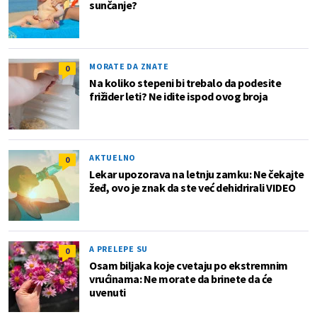
sunčanje?
MORATE DA ZNATE
0
Na koliko stepeni bi trebalo da podesite
frižider leti? Ne idite ispod ovog broja
AKTUELNO
0
Lekar upozorava na letnju zamku: Ne čekajte
žeđ, ovo je znak da ste već dehidrirali VIDEO
A PRELEPE SU
0
Osam biljaka koje cvetaju po ekstremnim
vrućinama: Ne morate da brinete da će
uvenuti