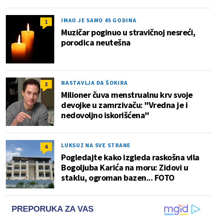
IMAO JE SAMO 45 GODINA
1
Muzičar poginuo u stravičnoj nesreći,
porodica neutešna
NASTAVLJA DA ŠOKIRA
3
Milioner čuva menstrualnu krv svoje
devojke u zamrzivaču: "Vredna je i
nedovoljno iskorišćena"
LUKSUZ NA SVE STRANE
4
Pogledajte kako izgleda raskošna vila
Bogoljuba Karića na moru: Zidovi u
staklu, ogroman bazen... FOTO
PREPORUKA ZA VAS