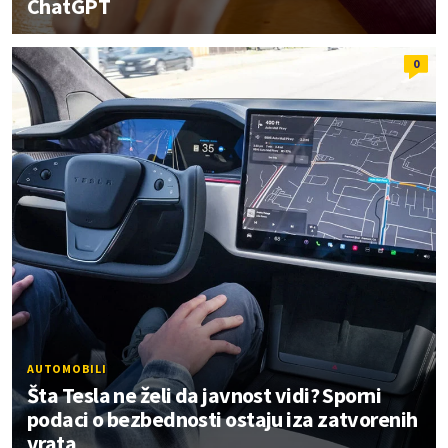
ChatGPT
0
AUTOMOBILI
Šta Tesla ne želi da javnost vidi? Sporni
podaci o bezbednosti ostaju iza zatvorenih
vrata