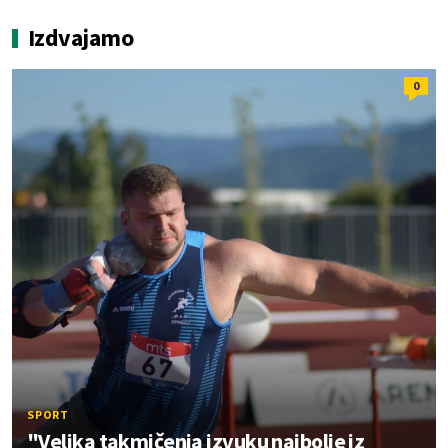
Izdvajamo
0
SPORT
"Velika takmičenja izvuku najbolje iz