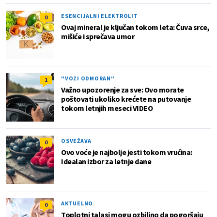
ESENCIJALNI ELEKTROLIT
0
Ovaj mineral je ključan tokom leta: Čuva srce,
mišiće i sprečava umor
"VOZI ODMORAN"
1
Važno upozorenje za sve: Ovo morate
poštovati ukoliko krećete na putovanje
tokom letnjih meseci VIDEO
OSVEŽAVA
0
Ovo voće je najbolje jesti tokom vrućina:
Idealan izbor za letnje dane
AKTUELNO
0
Toplotni talasi mogu ozbiljno da pogoršaju