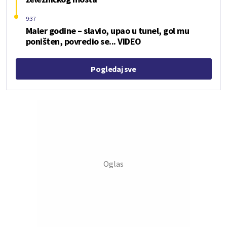
9:37
Maler godine – slavio, upao u tunel, gol mu
poništen, povredio se... VIDEO
Pogledaj sve