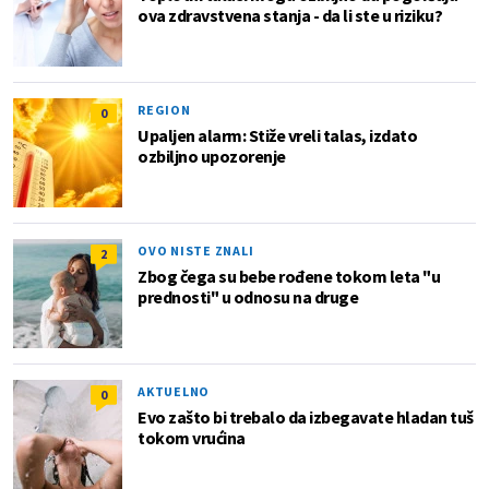
ova zdravstvena stanja - da li ste u riziku?
REGION
0
Upaljen alarm: Stiže vreli talas, izdato
ozbiljno upozorenje
OVO NISTE ZNALI
2
Zbog čega su bebe rođene tokom leta "u
prednosti" u odnosu na druge
AKTUELNO
0
Evo zašto bi trebalo da izbegavate hladan tuš
tokom vrućina