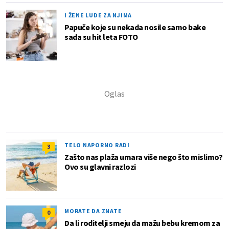
I ŽENE LUDE ZA NJIMA
Papuče koje su nekada nosile samo bake
sada su hit leta FOTO
TELO NAPORNO RADI
3
Zašto nas plaža umara više nego što mislimo?
Ovo su glavni razlozi
MORATE DA ZNATE
0
Da li roditelji smeju da mažu bebu kremom za