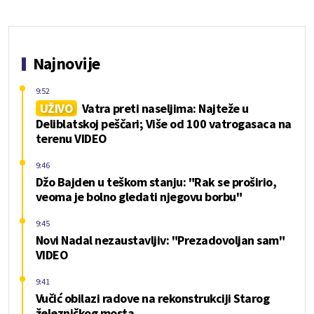
Najnovije
9:52
UŽIVO
Vatra preti naseljima: Najteže u
Deliblatskoj peščari; Više od 100 vatrogasaca na
terenu VIDEO
9:46
Džo Bajden u teškom stanju: "Rak se proširio,
veoma je bolno gledati njegovu borbu"
9:45
Novi Nadal nezaustavljiv: "Prezadovoljan sam"
VIDEO
9:41
Vučić obilazi radove na rekonstrukciji Starog
železničkog mosta