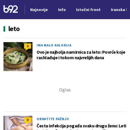
Najnovije
Info
Istočni front
Iranska kr
Nova vest
leto
IMA MALO KALORIJA
0
Ovo je najbolja namirnica za leto: Povrće koje
rashlađuje i tokom najvrelijih dana
OBRATITE PAŽNJU
0
Česta infekcija pogađa svaku drugu ženu: Leti