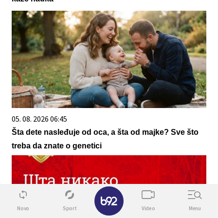
05. 08. 2026 06:45
Šta dete nasleđuje od oca, a šta od majke? Sve što
treba da znate o genetici
✕
Novo
Sport
Video
Menu