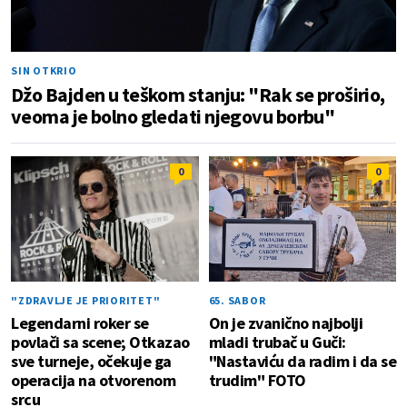
SIN OTKRIO
Džo Bajden u teškom stanju: "Rak se proširio,
veoma je bolno gledati njegovu borbu"
0
0
"ZDRAVLJE JE PRIORITET"
65. SABOR
Legendarni roker se
On je zvanično najbolji
povlači sa scene; Otkazao
mladi trubač u Guči:
sve turneje, očekuje ga
"Nastaviću da radim i da se
operacija na otvorenom
trudim" FOTO
srcu