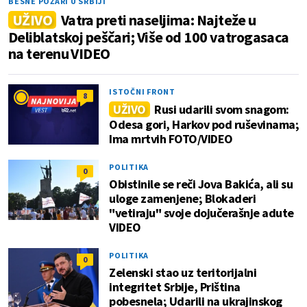
BESNE POŽARI U SRBIJI
UŽIVO
Vatra preti naseljima: Najteže u
Deliblatskoj peščari; Više od 100 vatrogasaca
na terenu VIDEO
ISTOČNI FRONT
8
UŽIVO
Rusi udarili svom snagom:
Odesa gori, Harkov pod ruševinama;
Ima mrtvih FOTO/VIDEO
POLITIKA
0
Obistinile se reči Jova Bakića, ali su
uloge zamenjene; Blokaderi
"vetiraju" svoje dojučerašnje adute
VIDEO
POLITIKA
0
Zelenski stao uz teritorijalni
integritet Srbije, Priština
pobesnela; Udarili na ukrajinskog