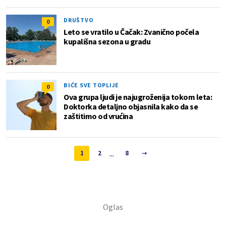
DRUŠTVO
0
Leto se vratilo u Čačak: Zvanično počela
kupališna sezona u gradu
BIĆE SVE TOPLIJE
0
Ova grupa ljudi je najugroženija tokom leta:
Doktorka detaljno objasnila kako da se
zaštitimo od vrućina
...
1
2
8