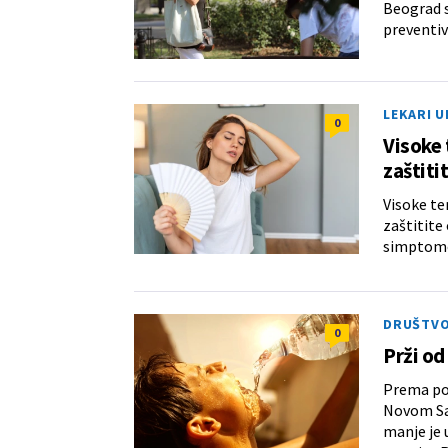
Beograd s
preventi
LEKARI 
0
Visoke 
zaštiti
Visoke te
zaštitite
simptome
DRUŠTV
0
Prži od
Prema pos
Novom Sad
manje je 