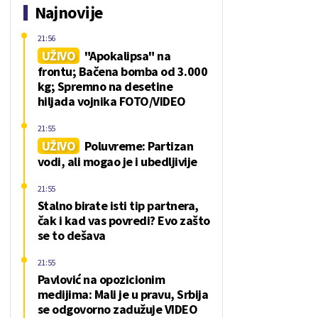
Najnovije
21:56
UŽIVO
"Apokalipsa" na
frontu; Bačena bomba od 3.000
kg; Spremno na desetine
hiljada vojnika FOTO/VIDEO
21:55
UŽIVO
Poluvreme: Partizan
vodi, ali mogao je i ubedljivije
21:55
Stalno birate isti tip partnera,
čak i kad vas povredi? Evo zašto
se to dešava
21:55
Pavlović na opozicionim
medijima: Mali je u pravu, Srbija
se odgovorno zadužuje VIDEO