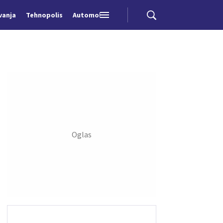
vanja
Tehnopolis
Automobili