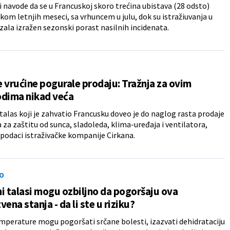
i navode da se u Francuskoj skoro trećina ubistava (28 odsto)
kom letnjih meseci, sa vrhuncem u julu, dok su istražiuvanja u
ala izražen sezonski porast nasilnih incidenata.
 vrućine pogurale prodaju: Tražnja za ovim
odima nikad veća
talas koji je zahvatio Francusku doveo je do naglog rasta prodaje
 za zaštitu od sunca, sladoleda, klima-uređaja i ventilatora,
podaci istraživačke kompanije Cirkana.
O
i talasi mogu ozbiljno da pogoršaju ova
vena stanja - da li ste u riziku?
mperature mogu pogoršati srčane bolesti, izazvati dehidrataciju