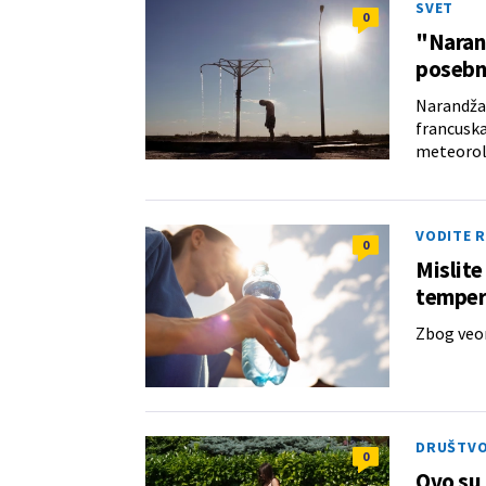
SVET
0
"Naran
posebn
Narandžas
francuska
meteorol
VODITE 
0
Mislite
tempera
Zbog veom
DRUŠTV
0
Ovo su 