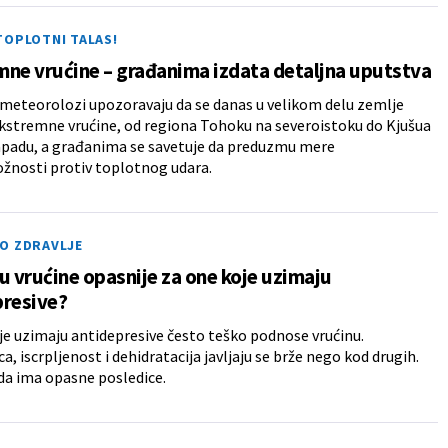
TOPLOTNI TALAS!
ne vrućine – građanima izdata detaljna uputstva
meteorolozi upozoravaju da se danas u velikom delu zemlje
kstremne vrućine, od regiona Tohoku na severoistoku do Kjušua
apadu, a građanima se savetuje da preduzmu mere
žnosti protiv toplotnog udara.
O ZDRAVLJE
u vrućine opasnije za one koje uzimaju
presive?
e uzimaju antidepresive često teško podnose vrućinu.
a, iscrpljenost i dehidratacija javljaju se brže nego kod drugih.
a ima opasne posledice.