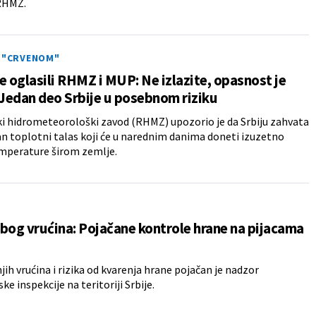
 RHMZ.
U "CRVENOM"
e oglasili RHMZ i MUP: Ne izlazite, opasnost je
 Jedan deo Srbije u posebnom riziku
i hidrometeorološki zavod (RHMZ) upozorio je da Srbiju zahvata
n toplotni talas koji će u narednim danima doneti izuzetno
mperature širom zemlje.
bog vrućina: Pojačane kontrole hrane na pijacama
jih vrućina i rizika od kvarenja hrane pojačan je nadzor
ke inspekcije na teritoriji Srbije.