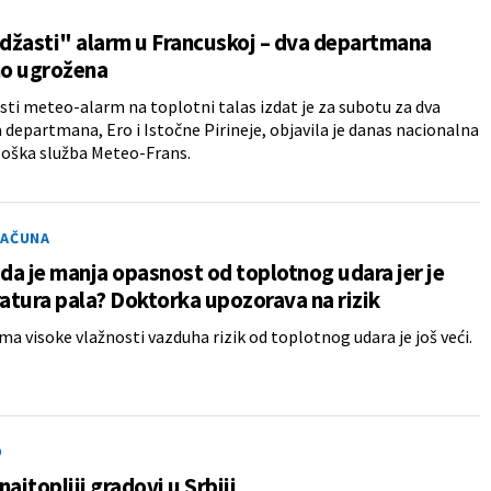
džasti" alarm u Francuskoj – dva departmana
o ugrožena
ti meteo-alarm na toplotni talas izdat je za subotu za dva
 departmana, Ero i Istočne Pirineje, objavila je danas nacionalna
oška služba Meteo-Frans.
RAČUNA
 da je manja opasnost od toplotnog udara jer je
tura pala? Doktorka upozorava na rizik
a visoke vlažnosti vazduha rizik od toplotnog udara je još veći.
O
najtopliji gradovi u Srbiji