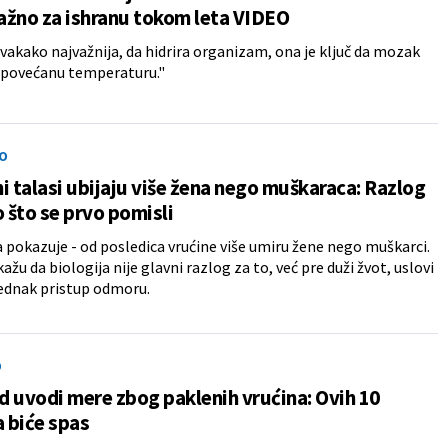
važno za ishranu tokom leta VIDEO
svakako najvažnija, da hidrira organizam, ona je ključ da mozak
 povećanu temperaturu."
O
i talasi ubijaju više žena nego muškaraca: Razlog
o što se prvo pomisli
a pokazuje - od posledica vrućine više umiru žene nego muškarci.
ažu da biologija nije glavni razlog za to, već pre duži žvot, uslovi
jednak pristup odmoru.
O
 uvodi mere zbog paklenih vrućina: Ovih 10
a biće spas