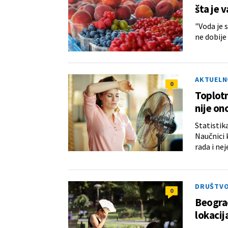
šta je 
"Voda je 
ne dobije
AKTUELN
0
Toplotn
nije on
Statistik
Naučnici k
rada i ne
DRUŠTV
0
Beograd
lokacij