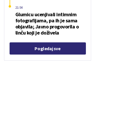
21:54
Glumicu ucenjivali intimnim
fotografijama, pa ih je sama
objavila; Javno progovorila o
linču koji je doživela
Pogledaj sve