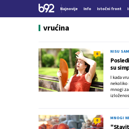
Najnovije
Info
Istočni front
Nova vest
vrućina
NISU SAM
0
Posledi
su simp
I kada vr
nekoliko 
mnogi zan
izloženos
MNOGI N
0
"Stavit