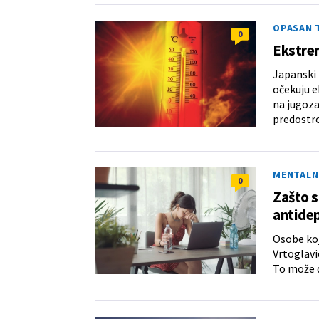
OPASAN 
0
Ekstrem
Japanski 
očekuju e
na jugoz
predostro
MENTALN
0
Zašto s
antide
Osobe koj
Vrtoglavic
To može d