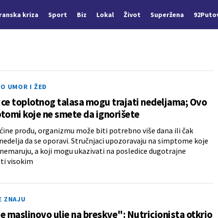
Iranska kriza
Sport
Biz
Lokal
Život
Superžena
92Puto
O UMOR I ŽEĐ
ce toplotnog talasa mogu trajati nedeljama; Ovo
tomi koje ne smete da ignorišete
ućine prođu, organizmu može biti potrebno više dana ili čak
nedelja da se oporavi. Stručnjaci upozoravaju na simptome koje
emaruju, a koji mogu ukazivati na posledice dugotrajne
ti visokim
E ZNAJU
e maslinovo ulje na breskve": Nutricionista otkrio