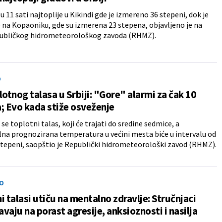
e u 11 sati najtoplije u Kikindi gde je izmereno 36 stepeni, dok je
e na Kopaoniku, gde su izmerena 23 stepena, objavljeno je na
publičkog hidrometeorološkog zavoda (RHMZ).
O
lotnog talasa u Srbiji: "Gore" alarmi za čak 10
; Evo kada stiže osveženje
se toplotni talas, koji će trajati do sredine sedmice, a
a prognozirana temperatura u većini mesta biće u intervalu od
stepeni, saopštio je Republički hidrometeorološki zavod (RHMZ).
O
i talasi utiču na mentalno zdravlje: Stručnjaci
vaju na porast agresije, anksioznosti i nasilja