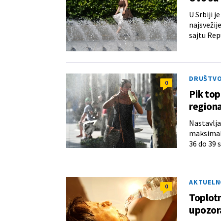
U Srbiji j
najsvežij
sajtu Re
DRUŠTV
0
Pik top
regiona
Nastavlja 
maksimaln
36 do 39 
AKTUELN
0
Toplotn
upozora