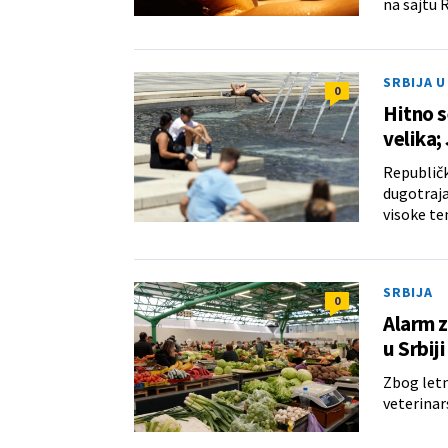
na sajtu
SRBIJA 
0
Hitno s
velika;
Republičk
dugotraja
visoke te
SRBIJA
0
Alarm z
u Srbiji
Zbog letn
veterinars