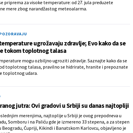
e priprema za visoke temperature: od 27. jula preduzete
vne mere zbog narandžastog meteoalarma.
UPOZORAVAJU
temperature ugrožavaju zdravlje; Evo kako da se
te tokom toplotnog talasa
mperature mogu ozbiljno ugroziti zdravlje. Saznajte kako da se
 od toplotnog talasa, pravilno se hidrirate, hranite i prepoznate
 toplotnog udara.
O
 ranog jutra: Ovi gradovi u Srbiji su danas najtopliji
lednjim merenjima, najtoplije u Srbiji je ovog prepodneva u
u, Somboru i na Paliću gde je izmereno 33 stepena, a za stepen
u Beogradu, Ćupriji, Kikindi i Banatskom Karlovcu, objavljeno je