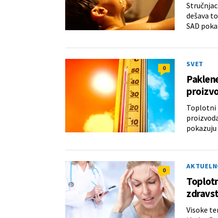
Stručnjac
dešava to
SAD pokaz
SVET
0
Paklene
proizv
Toplotni 
proizvoda
pokazuju 
AKTUELN
0
Toplotn
zdravst
Visoke te