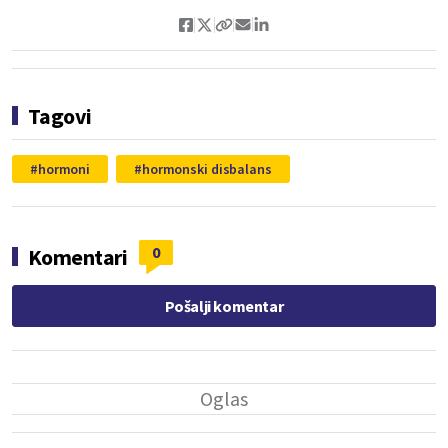
Tagovi
hormoni
hormonski disbalans
0
Komentari
Pošalji komentar