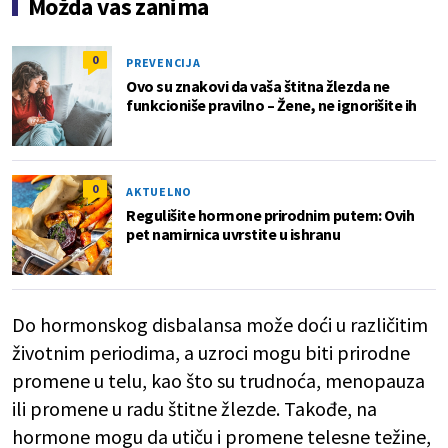
Možda vas zanima
0
PREVENCIJA
Ovo su znakovi da vaša štitna žlezda ne
funkcioniše pravilno – Žene, ne ignorišite ih
0
AKTUELNO
Regulišite hormone prirodnim putem: Ovih
pet namirnica uvrstite u ishranu
Do hormonskog disbalansa može doći u različitim
životnim periodima, a uzroci mogu biti prirodne
promene u telu, kao što su trudnoća, menopauza
ili promene u radu štitne žlezde. Takođe, na
hormone mogu da utiču i promene telesne težine,