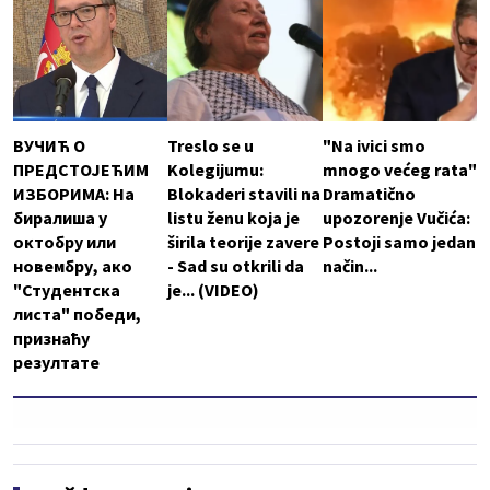
ВУЧИЋ О
Treslo se u
"Na ivici smo
ПРЕДСТОЈЕЋИМ
Kolegijumu:
mnogo većeg rata"
ИЗБОРИМА: На
Blokaderi stavili na
Dramatično
биралиша у
listu ženu koja je
upozorenje Vučića:
октобру или
širila teorije zavere
Postoji samo jedan
новембру, ако
- Sad su otkrili da
način...
"Студентска
je... (VIDEO)
листа" победи,
признаћу
резултате