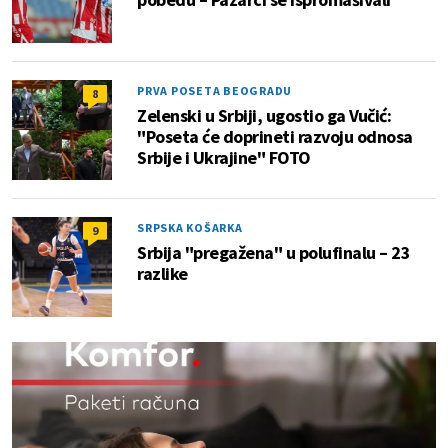
PRVA POSETA BEOGRADU
8
Zelenski u Srbiji, ugostio ga Vučić:
"Poseta će doprineti razvoju odnosa
Srbije i Ukrajine" FOTO
SRPSKA KOŠARKA
9
Srbija "pregažena" u polufinalu – 23
razlike