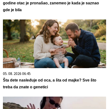
godine otac je pronašao, zanemeo je kada je saznao
gde je bila
05. 08. 2026 06:45
Šta dete nasleđuje od oca, a šta od majke? Sve što
treba da znate o genetici