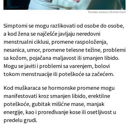
Nicoleta Ionescu/Shutterstock
Simptomi se mogu razlikovati od osobe do osobe,
a kod žena se najčešće javljaju neredovni
menstrualni ciklusi, promene raspoloženja,
nesanica, umor, promene telesne težine, problemi
sa kožom, pojačana maljavost ili smanjen libido.
Mogu se javiti i problemi sa varenjem, bolovi
tokom menstruacije ili poteškoće sa začećem.
Kod muškaraca se hormonske promene mogu
manifestovati kroz smanjen libido, erektilne
poteškoće, gubitak mišićne mase, manjak
energije, kao i proređivanje kose ili osetljivost u
predelu grudi.