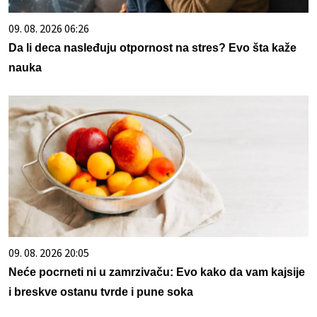
09. 08. 2026 06:26
Da li deca nasleđuju otpornost na stres? Evo šta kaže
nauka
09. 08. 2026 20:05
Neće pocrneti ni u zamrzivaču: Evo kako da vam kajsije
i breskve ostanu tvrde i pune soka