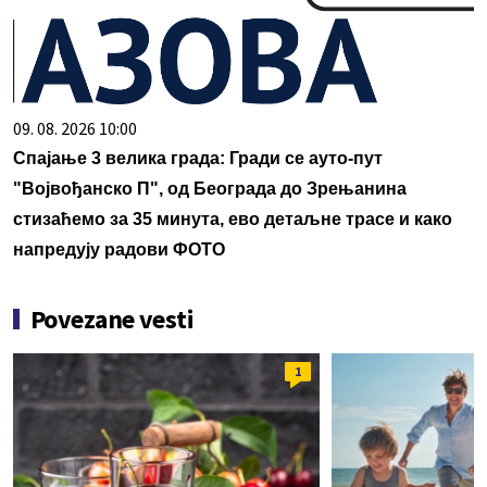
09. 08. 2026 10:00
Спајање 3 велика града: Гради се ауто-пут
"Војвођанско П", од Београда до Зрењанина
стизаћемо за 35 минута, ево детаљне трасе и како
напредују радови ФОТО
Povezane vesti
1