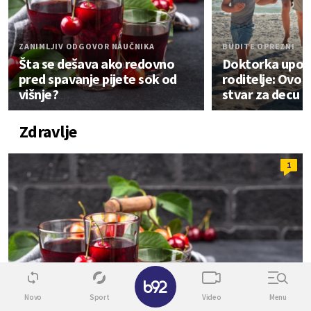
ZANIMLJIV ODGOVOR NAUČNIKA
BUDITE OPREZNI
Šta se dešava ako redovno
Doktorka upoz
pred spavanje pijete sok od
roditelje: Ovo j
višnje?
stvar za decu n
Zdravlje
1
✕
Novo
Sport
Video
Menu