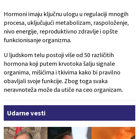
Hormoni imaju ključnu ulogu u regulaciji mnogih
procesa, uključujući metabolizam, raspoloženje,
nivo energije, reproduktivno zdravlje i opšte
funkcionisanje organizma.
U ljudskom telu postoji više od 50 različitih
hormona koji putem krvotoka šalju signale
organima, mišićima i tkivima kako bi pravilno
obavljali svoje funkcije. Zbog toga svaka
neravnoteža može da utiče na ceo organizam.
Udarne vesti