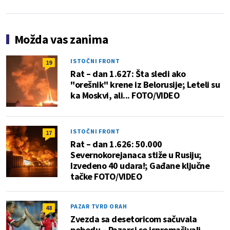
Možda vas zanima
ISTOČNI FRONT
19
Rat – dan 1.627: Šta sledi ako
"orešnik" krene iz Belorusije; Leteli su
ka Moskvi, ali... FOTO/VIDEO
ISTOČNI FRONT
17
Rat – dan 1.626: 50.000
Severnokorejanaca stiže u Rusiju;
Izvedeno 40 udara!; Gađane ključne
tačke FOTO/VIDEO
PAZAR TVRD ORAH
48
Zvezda sa desetoricom sačuvala
pobedu – Pazarci se ispromašivali