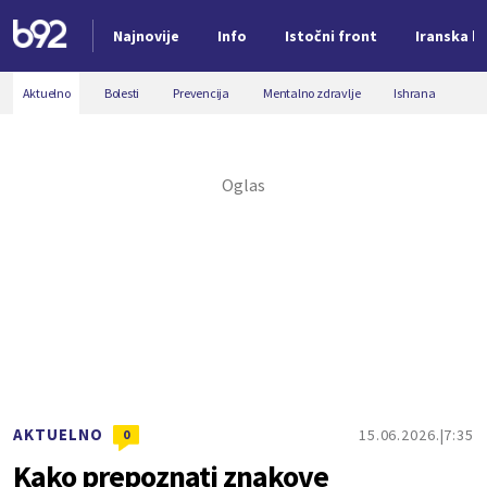
Najnovije
Info
Istočni front
Iranska kr
Nova vest
Aktuelno
Bolesti
Prevencija
Mentalno zdravlje
Ishrana
AKTUELNO
15.06.2026.
7:35
0
Kako prepoznati znakove