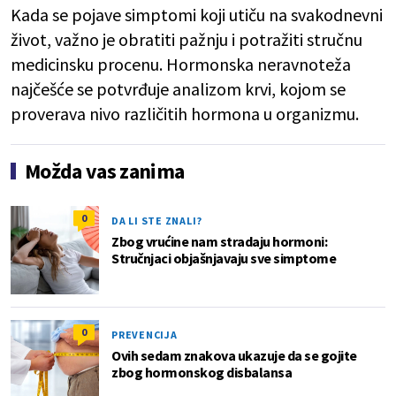
Kada se pojave simptomi koji utiču na svakodnevni
život, važno je obratiti pažnju i potražiti stručnu
medicinsku procenu. Hormonska neravnoteža
najčešće se potvrđuje analizom krvi, kojom se
proverava nivo različitih hormona u organizmu.
Možda vas zanima
0
DA LI STE ZNALI?
Zbog vrućine nam stradaju hormoni:
Stručnjaci objašnjavaju sve simptome
0
PREVENCIJA
Ovih sedam znakova ukazuje da se gojite
zbog hormonskog disbalansa