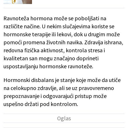
Ravnoteža hormona može se poboljšati na
različite načine. U nekim slučajevima koriste se
hormonske terapije ili lekovi, dok u drugim može
pomoći promena životnih navika. Zdravija ishrana,
redovna fizička aktivnost, kontrola stresa i
kvalitetan san mogu značajno doprineti
uspostavljanju hormonske ravnoteže.
Hormonski disbalans je stanje koje može da utiče
na celokupno zdravlje, ali se uz pravovremeno
prepoznavanje i odgovarajući pristup može
uspešno držati pod kontrolom.