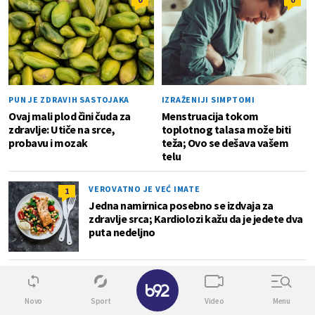
PUN JE ZDRAVIH SASTOJAKA
IZRAŽENIJI SIMPTOMI
Ovaj mali plod čini čuda za
Menstruacija tokom
zdravlje: Utiče na srce,
toplotnog talasa može biti
probavu i mozak
teža; Ovo se dešava vašem
telu
VEROVATNO JE VEĆ IMATE
1
Jedna namirnica posebno se izdvaja za
zdravlje srca; Kardiolozi kažu da je jedete dva
puta nedeljno
✕
ZABORAVITE SKUPE PREPARATE
0
Muči vas zatvor? Nutricionistkinja
Novo
Sport
Video
Menu
preporučuje da u ishranu uvrstite ovu