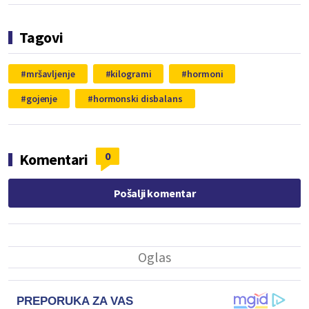
Tagovi
mršavljenje
kilogrami
hormoni
gojenje
hormonski disbalans
0
Komentari
Pošalji komentar
PREPORUKA ZA VAS