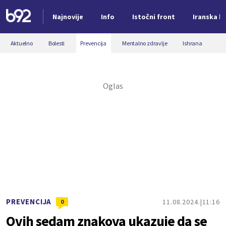
Najnovije
Info
Istočni front
Iranska kr
Nova vest
Aktuelno
Bolesti
Prevencija
Mentalno zdravlje
Ishrana
PREVENCIJA
11.08.2024.
11:16
0
Ovih sedam znakova ukazuje da se