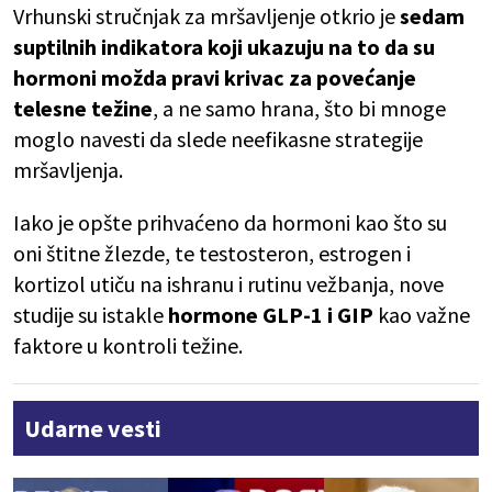
Vrhunski stručnjak za mršavljenje otkrio je
sedam
suptilnih indikatora koji ukazuju na to da su
hormoni možda pravi krivac za povećanje
telesne težine
, a ne samo hrana, što bi mnoge
moglo navesti da slede neefikasne strategije
mršavljenja.
Iako je opšte prihvaćeno da hormoni kao što su
oni štitne žlezde, te testosteron, estrogen i
kortizol utiču na ishranu i rutinu vežbanja, nove
studije su istakle
hormone GLP-1 i GIP
kao važne
faktore u kontroli težine.
Udarne vesti