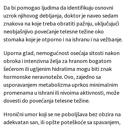
Da bi pomogao ljudima da identifikuju osnovni
uzrok njihovog debljanja, doktor je naveo sedam
znakova na koje treba obratiti pažnju, uključujući
neobjašnjivo povećanje telesne težine oko
stomaka koje je otporno i na ishranu i na vežbanje.
Uporna glad, nemogućnost osećaja sitosti nakon
obroka i intenzivna želja za hranom bogatom
šećerom ili ugljenim hidratima mogu biti znak
hormonske neravnoteže. Ovo, zajedno sa
usporavanjem metabolizma uprkos minimalnim
promenama u ishrani ili nivoima aktivnosti, može
dovesti do povećanja telesne težine.
Hronični umor koji se ne poboljšava bez obzira na
adekvatan san, ili opšte poteškoće sa spavanjem,