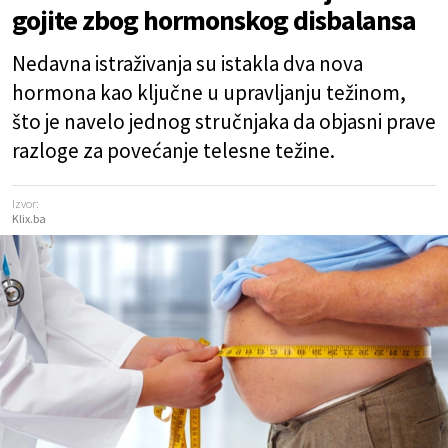
gojite zbog hormonskog disbalansa
Nedavna istraživanja su istakla dva nova
hormona kao ključne u upravljanju težinom,
što je navelo jednog stručnjaka da objasni prave
razloge za povećanje telesne težine.
Izvor:
Klix.ba