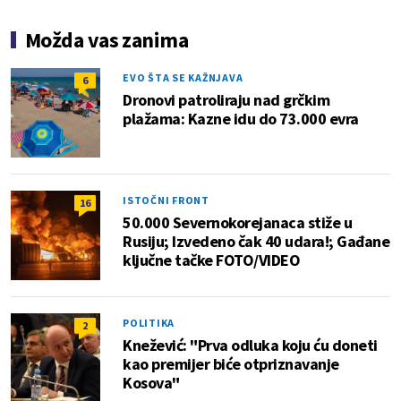
Možda vas zanima
EVO ŠTA SE KAŽNJAVA
6
Dronovi patroliraju nad grčkim
plažama: Kazne idu do 73.000 evra
ISTOČNI FRONT
16
50.000 Severnokorejanaca stiže u
Rusiju; Izvedeno čak 40 udara!; Gađane
ključne tačke FOTO/VIDEO
POLITIKA
2
Knežević: "Prva odluka koju ću doneti
kao premijer biće otpriznavanje
Kosova"