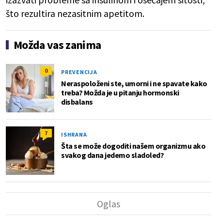
što rezultira nezasitnim apetitom.
Možda vas zanima
0
PREVENCIJA
Neraspoloženi ste, umorni i ne spavate kako
treba? Možda je u pitanju hormonski
disbalans
7
ISHRANA
Šta se može dogoditi našem organizmu ako
svakog dana jedemo sladoled?