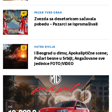
PAZAR TVRD ORAH
47
Zvezda sa desetoricom sačuvala
pobedu – Pazarci se ispromašivali
VATRA DIVLJA
11
I Beograd u dimu; Apokaliptične scene;
Požari besne u Srbiji; Angažovane sve
jedinice FOTO/VIDEO