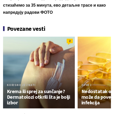
стизаћемо за 35 минута, ево детаљне трасе и како
напредују радови ФОТО
Povezane vesti
2
KORISNO JE ZNATI
OPREZ
Krema ili sprej za sunčanje?
Nedostatak ov
Dermatolozi otkrili šta je bolji
može da poveća
izbor
infekcija