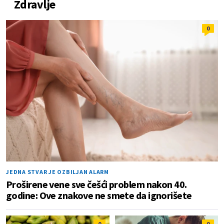
Zdravlje
0
JEDNA STVAR JE OZBILJAN ALARM
Proširene vene sve češći problem nakon 40.
godine: Ove znakove ne smete da ignorišete
0
0