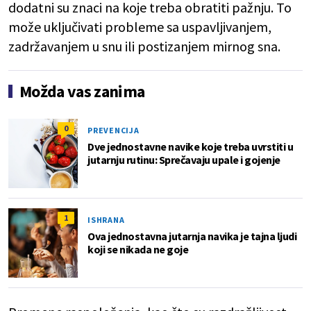
dodatni su znaci na koje treba obratiti pažnju. To
može uključivati probleme sa uspavljivanjem,
zadržavanjem u snu ili postizanjem mirnog sna.
Možda vas zanima
0
PREVENCIJA
Dve jednostavne navike koje treba uvrstiti u
jutarnju rutinu: Sprečavaju upale i gojenje
1
ISHRANA
Ova jednostavna jutarnja navika je tajna ljudi
koji se nikada ne goje