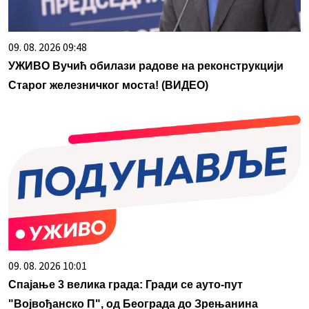
09. 08. 2026 09:48
УЖИВО Вучић обилази радове на реконструкцији
Старог железничког моста! (ВИДЕО)
09. 08. 2026 10:01
Спајање 3 велика града: Гради се ауто-пут
"Војвођанско П", од Београда до Зрењанина