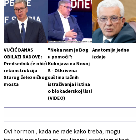
VUČIĆ DANAS
"Neka nam je Bog
Anatomija jedne
OBILAZI RADOVE:
u pomoći":
izdaje
Predsednik će obići
Kuknjava na Novoj
rekonstrukciju
S - Otkrivena
Starog železničkog
suština lažnih
mosta
istraživanja i istina
o blokaderskoj listi
(VIDEO)
Ovi hormoni, kada ne rade kako treba, mogu
izazvati probleme sa insulinom i osećajem sitosti,